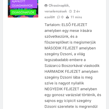
AJÁNLOTT
Olvasónaplók,
OLVASMÁNYOK
verselemzések
2 év
OLVASÓNAPLÓK
ezelőtt
0
11 mins
Tartalom: ELSŐ FEJEZET
amelyben egy mese írására
szövetkezünk, és a
főszereplőket is megismerjük
MÁSODIK FEJEZET amelyben
szegény Dzsoni, a világ
legszabadabb embere a
Százarcú Boszorkával viaskodik
HARMADIK FEJEZET amelyben
szegény Dzsoni lába is meg
szíve is nagyot nyilallik
NEGYEDIK FEJEZET amelyben
egy gonosz varázslat történik, és
sajnos egy icipicit szegény
Dzsoni szeretete is megrendül