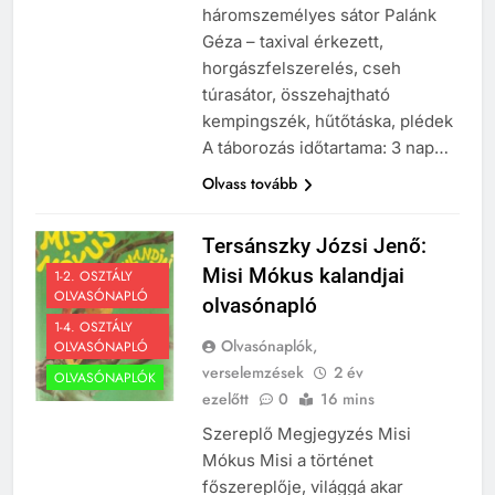
háromszemélyes sátor Palánk
Géza – taxival érkezett,
horgászfelszerelés, cseh
túrasátor, összehajtható
kempingszék, hűtőtáska, plédek
A táborozás időtartama: 3 nap…
Olvass tovább
241
Tersánszky Józsi Jenő:
Ki találta fel a gőzgépet?
Misi Mókus kalandjai
1-2. OSZTÁLY
KI TALÁLTA FEL
OLVASÓNAPLÓ
olvasónapló
TÖRTÉNELEM ÉRDEKESSÉGEK
1-4. OSZTÁLY
Olvasónaplók,
OLVASÓNAPLÓ
verselemzések
2 év
OLVASÓNAPLÓK
242
ezelőtt
0
16 mins
Kik voltak a három királyok?
Szereplő Megjegyzés Misi
KIK VOLTAK?
Mókus Misi a történet
TÖRTÉNELEM ÉRDEKESSÉGEK
főszereplője, világgá akar