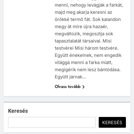
menni, nehogy levágják a farkát,
243
majd meg akarja keresni az
A középkor titkai: Mi rejtőzött a
örökké termő fát. Sok kalandon
várak falai mögött?
megy át mire újra hazaér,
MIKOR VOLT?
megváltozik, megosztja sok
TÖRTÉNELEM ÉRDEKESSÉGEK
tapasztalatát társaival. Misi
244
testvérei Misi három testvére.
Mikor volt a római birodalom
Együtt énekelnek, nem engedik
bukása, és mi történt utána?
világgá menni a farka miatt,
MIKOR VOLT?
megígérik nem lesz bántódása.
TÖRTÉNELEM ÉRDEKESSÉGEK
Együtt járnak…
Olvass tovább
1
Ki volt Zeusz?
KIK VOLTAK?
TÖRTÉNELEM ÉRDEKESSÉGEK
Keresés
408
KERESÉS
2
Gárdonyi Géza: Az egri csillagok