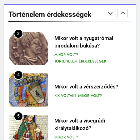
Mikor volt a thermopülai csata?
olvasónapló
MIKOR VOLT?
5-8. OSZTÁLY
6. OSZTÁLY OLVASÓNAPLÓ
Történelem érdekességek
TÖRTÉNELEM ÉRDEKESSÉGEK
409
Móricz Zsigmond: Úri muri
3
Mikor volt a nyugatrómai
olvasónapló
birodalom bukása?
12. OSZTÁLY OLVASÓNAPLÓ
MIKOR VOLT?
9-12. OSZTÁLY OLVASÓNAPLÓ
TÖRTÉNELEM ÉRDEKESSÉGEK
410
4
Fekete István: Vuk olvasónapló
1-4. OSZTÁLY OLVASÓNAPLÓ
Mikor volt a vérszerződés?
3-4. OSZTÁLY OLVASÓNAPLÓ
KIK VOLTAK?
MIKOR VOLT?
411
Molnár Ferenc: A Pál utcai fiúk
5
Mikor volt a visegrádi
olvasónapló
királytalálkozó?
5. OSZTÁLY OLVASÓNAPLÓ
MIKOR VOLT?
OLVASÓNAPLÓK