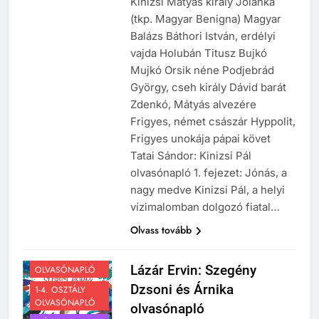
Kinizsi Mátyás király Jolánka
(tkp. Magyar Benigna) Magyar
Balázs Báthori István, erdélyi
vajda Holubán Titusz Bujkó
Mujkó Orsik néne Podjebrád
György, cseh király Dávid barát
Zdenkó, Mátyás alvezére
Frigyes, német császár Hyppolit,
Frigyes unokája pápai követ
Tatai Sándor: Kinizsi Pál
olvasónapló 1. fejezet: Jónás, a
nagy medve Kinizsi Pál, a helyi
vízimalomban dolgozó fiatal…
Olvass tovább
1-2. OSZTÁLY
Lázár Ervin: Szegény
OLVASÓNAPLÓ
Dzsoni és Árnika
1-4. OSZTÁLY
OLVASÓNAPLÓ
olvasónapló