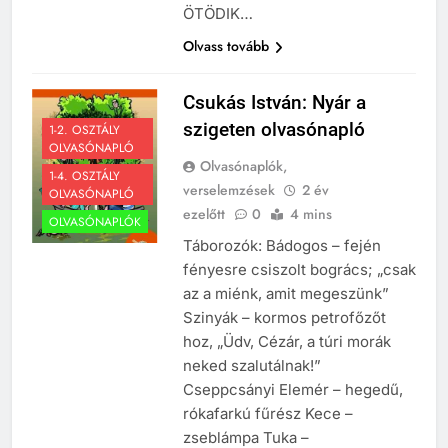
ÖTÖDIK…
Olvass tovább
Csukás István: Nyár a
szigeten olvasónapló
1-2. OSZTÁLY
OLVASÓNAPLÓ
Olvasónaplók,
1-4. OSZTÁLY
verselemzések
2 év
OLVASÓNAPLÓ
ezelőtt
0
4 mins
OLVASÓNAPLÓK
Táborozók: Bádogos – fején
fényesre csiszolt bogrács; „csak
az a miénk, amit megeszünk”
Szinyák – kormos petrofőzőt
hoz, „Üdv, Cézár, a túri morák
neked szalutálnak!”
Cseppcsányi Elemér – hegedű,
rókafarkú fűrész Kece –
zseblámpa Tuka –