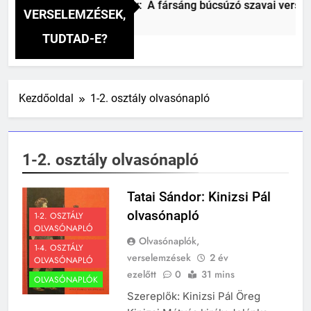
Csokonai Vitéz Mihály: A fársáng búcsúzó szavai verselem
VERSELEMZÉSEK,
2 Nap Ezelőtt
TUDTAD-E?
Kezdőoldal
1-2. osztály olvasónapló
1-2. osztály olvasónapló
Tatai Sándor: Kinizsi Pál
olvasónapló
1-2. OSZTÁLY
OLVASÓNAPLÓ
Olvasónaplók,
1-4. OSZTÁLY
verselemzések
2 év
OLVASÓNAPLÓ
ezelőtt
0
31 mins
OLVASÓNAPLÓK
Szereplők: Kinizsi Pál Öreg