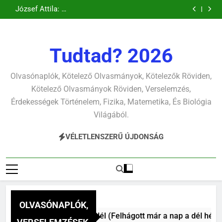
Csokonai Vitéz
Csokonai Vitéz
Ugrás
pontjára, 1794)
verselemzés
verselemzés
tavon
(Felhágott már a
Mihály: A fársáng
Mihály: A
József Attila: A
verselemzés
verselemzés
nap a dél hév
búcsúzó szavai
Dugonics oszlopa
a
gyerekszemű élet-
pontjára, 1794)
verselemzés
verselemzés
tavon
tartalomra
verselemzés
verselemzés
Tudtad? 2026
Olvasónaplók, Kötelező Olvasmányok, Kötelezők Röviden,
Kötelező Olvasmányok Röviden, Verselemzés,
Érdekességek Történelem, Fizika, Matemetika, És Biológia
Világából.
VÉLETLENSZERŰ ÚJDONSÁG
OLVASÓNAPLÓK,
nai Vitéz Mihály: A dél (Felhágott már a nap a dél hév pontjá