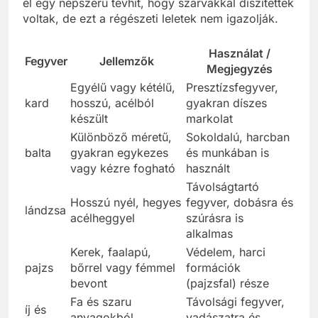
él egy népszerű tévhit, hogy szarvakkal díszítettek
voltak, de ezt a régészeti leletek nem igazolják.
Használat /
Fegyver
Jellemzők
Megjegyzés
Egyélű vagy kétélű,
Presztízsfegyver,
kard
hosszú, acélból
gyakran díszes
készült
markolat
Különböző méretű,
Sokoldalú, harcban
balta
gyakran egykezes
és munkában is
vagy kézre fogható
használt
Távolságtartó
Hosszú nyél, hegyes
fegyver, dobásra és
lándzsa
acélheggyel
szúrásra is
alkalmas
Kerek, faalapú,
Védelem, harci
pajzs
bőrrel vagy fémmel
formációk
bevont
(pajzsfal) része
Fa és szaru
Távolsági fegyver,
íj és
anyagokból,
vadászatra és