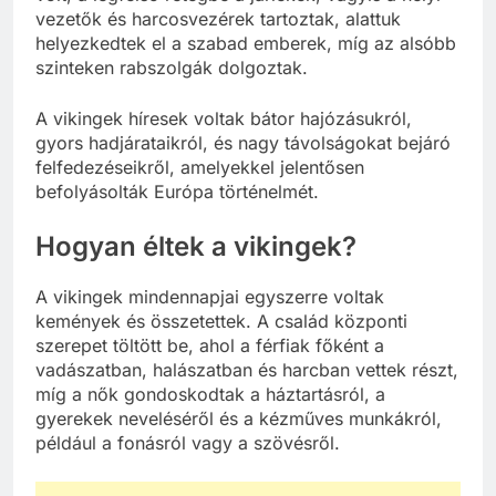
vezetők és harcosvezérek tartoztak, alattuk
helyezkedtek el a szabad emberek, míg az alsóbb
szinteken rabszolgák dolgoztak.
A vikingek híresek voltak bátor hajózásukról,
gyors hadjárataikról, és nagy távolságokat bejáró
felfedezéseikről, amelyekkel jelentősen
befolyásolták Európa történelmét.
Hogyan éltek a vikingek?
A vikingek mindennapjai egyszerre voltak
kemények és összetettek. A család központi
szerepet töltött be, ahol a férfiak főként a
vadászatban, halászatban és harcban vettek részt,
míg a nők gondoskodtak a háztartásról, a
gyerekek neveléséről és a kézműves munkákról,
például a fonásról vagy a szövésről.