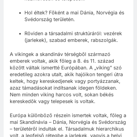
Hol éltek? Főként a mai Dánia, Norvégia és
Svédország területén.
Röviden a társadalmi struktúráról: vezérek
(jarlekek), szabad emberek, rabszolgák.
A vikingek a skandináv térségből származó
emberek voltak, akik főleg a 8. és 11. század
között váltak ismertté Európában. A „viking” szó
eredetileg azokra utalt, akik hajóikon tengeri útra
keltek, hogy kereskedjenek vagy portyázzanak,
azaz támadásokat indítsanak idegen földeken.
Nem minden viking harcos volt, sokan békés
kereskedők vagy telepesek is voltak.
Európa különböző részein ismertek voltak, főleg a
mai Skandinávia – Dánia, Norvégia és Svédország
– területéről indultak el. Társadalmuk hierarchikus
volt, a legfelső rétegbe a jarlekek, vagyis a helyi