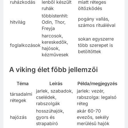
ruházkodás
lenből készült
miatt réteges
ruhák
öltözködés
többistenhit:
pogány vallás,
hitvilág
Odin, Thor,
számos rituáléval
Freyja
harcosok,
sokan egyszerre
kereskedők,
foglalkozások
több szerepet is
hajósok,
betöltöttek
kézművesek
A viking élet főbb jellemzői
Téma
Leírás
Példa/megjegyzés
jarlek, szabadok,
jarlek: vezér,
társadalmi
cselédek,
rabszolga: legalsó
rétegek
rabszolgák
réteg
hosszúhajók,
akár 60-70
hajózás
gyors és
evezős, sekély
strapabíró
merülésű hajók