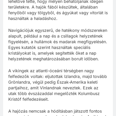
lehetővé tette, hogy mélyen behatoljanak idegen
területekre. A hajók fából készültek, általában
fenyőből vagy tölgyből, és ágyúkat vagy vitorlát is
használtak a haladáshoz.
Navigációjuk egyszerű, de hatékony módszereken
alapult, például a nap és a csillagok helyzetének
figyelésén, a hullámok és madarak megfigyelésén.
Egyes kutatók szerint használtak speciális
kristályokat is, amelyek segítették őket a nap
helyzetének meghatározásában borult időben.
A vikingek az atlanti-óceáni térségben nagy
felfedezők voltak: eljutottak Izlandra, majd tovább
Grönlandra, végül pedig Észak-Amerika keleti
partjaihoz, amit Vinlandnak neveztek. Ezek az
utak több évszázaddal megelőzték Kolumbusz
Kristóf felfedezéseit.
A hajózás nemcsak a hódításban játszott fontos