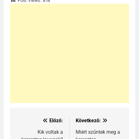
Post Views:
818
Előző:
Következő:
Bejegyzés
navigáció
Kik voltak a
Miért szűntek meg a