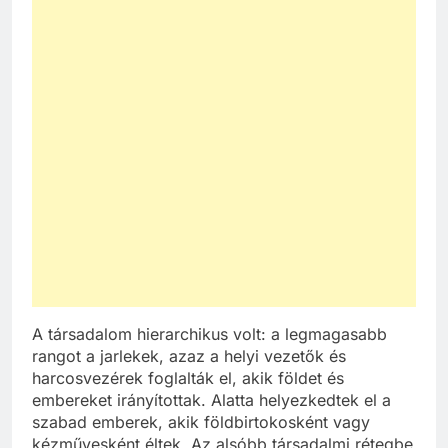
A társadalom hierarchikus volt: a legmagasabb
rangot a jarlekek, azaz a helyi vezetők és
harcosvezérek foglalták el, akik földet és
embereket irányítottak. Alatta helyezkedtek el a
szabad emberek, akik földbirtokosként vagy
kézművesként éltek. Az alsóbb társadalmi rétegbe