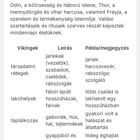
Odin, a bölcsesség és háború istene, Thor, a
mennydörgés és vihar harcosa, valamint Freyja, a
szerelem és termékenység istennője. Vallási
szertartásaik és rítusaik szerves részét képezték
mindennapi életüknek.
Vikingek
Leírás
Példa/megjegyzés
jarlekek
jarlek:
(vezetők),
társadalmi
harcosvezér,
szabadok,
rétegek
rabszolga:
cselédek,
szolgáló
rabszolgák
fából épült
több család is
lakóhelyek
hosszúházak,
lakhatott egy
falvak
hosszúházban
gyakori volt a
gabonák, hús,
táplálkozás
halászat és
hal, tejtermékek
állattartás
gyapjúból és
hideg éghajlat