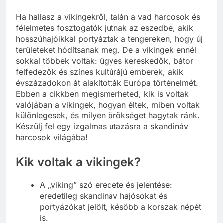
Ha hallasz a vikingekről, talán a vad harcosok és
félelmetes fosztogatók jutnak az eszedbe, akik
hosszúhajóikkal portyáztak a tengereken, hogy új
területeket hódítsanak meg. De a vikingek ennél
sokkal többek voltak: ügyes kereskedők, bátor
felfedezők és színes kultúrájú emberek, akik
évszázadokon át alakították Európa történelmét.
Ebben a cikkben megismerheted, kik is voltak
valójában a vikingek, hogyan éltek, miben voltak
különlegesek, és milyen örökséget hagytak ránk.
Készülj fel egy izgalmas utazásra a skandináv
harcosok világába!
Kik voltak a vikingek?
A „viking” szó eredete és jelentése:
eredetileg skandináv hajósokat és
portyázókat jelölt, később a korszak népét
is.