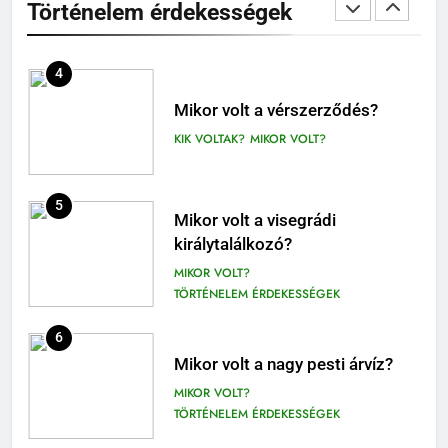
Történelem érdekességek
MIKOR VOLT?
9-12. OSZTÁLY OLVASÓNAPLÓ
TÖRTÉNELEM ÉRDEKESSÉGEK
410
4
Fekete István: Vuk olvasónapló
1-4. OSZTÁLY OLVASÓNAPLÓ
Mikor volt a vérszerződés?
3-4. OSZTÁLY OLVASÓNAPLÓ
KIK VOLTAK?
MIKOR VOLT?
411
Molnár Ferenc: A Pál utcai fiúk
5
Mikor volt a visegrádi
olvasónapló
királytalálkozó?
5. OSZTÁLY OLVASÓNAPLÓ
MIKOR VOLT?
OLVASÓNAPLÓK
TÖRTÉNELEM ÉRDEKESSÉGEK
1
Mikszáth Kálmán: Tót atyafiak,
6
A jó palócok (elemzés)
Mikor volt a nagy pesti árvíz?
ELEMZÉSEK-VERSELEMZÉS
MIKOR VOLT?
OLVASÓNAPLÓK
TÖRTÉNELEM ÉRDEKESSÉGEK
11