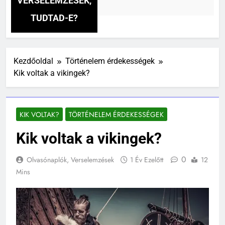
VERSELEMZÉSEK,
zelőtt
TUDTAD-E?
Kezdőoldal
Történelem érdekességek
Kik voltak a vikingek?
KIK VOLTAK?
TÖRTÉNELEM ÉRDEKESSÉGEK
Kik voltak a vikingek?
0
Olvasónaplók, Verselemzések
1 Év Ezelőtt
12
Mins