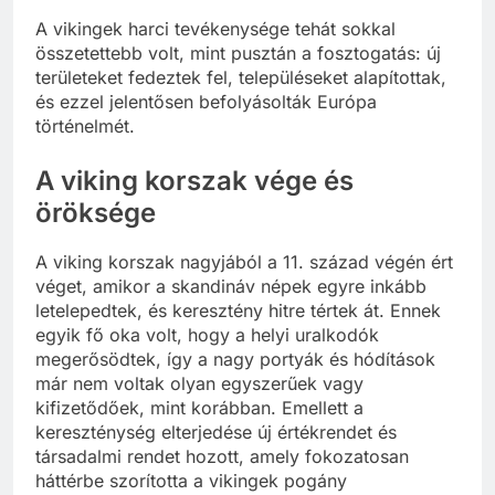
A vikingek harci tevékenysége tehát sokkal
összetettebb volt, mint pusztán a fosztogatás: új
területeket fedeztek fel, településeket alapítottak,
és ezzel jelentősen befolyásolták Európa
történelmét.
A viking korszak vége és
öröksége
A viking korszak nagyjából a 11. század végén ért
véget, amikor a skandináv népek egyre inkább
letelepedtek, és keresztény hitre tértek át. Ennek
egyik fő oka volt, hogy a helyi uralkodók
megerősödtek, így a nagy portyák és hódítások
már nem voltak olyan egyszerűek vagy
kifizetődőek, mint korábban. Emellett a
kereszténység elterjedése új értékrendet és
társadalmi rendet hozott, amely fokozatosan
háttérbe szorította a vikingek pogány