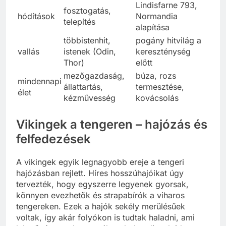
Lindisfarne 793,
fosztogatás,
hódítások
Normandia
telepítés
alapítása
többistenhit,
pogány hitvilág a
vallás
istenek (Odin,
kereszténység
Thor)
előtt
mezőgazdaság,
búza, rozs
mindennapi
állattartás,
termesztése,
élet
kézművesség
kovácsolás
Vikingek a tengeren – hajózás és
felfedezések
A vikingek egyik legnagyobb ereje a tengeri
hajózásban rejlett. Híres hosszúhajóikat úgy
tervezték, hogy egyszerre legyenek gyorsak,
könnyen evezhetők és strapabírók a viharos
tengereken. Ezek a hajók sekély merülésűek
voltak, így akár folyókon is tudtak haladni, ami