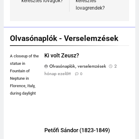
keresztes lovagok?
keresztes
lovagrendek?
241
Ki találta fel a gőzgépet?
KI TALÁLTA FEL
Olvasónaplók - Verselemzések
TÖRTÉNELEM ÉRDEKESSÉGEK
242
Ki volt Zeusz?
A closeup of the
Kik voltak a három királyok?
statue in
Olvasónaplók, verselemzések
2
Fountain of
KIK VOLTAK?
hónap ezelőtt
0
TÖRTÉNELEM ÉRDEKESSÉGEK
Neptune in
Florence, Italy,
during daylight
243
A középkor titkai: Mi rejtőzött a
várak falai mögött?
MIKOR VOLT?
TÖRTÉNELEM ÉRDEKESSÉGEK
Petőfi Sándor (1823-1849)
244