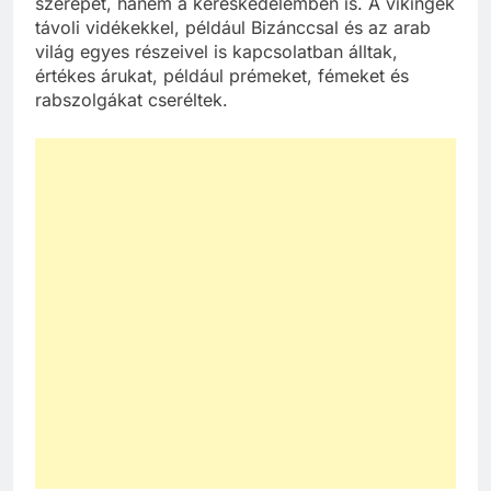
szerepet, hanem a kereskedelemben is. A vikingek
távoli vidékekkel, például Bizánccsal és az arab
világ egyes részeivel is kapcsolatban álltak,
értékes árukat, például prémeket, fémeket és
rabszolgákat cseréltek.