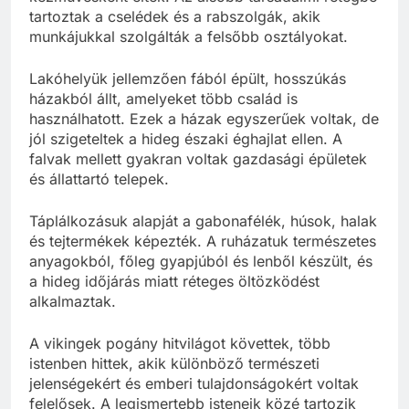
tartoztak a cselédek és a rabszolgák, akik
munkájukkal szolgálták a felsőbb osztályokat.
Lakóhelyük jellemzően fából épült, hosszúkás
házakból állt, amelyeket több család is
használhatott. Ezek a házak egyszerűek voltak, de
jól szigeteltek a hideg északi éghajlat ellen. A
falvak mellett gyakran voltak gazdasági épületek
és állattartó telepek.
Táplálkozásuk alapját a gabonafélék, húsok, halak
és tejtermékek képezték. A ruházatuk természetes
anyagokból, főleg gyapjúból és lenből készült, és
a hideg időjárás miatt réteges öltözködést
alkalmaztak.
A vikingek pogány hitvilágot követtek, több
istenben hittek, akik különböző természeti
jelenségekért és emberi tulajdonságokért voltak
felelősek. A legismertebb isteneik közé tartozik