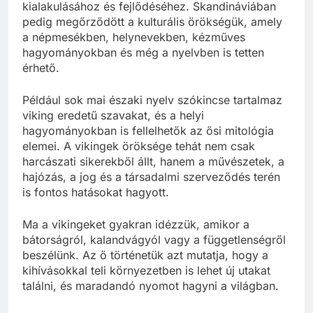
kialakulásához és fejlődéséhez. Skandináviában
pedig megőrződött a kulturális örökségük, amely
a népmesékben, helynevekben, kézműves
hagyományokban és még a nyelvben is tetten
érhető.
Például sok mai északi nyelv szókincse tartalmaz
viking eredetű szavakat, és a helyi
hagyományokban is fellelhetők az ősi mitológia
elemei. A vikingek öröksége tehát nem csak
harcászati sikerekből állt, hanem a művészetek, a
hajózás, a jog és a társadalmi szerveződés terén
is fontos hatásokat hagyott.
Ma a vikingeket gyakran idézzük, amikor a
bátorságról, kalandvágyól vagy a függetlenségről
beszélünk. Az ő történetük azt mutatja, hogy a
kihívásokkal teli környezetben is lehet új utakat
találni, és maradandó nyomot hagyni a világban.