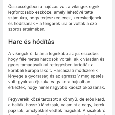
Összességében a hajózás volt a vikingek egyik
legfontosabb eszköze, amely lehetővé tette
számukra, hogy terjeszkedjenek, kereskedjenek
és hódítsanak – a tengerek uralói voltak a szó
szoros értelmében.
Harc és hódítás
A vikingekről talán a leginkább az jut eszedbe,
hogy félelmetes harcosok voltak, akik váratlan és
gyors támadásaikkal rettegésben tartották a
korabeli Európa lakóit. Harcászati módszereik
lényege a gyorsaság és az agresszív meglepetés
volt: gyakran éjszaka vagy kora hajnalban
érkeztek, hogy minél nagyobb káoszt okozzanak.
Fegyvereik közé tartozott a könnyű, de erős kard,
a balták, hosszú lándzsák, valamint a nagy, kerek
pajzsok, amelyekkel védték magukat. A sisakokról