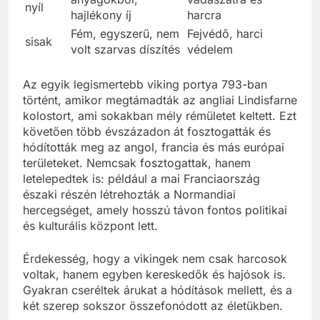
nyíl
hajlékony íj
harcra
Fém, egyszerű, nem
Fejvédő, harci
sisak
volt szarvas díszítés
védelem
Az egyik legismertebb viking portya 793-ban
történt, amikor megtámadták az angliai Lindisfarne
kolostort, ami sokakban mély rémületet keltett. Ezt
követően több évszázadon át fosztogatták és
hódították meg az angol, francia és más európai
területeket. Nemcsak fosztogattak, hanem
letelepedtek is: például a mai Franciaország
északi részén létrehozták a Normandiai
hercegséget, amely hosszú távon fontos politikai
és kulturális központ lett.
Érdekesség, hogy a vikingek nem csak harcosok
voltak, hanem egyben kereskedők és hajósok is.
Gyakran cseréltek árukat a hódítások mellett, és a
két szerep sokszor összefonódott az életükben.