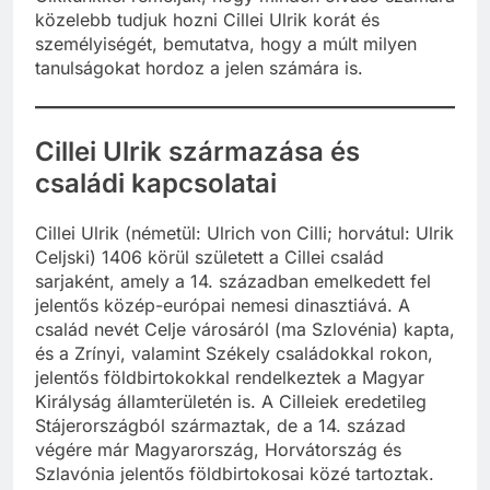
közelebb tudjuk hozni Cillei Ulrik korát és
személyiségét, bemutatva, hogy a múlt milyen
tanulságokat hordoz a jelen számára is.
Cillei Ulrik származása és
családi kapcsolatai
Cillei Ulrik (németül: Ulrich von Cilli; horvátul: Ulrik
Celjski) 1406 körül született a Cillei család
sarjaként, amely a 14. században emelkedett fel
jelentős közép-európai nemesi dinasztiává. A
család nevét Celje városáról (ma Szlovénia) kapta,
és a Zrínyi, valamint Székely családokkal rokon,
jelentős földbirtokokkal rendelkeztek a Magyar
Királyság államterületén is. A Cilleiek eredetileg
Stájerországból származtak, de a 14. század
végére már Magyarország, Horvátország és
Szlavónia jelentős földbirtokosai közé tartoztak.