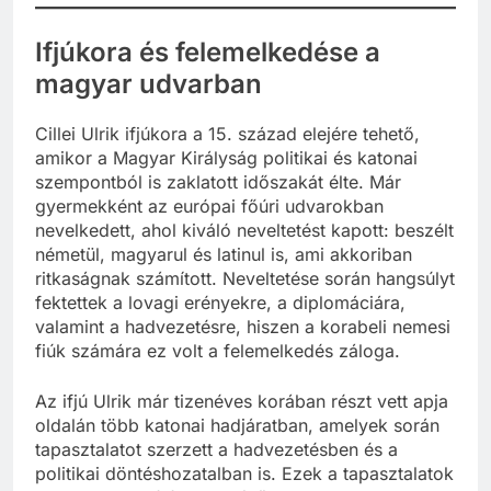
Ifjúkora és felemelkedése a
magyar udvarban
Cillei Ulrik ifjúkora a 15. század elejére tehető,
amikor a Magyar Királyság politikai és katonai
szempontból is zaklatott időszakát élte. Már
gyermekként az európai főúri udvarokban
nevelkedett, ahol kiváló neveltetést kapott: beszélt
németül, magyarul és latinul is, ami akkoriban
ritkaságnak számított. Neveltetése során hangsúlyt
fektettek a lovagi erényekre, a diplomáciára,
valamint a hadvezetésre, hiszen a korabeli nemesi
fiúk számára ez volt a felemelkedés záloga.
Az ifjú Ulrik már tizenéves korában részt vett apja
oldalán több katonai hadjáratban, amelyek során
tapasztalatot szerzett a hadvezetésben és a
politikai döntéshozatalban is. Ezek a tapasztalatok