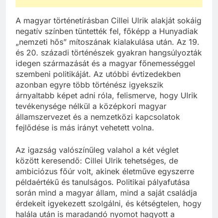
A magyar történetírásban Cillei Ulrik alakját sokáig
negatív színben tüntették fel, főképp a Hunyadiak
„nemzeti hős” mítoszának kialakulása után. Az 19.
és 20. századi történészek gyakran hangsúlyozták
idegen származását és a magyar főnemességgel
szembeni politikáját. Az utóbbi évtizedekben
azonban egyre több történész igyekszik
árnyaltabb képet adni róla, felismerve, hogy Ulrik
tevékenysége nélkül a középkori magyar
államszervezet és a nemzetközi kapcsolatok
fejlődése is más irányt vehetett volna.
Az igazság valószínűleg valahol a két véglet
között keresendő: Cillei Ulrik tehetséges, de
ambiciózus főúr volt, akinek életműve egyszerre
példaértékű és tanulságos. Politikai pályafutása
során mind a magyar állam, mind a saját családja
érdekeit igyekezett szolgálni, és kétségtelen, hogy
halála után is maradandó nyomot hagyott a