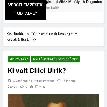
Csokonai Vitéz Mihály: A Dugonics oszlopa 
VERSELEMZÉSEK,
3 Nap Ezelőtt
TUDTAD-E?
Kezdőoldal
Történelem érdekességek
Ki volt Cillei Ulrik?
KIK VOLTAK?
TÖRTÉNELEM ÉRDEKESSÉGEK
Ki volt Cillei Ulrik?
Olvasónaplók, Verselemzések
12 Hónap
0
Ezelőtt
17 Mins