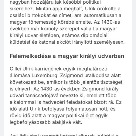
nagyban hozzájárultak későbbi politikai
sikereihez. Miután apja meghalt, Ulrik örökölte a
családi birtokokat és címet, ami automatikusan a
magyar főnemesség körébe emelte. Az 1430-as
években már komoly szerepet vállalt a magyar
királyi udvar életében, számos diplomáciai
küldetést és katonai akciót irányított személyesen.
Felemelkedése a magyar királyi udvarban
Cillei Ulrik karrierjének egyik meghatározó
állomása Luxemburgi Zsigmond uralkodása alatt
következett be, amikor is több jelentős tisztséget
is elnyert. Az 1430-as években Zsigmond király
udvari tanácsadójává nevezte ki, emellett több
alkalommal is hadvezéri feladatokat bízott rá. Ez
idő alatt Ulrik befolyása folyamatosan nőtt, és
rövid idő alatt a magyar politikai élet egyik
legbefolyásosabb alakjává vált.