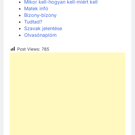
Mikor kell-hogyan kell-miért kell
Matek
infó
Bizony-bizony
Tudtad?
Szavak jelentése
Olvasónaplóm
Post Views:
785
241
Ki találta fel a gőzgépet?
KI TALÁLTA FEL
TÖRTÉNELEM ÉRDEKESSÉGEK
242
Kik voltak a három királyok?
KIK VOLTAK?
TÖRTÉNELEM ÉRDEKESSÉGEK