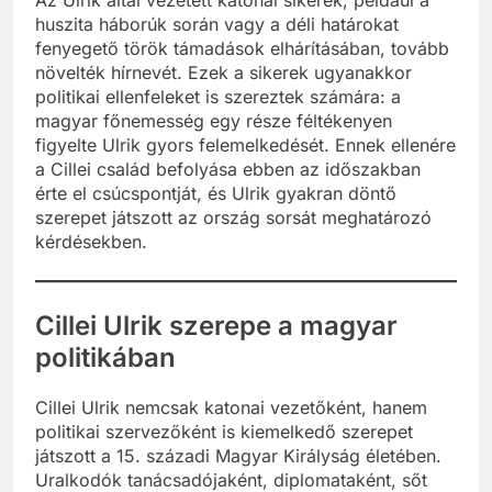
Az Ulrik által vezetett katonai sikerek, például a
huszita háborúk során vagy a déli határokat
fenyegető török támadások elhárításában, tovább
növelték hírnevét. Ezek a sikerek ugyanakkor
politikai ellenfeleket is szereztek számára: a
magyar főnemesség egy része féltékenyen
figyelte Ulrik gyors felemelkedését. Ennek ellenére
a Cillei család befolyása ebben az időszakban
érte el csúcspontját, és Ulrik gyakran döntő
szerepet játszott az ország sorsát meghatározó
kérdésekben.
Cillei Ulrik szerepe a magyar
politikában
Cillei Ulrik nemcsak katonai vezetőként, hanem
politikai szervezőként is kiemelkedő szerepet
játszott a 15. századi Magyar Királyság életében.
Uralkodók tanácsadójaként, diplomataként, sőt