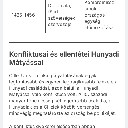
Kompromissz
Diplomata,
umok,
főúri
1435-1456
országos
szövetségek
egység
szervezője
előmozdítása
Konfliktusai és ellentétei Hunyadi
Mátyással
Cillei Ulrik politikai pályafutásának egyik
legfontosabb és egyben legtragikusabb fejezete a
Hunyadi családdal, azon belül is Hunyadi
Mátyással való konfliktusa volt. A 15. századi
magyar főnemesség két legerősebb családja, a
Hunyadiak és a Cilleiek közötti versengés
mindvégig meghatározta az ország belpolitikáját.
A konfliktus gyökerei elsősorban abban