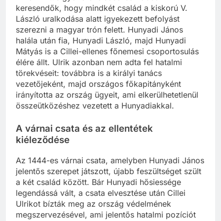
keresendők, hogy mindkét család a kiskorú V.
László uralkodása alatt igyekezett befolyást
szerezni a magyar trón felett. Hunyadi János
halála után fia, Hunyadi László, majd Hunyadi
Mátyás is a Cillei-ellenes főnemesi csoportosulás
élére állt. Ulrik azonban nem adta fel hatalmi
törekvéseit: továbbra is a királyi tanács
vezetőjeként, majd országos főkapitányként
irányította az ország ügyeit, ami elkerülhetetlenül
összeütközéshez vezetett a Hunyadiakkal.
A várnai csata és az ellentétek
kiéleződése
Az 1444-es várnai csata, amelyben Hunyadi János
jelentős szerepet játszott, újabb feszültséget szült
a két család között. Bár Hunyadi hősiessége
legendássá vált, a csata elvesztése után Cillei
Ulrikot bízták meg az ország védelmének
megszervezésével, ami jelentős hatalmi pozíciót