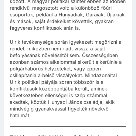
között. A magyar politikai színtér ebben az időben
rendkívül megosztott volt: a különböző főúri
csoportok, például a Hunyadiak, Garaiak, Újlakiak
és mások, saját érdekeiket követték, gyakran
fegyveres konfliktusok árán is.
Ulrik tevékenysége során igyekezett megőrizni a
rendet, miközben nem riadt vissza a saját
befolyásának növelésétől sem. Összességében
azonban számos alkalommal sikerült elkerülnie a
polgárháborús helyzeteket, vagy éppen
csillapítania a belső viszályokat. Mindazonáltal
Ulrik politikai pályája során többször is a
konfliktusok középpontjába került, aminek
következtében ellenségei is szép számmal
akadtak, köztük Hunyadi János családja, akik
mindvégig gyanakvással figyelték növekvő
hatalmát.