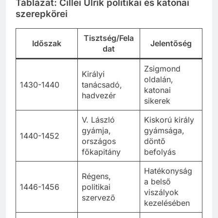
Táblázat: Cillei Ulrik politikai és katonai
szerepkörei
Tisztség/Fela
Időszak
Jelentőség
dat
Zsigmond
Királyi
oldalán,
1430-1440
tanácsadó,
katonai
hadvezér
sikerek
V. László
Kiskorú király
gyámja,
gyámsága,
1440-1452
országos
döntő
főkapitány
befolyás
Hatékonyság
Régens,
a belső
1446-1456
politikai
viszályok
szervező
kezelésében