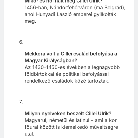
Mikor és hol halt meg Cillei Ulrik?
1456-ban, Nándorfehérváron (ma Belgrád),
ahol Hunyadi László emberei gyilkolták
meg.
Mekkora volt a Cillei család befolyása a
Magyar Királyságban?
Az 1430–1450-es években a legnagyobb
földbirtokkal és politikai befolyással
rendelkező családok közé tartoztak.
Milyen nyelveken beszélt Cillei Ulrik?
Magyarul, németül és latinul – ami a kor
főurai között is kiemelkedő műveltségre
utal.