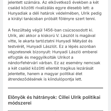
jelentett számára. Az elkövetkező években a két
család közötti rivalizálás egyre élesebb lett: a
Hunyadiak a déli határok védelmében, Ulrik pedig
a királyi tanácsban próbált fölényre szert tenni.
A feszültség végül 1456-ban csúcsosodott ki.
Ulrik, aki akkor a kiskorú V. Lászlót is magával
vitte, le akarta tartóztatni Hunyadi Mátyást és
testvérét, Hunyadi Lászlót. Ez a lépés azonban
végzetesnek bizonyult: Hunyadi László emberei
elfogták és meggyilkolták Ulrikot a
nándorfehérvári várban. Ez az esemény nemcsak
a két család közötti ellentét tragikus lezárását
jelentette, hanem a magyar politikai élet
átrendeződésének is kiindulópontja lett.
Előnyök és hátrányok: Cillei Ulrik politikai
módszerei