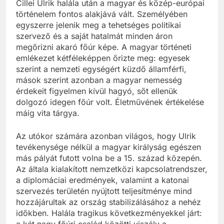
Cillei Ulrik halála után a magyar és közép-európai
történelem fontos alakjává vált. Személyében
egyszerre jelenik meg a tehetséges politikai
szervező és a saját hatalmát minden áron
megőrizni akaró főúr képe. A magyar történeti
emlékezet kétféleképpen őrizte meg: egyesek
szerint a nemzeti egységért küzdő államférfi,
mások szerint azonban a magyar nemesség
érdekeit figyelmen kívül hagyó, sőt ellenük
dolgozó idegen főúr volt. Életművének értékelése
máig vita tárgya.
Az utókor számára azonban világos, hogy Ulrik
tevékenysége nélkül a magyar királyság egészen
más pályát futott volna be a 15. század közepén.
Az általa kialakított nemzetközi kapcsolatrendszer,
a diplomáciai eredmények, valamint a katonai
szervezés területén nyújtott teljesítménye mind
hozzájárultak az ország stabilizálásához a nehéz
időkben. Halála tragikus következményekkel járt:
a két nagy főúri család közötti viszály a