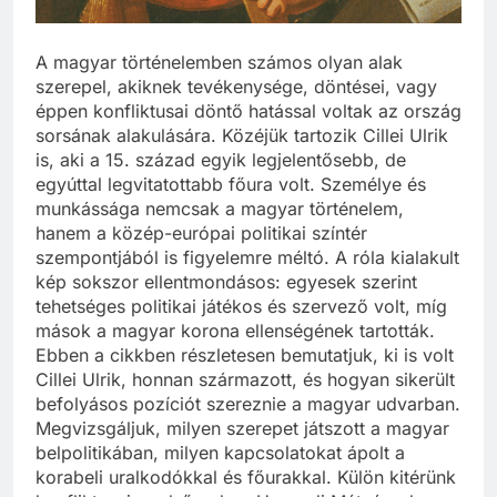
A magyar történelemben számos olyan alak
szerepel, akiknek tevékenysége, döntései, vagy
éppen konfliktusai döntő hatással voltak az ország
sorsának alakulására. Közéjük tartozik Cillei Ulrik
is, aki a 15. század egyik legjelentősebb, de
egyúttal legvitatottabb főura volt. Személye és
munkássága nemcsak a magyar történelem,
hanem a közép-európai politikai színtér
szempontjából is figyelemre méltó. A róla kialakult
kép sokszor ellentmondásos: egyesek szerint
tehetséges politikai játékos és szervező volt, míg
mások a magyar korona ellenségének tartották.
Ebben a cikkben részletesen bemutatjuk, ki is volt
Cillei Ulrik, honnan származott, és hogyan sikerült
befolyásos pozíciót szereznie a magyar udvarban.
Megvizsgáljuk, milyen szerepet játszott a magyar
belpolitikában, milyen kapcsolatokat ápolt a
korabeli uralkodókkal és főurakkal. Külön kitérünk