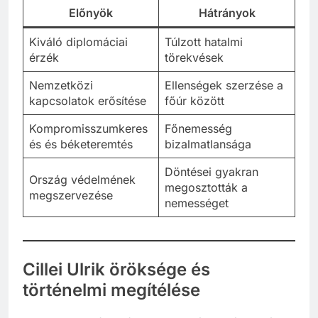
Előnyök
Hátrányok
Kiváló diplomáciai
Túlzott hatalmi
érzék
törekvések
Nemzetközi
Ellenségek szerzése a
kapcsolatok erősítése
főúr között
Kompromisszumkeres
Főnemesség
és és béketeremtés
bizalmatlansága
Döntései gyakran
Ország védelmének
megosztották a
megszervezése
nemességet
Cillei Ulrik öröksége és
történelmi megítélése