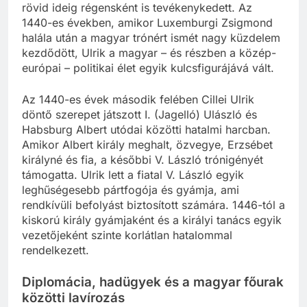
rövid ideig régensként is tevékenykedett. Az
1440-es években, amikor Luxemburgi Zsigmond
halála után a magyar trónért ismét nagy küzdelem
kezdődött, Ulrik a magyar – és részben a közép-
európai – politikai élet egyik kulcsfigurájává vált.
Az 1440-es évek második felében Cillei Ulrik
döntő szerepet játszott I. (Jagelló) Ulászló és
Habsburg Albert utódai közötti hatalmi harcban.
Amikor Albert király meghalt, özvegye, Erzsébet
királyné és fia, a későbbi V. László trónigényét
támogatta. Ulrik lett a fiatal V. László egyik
leghűségesebb pártfogója és gyámja, ami
rendkívüli befolyást biztosított számára. 1446-tól a
kiskorú király gyámjaként és a királyi tanács egyik
vezetőjeként szinte korlátlan hatalommal
rendelkezett.
Diplomácia, hadügyek és a magyar főurak
közötti lavírozás