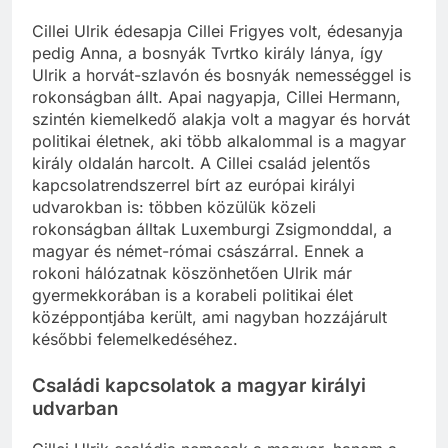
Cillei Ulrik édesapja Cillei Frigyes volt, édesanyja
pedig Anna, a bosnyák Tvrtko király lánya, így
Ulrik a horvát-szlavón és bosnyák nemességgel is
rokonságban állt. Apai nagyapja, Cillei Hermann,
szintén kiemelkedő alakja volt a magyar és horvát
politikai életnek, aki több alkalommal is a magyar
király oldalán harcolt. A Cillei család jelentős
kapcsolatrendszerrel bírt az európai királyi
udvarokban is: többen közülük közeli
rokonságban álltak Luxemburgi Zsigmonddal, a
magyar és német-római császárral. Ennek a
rokoni hálózatnak köszönhetően Ulrik már
gyermekkorában is a korabeli politikai élet
középpontjába került, ami nagyban hozzájárult
későbbi felemelkedéséhez.
Családi kapcsolatok a magyar királyi
udvarban