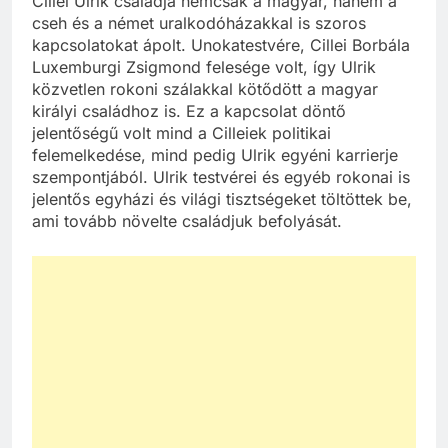
Cillei Ulrik családja nemcsak a magyar, hanem a
cseh és a német uralkodóházakkal is szoros
kapcsolatokat ápolt. Unokatestvére, Cillei Borbála
Luxemburgi Zsigmond felesége volt, így Ulrik
közvetlen rokoni szálakkal kötődött a magyar
királyi családhoz is. Ez a kapcsolat döntő
jelentőségű volt mind a Cilleiek politikai
felemelkedése, mind pedig Ulrik egyéni karrierje
szempontjából. Ulrik testvérei és egyéb rokonai is
jelentős egyházi és világi tisztségeket töltöttek be,
ami tovább növelte családjuk befolyását.