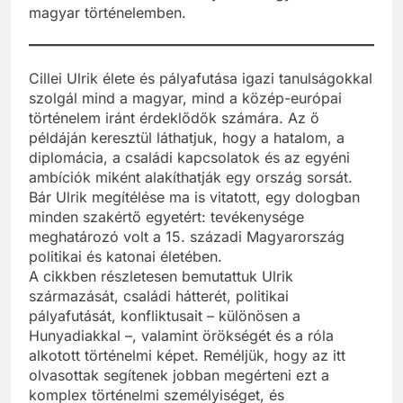
magyar történelemben.
Cillei Ulrik élete és pályafutása igazi tanulságokkal
szolgál mind a magyar, mind a közép-európai
történelem iránt érdeklődők számára. Az ő
példáján keresztül láthatjuk, hogy a hatalom, a
diplomácia, a családi kapcsolatok és az egyéni
ambíciók miként alakíthatják egy ország sorsát.
Bár Ulrik megítélése ma is vitatott, egy dologban
minden szakértő egyetért: tevékenysége
meghatározó volt a 15. századi Magyarország
politikai és katonai életében.
A cikkben részletesen bemutattuk Ulrik
származását, családi hátterét, politikai
pályafutását, konfliktusait – különösen a
Hunyadiakkal –, valamint örökségét és a róla
alkotott történelmi képet. Reméljük, hogy az itt
olvasottak segítenek jobban megérteni ezt a
komplex történelmi személyiséget, és