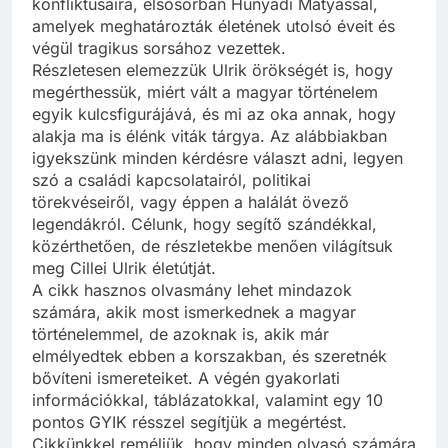
konfliktusaira, elsősorban Hunyadi Mátyással,
amelyek meghatározták életének utolsó éveit és
végül tragikus sorsához vezettek.
Részletesen elemezzük Ulrik örökségét is, hogy
megérthessük, miért vált a magyar történelem
egyik kulcsfigurájává, és mi az oka annak, hogy
alakja ma is élénk viták tárgya. Az alábbiakban
igyekszünk minden kérdésre választ adni, legyen
szó a családi kapcsolatairól, politikai
törekvéseiről, vagy éppen a halálát övező
legendákról. Célunk, hogy segítő szándékkal,
közérthetően, de részletekbe menően világítsuk
meg Cillei Ulrik életútját.
A cikk hasznos olvasmány lehet mindazok
számára, akik most ismerkednek a magyar
történelemmel, de azoknak is, akik már
elmélyedtek ebben a korszakban, és szeretnék
bővíteni ismereteiket. A végén gyakorlati
információkkal, táblázatokkal, valamint egy 10
pontos GYIK résszel segítjük a megértést.
Cikkünkkel reméljük, hogy minden olvasó számára