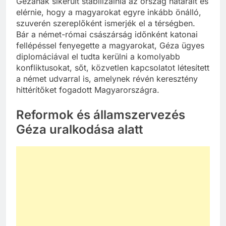
Gézának sikerült stabilizálnia az ország határait és
elérnie, hogy a magyarokat egyre inkább önálló,
szuverén szereplőként ismerjék el a térségben.
Bár a német-római császárság időnként katonai
fellépéssel fenyegette a magyarokat, Géza ügyes
diplomáciával el tudta kerülni a komolyabb
konfliktusokat, sőt, közvetlen kapcsolatot létesített
a német udvarral is, amelynek révén keresztény
hittérítőket fogadott Magyarországra.
Reformok és államszervezés
Géza uralkodása alatt