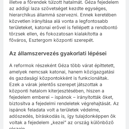
illetve a főrendek túlzott hatalmát. Géza fejedelem
az addigi laza szövetséget kezdte egységes,
hierarchikus állammá szervezni. Ennek keretében
közvetlen irányítása alá vonta a legfontosabb
területeket, katonai erővel is fellépett a rendbontó
törzsek ellen, és fokozatosan kialakította a
főváros, Esztergom központi szerepét.
Az államszervezés gyakorlati lépései
A reformok részeként Géza több várat építtetett,
amelyek nemcsak katonai, hanem közigazgatási
és gazdasági központokként is funkcionáltak.
Ezek a várak jelentős szerepet játszottak a
központi hatalom kiterjesztésében, hiszen a
fejedelem emberei – ispánok – irányították őket,
biztosítva a fejedelmi rendeletek végrehajtását. Az
ispánok feladata volt a területek védelme,
adószedés, bíráskodás is, így tulajdonképpen ők
voltak a fejedelem „kezei” az ország különböző
részein.