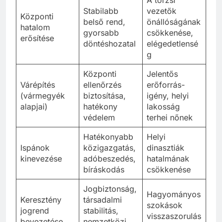
Stabilabb
vezetők
Központi
belső rend,
önállóságának
hatalom
gyorsabb
csökkenése,
erősítése
döntéshozatal
elégedetlensé
g
Központi
Jelentős
Várépítés
ellenőrzés
erőforrás-
(vármegyék
biztosítása,
igény, helyi
alapjai)
hatékony
lakosság
védelem
terhei nőnek
Hatékonyabb
Helyi
Ispánok
közigazgatás,
dinasztiák
kinevezése
adóbeszedés,
hatalmának
bíráskodás
csökkenése
Jogbiztonság,
Hagyományos
Keresztény
társadalmi
szokások
jogrend
stabilitás,
visszaszorulás
bevezetése
nemzetközi