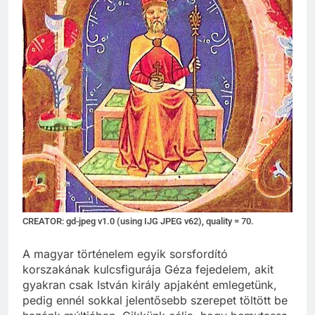
CREATOR: gd-jpeg v1.0 (using IJG JPEG v62), quality = 70.
A magyar történelem egyik sorsfordító
korszakának kulcsfigurája Géza fejedelem, akit
gyakran csak István király apjaként emlegetünk,
pedig ennél sokkal jelentősebb szerepet töltött be