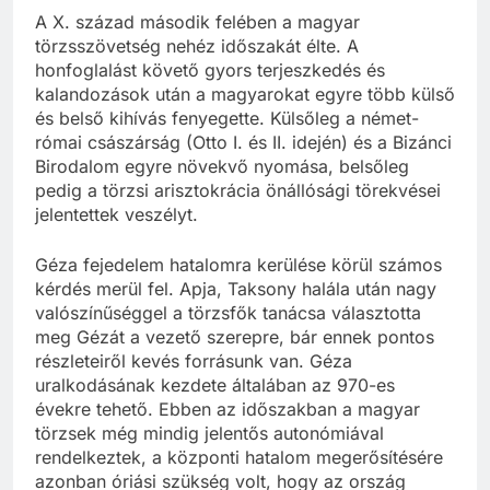
A X. század második felében a magyar
törzsszövetség nehéz időszakát élte. A
honfoglalást követő gyors terjeszkedés és
kalandozások után a magyarokat egyre több külső
és belső kihívás fenyegette. Külsőleg a német-
római császárság (Otto I. és II. idején) és a Bizánci
Birodalom egyre növekvő nyomása, belsőleg
pedig a törzsi arisztokrácia önállósági törekvései
jelentettek veszélyt.
Géza fejedelem hatalomra kerülése körül számos
kérdés merül fel. Apja, Taksony halála után nagy
valószínűséggel a törzsfők tanácsa választotta
meg Gézát a vezető szerepre, bár ennek pontos
részleteiről kevés forrásunk van. Géza
uralkodásának kezdete általában az 970-es
évekre tehető. Ebben az időszakban a magyar
törzsek még mindig jelentős autonómiával
rendelkeztek, a központi hatalom megerősítésére
azonban óriási szükség volt, hogy az ország