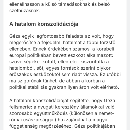
ellenállhasson a külső támadásoknak és belső
széthúzásnak.
A hatalom konszolidációja
Géza egyik legfontosabb feladata az volt, hogy
megerősítse a fejedelmi hatalmat a többi törzsfő
ellenében. Ennek érdekében számos, a korabeli
európai politikában bevett eszközt alkalmazott:
szövetségeket kötött, ellenfeleit kiszorította a
hatalomból, sőt, egyes források szerint olykor
erőszakos eszközöktől sem riadt vissza. Ez utóbbi
ma szigorúnak tűnhet, de abban a korban a
politikai stabilitás gyakran ilyen áron volt elérhető.
A hatalom konszolidációját segítette, hogy Géza
felismerte: a nyugati keresztény államokkal való
szorosabb együttműködés (különösen a német-
római császársággal) hozzájárulhat a magyar
függetlenség megőrzéséhez. Géza politikájában