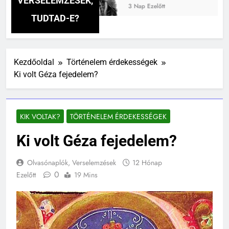
VERSELEMZÉSEK,
3 Nap Ezelőtt
TUDTAD-E?
Kezdőoldal
Történelem érdekességek
Ki volt Géza fejedelem?
KIK VOLTAK?
TÖRTÉNELEM ÉRDEKESSÉGEK
Ki volt Géza fejedelem?
Olvasónaplók, Verselemzések
12 Hónap
0
Ezelőtt
19 Mins