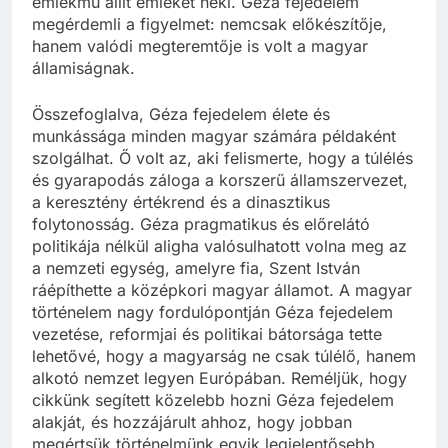
emlékmű állít emléket neki. Géza fejedelem
megérdemli a figyelmet: nemcsak előkészítője,
hanem valódi megteremtője is volt a magyar
államiságnak.
Összefoglalva, Géza fejedelem élete és
munkássága minden magyar számára példaként
szolgálhat. Ő volt az, aki felismerte, hogy a túlélés
és gyarapodás záloga a korszerű államszervezet,
a keresztény értékrend és a dinasztikus
folytonosság. Géza pragmatikus és előrelátó
politikája nélkül aligha valósulhatott volna meg az
a nemzeti egység, amelyre fia, Szent István
ráépíthette a középkori magyar államot. A magyar
történelem nagy fordulópontján Géza fejedelem
vezetése, reformjai és politikai bátorsága tette
lehetővé, hogy a magyarság ne csak túlélő, hanem
alkotó nemzet legyen Európában. Reméljük, hogy
cikkünk segített közelebb hozni Géza fejedelem
alakját, és hozzájárult ahhoz, hogy jobban
megértsük történelmünk egyik legjelentősebb