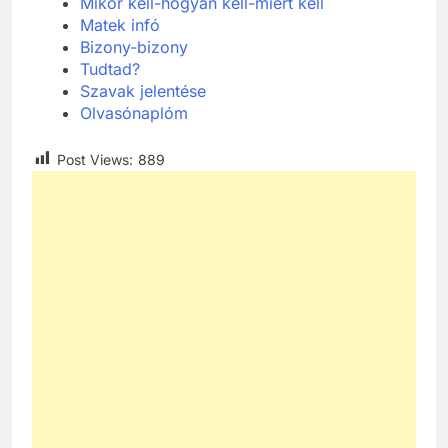
Mikor kell-hogyan kell-miért kell
Matek
infó
Bizony-bizony
Tudtad?
Szavak jelentése
Olvasónaplóm
Post Views:
889
241
Ki találta fel a gőzgépet?
KI TALÁLTA FEL
TÖRTÉNELEM ÉRDEKESSÉGEK