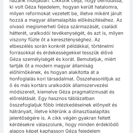
hazánk múltjában. Cikkünk célja, hogy bemutassa,
ki volt Géza fejedelem, hogyan került hatalomra,
milyen reformokat vezetett be, illetve miként járult
hozzá a magyar államalapítás előkészítéséhez. Az
olvasó megismerheti Géza származását, családi
hátterét, uralkodói tevékenységét, és azt is, milyen
viszony fűzte őt a kereszténységhez. Az
elbeszélés során konkrét példákkal, történelmi
forrásokkal és érdekességekkel tesszük élővé
Géza személyiségét és korát. Bemutatjuk, miért
tartják őt a modern magyar államiság
előhírnökének, és hogyan alakította át a
honfoglalás kori társadalmat. Összehasonlítjuk az
ő és más kortárs uralkodók államszervezési
módszereit, kiemelve Géza pragmatizmusát és
előrelátását. Egy hasznos táblázatban
összefoglaljuk főbb intézkedéseinek előnyeit és
hátrányait, illetve kitérünk a dinasztiaalapítás
jelentőségére is. A cikk végén gyakran feltett
kérdésekre válaszolunk, hogy minden érdeklődő
alapos képet kaphasson Géza fejedelem