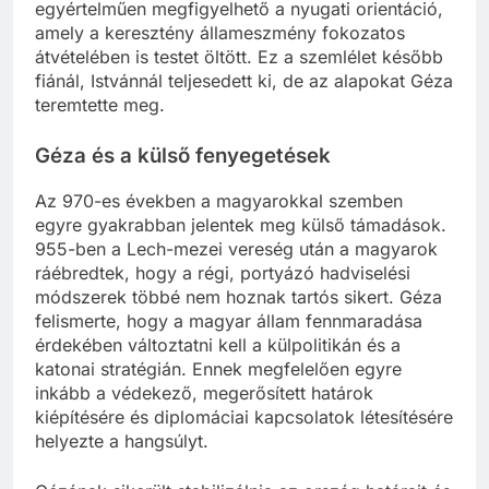
egyértelműen megfigyelhető a nyugati orientáció,
amely a keresztény állameszmény fokozatos
átvételében is testet öltött. Ez a szemlélet később
fiánál, Istvánnál teljesedett ki, de az alapokat Géza
teremtette meg.
Géza és a külső fenyegetések
Az 970-es években a magyarokkal szemben
egyre gyakrabban jelentek meg külső támadások.
955-ben a Lech-mezei vereség után a magyarok
ráébredtek, hogy a régi, portyázó hadviselési
módszerek többé nem hoznak tartós sikert. Géza
felismerte, hogy a magyar állam fennmaradása
érdekében változtatni kell a külpolitikán és a
katonai stratégián. Ennek megfelelően egyre
inkább a védekező, megerősített határok
kiépítésére és diplomáciai kapcsolatok létesítésére
helyezte a hangsúlyt.