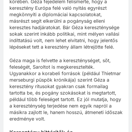
körében. Géza fejedelem felismerte, hogy a
keresztény Európa felé való nyitás egyrészt
megkönnyíti a diplomáciai kapcsolatokat,
másrészt segít elkerülni a pogányság elleni
keresztes hadjáratokat. Bár Géza kereszténysége
sokak szerint inkább politikai, mint mélyen vallási
indíttatású volt, nem lehet elvitatni, hogy jelentős
lépéseket tett a keresztény állam létrejötte felé.
Géza maga is felvette a kereszténységet, sőt,
feleségét, Saroltot is megkeresztelték.
Ugyanakkor a korabeli források (például Thietmar
merseburgi püspök krónikája) szerint Géza a
keresztény rítusokat gyakran csak formailag
tartotta be, és pogány szokásokat is megtartott,
például több feleséget tartott. Ez jól mutatja, hogy
a kereszténység terjedése nem egyik napról a
másikra zajlott le, hanem hosszú, átmeneti időszak
eredménye volt.