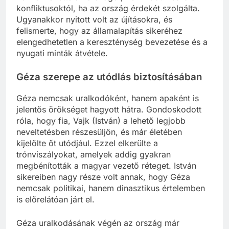
konfliktusoktól, ha az ország érdekét szolgálta.
Ugyanakkor nyitott volt az újításokra, és
felismerte, hogy az államalapítás sikeréhez
elengedhetetlen a kereszténység bevezetése és a
nyugati minták átvétele.
Géza szerepe az utódlás biztosításában
Géza nemcsak uralkodóként, hanem apaként is
jelentős örökséget hagyott hátra. Gondoskodott
róla, hogy fia, Vajk (István) a lehető legjobb
neveltetésben részesüljön, és már életében
kijelölte őt utódjául. Ezzel elkerülte a
trónviszályokat, amelyek addig gyakran
megbénították a magyar vezető réteget. István
sikereiben nagy része volt annak, hogy Géza
nemcsak politikai, hanem dinasztikus értelemben
is előrelátóan járt el.
Géza uralkodásának végén az ország már