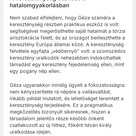
hatalomgyakorlásban
Nem szabad elfelejteni, hogy Géza számára a
kereszténység részben praktikus eszköz is volt:
segítségével megerősíthette saját hatalmát a törzsi
arisztokrácia felett, és az országot beilleszthette a
keresztény Európa államai közé. A kereszténység
felvétele egyfajta „védőernyő” volt: a szomszédos
keresztény uralkodók nehezebben indokolhattak
támadást egy keresztény fejedelemség ellen, mint
egy pogány nép ellen.
Géza ugyanakkor mindig ügyelt a fokozatosságra:
nem kényszerítette rá népére a vallásváltást,
inkább példát mutatott, és lehetőséget teremtett a
kereszténység terjedésére. Ez a pragmatikus
megközelítés bizonyult sikeresnek, hiszen a
társadalom jelentős része később önként
csatlakozott az új hithez, főként István király
uralkodása idején.