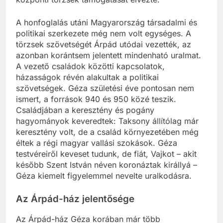
A honfoglalás utáni Magyarország társadalmi és
politikai szerkezete még nem volt egységes. A
törzsek szövetségét Árpád utódai vezették, az
azonban korántsem jelentett mindenható uralmat.
A vezető családok közötti kapcsolatok,
házasságok révén alakultak a politikai
szövetségek. Géza születési éve pontosan nem
ismert, a források 940 és 950 közé teszik.
Családjában a keresztény és pogány
hagyományok keveredtek: Taksony állítólag már
keresztény volt, de a család környezetében még
éltek a régi magyar vallási szokások. Géza
testvéreiről keveset tudunk, de fiát, Vajkot – akit
később Szent István néven koronáztak királlyá –
Géza kiemelt figyelemmel nevelte uralkodásra.
Az Árpád-ház jelentősége
Az Árpád-ház Géza korában már több