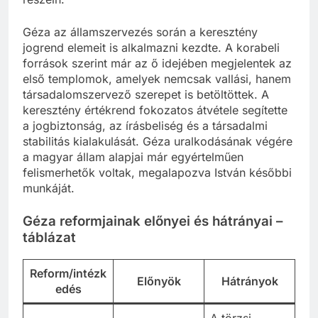
Géza az államszervezés során a keresztény
jogrend elemeit is alkalmazni kezdte. A korabeli
források szerint már az ő idejében megjelentek az
első templomok, amelyek nemcsak vallási, hanem
társadalomszervező szerepet is betöltöttek. A
keresztény értékrend fokozatos átvétele segítette
a jogbiztonság, az írásbeliség és a társadalmi
stabilitás kialakulását. Géza uralkodásának végére
a magyar állam alapjai már egyértelműen
felismerhetők voltak, megalapozva István későbbi
munkáját.
Géza reformjainak előnyei és hátrányai –
táblázat
Reform/intézk
Előnyök
Hátrányok
edés
A törzsi