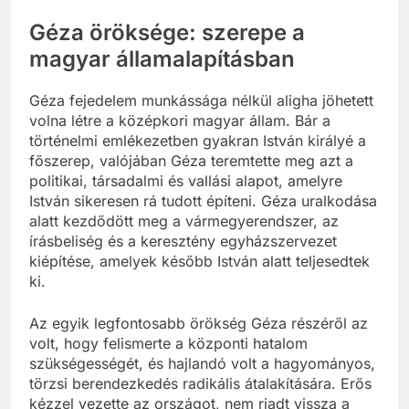
Géza öröksége: szerepe a
magyar államalapításban
Géza fejedelem munkássága nélkül aligha jöhetett
volna létre a középkori magyar állam. Bár a
történelmi emlékezetben gyakran István királyé a
főszerep, valójában Géza teremtette meg azt a
politikai, társadalmi és vallási alapot, amelyre
István sikeresen rá tudott építeni. Géza uralkodása
alatt kezdődött meg a vármegyerendszer, az
írásbeliség és a keresztény egyházszervezet
kiépítése, amelyek később István alatt teljesedtek
ki.
Az egyik legfontosabb örökség Géza részéről az
volt, hogy felismerte a központi hatalom
szükségességét, és hajlandó volt a hagyományos,
törzsi berendezkedés radikális átalakítására. Erős
kézzel vezette az országot, nem riadt vissza a