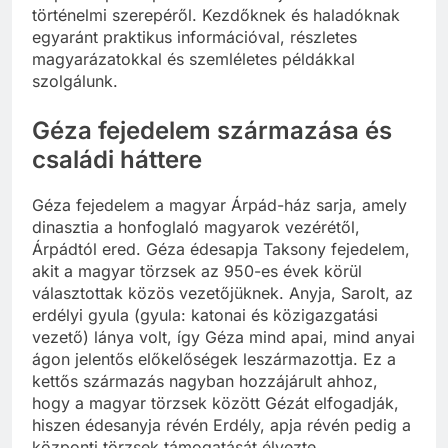
történelmi szerepéről. Kezdőknek és haladóknak
egyaránt praktikus információval, részletes
magyarázatokkal és szemléletes példákkal
szolgálunk.
Géza fejedelem származása és
családi háttere
Géza fejedelem a magyar Árpád-ház sarja, amely
dinasztia a honfoglaló magyarok vezérétől,
Árpádtól ered. Géza édesapja Taksony fejedelem,
akit a magyar törzsek az 950-es évek körül
választottak közös vezetőjüknek. Anyja, Sarolt, az
erdélyi gyula (gyula: katonai és közigazgatási
vezető) lánya volt, így Géza mind apai, mind anyai
ágon jelentős előkelőségek leszármazottja. Ez a
kettős származás nagyban hozzájárult ahhoz,
hogy a magyar törzsek között Gézát elfogadják,
hiszen édesanyja révén Erdély, apja révén pedig a
központi törzsek támogatását élvezte.