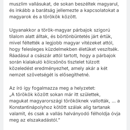
muszlim vallásukat, de sokan beszéltek magyarul,
és inkább a barátság jellemezte a kapcsolatokat a
magyarok és a törökök között.
Ugyanakkor a török-magyar párbajok szigorú
tilalom alatt álltak, és börtönbüntetés járt értük,
mivel féltették a legjobb magyar vitézeket attól,
hogy felesleges küzdelmekben életüket veszítsék.
Ráadásul a császár attól tartott, hogy a párbajok
során kialakuló kölcsönös tisztelet túlzott
közeledést eredményezhet, amely akár a két
nemzet szövetségét is elősegíthetné.
Az író így fogalmazza meg a helyzetet:
„A törökök között sokan már itt születtek,
magukat magyarországi törököknek vallották, … a
Konstantinápolyhoz kötött szálak alig tartanak
valamit, és csak a vallás halványodó félholdja óvja
meg az elszakadástól.”