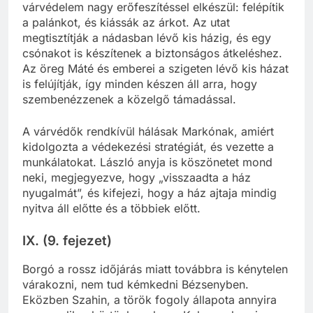
várvédelem nagy erőfeszítéssel elkészül: felépítik
a palánkot, és kiássák az árkot. Az utat
megtisztítják a nádasban lévő kis házig, és egy
csónakot is készítenek a biztonságos átkeléshez.
Az öreg Máté és emberei a szigeten lévő kis házat
is felújítják, így minden készen áll arra, hogy
szembenézzenek a közelgő támadással.
A várvédők rendkívül hálásak Markónak, amiért
kidolgozta a védekezési stratégiát, és vezette a
munkálatokat. László anyja is köszönetet mond
neki, megjegyezve, hogy „visszaadta a ház
nyugalmát”, és kifejezi, hogy a ház ajtaja mindig
nyitva áll előtte és a többiek előtt.
IX. (9. fejezet)
Borgó a rossz időjárás miatt továbbra is kénytelen
várakozni, nem tud kémkedni Bézsenyben.
Eközben Szahin, a török fogoly állapota annyira