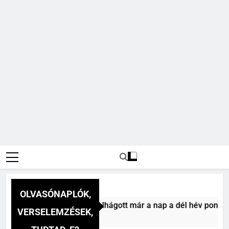
OLVASÓNAPLÓK,
itéz Mihály: A dél (Felhágott már a nap a dél hév pontjára, 
VERSELEMZÉSEK,