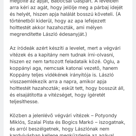
megölte az apját, Babocsai Gáspárt. A levélben
arra kéri az agát, hogy jelölje meg a párbaj idejét
és helyét, hiszen apja halálát bosszú követeli. (A
történetből kiderül, hogy az apa lefejezett
holttestét akkor hazahozták, ami mélyen
megrendítette László édesanyját.)
Az íródeák azért készíti a levelet, mert a végvári
vitézek és a kapitány nem tudnak írni-olvasni,
hiszen ez nem tartozott feladataik közé. Oglu, a
koppányi aga, nemcsak katonai vezető, hanem
Koppány teljes vidékének irányítója is. László
visszaemlékezik arra a napra, amikor apja
holttestét hazahozták; esküt tett, hogy bosszút áll,
és elsajátította a vitézséget, hogy ígéretét
teljesíthesse.
Közben a jelenlévő végvári vitézek – Potyondy
Miklós, Szalai Pista és Bogics Markó – iszogatnak,
és arról beszélgetnek, hogy Lászlónak nem
kardvívásban kellene megküzdenie az agával,