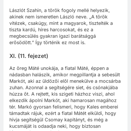
Lászlót Szahin, a török fogoly mellé helyezik,
akinek nem ismeretlen László neve. „A török
vitézek, csakúgy, mint a magyarok, tisztelték a
tiszta kardú, híres harcosokat, és ez a
megbecsülés gyakran igazi barátsággá
erősödött.” Így történik ez most is.
XI. (11. fejezet)
Az öreg Máté unokája, a fiatal Máté, éppen a
nádasban halászik, amikor megpillantja a sebesült
Markót, aki az üldözői elől menekülve a mocsárba
zuhan. Azonnal a segítségére siet, és csónakjába
húzza őt. A rejtett, kis szigeti házhoz viszi, ahol
elkezdik ápolni Markót, aki hamarosan magához
tér. Markó gyorsan felismeri, hogy Kales emberei
támadtak rájuk, ezért a fiatal Mátét elküldi, hogy
hívja segítségül Csomay kapitányt, és még a
kucsmáját is odaadja neki, hogy biztosan