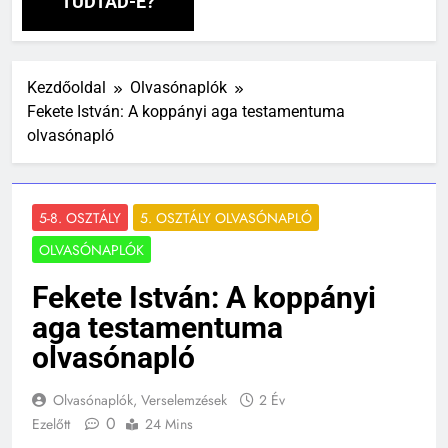
TUDTAD-E?
Kezdőoldal
Olvasónaplók
Fekete István: A koppányi aga testamentuma
olvasónapló
5-8. OSZTÁLY
5. OSZTÁLY OLVASÓNAPLÓ
OLVASÓNAPLÓK
Fekete István: A koppányi
aga testamentuma
olvasónapló
Olvasónaplók, Verselemzések
2 Év
0
Ezelőtt
24 Mins