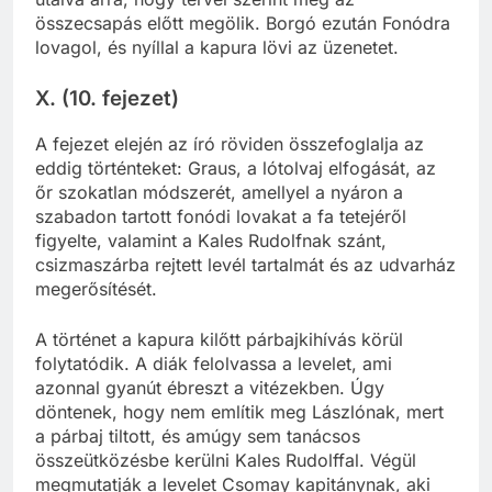
összecsapás előtt megölik. Borgó ezután Fonódra
lovagol, és nyíllal a kapura lövi az üzenetet.
X. (10. fejezet)
A fejezet elején az író röviden összefoglalja az
eddig történteket: Graus, a lótolvaj elfogását, az
őr szokatlan módszerét, amellyel a nyáron a
szabadon tartott fonódi lovakat a fa tetejéről
figyelte, valamint a Kales Rudolfnak szánt,
csizmaszárba rejtett levél tartalmát és az udvarház
megerősítését.
A történet a kapura kilőtt párbajkihívás körül
folytatódik. A diák felolvassa a levelet, ami
azonnal gyanút ébreszt a vitézekben. Úgy
döntenek, hogy nem említik meg Lászlónak, mert
a párbaj tiltott, és amúgy sem tanácsos
összeütközésbe kerülni Kales Rudolffal. Végül
megmutatják a levelet Csomay kapitánynak, aki