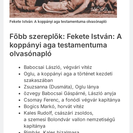
Fekete István: A koppányi aga testamentuma olvasónapló
Főbb szereplők: Fekete István: A
koppányi aga testamentuma
olvasónapló
Babocsai László, végvári vitéz
Oglu, a koppányi aga a történet kezdeti
szakaszában
Zsuzsanna (Dusmáta), Oglu lánya
özvegy Babocsai Gáspárné, László anyja
Csomay Ferenc, a fonódi végvár kapitánya
Bogics Markó, horvát vitéz
Kales Rudolf, császári zsoldos,
a szemesi Bolondvár vallon nemzetiségű
kapitánya
Rimbás, Kales bizalmasa