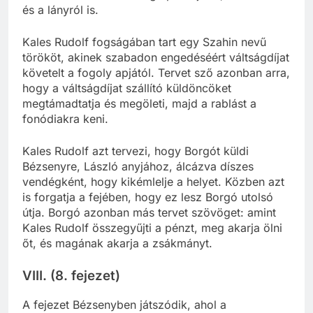
és a lányról is.
Kales Rudolf fogságában tart egy Szahin nevű
törököt, akinek szabadon engedéséért váltságdíjat
követelt a fogoly apjától. Tervet sző azonban arra,
hogy a váltságdíjat szállító küldöncöket
megtámadtatja és megöleti, majd a rablást a
fonódiakra keni.
Kales Rudolf azt tervezi, hogy Borgót küldi
Bézsenyre, László anyjához, álcázva díszes
vendégként, hogy kikémlelje a helyet. Közben azt
is forgatja a fejében, hogy ez lesz Borgó utolsó
útja. Borgó azonban más tervet szövöget: amint
Kales Rudolf összegyűjti a pénzt, meg akarja ölni
őt, és magának akarja a zsákmányt.
VIII. (8. fejezet)
A fejezet Bézsenyben játszódik, ahol a