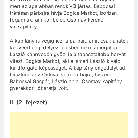
mert az aga abban rendkívül jártas. Babocsai
tréfásan párbajra hívja Bogics Markót, borban
fogadnak, amikor belép Csomay Ferenc
várkapitány.
A kapitány is végignézi a párbajt, amit csak a játék
kedvéért engedélyez, élesben nem támogatná.
László könnyedén győzi le a tapasztaltabb horvát
vitézt, Bogics Markót, aki elismeri László kiváló
kardforgató képességét. A kapitány engedélyt ad
Lászlónak az Ogluval való párbajra, hiszen
Babocsai Gáspár, László apja, Csomay kapitány
gyerekkori jóbarátja volt.
II. (2. fejezet)