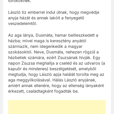
törököknek.
László tíz emberrel indul útnak, hogy megvédje
anyja házát és annak lakóit a fenyegető
veszedelemtől.
Az aga lánya, Dusmáta, hamar beilleszkedett a
házba; mivel maga is keresztény anyától
származik, nem idegenkedik a magyar
szokásoktól. Neve, Dusmáta, nehezen rögzül a
házbeliek számára, ezért Zsuzsának hívják. Egy
napon Zsuzsa meghallja a cseléd és az udvaros (a
kapuőr és mindenes) beszélgetését, amelyből
megtudja, hogy László apja halálát torolta meg az
aga meggyilkolásával. Hálás László anyjának,
amiért annak ellenére, hogy az ellenség lányaként
érkezett, családtagként fogadták be.