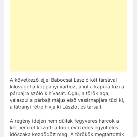
A következő éjjel Babocsai László két társával
kilovagol a koppányi várhoz, ahol a kapura tűzi a
párbajra szóló kihívását. Oglu, a török aga,
válaszul a párbajt május első vasárnapjára tűzi ki,
a látrányi rétre hívja ki Lászlót és társait.
A regény idején nem dúltak fegyveres harcok a
két nemzet között; a több évtizedes együttélés
időszaka kezdődött meg. A törökök megtartották