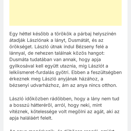
Egy héttel később a törökök a párbaj helyszínén
átadják Lászlónak a lányt, Dusmátát, és az
örökséget. László útnak indul Bézseny felé a
lánnyal, de nehezen találnak közös hangot:
Dusmáta tudatában van annak, hogy apja
gyilkosával kell együtt utaznia, míg Lászlót a
lelkiismeret-furdalás gyötri. Ebben a feszültségben
érkeznek meg László anyjának házához, a
bézsenyi udvarházhoz, ám az anya nincs otthon.
László időközben rádöbben, hogy a lány nem tud
a bosszú hátteréről, arról, hogy neki, mint
vitéznek, kötelessége volt megölni az agát, aki az
apja haláláért felelt.