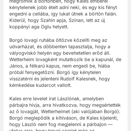
megromlik a börtönben, hogy Kales emberei
kénytelenek jobb ételt adni neki, és egy kis fényt
engedni a cellába, így lukat ütnek a börtön falán.
Kiderül, hogy Szahin apja, Szinan, lett az új
koppányi aga Oglu helyett.
Borgó lovagi ruhába öltözve közelíti meg az
udvarházat, és döbbenten tapasztalja, hogy a
vályogviskó helyén egy bevehetetlen erőd áll.
Wetterheim lovagként mutatkozik be a kapunál, de
János, a félkarú kapus, nem engedi be, hiába
próbál fenyegetőzni. Borgó így kénytelen
visszatérni és jelenteni Rudolf Kalesnek, hogy
kémkedése kudarcot vallott.
Kales erre levelet írat Lászlónak, amelyben
párbajra hívja, arra hivatkozva, hogy megsértették
az ő lovagját, Wetterheimet (aki valójában Borgó).
Borgó meglepődik a kihíváson, de Kales kijelenti,
hogy László nem fog megjelenni a párbajon —
utalva arra, hogy tervei szerint még az