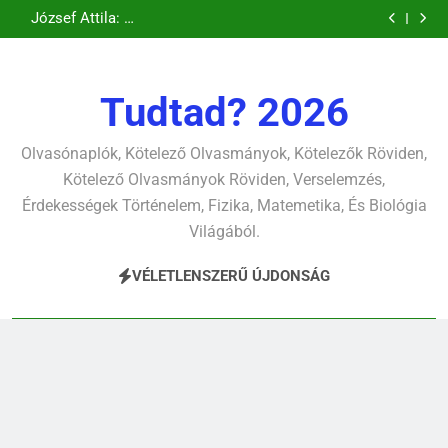
Csokonai Vitéz
Csokonai Vitéz
Ugrás
pontjára, 1794)
verselemzés
verselemzés
tavon
(Felhágott már a
Mihály: A fársáng
Mihály: A
József Attila: A
verselemzés
verselemzés
nap a dél hév
búcsúzó szavai
Dugonics oszlopa
a
gyerekszemű élet-
pontjára, 1794)
verselemzés
verselemzés
tavon
tartalomra
verselemzés
verselemzés
Tudtad? 2026
Olvasónaplók, Kötelező Olvasmányok, Kötelezők Röviden,
Kötelező Olvasmányok Röviden, Verselemzés,
Érdekességek Történelem, Fizika, Matemetika, És Biológia
Világából.
VÉLETLENSZERŰ ÚJDONSÁG