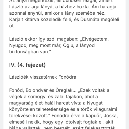
Az anya megérkezik, és dühösen reagál, amiért
László az aga lányát a házhoz hozta. Ám haragja
azonnal enyhül, amikor a lány szemébe néz.
Karjait kitárva közeledik felé, és Dusmáta megöleli
őt.
László ekkor így szól magában: „Elvégeztem.
Nyugodj meg most már, Oglu, a lányod
biztonságban van.”
IV. (4. fejezet)
Lászlóék visszatérnek Fonódra
Fonód, Bolondvár és Öreglak… „Ezek voltak a
végek a somogyi és zalai tájakon, ahol a
magyarság élet-halál harcát vívta a Nyugat
könyörtelen telhetetlensége és a török világuralmi
törekvései között.” Fonódra érve a kapuőr, Jóska,
elmeséli nekik, hogy egy lótolvajt fogtak el, akit
hiába vallattak, nem beszélt, ezért felakasztották.