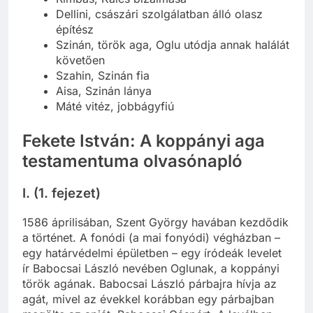
Dellini, császári szolgálatban álló olasz
építész
Szinán, török aga, Oglu utódja annak halálát
követően
Szahin, Szinán fia
Aisa, Szinán lánya
Máté vitéz, jobbágyfiú
Fekete István: A koppányi aga
testamentuma olvasónapló
I. (1. fejezet)
1586 áprilisában, Szent György havában kezdődik
a történet. A fonódi (a mai fonyódi) végházban –
egy határvédelmi épületben – egy íródeák levelet
ír Babocsai László nevében Oglunak, a koppányi
török agának. Babocsai László párbajra hívja az
agát, mivel az évekkel korábban egy párbajban