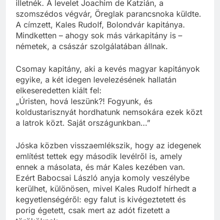
illetnék. A levelet Joachim de Katzián, a
szomszédos végvár, Öreglak parancsnoka küldte.
A címzett, Kales Rudolf, Bolondvár kapitánya.
Mindketten – ahogy sok más várkapitány is –
németek, a császár szolgálatában állnak.
Csomay kapitány, aki a kevés magyar kapitányok
egyike, a két idegen levelezésének hallatán
elkeseredetten kiált fel:
„Úristen, hová leszünk?! Fogyunk, és
koldustarisznyát hordhatunk nemsokára ezek közt
a latrok közt. Saját országunkban…”
Jóska közben visszaemlékszik, hogy az idegenek
említést tettek egy második levélről is, amely
ennek a másolata, és már Kales kezében van.
Ezért Babocsai László anyja komoly veszélybe
kerülhet, különösen, mivel Kales Rudolf hírhedt a
kegyetlenségéről: egy falut is kivégeztetett és
porig égetett, csak mert az adót fizetett a