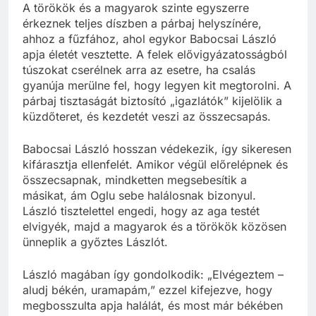
A törökök és a magyarok szinte egyszerre
érkeznek teljes díszben a párbaj helyszínére,
ahhoz a fűzfához, ahol egykor Babocsai László
apja életét vesztette. A felek elővigyázatosságból
túszokat cserélnek arra az esetre, ha csalás
gyanúja merülne fel, hogy legyen kit megtorolni. A
párbaj tisztaságát biztosító „igazlátók” kijelölik a
küzdőteret, és kezdetét veszi az összecsapás.
Babocsai László hosszan védekezik, így sikeresen
kifárasztja ellenfelét. Amikor végül előrelépnek és
összecsapnak, mindketten megsebesítik a
másikat, ám Oglu sebe halálosnak bizonyul.
László tisztelettel engedi, hogy az aga testét
elvigyék, majd a magyarok és a törökök közösen
ünneplik a győztes Lászlót.
László magában így gondolkodik: „Elvégeztem –
aludj békén, uramapám,” ezzel kifejezve, hogy
megbosszulta apja halálát, és most már békében