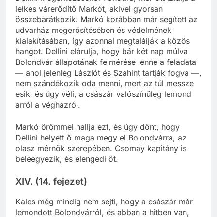
lelkes várerődítő Markót, akivel gyorsan
összebarátkozik. Markó korábban már segített az
udvarház megerősítésében és védelmének
kialakításában, így azonnal megtalálják a közös
hangot. Dellini elárulja, hogy bár két nap múlva
Bolondvár állapotának felmérése lenne a feladata
— ahol jelenleg Lászlót és Szahint tartják fogva —,
nem szándékozik oda menni, mert az túl messze
esik, és úgy véli, a császár valószínűleg lemond
arról a végházról.
Markó örömmel hallja ezt, és úgy dönt, hogy
Dellini helyett ő maga megy el Bolondvárra, az
olasz mérnök szerepében. Csomay kapitány is
beleegyezik, és elengedi őt.
XIV. (14. fejezet)
Kales még mindig nem sejti, hogy a császár már
lemondott Bolondvárról, és abban a hitben van,