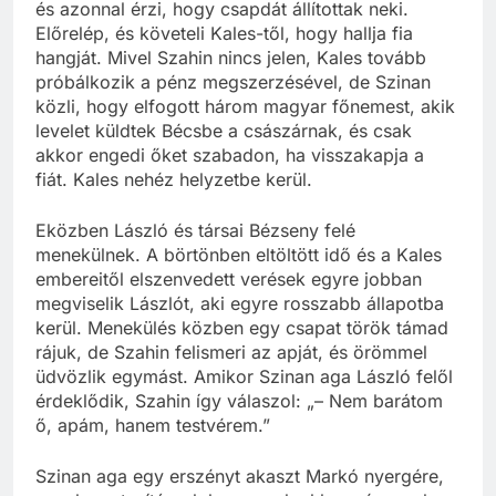
és azonnal érzi, hogy csapdát állítottak neki.
Előrelép, és követeli Kales-től, hogy hallja fia
hangját. Mivel Szahin nincs jelen, Kales tovább
próbálkozik a pénz megszerzésével, de Szinan
közli, hogy elfogott három magyar főnemest, akik
levelet küldtek Bécsbe a császárnak, és csak
akkor engedi őket szabadon, ha visszakapja a
fiát. Kales nehéz helyzetbe kerül.
Eközben László és társai Bézseny felé
menekülnek. A börtönben eltöltött idő és a Kales
embereitől elszenvedett verések egyre jobban
megviselik Lászlót, aki egyre rosszabb állapotba
kerül. Menekülés közben egy csapat török támad
rájuk, de Szahin felismeri az apját, és örömmel
üdvözlik egymást. Amikor Szinan aga László felől
érdeklődik, Szahin így válaszol: „– Nem barátom
ő, apám, hanem testvérem.”
Szinan aga egy erszényt akaszt Markó nyergére,