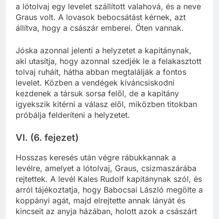
a lótolvaj egy levelet szállított valahová, és a neve
Graus volt. A lovasok bebocsátást kérnek, azt
állítva, hogy a császár emberei. Öten vannak.
Jóska azonnal jelenti a helyzetet a kapitánynak,
aki utasítja, hogy azonnal szedjék le a felakasztott
tolvaj ruháit, hátha abban megtalálják a fontos
levelet. Közben a vendégek kíváncsiskodni
kezdenek a társuk sorsa felől, de a kapitány
igyekszik kitérni a válasz elől, miközben titokban
próbálja felderíteni a helyzetet.
VI. (6. fejezet)
Hosszas keresés után végre rábukkannak a
levélre, amelyet a lótolvaj, Graus, csizmaszárába
rejtettek. A levél Kales Rudolf kapitánynak szól, és
arról tájékoztatja, hogy Babocsai László megölte a
koppányi agát, majd elrejtette annak lányát és
kincseit az anyja házában, holott azok a császárt