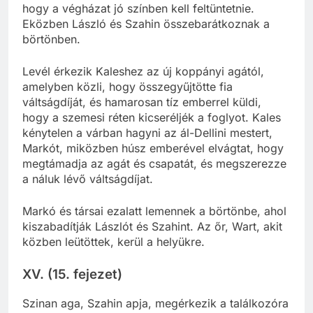
hogy a végházat jó színben kell feltüntetnie.
Eközben László és Szahin összebarátkoznak a
börtönben.
Levél érkezik Kaleshez az új koppányi agától,
amelyben közli, hogy összegyűjtötte fia
váltságdíját, és hamarosan tíz emberrel küldi,
hogy a szemesi réten kicseréljék a foglyot. Kales
kénytelen a várban hagyni az ál-Dellini mestert,
Markót, miközben húsz emberével elvágtat, hogy
megtámadja az agát és csapatát, és megszerezze
a náluk lévő váltságdíjat.
Markó és társai ezalatt lemennek a börtönbe, ahol
kiszabadítják Lászlót és Szahint. Az őr, Wart, akit
közben leütöttek, kerül a helyükre.
XV. (15. fejezet)
Szinan aga, Szahin apja, megérkezik a találkozóra