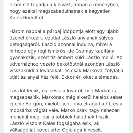
örömmel fogadja a kihívást, abban a reményben,
hogy ezáltal megszabadulhatnak a kegyetlen
Kales Rudolftól.
Három nappal a párbaj időpontja előtt egy újabb
üzenet érkezik, ezúttal László anyjának súlyos
betegségéről. László azonnal indulna, mivel a
hírhozó egy régi ismerős, de Csomay kapitány
gyanakszik, ezért tíz embert küld László mellé. Az
udvarházhoz vezető bekötőútnál azonban László
visszaküldi a lovasokat, és csak Markóval folytatja
útját az anyai ház felé. Ekkor éri őket a támadás.
Lászlót leütik, és leesik a lováról, míg Markót is
megsebesítik. Markónak még sikerül halálos sebet
ejtenie Borgón, mielőtt ijedt lova elragadja őt, és a
mocsárba vágtat vele. Markó csak nagy nehezen
menekül meg, bár a többiek halottnak hiszik.
László viszont Kales fogságába esik, aki
váltságdíjat követ érte: Oglu aga kincseit.