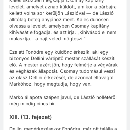
Kales eközben megkapja Csomay kapitány
levelét, amelyet aznap küldött, amikor a párbajra
kellett volna sor kerüljön Lászlóval — de László
állítólag beteg anyjához ment. Kales dühösen
olvassa a levelet, amelyben Csomay kapitány
kihívását elfogadja, és azt írja: „kihívásod el nem
mulasztja… a bajt veled mögteszi.”
Ezalatt Fonódra egy küldönc érkezik, aki egy
bizonyos Dellini várépítő mester szállását készíti
elő. A mester azért jön, hogy felmérje a végvárak
és végházak állapotát. Csomay tudomásul veszi
az olasz Dellini érkezését, de azonnal ellovagol
Markóhoz, hogy megtudja, hogy van.
Markó állapota szépen javul, de László hollétéről
még mindig nincs hír.
XIII. (13. fejezet)
Dellini megérkezésekor Fonódra, már ott találja a