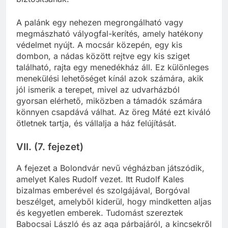
A palánk egy nehezen megrongálható vagy
megmászható vályogfal-kerítés, amely hatékony
védelmet nyújt. A mocsár közepén, egy kis
dombon, a nádas között rejtve egy kis sziget
található, rajta egy menedékház áll. Ez különleges
menekülési lehetőséget kínál azok számára, akik
jól ismerik a terepet, mivel az udvarházból
gyorsan elérhető, miközben a támadók számára
könnyen csapdává válhat. Az öreg Máté ezt kiváló
ötletnek tartja, és vállalja a ház felújítását.
VII. (7. fejezet)
A fejezet a Bolondvár nevű végházban játszódik,
amelyet Kales Rudolf vezet. Itt Rudolf Kales
bizalmas emberével és szolgájával, Borgóval
beszélget, amelyből kiderül, hogy mindketten aljas
és kegyetlen emberek. Tudomást szereztek
Babocsai László és az aga párbajáról, a kincsekről