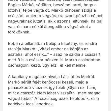
Bogics Márkó, sérülten, beszámol arról, hogy a
lótolvaj fejbe vágta őt. Markó dühösen szidja a
császárt, amiért a végvárakra szánt pénzt a német
nagyuraknak juttatja, akik azonnal eltűnnek, ha baj
van, és harc nélkül átengedik a végvárakat a
törököknek.
Ebben a pillanatban belép a kapitány, és rendre
utasítja Markót: „Vitézi ember ne köpjön az
asztalra, ahol eszik…” – azaz ne szidja a császárt,
mert ő is a császár pénzén él. Markó csalódottan
csomagolni kezd, úgy érzi, el kell mennie.
A kapitány magához hívatja Lászlót és Markót.
Markó sérült fejét kenőccsel kezeli, majd a
panaszkodó vitéznek így felel: „Olyan ez, fiam,
mint a császár. Nem lehet visszaütni, mert magad
vágod fejbe.” A feszültség ezzel feloldódik, és a
kedélyek lecsillapodnak.