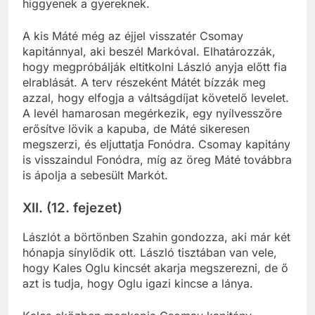
higgyenek a gyereknek.
A kis Máté még az éjjel visszatér Csomay
kapitánnyal, aki beszél Markóval. Elhatározzák,
hogy megpróbálják eltitkolni László anyja előtt fia
elrablását. A terv részeként Mátét bízzák meg
azzal, hogy elfogja a váltságdíjat követelő levelet.
A levél hamarosan megérkezik, egy nyílvesszőre
erősítve lövik a kapuba, de Máté sikeresen
megszerzi, és eljuttatja Fonódra. Csomay kapitány
is visszaindul Fonódra, míg az öreg Máté továbbra
is ápolja a sebesült Markót.
XII. (12. fejezet)
Lászlót a börtönben Szahin gondozza, aki már két
hónapja sínylődik ott. László tisztában van vele,
hogy Kales Oglu kincsét akarja megszerezni, de ő
azt is tudja, hogy Oglu igazi kincse a lánya.