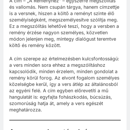
A cím – „A Reményhez” – egyszerre megszólítás
és vallomás. Nem csupán tárgya, hanem címzettje
is a versnek, hiszen a költő a reményt szinte élő
személyiségként, megszemélyesítve szólítja meg.
Ez a megszólítás lehetővé teszi, hogy a versben a
remény érzése nagyon személyes, közvetlen
módon jelenjen meg, mintegy dialógust teremtve
költő és remény között.
A cím szerepe az értelmezésben kulcsfontosságú:
a vers minden sora ehhez a megszólításhoz
kapcsolódik, minden érzelem, minden gondolat a
remény körül forog. Az elvont fogalom személyes
közelségbe kerül, így a vers átlép az általánosból
az egyéni felé. A cím egyben előrevetíti a mű
hangulatát is: egyfajta fohászkodás, búcsúzás,
szomorúság hatja át, amely a vers egészét
meghatározza.