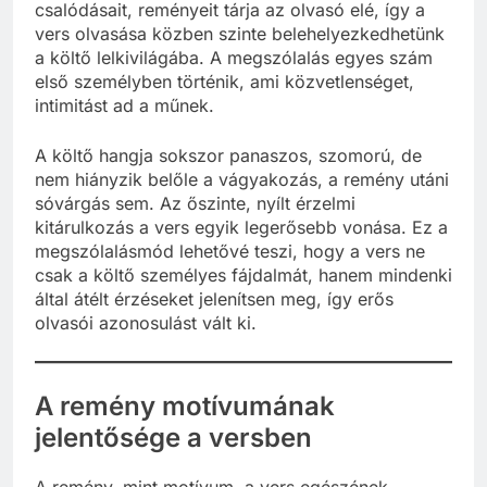
csalódásait, reményeit tárja az olvasó elé, így a
vers olvasása közben szinte belehelyezkedhetünk
a költő lelkivilágába. A megszólalás egyes szám
első személyben történik, ami közvetlenséget,
intimitást ad a műnek.
A költő hangja sokszor panaszos, szomorú, de
nem hiányzik belőle a vágyakozás, a remény utáni
sóvárgás sem. Az őszinte, nyílt érzelmi
kitárulkozás a vers egyik legerősebb vonása. Ez a
megszólalásmód lehetővé teszi, hogy a vers ne
csak a költő személyes fájdalmát, hanem mindenki
által átélt érzéseket jelenítsen meg, így erős
olvasói azonosulást vált ki.
A remény motívumának
jelentősége a versben
A remény, mint motívum, a vers egészének