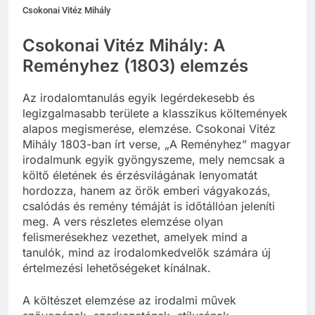
Csokonai Vitéz Mihály
Csokonai Vitéz Mihály: A
Reményhez (1803) elemzés
Az irodalomtanulás egyik legérdekesebb és
legizgalmasabb területe a klasszikus költemények
alapos megismerése, elemzése. Csokonai Vitéz
Mihály 1803-ban írt verse, „A Reményhez” magyar
irodalmunk egyik gyöngyszeme, mely nemcsak a
költő életének és érzésvilágának lenyomatát
hordozza, hanem az örök emberi vágyakozás,
csalódás és remény témáját is időtállóan jeleníti
meg. A vers részletes elemzése olyan
felismerésekhez vezethet, amelyek mind a
tanulók, mind az irodalomkedvelők számára új
értelmezési lehetőségeket kínálnak.
A költészet elemzése az irodalmi művek