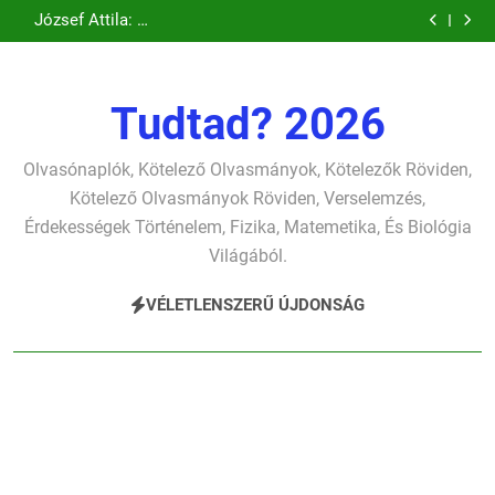
Csokonai Vitéz
József Attila: A
Ugrás
verselemzés
verselemzés
szonettje
búcsúzó szavai
Mihály: A
gyerekszemű élet-
József Attila: A
verselemzés
verselemzés
Dugonics oszlopa
tavon
a
gondolkodó
verselemzés
verselemzés
szonettje
tartalomra
verselemzés
Tudtad? 2026
Olvasónaplók, Kötelező Olvasmányok, Kötelezők Röviden,
Kötelező Olvasmányok Röviden, Verselemzés,
Érdekességek Történelem, Fizika, Matemetika, És Biológia
Világából.
VÉLETLENSZERŰ ÚJDONSÁG