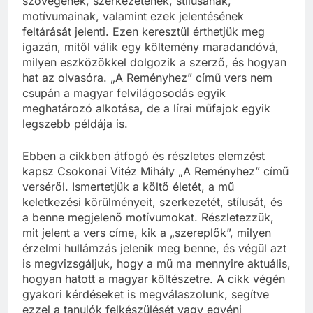
szövegének, szerkezetének, stílusának,
motívumainak, valamint ezek jelentésének
feltárását jelenti. Ezen keresztül érthetjük meg
igazán, mitől válik egy költemény maradandóvá,
milyen eszközökkel dolgozik a szerző, és hogyan
hat az olvasóra. „A Reményhez” című vers nem
csupán a magyar felvilágosodás egyik
meghatározó alkotása, de a lírai műfajok egyik
legszebb példája is.
Ebben a cikkben átfogó és részletes elemzést
kapsz Csokonai Vitéz Mihály „A Reményhez” című
verséről. Ismertetjük a költő életét, a mű
keletkezési körülményeit, szerkezetét, stílusát, és
a benne megjelenő motívumokat. Részletezzük,
mit jelent a vers címe, kik a „szereplők”, milyen
érzelmi hullámzás jelenik meg benne, és végül azt
is megvizsgáljuk, hogy a mű ma mennyire aktuális,
hogyan hatott a magyar költészetre. A cikk végén
gyakori kérdéseket is megválaszolunk, segítve
ezzel a tanulók felkészülését vagy egyéni