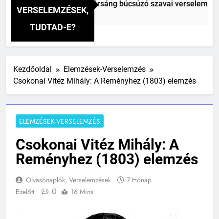
 Vitéz Mihály: A fársáng búcsúzó szavai verselemzés
VERSELEMZÉSEK,
tt
TUDTAD-E?
Kezdőoldal
Elemzések-Verselemzés
Csokonai Vitéz Mihály: A Reményhez (1803) elemzés
ELEMZÉSEK-VERSELEMZÉS
Csokonai Vitéz Mihály: A
Reményhez (1803) elemzés
Olvasónaplók, Verselemzések
7 Hónap
0
Ezelőtt
16 Mins