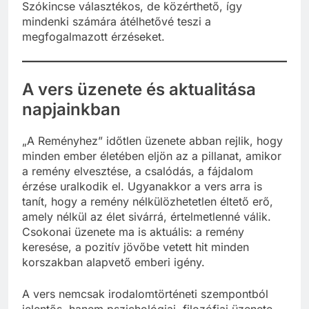
Szókincse választékos, de közérthető, így
mindenki számára átélhetővé teszi a
megfogalmazott érzéseket.
A vers üzenete és aktualitása
napjainkban
„A Reményhez” időtlen üzenete abban rejlik, hogy
minden ember életében eljön az a pillanat, amikor
a remény elvesztése, a csalódás, a fájdalom
érzése uralkodik el. Ugyanakkor a vers arra is
tanít, hogy a remény nélkülözhetetlen éltető erő,
amely nélkül az élet sivárrá, értelmetlenné válik.
Csokonai üzenete ma is aktuális: a remény
keresése, a pozitív jövőbe vetett hit minden
korszakban alapvető emberi igény.
A vers nemcsak irodalomtörténeti szempontból
jelentős, hanem pszichológiai, filozófiai üzenete,