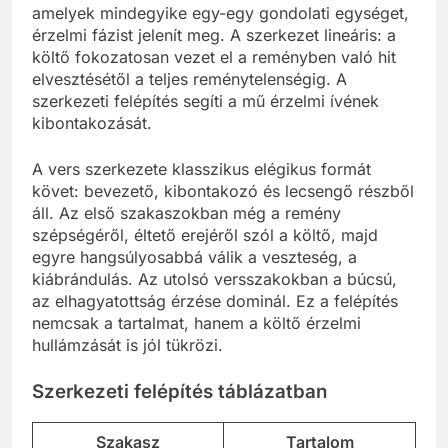
amelyek mindegyike egy-egy gondolati egységet,
érzelmi fázist jelenít meg. A szerkezet lineáris: a
költő fokozatosan vezet el a reményben való hit
elvesztésétől a teljes reménytelenségig. A
szerkezeti felépítés segíti a mű érzelmi ívének
kibontakozását.
A vers szerkezete klasszikus elégikus formát
követ: bevezető, kibontakozó és lecsengő részből
áll. Az első szakaszokban még a remény
szépségéről, éltető erejéről szól a költő, majd
egyre hangsúlyosabbá válik a veszteség, a
kiábrándulás. Az utolsó versszakokban a búcsú,
az elhagyatottság érzése dominál. Ez a felépítés
nemcsak a tartalmat, hanem a költő érzelmi
hullámzását is jól tükrözi.
Szerkezeti felépítés táblázatban
Szakasz
Tartalom