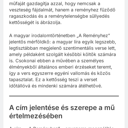
műfaját gazdagítja azzal, hogy nemcsak a
veszteség fájdalmát, hanem a reményhez fűződő
ragaszkodás és a reménytelenségbe süllyedés
kettősségét is ábrázolja.
A magyar irodalomtörténetben „A Reményhez”
jelentős mérföldkő: a magyar líra egyik legszebb,
legtisztábban megjelenő szentimentális verse lett,
amely példaként szolgált későbbi költők számára
is. Csokonai ebben a művében a személyes
élményekből általános emberi érzéseket teremt,
így a vers egyszerre egyéni vallomás és közös
tapasztalat. Ez a kettősség teszi a verset
időtállóvá és mindenki számára átélhetővé.
A cím jelentése és szerepe a mű
értelmezésében