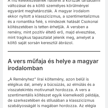
A mű keletkezésének hátterét a korszak társadalmi
változásai és a költő személyes körülményei
egyaránt meghatározták. A magyar irodalom
ekkor nyitott a klasszicizmus, a szentimentalizmus
és a romantika felé, s mindezek hatását Csokonai
költészetében is tetten érhetjük. A versben a
remény, mint pozitív éltető erő, majd elvesztése,
mint tragikus tapasztalat jelenik meg, amelyet a
költő saját sorsán keresztül ábrázol.
A vers műfaja és helye a magyar
irodalomban
„A Reményhez” lírai költemény, azon belül is
elégikus dal, amely a búcsúzás, az elmúlás és a
visszatekintés motívumait hordozza. A vers a
szentimentális költészet egyik kiemelkedő példája,
de szerkezetében és stílusában a klasszicizmus
szabályosságát is magában hordozza. Az elégia