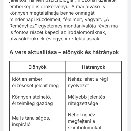
emberképe is örökérvényű. A mai olvasó is
könnyen megtalálhatja benne önmagát,
mindennapi küzdelmeit, félelmeit, vágyait. „A
Reményhez” egyetemes mondanivalója révén ma
is fontos részét képezi az irodalomóráknak,
olvasóköröknek és egyéni reflektálásnak.
A vers aktualitása – előnyök és hátrányok
Előnyök
Hátrányok
Időtlen emberi
Nehéz lehet a régi
érzéseket jelenít meg
nyelvezet
Könnyen átélhető,
Mélyebb jelentés
érzelmileg gazdag
rétegzettsége
Néhol nehéz
Ma is tanulságos,
megfejteni a
inspiráló
szimbólumokat