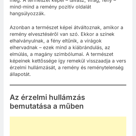
meg. A természet képei – tavasz, virág, fény –
mind-mind a remény pozitív oldalát
hangsúlyozzák.
Azonban a természet képei átváltoznak, amikor a
remény elvesztéséről van szó. Ekkor a színek
elhalványulnak, a fény eltűnik, a virágok
elhervadnak – ezek mind a kiábrándulás, az
elmúlás, a magány szimbólumai. A természet
képeinek kettőssége így remekül visszaadja a vers
érzelmi hullámzását, a remény és reménytelenség
állapotát.
Az érzelmi hullámzás
bemutatása a műben