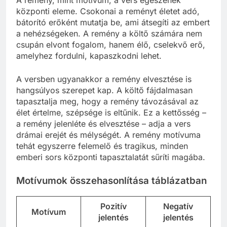
központi eleme. Csokonai a reményt életet adó,
bátorító erőként mutatja be, ami átsegíti az embert
a nehézségeken. A remény a költő számára nem
csupán elvont fogalom, hanem élő, cselekvő erő,
amelyhez fordulni, kapaszkodni lehet.
A versben ugyanakkor a remény elvesztése is
hangsúlyos szerepet kap. A költő fájdalmasan
tapasztalja meg, hogy a remény távozásával az
élet értelme, szépsége is eltűnik. Ez a kettősség –
a remény jelenléte és elvesztése – adja a vers
drámai erejét és mélységét. A remény motívuma
tehát egyszerre felemelő és tragikus, minden
emberi sors központi tapasztalatát sűríti magába.
Motívumok összehasonlítása táblázatban
Pozitív
Negatív
Motívum
jelentés
jelentés