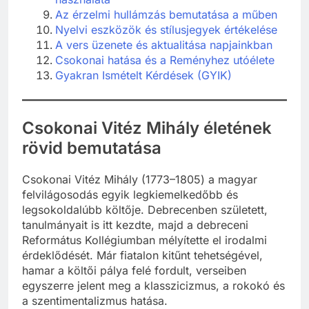
Az érzelmi hullámzás bemutatása a műben
Nyelvi eszközök és stílusjegyek értékelése
A vers üzenete és aktualitása napjainkban
Csokonai hatása és a Reményhez utóélete
Gyakran Ismételt Kérdések (GYIK)
Csokonai Vitéz Mihály életének
rövid bemutatása
Csokonai Vitéz Mihály (1773–1805) a magyar
felvilágosodás egyik legkiemelkedőbb és
legsokoldalúbb költője. Debrecenben született,
tanulmányait is itt kezdte, majd a debreceni
Református Kollégiumban mélyítette el irodalmi
érdeklődését. Már fiatalon kitűnt tehetségével,
hamar a költői pálya felé fordult, verseiben
egyszerre jelent meg a klasszicizmus, a rokokó és
a szentimentalizmus hatása.