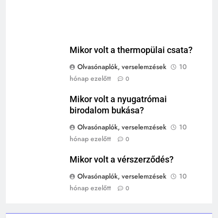
Ki volt Zeusz?
KIK VOLTAK?
TÖRTÉNELEM ÉRDEKESSÉGEK
Mikor volt a thermopülai csata?
408
2
Gárdonyi Géza: Az egri csillagok
Olvasónaplók, verselemzések
10
Mikor volt a thermopülai csata?
olvasónapló
hónap ezelőtt
0
MIKOR VOLT?
5-8. OSZTÁLY
6. OSZTÁLY OLVASÓNAPLÓ
TÖRTÉNELEM ÉRDEKESSÉGEK
Mikor volt a nyugatrómai
birodalom bukása?
409
Móricz Zsigmond: Úri muri
3
Olvasónaplók, verselemzések
10
Mikor volt a nyugatrómai
olvasónapló
hónap ezelőtt
0
birodalom bukása?
12. OSZTÁLY OLVASÓNAPLÓ
MIKOR VOLT?
9-12. OSZTÁLY OLVASÓNAPLÓ
Mikor volt a vérszerződés?
TÖRTÉNELEM ÉRDEKESSÉGEK
Olvasónaplók, verselemzések
10
410
hónap ezelőtt
0
4
Fekete István: Vuk olvasónapló
1-4. OSZTÁLY OLVASÓNAPLÓ
Mikor volt a vérszerződés?
3-4. OSZTÁLY OLVASÓNAPLÓ