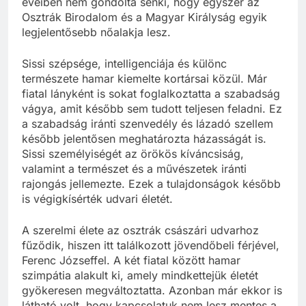
éveiben nem gondolta senki, hogy egyszer az
Osztrák Birodalom és a Magyar Királyság egyik
legjelentősebb nőalakja lesz.
Sissi szépsége, intelligenciája és különc
természete hamar kiemelte kortársai közül. Már
fiatal lányként is sokat foglalkoztatta a szabadság
vágya, amit később sem tudott teljesen feladni. Ez
a szabadság iránti szenvedély és lázadó szellem
később jelentősen meghatározta házasságát is.
Sissi személyiségét az örökös kíváncsiság,
valamint a természet és a művészetek iránti
rajongás jellemezte. Ezek a tulajdonságok később
is végigkísérték udvari életét.
A szerelmi élete az osztrák császári udvarhoz
fűződik, hiszen itt találkozott jövendőbeli férjével,
Ferenc Józseffel. A két fiatal között hamar
szimpátia alakult ki, amely mindkettejük életét
gyökeresen megváltoztatta. Azonban már ekkor is
látható volt, hogy kapcsolatuk nem lesz mentes a