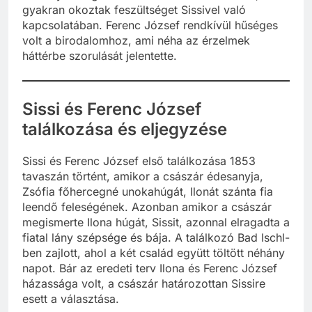
gyakran okoztak feszültséget Sissivel való
kapcsolatában. Ferenc József rendkívül hűséges
volt a birodalomhoz, ami néha az érzelmek
háttérbe szorulását jelentette.
Sissi és Ferenc József
találkozása és eljegyzése
Sissi és Ferenc József első találkozása 1853
tavaszán történt, amikor a császár édesanyja,
Zsófia főhercegné unokahúgát, Ilonát szánta fia
leendő feleségének. Azonban amikor a császár
megismerte Ilona húgát, Sissit, azonnal elragadta a
fiatal lány szépsége és bája. A találkozó Bad Ischl-
ben zajlott, ahol a két család együtt töltött néhány
napot. Bár az eredeti terv Ilona és Ferenc József
házassága volt, a császár határozottan Sissire
esett a választása.