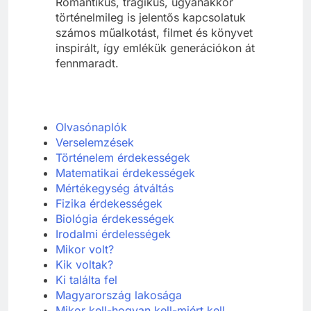
Romantikus, tragikus, ugyanakkor
történelmileg is jelentős kapcsolatuk
számos műalkotást, filmet és könyvet
inspirált, így emlékük generációkon át
fennmaradt.
Olvasónaplók
Verselemzések
Történelem érdekességek
Matematikai érdekességek
Mértékegység átváltás
Fizika érdekességek
Biológia érdekességek
Irodalmi érdelességek
Mikor volt?
Kik voltak?
Ki találta fel
Ma
gyarország lakosága
Mikor kell-hogyan kell-miért kell