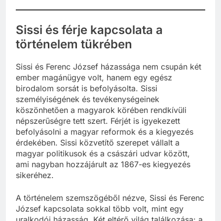
Sissi és férje kapcsolata a
történelem tükrében
Sissi és Ferenc József házassága nem csupán két
ember magánügye volt, hanem egy egész
birodalom sorsát is befolyásolta. Sissi
személyiségének és tevékenységeinek
köszönhetően a magyarok körében rendkívüli
népszerűségre tett szert. Férjét is igyekezett
befolyásolni a magyar reformok és a kiegyezés
érdekében. Sissi közvetítő szerepet vállalt a
magyar politikusok és a császári udvar között,
ami nagyban hozzájárult az 1867-es kiegyezés
sikeréhez.
A történelem szemszögéből nézve, Sissi és Ferenc
József kapcsolata sokkal több volt, mint egy
uralkodói házasság. Két eltérő világ találkozása: a