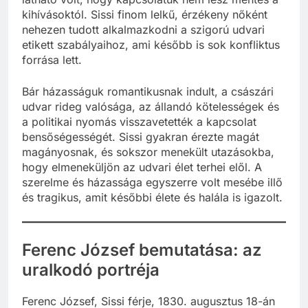
kihívásoktól. Sissi finom lelkű, érzékeny nőként
nehezen tudott alkalmazkodni a szigorú udvari
etikett szabályaihoz, ami később is sok konfliktus
forrása lett.
Bár házasságuk romantikusnak indult, a császári
udvar rideg valósága, az állandó kötelességek és
a politikai nyomás visszavetették a kapcsolat
bensőségességét. Sissi gyakran érezte magát
magányosnak, és sokszor menekült utazásokba,
hogy elmeneküljön az udvari élet terhei elől. A
szerelme és házassága egyszerre volt mesébe illő
és tragikus, amit későbbi élete és halála is igazolt.
Ferenc József bemutatása: az
uralkodó portréja
Ferenc József, Sissi férje, 1830. augusztus 18-án