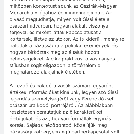
miközben kontextust adunk az Osztrák–Magyar
Monarchia világához és mindennapjaihoz. Az
olvasó megtudhatja, milyen volt Sissi élete a
császári udvarban, hogyan alakult viszonya
férjével, és miként látták kapcsolatukat a
kortársak, illetve az utókor. Az is kiderül, mennyire
hatottak a házasságra a politikai események, és
hogyan birkóztak meg az általuk hozott
nehézségekkel. A cikk praktikus, olvasmányos
stílusban segít eligazodni a történelem e
meghatározó alakjainak életében.
A kezdő és haladó olvasók számára egyaránt
értékes információkat kínálunk, legyen szó Sissi
legendás személyiségéről vagy Ferenc József
császár uralkodói portréjáról. Az alábbiakban
részletesen bemutatjuk az ő karakterüket,
életútjukat, és azt, hogyan formálták egymás
sorsát. Sajátos nézőpontból közelítjük meg
házasságukat: egyenrangú partnerkapcsolat volt-