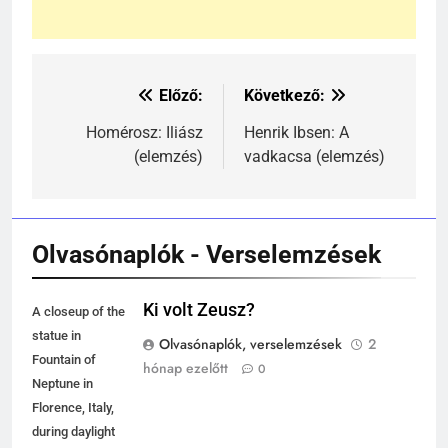
242
Kik voltak a három királyok?
Előző:
Következő:
Bejegyzés
KIK VOLTAK?
TÖRTÉNELEM ÉRDEKESSÉGEK
navigáció
Homérosz: Iliász
Henrik Ibsen: A
(elemzés)
vadkacsa (elemzés)
243
A középkor titkai: Mi rejtőzött a
várak falai mögött?
MIKOR VOLT?
Olvasónaplók - Verselemzések
TÖRTÉNELEM ÉRDEKESSÉGEK
244
Ki volt Zeusz?
A closeup of the
Mikor volt a római birodalom
statue in
Olvasónaplók, verselemzések
2
bukása, és mi történt utána?
Fountain of
hónap ezelőtt
0
MIKOR VOLT?
Neptune in
TÖRTÉNELEM ÉRDEKESSÉGEK
Florence, Italy,
during daylight
1