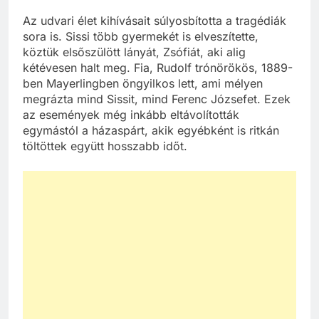
Az udvari élet kihívásait súlyosbította a tragédiák
sora is. Sissi több gyermekét is elveszítette,
köztük elsőszülött lányát, Zsófiát, aki alig
kétévesen halt meg. Fia, Rudolf trónörökös, 1889-
ben Mayerlingben öngyilkos lett, ami mélyen
megrázta mind Sissit, mind Ferenc Józsefet. Ezek
az események még inkább eltávolították
egymástól a házaspárt, akik egyébként is ritkán
töltöttek együtt hosszabb időt.