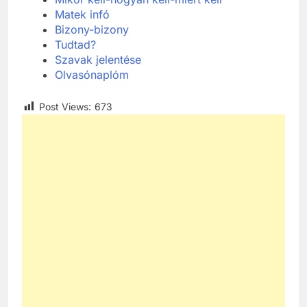
Matek
infó
Bizony-bizony
Tudtad?
Szavak jelentése
Olvasónaplóm
Post Views:
673
241
Ki találta fel a gőzgépet?
KI TALÁLTA FEL
TÖRTÉNELEM ÉRDEKESSÉGEK