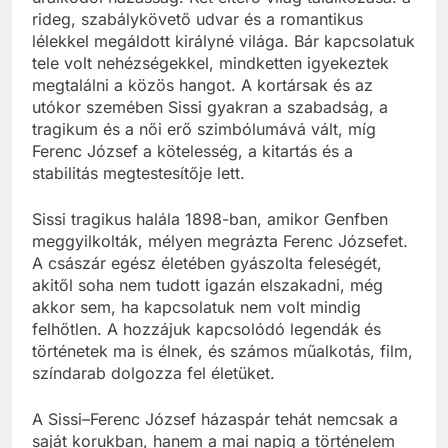
rideg, szabálykövető udvar és a romantikus
lélekkel megáldott királyné világa. Bár kapcsolatuk
tele volt nehézségekkel, mindketten igyekeztek
megtalálni a közös hangot. A kortársak és az
utókor szemében Sissi gyakran a szabadság, a
tragikum és a női erő szimbólumává vált, míg
Ferenc József a kötelesség, a kitartás és a
stabilitás megtestesítője lett.
Sissi tragikus halála 1898-ban, amikor Genfben
meggyilkolták, mélyen megrázta Ferenc Józsefet.
A császár egész életében gyászolta feleségét,
akitől soha nem tudott igazán elszakadni, még
akkor sem, ha kapcsolatuk nem volt mindig
felhőtlen. A hozzájuk kapcsolódó legendák és
történetek ma is élnek, és számos műalkotás, film,
színdarab dolgozza fel életüket.
A Sissi–Ferenc József házaspár tehát nemcsak a
saját korukban, hanem a mai napig a történelem