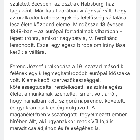
született Bécsben, az osztrák Habsburg-ház
tagjaként. Már fiatal korában világossá vált, hogy
az uralkodói kötelességek és felelősség vállalása
lesz élete központi eleme. Mindössze 18 évesen,
1848-ban – az európai forradalmak viharában –
lépett trónra, amikor nagybátyja, V. Ferdinánd
lemondott. Ezzel egy egész birodalom irányítása
került a vállára.
Ferenc József uralkodása a 19. század második
felének egyik legmeghatározóbb európai időszaka
volt. Kiemelkedő szervezőkészséggel,
kötelességtudattal rendelkezett, és szinte egész
életét a munkának szentelte. Ismert volt arról,
hogy hajnalban kelt, szigorú napirendet követett,
és gyakran csak estéig dolgozott. A
magánéletében visszafogott, fegyelmezett ember
hírében állt, aki ugyanakkor rendkívül lojális
maradt családjához és feleségéhez is.