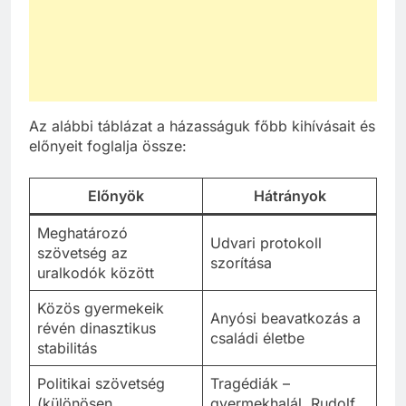
Az alábbi táblázat a házasságuk főbb kihívásait és
előnyeit foglalja össze:
Előnyök
Hátrányok
Meghatározó
Udvari protokoll
szövetség az
szorítása
uralkodók között
Közös gyermekeik
Anyósi beavatkozás a
révén dinasztikus
családi életbe
stabilitás
Politikai szövetség
Tragédiák –
(különösen
gyermekhalál, Rudolf