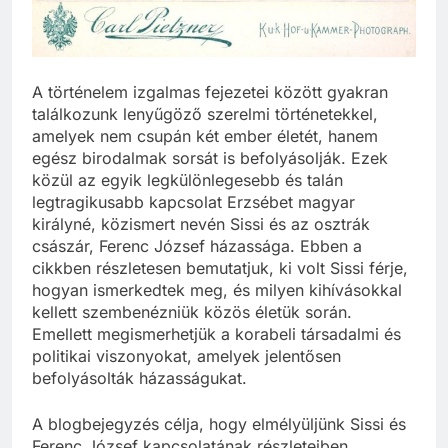
A történelem izgalmas fejezetei között gyakran
találkozunk lenyűgöző szerelmi történetekkel,
amelyek nem csupán két ember életét, hanem
egész birodalmak sorsát is befolyásolják. Ezek
közül az egyik legkülönlegesebb és talán
legtragikusabb kapcsolat Erzsébet magyar
királyné, közismert nevén Sissi és az osztrák
császár, Ferenc József házassága. Ebben a
cikkben részletesen bemutatjuk, ki volt Sissi férje,
hogyan ismerkedtek meg, és milyen kihívásokkal
kellett szembenézniük közös életük során.
Emellett megismerhetjük a korabeli társadalmi és
politikai viszonyokat, amelyek jelentősen
befolyásolták házasságukat.
A blogbejegyzés célja, hogy elmélyüljünk Sissi és
Ferenc József kapcsolatának részleteiben,