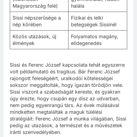
Magyarország felé)
halála
Sissi népszerűsége a
Fizikai és lelki
nép körében
betegségek Sissinél
Közös utazások, új
Folyamatos magány,
élmények
elidegenedés
Sissi és Ferenc József kapcsolata tehát egyszerre
volt példamutató és tragikus. Bár Ferenc József
rajongott feleségéért, uralkodói kötelességei
sokszor meggátolták, hogy igazán törődjön vele.
Sissi viszont a szabadságát kereste, és gyakran
úgy érezte, hogy csupán egy dísz az udvarban,
nem pedig egyenrangú társ. Az évek múlásával
mindketten megtalálták a maguk túlélési
stratégiáit: Ferenc József a munka világában, Sissi
pedig az utazások, a természet és a művészetek
iránti szenvedélyében.