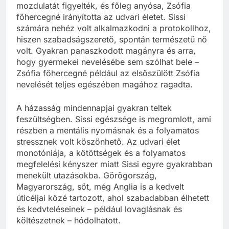
mozdulatát figyelték, és főleg anyósa, Zsófia
főhercegné irányította az udvari életet. Sissi
számára nehéz volt alkalmazkodni a protokollhoz,
hiszen szabadságszerető, spontán természetű nő
volt. Gyakran panaszkodott magányra és arra,
hogy gyermekei nevelésébe sem szólhat bele –
Zsófia főhercegné például az elsőszülött Zsófia
nevelését teljes egészében magához ragadta.
A házasság mindennapjai gyakran teltek
feszültségben. Sissi egészsége is megromlott, ami
részben a mentális nyomásnak és a folyamatos
stressznek volt köszönhető. Az udvari élet
monotóniája, a kötöttségek és a folyamatos
megfelelési kényszer miatt Sissi egyre gyakrabban
menekült utazásokba. Görögország,
Magyarország, sőt, még Anglia is a kedvelt
úticéljai közé tartozott, ahol szabadabban élhetett
és kedvteléseinek – például lovaglásnak és
költészetnek – hódolhatott.