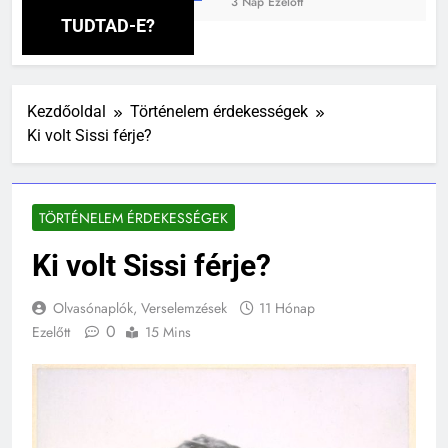
3 Nap Ezelőtt
TUDTAD-E?
Kezdőoldal
Történelem érdekességek
Ki volt Sissi férje?
TÖRTÉNELEM ÉRDEKESSÉGEK
Ki volt Sissi férje?
Olvasónaplók, Verselemzések
11 Hónap
0
Ezelőtt
15 Mins