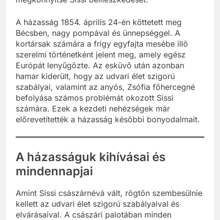
A házasság 1854. április 24-én köttetett meg
Bécsben, nagy pompával és ünnepséggel. A
kortársak számára a frigy egyfajta mesébe illő
szerelmi történetként jelent meg, amely egész
Európát lenyűgözte. Az esküvő után azonban
hamar kiderült, hogy az udvari élet szigorú
szabályai, valamint az anyós, Zsófia főhercegné
befolyása számos problémát okozott Sissi
számára. Ezek a kezdeti nehézségek már
előrevetítették a házasság későbbi bonyodalmait.
A házasságuk kihívásai és
mindennapjai
Amint Sissi császárnévá vált, rögtön szembesülnie
kellett az udvari élet szigorú szabályaival és
elvárásaival. A császári palotában minden