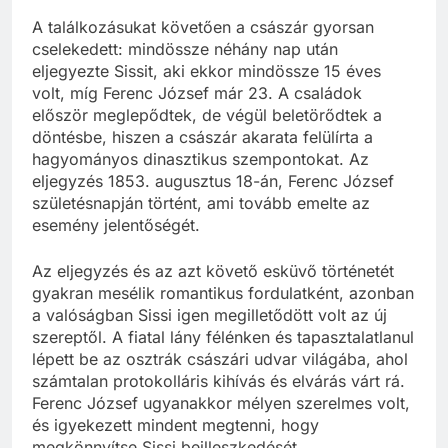
A találkozásukat követően a császár gyorsan
cselekedett: mindössze néhány nap után
eljegyezte Sissit, aki ekkor mindössze 15 éves
volt, míg Ferenc József már 23. A családok
először meglepődtek, de végül beletörődtek a
döntésbe, hiszen a császár akarata felülírta a
hagyományos dinasztikus szempontokat. Az
eljegyzés 1853. augusztus 18-án, Ferenc József
születésnapján történt, ami tovább emelte az
esemény jelentőségét.
Az eljegyzés és az azt követő esküvő történetét
gyakran mesélik romantikus fordulatként, azonban
a valóságban Sissi igen megilletődött volt az új
szereptől. A fiatal lány félénken és tapasztalatlanul
lépett be az osztrák császári udvar világába, ahol
számtalan protokolláris kihívás és elvárás várt rá.
Ferenc József ugyanakkor mélyen szerelmes volt,
és igyekezett mindent megtenni, hogy
megkönnyítse Sissi beilleszkedését.