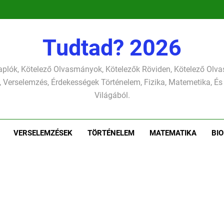
verselemzés
versel
szonettje
verselemzés
Tudtad? 2026
plók, Kötelező Olvasmányok, Kötelezők Röviden, Kötelező Ol
 Verselemzés, Érdekességek Történelem, Fizika, Matemetika, És
Világából.
VERSELEMZÉSEK
TÖRTÉNELEM
MATEMATIKA
BIO