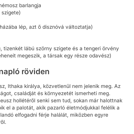
phémosz barlangja
 szigete)
 házába lép, azt ő disznóvá változtatja)
ű, tizenkét lábú szörny szigete és a tengeri örvény
eheneit megeszik, a társak egy része odavész)
napló röviden
, Ithaka királya, közvetlenül nem jelenik meg. Az
ságot, családját és környezetét ismerheti meg.
eusz hollétéről senki sem tud, sokan már halottnak
k el a palotát, akik pazarló életmódjukkal felélik a
landó elfogadni férje halálát, miközben egyre
ől.