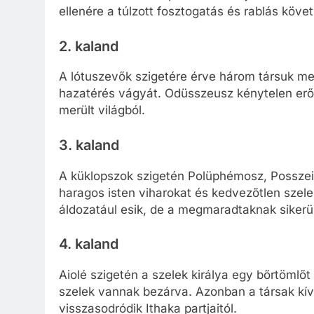
ellenére a túlzott fosztogatás és rablás köve
2. kaland
A lótuszevők szigetére érve három társuk megíz
hazatérés vágyát. Odüsszeusz kénytelen erős
merült világból.
3. kaland
A küklopszok szigetén Polüphémosz, Possze
haragos isten viharokat és kedvezőtlen szel
áldozatául esik, de a megmaradtaknak sikerü
4. kaland
Aiolé szigetén a szelek királya egy bőrtöml
szelek vannak bezárva. Azonban a társak kívá
visszasodródik Ithaka partjaitól.