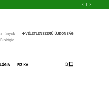
emzés
verselemzés
verselemzés
VÉLETLENSZERŰ ÚJDONSÁG
vasmányok
 Biológia
LÓGIA
FIZIKA
241
Ki találta fel a gőzgépet?
KI TALÁLTA FEL
TÖRTÉNELEM ÉRDEKESSÉGEK
242
Kik voltak a három
királyok?