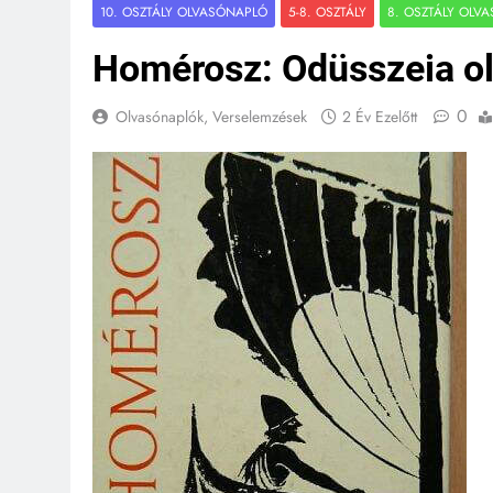
10. OSZTÁLY OLVASÓNAPLÓ
5-8. OSZTÁLY
8. OSZTÁLY OLV
Homérosz: Odüsszeia o
0
Olvasónaplók, Verselemzések
2 Év Ezelőtt