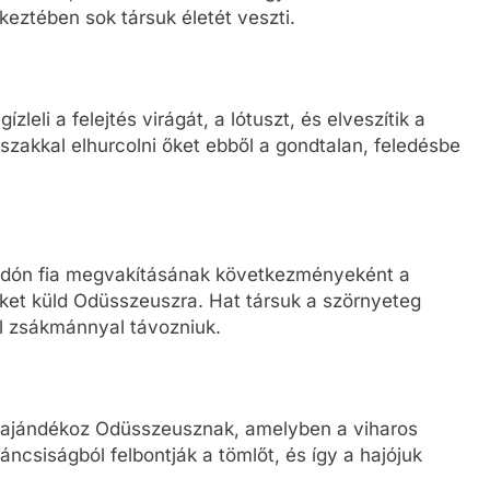
tkeztében sok társuk életét veszti.
leli a felejtés virágát, a lótuszt, és elveszítik a
zakkal elhurcolni őket ebből a gondtalan, feledésbe
idón fia megvakításának következményeként a
eket küld Odüsszeuszra. Hat társuk a szörnyeteg
l zsákmánnyal távozniuk.
őt ajándékoz Odüsszeusznak, amelyben a viharos
ncsiságból felbontják a tömlőt, és így a hajójuk