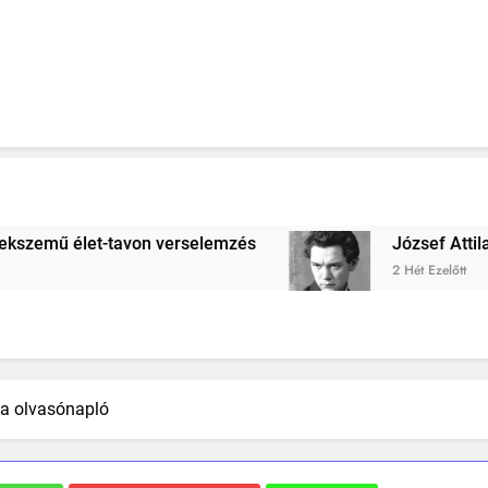
 verselemzés
József Attila: A gondolkodó szo
2 Hét Ezelőtt
a olvasónapló