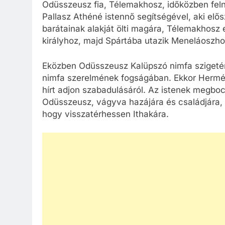
Odüsszeusz fia, Télemakhosz, időközben felnőt
Pallasz Athéné istennő segítségével, aki el
barátainak alakját ölti magára, Télemakhosz 
királyhoz, majd Spártába utazik Meneláoszh
Eközben Odüsszeusz Kalüpszó nimfa szigetén r
nimfa szerelmének fogságában. Ekkor Hermész
hírt adjon szabadulásáról. Az istenek megboc
Odüsszeusz, vágyva hazájára és családjára, m
hogy visszatérhessen Ithakára.