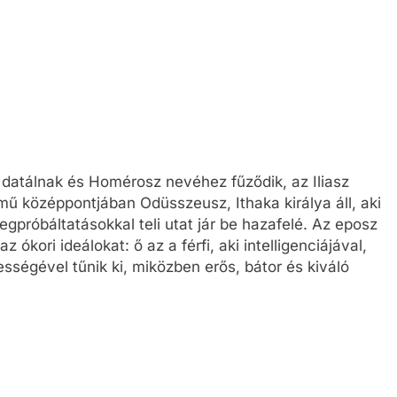
a datálnak és Homérosz nevéhez fűződik, az Iliasz
mű középpontjában Odüsszeusz, Ithaka királya áll, aki
gpróbáltatásokkal teli utat jár be hazafelé. Az eposz
kori ideálokat: ő az a férfi, aki intelligenciájával,
ségével tűnik ki, miközben erős, bátor és kiváló