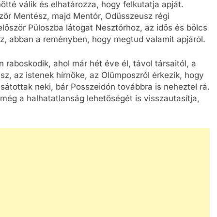
té válik és elhatározza, hogy felkutatja apját.
őször Mentész, majd Mentór, Odüsszeusz régi
először Püloszba látogat Nesztórhoz, az idős és bölcs
oz, abban a reményben, hogy megtud valamit apjáról.
aboskodik, ahol már hét éve él, távol társaitól, a
, az istenek hírnöke, az Olümposzról érkezik, hogy
sátottak neki, bár Posszeidón továbbra is neheztel rá.
ég a halhatatlanság lehetőségét is visszautasítja,