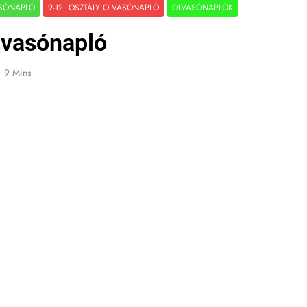
ASÓNAPLÓ
9-12. OSZTÁLY OLVASÓNAPLÓ
OLVASÓNAPLÓK
lvasónapló
9 Mins