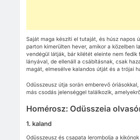
Saját maga készíti el tutaját, és húsz napos ú
parton kimerülten hever, amikor a közelben la
vendégül látják, bár kilétét eleinte nem fedik f
lányával, de ellenáll a csábításnak, csak haz
magát, elmesélve kalandos útját és a trójai 
Odüsszeusz útja során emberevő óriásokkal, 
más csodás jelenséggel találkozik, amelyekr
Homérosz: Odüsszeia olvasó
1. kaland
Odüsszeusz és csapata lerombolja a kikónok 