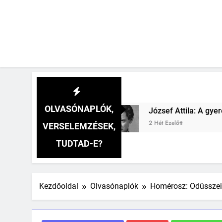
OLVASÓNAPLÓK,
mzés
József Attila: A gyerekszemű élet-tavon
2 Hét Ezelőtt
VERSELEMZÉSEK,
TUDTAD-E?
Kezdőoldal
Olvasónaplók
Homérosz: Odüsszei