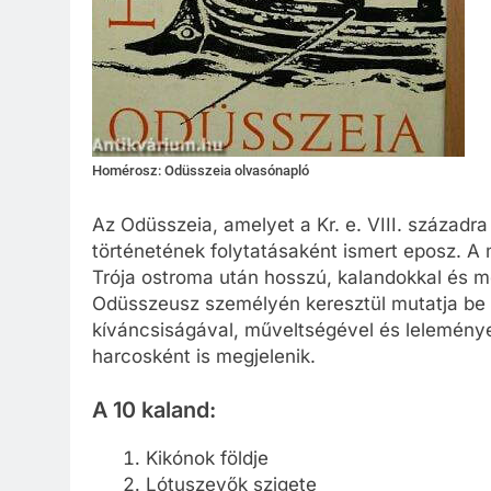
Homérosz: Odüsszeia olvasónapló
Az Odüsszeia, amelyet a Kr. e. VIII. századr
történetének folytatásaként ismert eposz. A 
Trója ostroma után hosszú, kalandokkal és me
Odüsszeusz személyén keresztül mutatja be az ó
kíváncsiságával, műveltségével és leleményes
harcosként is megjelenik.
A 10 kaland:
Kikónok földje
Lótuszevők szigete