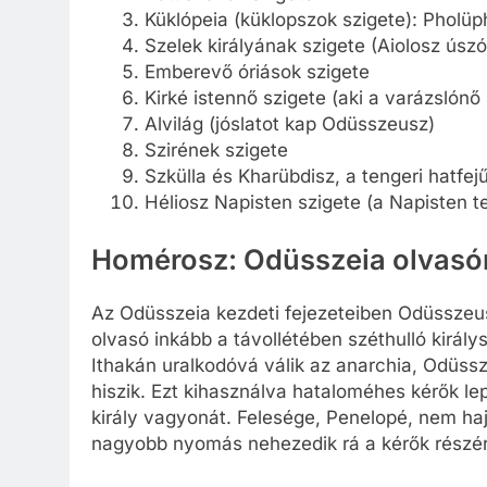
Küklópeia (küklopszok szigete): Pholü
Szelek királyának szigete (Aiolosz úszó
Emberevő óriások szigete
Kirké istennő szigete (aki a varázslónő
Alvilág (jóslatot kap Odüsszeusz)
Szirének szigete
Szkülla és Kharübdisz, a tengeri hatfej
Héliosz Napisten szigete (a Napisten t
Homérosz: Odüsszeia olvasó
Az Odüsszeia kezdeti fejezeteiben Odüsszeusz
olvasó inkább a távollétében széthulló király
Ithakán uralkodóvá válik az anarchia, Odüssz
hiszik. Ezt kihasználva hataloméhes kérők lepi
király vagyonát. Felesége, Penelopé, nem haj
nagyobb nyomás nehezedik rá a kérők részér