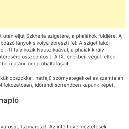
t után eljut Szkhéria szigetére, a phaiákok földjére. A
bdázó lányok sikolya ébreszti fel. A sziget lakói
el. Itt találkozik Nauszikaával, a phaiák király
atérésére összpontosít. A IX. énekben végül felfedi
háború utáni megpróbáltatásait.
küklopszokkal, hatfejű szörnyetegekkel és számtalan
ől fokozatosan, időrendi sorrendben kapunk képet.
napló
városát, Iszmaroszt. Az intő figyelmeztetések