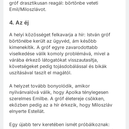
gróf drasztikusan reagál: börtönbe veteti
Emil/Miloszlávot.
4. Az éj
A helyi közösséget felkavarja a hír: István gróf
börtönébe került az ügyvéd, ám később
kimenekítik. A gróf egyre zavarodottabb
viselkedése válik komoly problémává, mivel a
várába érkező látogatókat visszautasítja,
követségeket pedig tojásdobálással és bikák
uszításával taszít el magától.
A helyzet tovább bonyolódik, amikor
nyilvánvalóvá válik, hogy Apolka ténylegesen
szerelmes Emilbe. A gróf életereje csökken,
eközben pedig az a hír érkezik, hogy Miloszláv
elnyerte Estellát.
Egy újabb terv keretében ismét próbálkoznak: