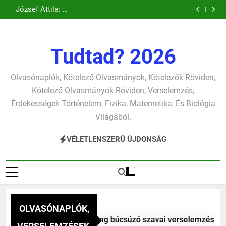
Csokonai Vitéz
József Attila: A
Ugrás
verselemzés
verselemzés
szonettje
búcsúzó szavai
Mihály: A
gyerekszemű élet-
József Attila: A
verselemzés
verselemzés
Dugonics oszlopa
tavon
a
gondolkodó
verselemzés
verselemzés
szonettje
tartalomra
verselemzés
Tudtad? 2026
Olvasónaplók, Kötelező Olvasmányok, Kötelezők Röviden,
Kötelező Olvasmányok Röviden, Verselemzés,
Érdekességek Történelem, Fizika, Matemetika, És Biológia
Világából.
VÉLETLENSZERŰ ÚJDONSÁG
OLVASÓNAPLÓK,
itéz Mihály: A fársáng búcsúzó szavai verselemzés