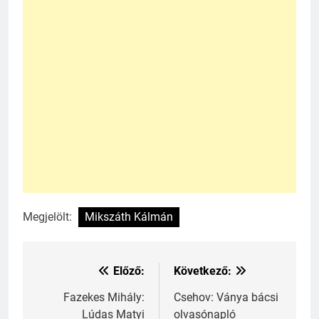
Megjelölt:
Mikszáth Kálmán
Előző:
Következő:
Bejegyzés
navigáció
Fazekes Mihály:
Csehov: Ványa bácsi
Lúdas Matyi
olvasónapló