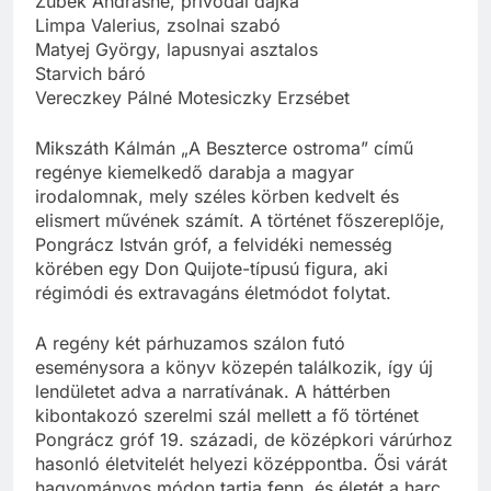
Zubek Andrásné, privodai dajka
Limpa Valerius, zsolnai szabó
Matyej György, lapusnyai asztalos
Starvich báró
Vereczkey Pálné Motesiczky Erzsébet
Mikszáth Kálmán „A Beszterce ostroma” című
regénye kiemelkedő darabja a magyar
irodalomnak, mely széles körben kedvelt és
elismert művének számít. A történet főszereplője,
Pongrácz István gróf, a felvidéki nemesség
körében egy Don Quijote-típusú figura, aki
régimódi és extravagáns életmódot folytat.
A regény két párhuzamos szálon futó
eseménysora a könyv közepén találkozik, így új
lendületet adva a narratívának. A háttérben
kibontakozó szerelmi szál mellett a fő történet
Pongrácz gróf 19. századi, de középkori várúrhoz
hasonló életvitelét helyezi középpontba. Ősi várát
hagyományos módon tartja fenn, és életét a harc