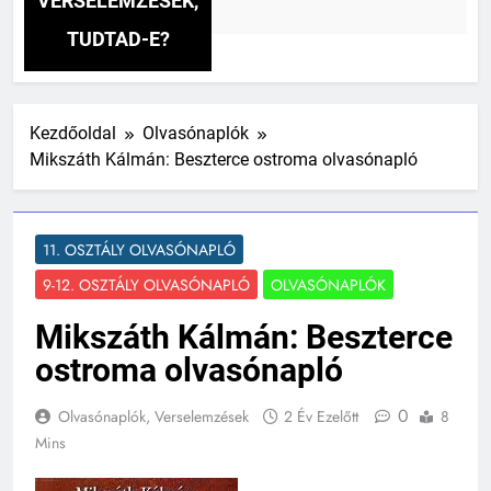
VERSELEMZÉSEK,
TUDTAD-E?
Kezdőoldal
Olvasónaplók
Mikszáth Kálmán: Beszterce ostroma olvasónapló
11. OSZTÁLY OLVASÓNAPLÓ
9-12. OSZTÁLY OLVASÓNAPLÓ
OLVASÓNAPLÓK
Mikszáth Kálmán: Beszterce
ostroma olvasónapló
0
Olvasónaplók, Verselemzések
2 Év Ezelőtt
8
Mins