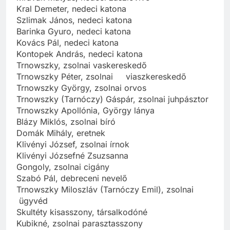
Kral Demeter, nedeci katona
Szlimak János, nedeci katona
Barinka Gyuro, nedeci katona
Kovács Pál, nedeci katona
Kontopek András, nedeci katona
Trnowszky, zsolnai vaskereskedő
Trnowszky Péter, zsolnai viaszkereskedő
Trnowszky György, zsolnai orvos
Trnowszky (Tarnóczy) Gáspár, zsolnai juhpásztor
Trnowszky Apollónia, György lánya
Blázy Miklós, zsolnai bíró
Domák Mihály, eretnek
Klivényi József, zsolnai írnok
Klivényi Józsefné Zsuzsanna
Gongoly, zsolnai cigány
Szabó Pál, debreceni nevelő
Trnowszky Miloszláv (Tarnóczy Emil), zsolnai
ügyvéd
Skultéty kisasszony, társalkodóné
Kubikné, zsolnai parasztasszony