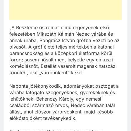
„A Beszterce ostroma” című regényének első
fejezetében Mikszáth Kálmán Nedec várába és
annak urába, Pongrácz István grófba vezeti be az
olvasót. A gróf élete teljes mértékben a katonai
parancsnokság és a középkori életforma körül
forog; sosem nősült meg, helyette egy cirkuszi
komédiásnőt, Estellát vásárolt magának hatszáz
forintért, akit „várúrnőként” kezel.
Naponta jótékonykodik, adományokat osztogat a
várába látogató szegényeknek, gyerekeknek és
léhűtőknek. Behenczy Károly, egy nemesi
családból származó orvos, Nedec várában talál
állást, ahol először várorvosként, majd később
előkóstolóként tevékenykedik.