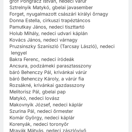
gróf Pongrácz István, nedeci várúr
Sztrelnyik Matykó, gbelai javasember
Forget, nyugalmazott császári királyi őrnagy
Donna Estella, cirkuszi trapéztáncos
Pamutkay János, nedeci tiszttartó
Holub Mihály, nedeci udvari káplán
Kovács János, nedeci várnagy
Pruzsinszky Szaniszló (Tarcsay László), nedeci
lengyel
Bakra Ferenc, nedeci íródeák
Ancsura, podzámeki parasztasszony
báró Behenczy Pál, krivánkai várúr
báró Behenczy Károly, a várúr fia
Rozsákné, krivánkai gazdasszony
Melitorisz Pál, gbelai pap
Matykó, nedeci lovász
Makovnyik József, nedeci káplár
Szurina Pál, nedeci őrmester
Komár György, nedeci káplár
Korenyák, nedeci toronyőr
Mravák Mátyás, nedeci zászlóvivő