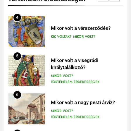
TÖRTÉNELEM ÉRDEKESSÉGEK
410
4
Fekete István: Vuk olvasónapló
1-4. OSZTÁLY OLVASÓNAPLÓ
Mikor volt a vérszerződés?
3-4. OSZTÁLY OLVASÓNAPLÓ
KIK VOLTAK?
MIKOR VOLT?
411
Molnár Ferenc: A Pál utcai fiúk
5
Mikor volt a visegrádi
olvasónapló
királytalálkozó?
5. OSZTÁLY OLVASÓNAPLÓ
MIKOR VOLT?
OLVASÓNAPLÓK
TÖRTÉNELEM ÉRDEKESSÉGEK
1
Mikszáth Kálmán: Tót atyafiak,
6
A jó palócok (elemzés)
Mikor volt a nagy pesti árvíz?
ELEMZÉSEK-VERSELEMZÉS
MIKOR VOLT?
OLVASÓNAPLÓK
TÖRTÉNELEM ÉRDEKESSÉGEK
11
2
Az emberi test öregedésének