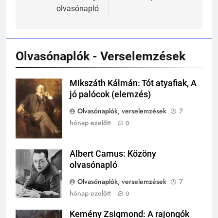
olvasónapló
241
Ki találta fel a gőzgépet?
KI TALÁLTA FEL
TÖRTÉNELEM ÉRDEKESSÉGEK
Olvasónaplók - Verselemzések
242
Mikszáth Kálmán: Tót atyafiak, A
Mikszáth
Kik voltak a három királyok?
jó palócok (elemzés)
Kálmán
KIK VOLTAK?
Olvasónaplók, verselemzések
7
TÖRTÉNELEM ÉRDEKESSÉGEK
hónap ezelőtt
0
243
A középkor titkai: Mi rejtőzött a
Albert Camus: Közöny
Albert Camus
várak falai mögött?
olvasónapló
MIKOR VOLT?
Olvasónaplók, verselemzések
7
TÖRTÉNELEM ÉRDEKESSÉGEK
hónap ezelőtt
0
244
Kemény Zsigmond: A rajongók
Mikor volt a római birodalom
Kemény