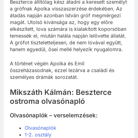
Beszterce állítólag kész átadni a keresett személyt
a grófnak Apolka visszaszerzése érdekében. Az
átadás napján azonban István gróf megmérgezi
magát. Utolsó kívánsága az, hogy egy előre
elkészített, lova számára is kialakított koporsóban
temessék el, miután halála napján lelövette állatát.
A grófot tiszteletteljesen, de nem lovával együtt,
hanem egyedül, ősei mellé helyezik nyugalomra.
A történet végén Apolka és Emil
összeházasodnak, ezzel lezárva a családi és
személyes drámák sorozatát.
Mikszáth Kálmán: Beszterce
ostroma olvasónapló
Olvasónaplók – verselemzések:
Olvasónaplók
1-2. osztály