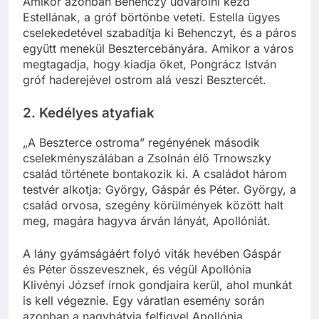
Amikor azonban Behenczy udvarolni kezd
Estellának, a gróf börtönbe veteti. Estella ügyes
cselekedetével szabadítja ki Behenczyt, és a páros
együtt menekül Besztercebányára. Amikor a város
megtagadja, hogy kiadja őket, Pongrácz István
gróf haderejével ostrom alá veszi Besztercét.
2. Kedélyes atyafiak
„A Beszterce ostroma” regényének második
cselekményszálában a Zsolnán élő Trnowszky
család története bontakozik ki. A családot három
testvér alkotja: György, Gáspár és Péter. György, a
család orvosa, szegény körülmények között halt
meg, magára hagyva árván lányát, Apollóniát.
A lány gyámságáért folyó viták hevében Gáspár
és Péter összevesznek, és végül Apollónia
Klivényi József írnok gondjaira kerül, ahol munkát
is kell végeznie. Egy váratlan esemény során
azonban a nagybátyja felfigyel Apollónia