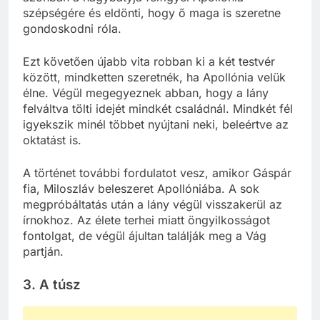
szépségére és eldönti, hogy ő maga is szeretne
gondoskodni róla.
Ezt követően újabb vita robban ki a két testvér
között, mindketten szeretnék, ha Apollónia velük
élne. Végül megegyeznek abban, hogy a lány
felváltva tölti idejét mindkét családnál. Mindkét fél
igyekszik minél többet nyújtani neki, beleértve az
oktatást is.
A történet további fordulatot vesz, amikor Gáspár
fia, Miloszláv beleszeret Apollóniába. A sok
megpróbáltatás után a lány végül visszakerül az
írnokhoz. Az élete terhei miatt öngyilkosságot
fontolgat, de végül ájultan találják meg a Vág
partján.
3. A túsz