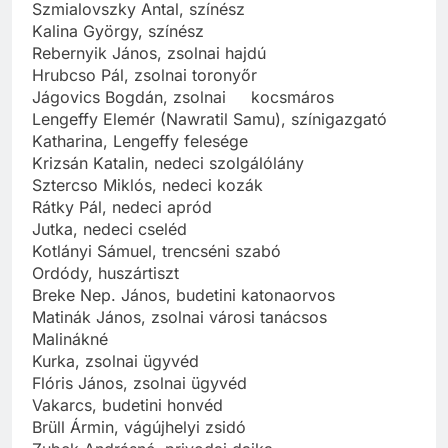
Szmialovszky Antal, színész
Kalina György, színész
Rebernyik János, zsolnai hajdú
Hrubcso Pál, zsolnai toronyőr
Jágovics Bogdán, zsolnai kocsmáros
Lengeffy Elemér (Nawratil Samu), színigazgató
Katharina, Lengeffy felesége
Krizsán Katalin, nedeci szolgálólány
Sztercso Miklós, nedeci kozák
Rátky Pál, nedeci apród
Jutka, nedeci cseléd
Kotlányi Sámuel, trencséni szabó
Ordódy, huszártiszt
Breke Nep. János, budetini katonaorvos
Matinák János, zsolnai városi tanácsos
Malinákné
Kurka, zsolnai ügyvéd
Flóris János, zsolnai ügyvéd
Vakarcs, budetini honvéd
Brüll Ármin, vágújhelyi zsidó