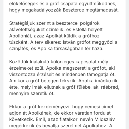
előkelőségek és a gróf csapata együttműködnek,
hogy megakadályozzák Beszterce megtámadását.
Stratégiájuk szerint a besztercei polgárok
alávetettségüket színlelik, és Estella helyett
Apollóniát, azaz Apolkát küldik a grófhoz
túszként. A terv sikeres: István grófot meggyőzi a
színjáték, és Apolka társaságában tér haza.
Közöttük kialakuló különleges kapcsolat mély
érzelmeket szül. Apolka megszereti a grófot, aki
viszontozza érzéseit és mindenben támogatja őt.
Amikor a gróf betegen fekszik, Apolka imádkozik
érte, mely imák eljutnak a gróf fülébe, aki ráébred,
mennyire szeretik őt.
Ekkor a gróf kezdeményezi, hogy nemesi címet
adjon át Apolkának, de ekkor váratlan fordulat
következik. Emil, azaz fiatalkori nevén Miloszláv
megérkezik és bevallja szerelmét Apolkához. A