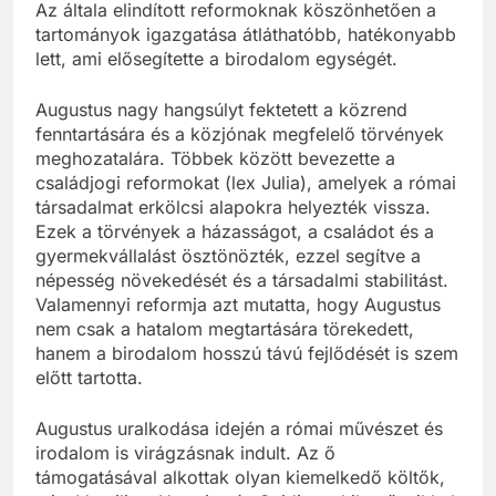
Az általa elindított reformoknak köszönhetően a
tartományok igazgatása átláthatóbb, hatékonyabb
lett, ami elősegítette a birodalom egységét.
Augustus nagy hangsúlyt fektetett a közrend
fenntartására és a közjónak megfelelő törvények
meghozatalára. Többek között bevezette a
családjogi reformokat (lex Julia), amelyek a római
társadalmat erkölcsi alapokra helyezték vissza.
Ezek a törvények a házasságot, a családot és a
gyermekvállalást ösztönözték, ezzel segítve a
népesség növekedését és a társadalmi stabilitást.
Valamennyi reformja azt mutatta, hogy Augustus
nem csak a hatalom megtartására törekedett,
hanem a birodalom hosszú távú fejlődését is szem
előtt tartotta.
Augustus uralkodása idején a római művészet és
irodalom is virágzásnak indult. Az ő
támogatásával alkottak olyan kiemelkedő költők,