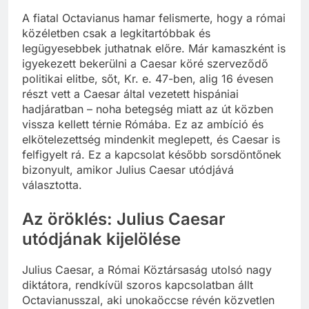
A fiatal Octavianus hamar felismerte, hogy a római
közéletben csak a legkitartóbbak és
legügyesebbek juthatnak előre. Már kamaszként is
igyekezett bekerülni a Caesar köré szerveződő
politikai elitbe, sőt, Kr. e. 47-ben, alig 16 évesen
részt vett a Caesar által vezetett hispániai
hadjáratban – noha betegség miatt az út közben
vissza kellett térnie Rómába. Ez az ambíció és
elkötelezettség mindenkit meglepett, és Caesar is
felfigyelt rá. Ez a kapcsolat később sorsdöntőnek
bizonyult, amikor Julius Caesar utódjává
választotta.
Az öröklés: Julius Caesar
utódjának kijelölése
Julius Caesar, a Római Köztársaság utolsó nagy
diktátora, rendkívül szoros kapcsolatban állt
Octavianusszal, aki unokaöccse révén közvetlen