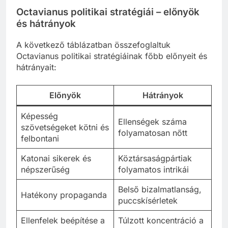
Octavianus politikai stratégiái – előnyök
és hátrányok
A következő táblázatban összefoglaltuk
Octavianus politikai stratégiáinak főbb előnyeit és
hátrányait:
Előnyök
Hátrányok
Képesség
Ellenségek száma
szövetségeket kötni és
folyamatosan nőtt
felbontani
Katonai sikerek és
Köztársaságpártiak
népszerűség
folyamatos intrikái
Belső bizalmatlanság,
Hatékony propaganda
puccskísérletek
Ellenfelek beépítése a
Túlzott koncentráció a