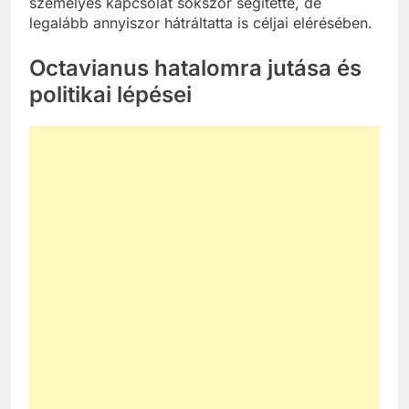
személyes kapcsolat sokszor segítette, de
legalább annyiszor hátráltatta is céljai elérésében.
Octavianus hatalomra jutása és
politikai lépései