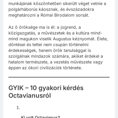
munkájának köszönhetően sikerült véget vetnie a
polgárháborús káosznak, és évszázadokra
meghatározni a Római Birodalom sorsát.
Az ő öröksége ma is él: a jogrend, a
közigazgatás, a művészetek és a kultúra mind-
mind magukon viselik Augustus kéznyomát. Élete,
döntései és tettei nem csupán történelmi
érdekességek, hanem örök tanulsággal is
szolgálnak mindazok számára, akiket érdekel a
hatalom természete, a vezetés művészete vagy
éppen az ókori civilizációk története.
GYIK – 10 gyakori kérdés
Octavianusról
Ki volt Octavianus?