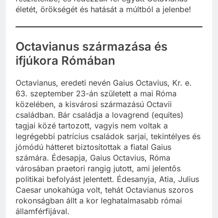
életét, örökségét és hatását a múltból a jelenbe!
Octavianus származása és
ifjúkora Rómában
Octavianus, eredeti nevén Gaius Octavius, Kr. e.
63. szeptember 23-án született a mai Róma
közelében, a kisvárosi származású Octavii
családban. Bár családja a lovagrend (equites)
tagjai közé tartozott, vagyis nem voltak a
legrégebbi patrícius családok sarjai, tekintélyes és
jómódú hátteret biztosítottak a fiatal Gaius
számára. Édesapja, Gaius Octavius, Róma
városában praetori rangig jutott, ami jelentős
politikai befolyást jelentett. Édesanyja, Atia, Julius
Caesar unokahúga volt, tehát Octavianus szoros
rokonságban állt a kor leghatalmasabb római
államférfijával.