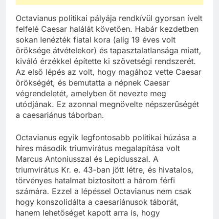
Octavianus politikai pályája rendkívül gyorsan ívelt
felfelé Caesar halálát követően. Habár kezdetben
sokan lenézték fiatal kora (alig 19 éves volt
öröksége átvételekor) és tapasztalatlansága miatt,
kiváló érzékkel építette ki szövetségi rendszerét.
Az első lépés az volt, hogy magához vette Caesar
örökségét, és bemutatta a népnek Caesar
végrendeletét, amelyben őt nevezte meg
utódjának. Ez azonnal megnövelte népszerűségét
a caesariánus táborban.
Octavianus egyik legfontosabb politikai húzása a
híres második triumvirátus megalapítása volt
Marcus Antoniusszal és Lepidusszal. A
triumvirátus Kr. e. 43-ban jött létre, és hivatalos,
törvényes hatalmat biztosított a három férfi
számára. Ezzel a lépéssel Octavianus nem csak
hogy konszolidálta a caesariánusok táborát,
hanem lehetőséget kapott arra is, hogy