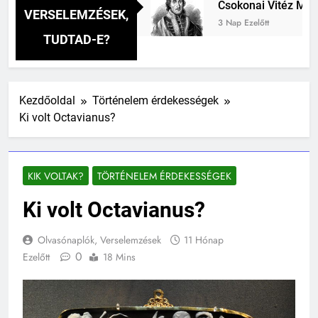
avai verselemzés
Csokonai Vitéz Mihály: A D
VERSELEMZÉSEK,
3 Nap Ezelőtt
TUDTAD-E?
Kezdőoldal
Történelem érdekességek
Ki volt Octavianus?
KIK VOLTAK?
TÖRTÉNELEM ÉRDEKESSÉGEK
Ki volt Octavianus?
Olvasónaplók, Verselemzések
11 Hónap
0
Ezelőtt
18 Mins