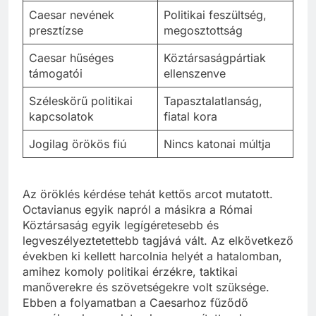
Caesar nevének
Politikai feszültség,
presztízse
megosztottság
Caesar hűséges
Köztársaságpártiak
támogatói
ellenszenve
Széleskörű politikai
Tapasztalatlanság,
kapcsolatok
fiatal kora
Jogilag örökös fiú
Nincs katonai múltja
Az öröklés kérdése tehát kettős arcot mutatott.
Octavianus egyik napról a másikra a Római
Köztársaság egyik legígéretesebb és
legveszélyeztetettebb tagjává vált. Az elkövetkező
években ki kellett harcolnia helyét a hatalomban,
amihez komoly politikai érzékre, taktikai
manőverekre és szövetségekre volt szüksége.
Ebben a folyamatban a Caesarhoz fűződő