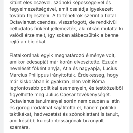
kitűnt éles eszével, szónoki képességeivel és
fegyelmezettségével, amit családja igyekezett
tovább fejleszteni. A történetírók szerint a fiatal
Octavianust csendes, visszafogott, de rendkívül
céltudatos fiúként jellemezték, aki ritkán mutatta ki
valódi érzelmeit, így sokan alábecsülték a benne
rejlő ambíciókat.
Fiatalkorának egyik meghatározó élménye volt,
amikor édesapját már korán elveszítette. Ezután
nevelését főként anyja, Atia és nagyapja, Lucius
Marcius Philippus irányították. Érdekesség, hogy
már kiskorában is gyakran jelen volt Róma
legfontosabb politikai eseményein, és testközelből
figyelhette meg Julius Caesar tevékenységét.
Octavianus tanulmányai során nem csupán a latin
és görög irodalmat sajátította el, hanem politikai
taktikákat, hadvezetést és szónoklattant is tanult,
ami később kulcsfontosságúnak bizonyult
számára.