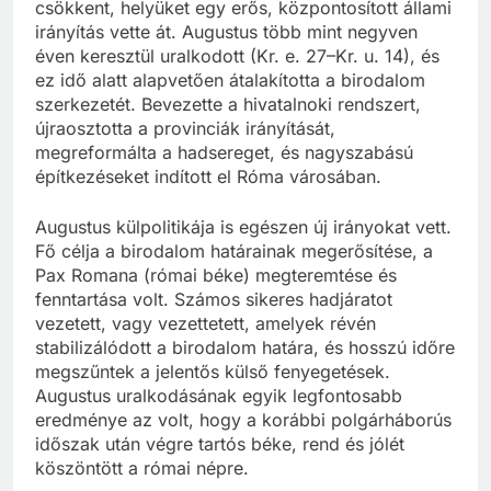
csökkent, helyüket egy erős, központosított állami
irányítás vette át. Augustus több mint negyven
éven keresztül uralkodott (Kr. e. 27–Kr. u. 14), és
ez idő alatt alapvetően átalakította a birodalom
szerkezetét. Bevezette a hivatalnoki rendszert,
újraosztotta a provinciák irányítását,
megreformálta a hadsereget, és nagyszabású
építkezéseket indított el Róma városában.
Augustus külpolitikája is egészen új irányokat vett.
Fő célja a birodalom határainak megerősítése, a
Pax Romana (római béke) megteremtése és
fenntartása volt. Számos sikeres hadjáratot
vezetett, vagy vezettetett, amelyek révén
stabilizálódott a birodalom határa, és hosszú időre
megszűntek a jelentős külső fenyegetések.
Augustus uralkodásának egyik legfontosabb
eredménye az volt, hogy a korábbi polgárháborús
időszak után végre tartós béke, rend és jólét
köszöntött a római népre.