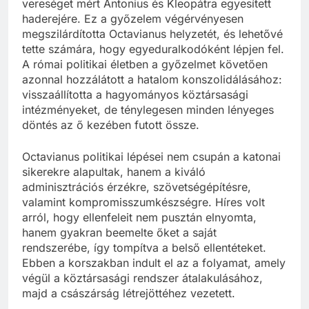
vereséget mért Antonius és Kleopátra egyesített
haderejére. Ez a győzelem végérvényesen
megszilárdította Octavianus helyzetét, és lehetővé
tette számára, hogy egyeduralkodóként lépjen fel.
A római politikai életben a győzelmet követően
azonnal hozzálátott a hatalom konszolidálásához:
visszaállította a hagyományos köztársasági
intézményeket, de ténylegesen minden lényeges
döntés az ő kezében futott össze.
Octavianus politikai lépései nem csupán a katonai
sikerekre alapultak, hanem a kiváló
adminisztrációs érzékre, szövetségépítésre,
valamint kompromisszumkészségre. Híres volt
arról, hogy ellenfeleit nem pusztán elnyomta,
hanem gyakran beemelte őket a saját
rendszerébe, így tompítva a belső ellentéteket.
Ebben a korszakban indult el az a folyamat, amely
végül a köztársasági rendszer átalakulásához,
majd a császárság létrejöttéhez vezetett.