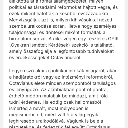
alakította át a római államgépezetet, milyen
politikai és társadalmi reformokat hajtott végre, és
ezek miként hatottak a későbbi évszázadokra.
Megvizsgáljuk azt is, milyen kihívásokkal nézett
szembe uralkodása során, illetve hogy személyes
tulajdonságai és döntései miként formálták a
birodalom sorsát. A cikk végén egy részletes GYIK
(Gyakran Ismételt Kérdések) szekció is található,
amely összefoglalja a legfontosabb tudnivalókat
és érdekességeket Octavianusról.
Legyen szó akár a politikai intrikák világáról, akár
a hadjáratokról vagy az intézményi reformokról,
Octavianus élete minden szempontból tanulságos
és lenyűgöző. Az alábbiakban pontról pontra,
érthető módon mutatjuk be mindazt, amit róla
tudni érdemes. Ha eddig csak hallomásból
ismerted a nevét, most mélyebben is
megismerheted, miért vált ő a világ egyik
leghíresebb uralkodójává. Vágjunk is bele a
részletekbe, és fedezzük fel együtt Octavianus