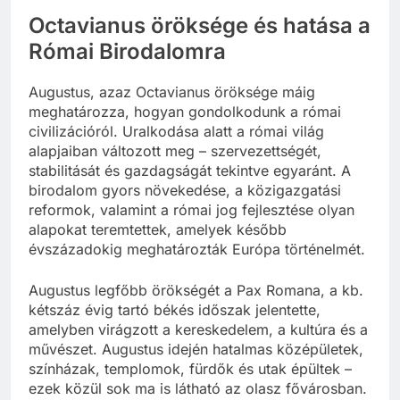
Octavianus öröksége és hatása a
Római Birodalomra
Augustus, azaz Octavianus öröksége máig
meghatározza, hogyan gondolkodunk a római
civilizációról. Uralkodása alatt a római világ
alapjaiban változott meg – szervezettségét,
stabilitását és gazdagságát tekintve egyaránt. A
birodalom gyors növekedése, a közigazgatási
reformok, valamint a római jog fejlesztése olyan
alapokat teremtettek, amelyek később
évszázadokig meghatározták Európa történelmét.
Augustus legfőbb örökségét a Pax Romana, a kb.
kétszáz évig tartó békés időszak jelentette,
amelyben virágzott a kereskedelem, a kultúra és a
művészet. Augustus idején hatalmas középületek,
színházak, templomok, fürdők és utak épültek –
ezek közül sok ma is látható az olasz fővárosban.