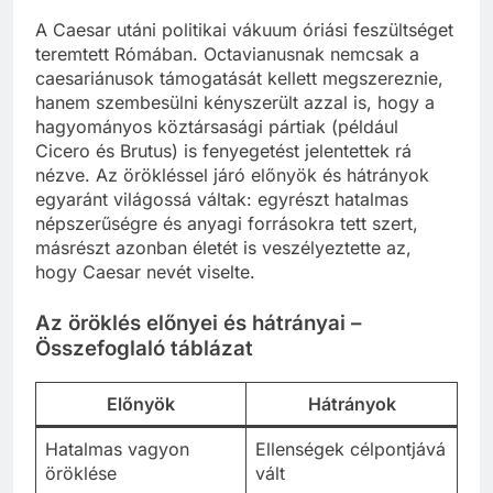
A Caesar utáni politikai vákuum óriási feszültséget
teremtett Rómában. Octavianusnak nemcsak a
caesariánusok támogatását kellett megszereznie,
hanem szembesülni kényszerült azzal is, hogy a
hagyományos köztársasági pártiak (például
Cicero és Brutus) is fenyegetést jelentettek rá
nézve. Az örökléssel járó előnyök és hátrányok
egyaránt világossá váltak: egyrészt hatalmas
népszerűségre és anyagi forrásokra tett szert,
másrészt azonban életét is veszélyeztette az,
hogy Caesar nevét viselte.
Az öröklés előnyei és hátrányai –
Összefoglaló táblázat
Előnyök
Hátrányok
Hatalmas vagyon
Ellenségek célpontjává
öröklése
vált