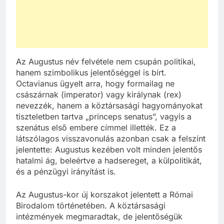
Az Augustus név felvétele nem csupán politikai,
hanem szimbolikus jelentőséggel is bírt.
Octavianus ügyelt arra, hogy formailag ne
császárnak (imperator) vagy királynak (rex)
nevezzék, hanem a köztársasági hagyományokat
tiszteletben tartva „princeps senatus”, vagyis a
szenátus első embere címmel illették. Ez a
látszólagos visszavonulás azonban csak a felszínt
jelentette: Augustus kezében volt minden jelentős
hatalmi ág, beleértve a hadsereget, a külpolitikát,
és a pénzügyi irányítást is.
Az Augustus-kor új korszakot jelentett a Római
Birodalom történetében. A köztársasági
intézmények megmaradtak, de jelentőségük