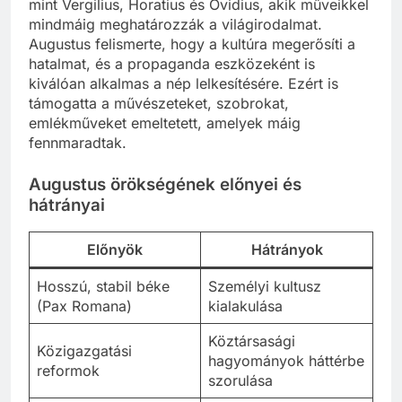
mint Vergilius, Horatius és Ovidius, akik műveikkel
mindmáig meghatározzák a világirodalmat.
Augustus felismerte, hogy a kultúra megerősíti a
hatalmat, és a propaganda eszközeként is
kiválóan alkalmas a nép lelkesítésére. Ezért is
támogatta a művészeteket, szobrokat,
emlékműveket emeltetett, amelyek máig
fennmaradtak.
Augustus örökségének előnyei és
hátrányai
Előnyök
Hátrányok
Hosszú, stabil béke
Személyi kultusz
(Pax Romana)
kialakulása
Köztársasági
Közigazgatási
hagyományok háttérbe
reformok
szorulása