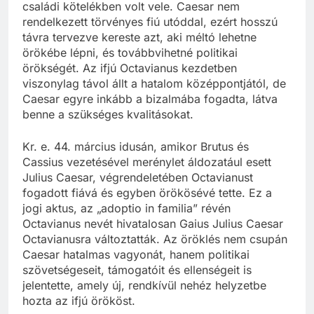
családi kötelékben volt vele. Caesar nem
rendelkezett törvényes fiú utóddal, ezért hosszú
távra tervezve kereste azt, aki méltó lehetne
örökébe lépni, és továbbvihetné politikai
örökségét. Az ifjú Octavianus kezdetben
viszonylag távol állt a hatalom középpontjától, de
Caesar egyre inkább a bizalmába fogadta, látva
benne a szükséges kvalitásokat.
Kr. e. 44. március idusán, amikor Brutus és
Cassius vezetésével merénylet áldozatául esett
Julius Caesar, végrendeletében Octavianust
fogadott fiává és egyben örökösévé tette. Ez a
jogi aktus, az „adoptio in familia” révén
Octavianus nevét hivatalosan Gaius Julius Caesar
Octavianusra változtatták. Az öröklés nem csupán
Caesar hatalmas vagyonát, hanem politikai
szövetségeseit, támogatóit és ellenségeit is
jelentette, amely új, rendkívül nehéz helyzetbe
hozta az ifjú örököst.