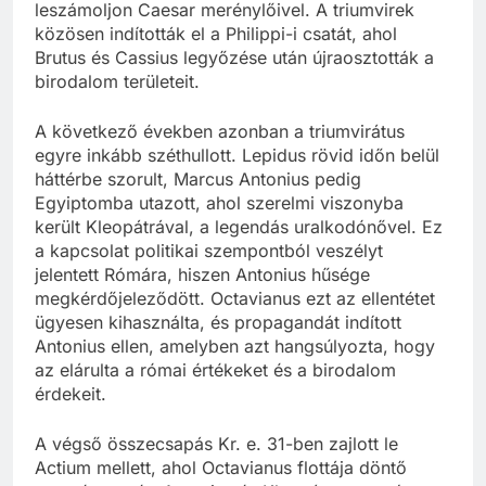
leszámoljon Caesar merénylőivel. A triumvirek
közösen indították el a Philippi-i csatát, ahol
Brutus és Cassius legyőzése után újraosztották a
birodalom területeit.
A következő években azonban a triumvirátus
egyre inkább széthullott. Lepidus rövid időn belül
háttérbe szorult, Marcus Antonius pedig
Egyiptomba utazott, ahol szerelmi viszonyba
került Kleopátrával, a legendás uralkodónővel. Ez
a kapcsolat politikai szempontból veszélyt
jelentett Rómára, hiszen Antonius hűsége
megkérdőjeleződött. Octavianus ezt az ellentétet
ügyesen kihasználta, és propagandát indított
Antonius ellen, amelyben azt hangsúlyozta, hogy
az elárulta a római értékeket és a birodalom
érdekeit.
A végső összecsapás Kr. e. 31-ben zajlott le
Actium mellett, ahol Octavianus flottája döntő