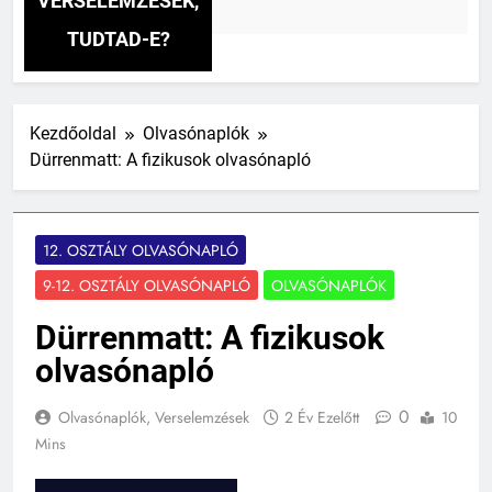
VERSELEMZÉSEK,
TUDTAD-E?
Kezdőoldal
Olvasónaplók
Dürrenmatt: A fizikusok olvasónapló
12. OSZTÁLY OLVASÓNAPLÓ
9-12. OSZTÁLY OLVASÓNAPLÓ
OLVASÓNAPLÓK
Dürrenmatt: A fizikusok
olvasónapló
0
Olvasónaplók, Verselemzések
2 Év Ezelőtt
10
Mins