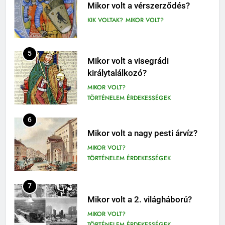
1-4. OSZTÁLY OLVASÓNAPLÓ
Mikor volt a vérszerződés?
3-4. OSZTÁLY OLVASÓNAPLÓ
KIK VOLTAK?
MIKOR VOLT?
411
Molnár Ferenc: A Pál utcai fiúk
5
Mikor volt a visegrádi
olvasónapló
királytalálkozó?
5. OSZTÁLY OLVASÓNAPLÓ
MIKOR VOLT?
OLVASÓNAPLÓK
TÖRTÉNELEM ÉRDEKESSÉGEK
1
Mikszáth Kálmán: Tót atyafiak,
6
A jó palócok (elemzés)
Mikor volt a nagy pesti árvíz?
ELEMZÉSEK-VERSELEMZÉS
MIKOR VOLT?
OLVASÓNAPLÓK
TÖRTÉNELEM ÉRDEKESSÉGEK
11
2
Az emberi test öregedésének
7
Albert Camus: Közöny
biológiai titkai
Mikor volt a 2. világháború?
olvasónapló
BIOLÓGIA ÉRDEKESSÉGEK
MIKOR VOLT?
OLVASÓNAPLÓK
TÖRTÉNELEM ÉRDEKESSÉGEK