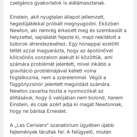
cselgáncs gyakorlatok is alátámasztanak.
Einstein, akit nyugtalan állapot jellemzett,
hegedűjátékkal próbált megnyugodni. Eközben
Newton, aki nemrég érkezett meg és szembesült a
helyzettel, sajnálatát fejezte ki, majd nekilátott a
bútorok átrendezéséhez. Egy hónappal ezelőtti
tettét azzal magyarázta, hogy az ápolónővel
kölcsönös vonzalom alakult ki közöttük, ami
számára problémát jelentett, mivel inkább a
gravitáció problémájával kellett volna
foglalkoznia, nem a szerelemmel. Végül a
függönyzsinór jelentett megoldást számára.
Newton zavarba hozta a nyomozókat az
állításával, hogy ő valójában nem bolond, hanem
Einstein, és csak azért adja ki magát Newtonnak,
hogy ne bántsa Ernestet.
A „Les Cerisiers” szanatórium ügyében újabb
fejlemények tárultak fel. A felügyelő, miután