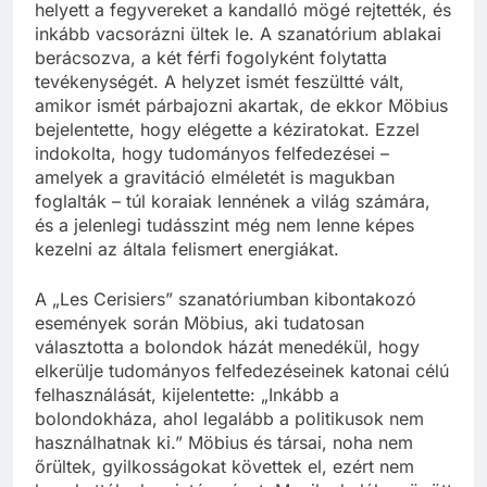
helyett a fegyvereket a kandalló mögé rejtették, és
inkább vacsorázni ültek le. A szanatórium ablakai
berácsozva, a két férfi fogolyként folytatta
tevékenységét. A helyzet ismét feszültté vált,
amikor ismét párbajozni akartak, de ekkor Möbius
bejelentette, hogy elégette a kéziratokat. Ezzel
indokolta, hogy tudományos felfedezései –
amelyek a gravitáció elméletét is magukban
foglalták – túl koraiak lennének a világ számára,
és a jelenlegi tudásszint még nem lenne képes
kezelni az általa felismert energiákat.
A „Les Cerisiers” szanatóriumban kibontakozó
események során Möbius, aki tudatosan
választotta a bolondok házát menedékül, hogy
elkerülje tudományos felfedezéseinek katonai célú
felhasználását, kijelentette: „Inkább a
bolondokháza, ahol legalább a politikusok nem
használhatnak ki.” Möbius és társai, noha nem
őrültek, gyilkosságokat követtek el, ezért nem