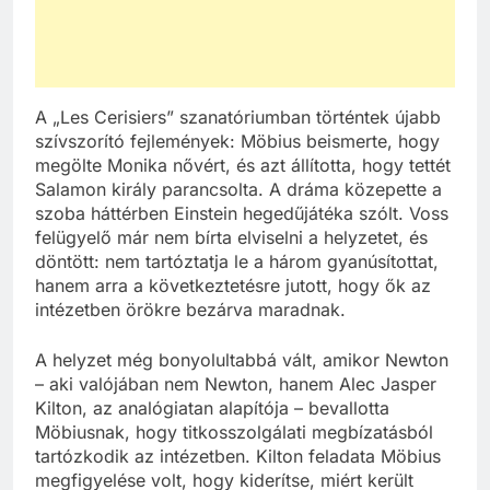
A „Les Cerisiers” szanatóriumban történtek újabb
szívszorító fejlemények: Möbius beismerte, hogy
megölte Monika nővért, és azt állította, hogy tettét
Salamon király parancsolta. A dráma közepette a
szoba háttérben Einstein hegedűjátéka szólt. Voss
felügyelő már nem bírta elviselni a helyzetet, és
döntött: nem tartóztatja le a három gyanúsítottat,
hanem arra a következtetésre jutott, hogy ők az
intézetben örökre bezárva maradnak.
A helyzet még bonyolultabbá vált, amikor Newton
– aki valójában nem Newton, hanem Alec Jasper
Kilton, az analógiatan alapítója – bevallotta
Möbiusnak, hogy titkosszolgálati megbízatásból
tartózkodik az intézetben. Kilton feladata Möbius
megfigyelése volt, hogy kiderítse, miért került