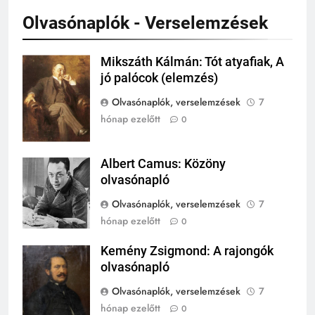
KI TALÁLTA FEL
TÖRTÉNELEM ÉRDEKESSÉGEK
Olvasónaplók - Verselemzések
242
Mikszáth Kálmán: Tót atyafiak, A
Mikszáth
Kik voltak a három királyok?
jó palócok (elemzés)
Kálmán
KIK VOLTAK?
Olvasónaplók, verselemzések
7
TÖRTÉNELEM ÉRDEKESSÉGEK
hónap ezelőtt
0
243
A középkor titkai: Mi rejtőzött a
Albert Camus: Közöny
Albert Camus
várak falai mögött?
olvasónapló
MIKOR VOLT?
Olvasónaplók, verselemzések
7
TÖRTÉNELEM ÉRDEKESSÉGEK
hónap ezelőtt
0
244
Kemény Zsigmond: A rajongók
Mikor volt a római birodalom
Kemény
olvasónapló
bukása, és mi történt utána?
Zsigmond
MIKOR VOLT?
Olvasónaplók, verselemzések
7
TÖRTÉNELEM ÉRDEKESSÉGEK
hónap ezelőtt
0