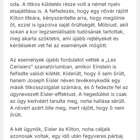
oda. A titkos küldetés része volt a német nyelv
elsajátítása is. A felfedezés, hogy egy nővér rájött
Kilton titkára, kényszerítette arra, hogy megölnie
őt, ezzel is igazolva saját őrültségét. Möbiust, akit
sokan a kor legzseniálisabb tudósának tartottak,
meg akarta szöktetni, ami újabb rejtélyeket és
kérdéseket vet fel az események mögött.
Az események újabb fordulatot vettek a „Les
Cerisiers” szanatóriumban, amikor Einstein is
felfedte valódi kilétét. Kiderült, hogy ő sem őrült,
hanem Joseph Eisler néven tevékenykedik egy
másik titkosszolgálat számára, és ő fedezte fel az
úgynevezett Eisler-effektust. A hegedülést is csak
az ügy kedvéért tanulta meg, noha hallása sérült.
A nővért azért ölte meg, mert rájött, hogy ő nem
őrült.
A két ügynök, Eisler és Kilton, noha céljaik
azonosak voltak, egy idő után fegyveres párbaj