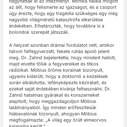
hagyhatták el az intézményt. Monika halála mögött
az állt, hogy felismerte az igazságot, és a csoport
úgy érezte, hogy egy tragédia szükséges egy még
nagyobb világméretű katasztrófa elkerülése
érdekében. Elhatározták, hogy továbbra is a
bolondok szerepét játsszák.
A helyzet azonban drámai fordulatot vett, amikor
három felfegyverzett, fekete ruhás ápoló jelent
meg. Dr. Zahnd bejelentette, hogy mindent hallott,
majd elvette tőlük a fegyvereiket és titkos
rádióikat. Möbius öröme korainak bizonyult,
ugyanis kiderült, hogy a doktornő a kezelések
során elkábította, lefényképezte kéziratait, és
ezeket saját érdekében kívánja felhasználni. Dr.
Zahnd hatalmas gyárakat és konszerneket
alapított, hogy meggazdagodjon Möbius
találmányaiból. Így minden erőfeszítésük
hiábavalónak bizonyult, ahogyan Möbius
megfogalmazta: „A világ egy őrült elmeorvos
karmaiba került.”