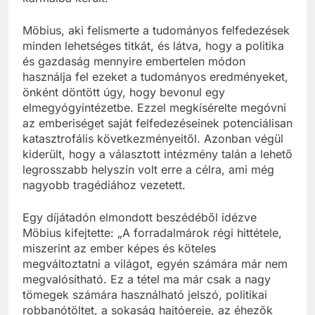
Möbius, aki felismerte a tudományos felfedezések
minden lehetséges titkát, és látva, hogy a politika
és gazdaság mennyire embertelen módon
használja fel ezeket a tudományos eredményeket,
önként döntött úgy, hogy bevonul egy
elmegyógyintézetbe. Ezzel megkísérelte megóvni
az emberiséget saját felfedezéseinek potenciálisan
katasztrofális következményeitől. Azonban végül
kiderült, hogy a választott intézmény talán a lehető
legrosszabb helyszín volt erre a célra, ami még
nagyobb tragédiához vezetett.
Egy díjátadón elmondott beszédéből idézve
Möbius kifejtette: „A forradalmárok régi hittétele,
miszerint az ember képes és köteles
megváltoztatni a világot, egyén számára már nem
megvalósítható. Ez a tétel ma már csak a nagy
tömegek számára használható jelszó, politikai
robbanótöltet, a sokaság hajtóereje, az éhezők