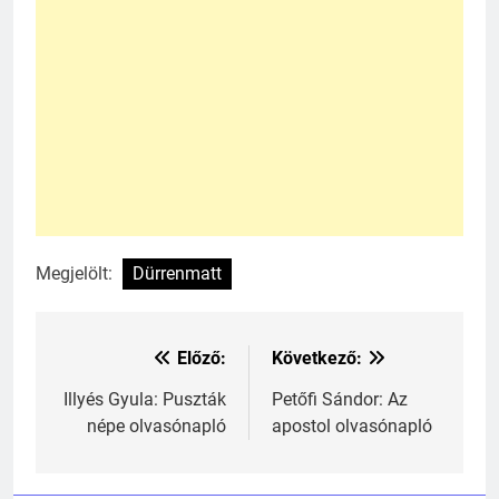
Megjelölt:
Dürrenmatt
Előző:
Következő:
Bejegyzés
navigáció
Illyés Gyula: Puszták
Petőfi Sándor: Az
népe olvasónapló
apostol olvasónapló
241
Ki találta fel a gőzgépet?