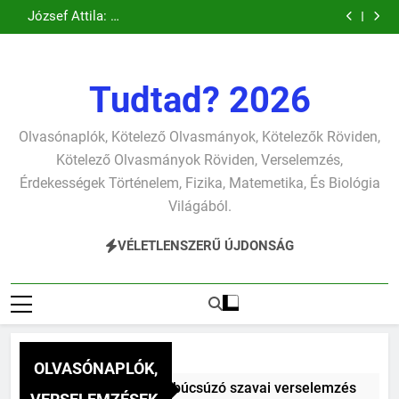
Csokonai Vitéz
József Attila: A
Ugrás
verselemzés
verselemzés
szonettje
búcsúzó szavai
Mihály: A
gyerekszemű élet-
József Attila: A
verselemzés
verselemzés
Dugonics oszlopa
tavon
a
gondolkodó
verselemzés
verselemzés
szonettje
tartalomra
verselemzés
Tudtad? 2026
Olvasónaplók, Kötelező Olvasmányok, Kötelezők Röviden,
Kötelező Olvasmányok Röviden, Verselemzés,
Érdekességek Történelem, Fizika, Matemetika, És Biológia
Világából.
VÉLETLENSZERŰ ÚJDONSÁG
OLVASÓNAPLÓK,
z Mihály: A fársáng búcsúzó szavai verselemzés