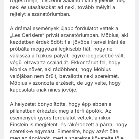
rögeszméje, miszerint Salamon király jelenik meg
neki és utasításokat ad neki, tovább mélyíti a
rejtélyt a szanatóriumban.
A drámai események újabb fordulatot vettek a
„Les Cerisiers” privát szanatóriumban. Möbius, aki
kezdetben érdeklődött fiai jövőbeli tervei iránt és
próbálta meggyőzni legkisebb fiát, hogy ne
válassza a fizikusi pályát, egyre idegesebbé vált,
végül elzavarta családját. Ekkor tárult fel, hogy
Monika nővér, aki rádöbbent, hogy Möbius
valójában nem őrült, bevallotta neki szerelmét.
Möbius viszonozta érzéseit, de úgy vélte, hogy
kapcsolatuknak nincs jövője.
A helyzetet bonyolította, hogy épp ebben a
pillanatban érkeztek meg a férfi ápolók. Az
események gyors fordulatot vettek, amikor
Einstein is megjelent, és rákérdezett a párra, hogy
szeretik-e egymást. Elmesélte, hogy azért ölte
meg az ápolónőt, mert a szerelme követelte tőle,