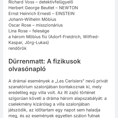
Richard Voss – detektívfelügyelő
Herbert George Beutlet – NEWTON
Ernst Heinrich Ernesti – EINSTEIN
Johann-Wilhelm Möbius
Oscar Rose – misszionárius
Lina Rose – felesége
a három Möbius fiú (Adorf-Freidrich, Wilfred-
Kaspar, Jörg-Lukas)
rendőrök
Dürrenmatt: A fizikusok
olvasónapló
A drámai események a „Les Cerisiers” nevű privát
szanatórium szalonjában bontakoznak ki, mely
eredetileg egy villa volt. Az itt zajló történet
szigorúan követi a dráma három alapszabályát: a
cselekmény kizárólag a villa szalonjában
játszódik, az időtartam egy napot sem haladja
meg, és az események egyetlen szálon futnak