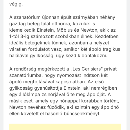
végig.
A szanatórium újonnan épült szárnyában néhány
gazdag beteg talál otthonra, közülük is
kiemelkedik Einstein, Möbius és Newton, akik az
1-től 3-ig számozott szobákban élnek. Kezdetben
ideális betegeknek tűnnek, azonban a helyzet
váratlan fordulatot vesz, amikor két ápoló tragikus
halálával gyilkossági ügy kezd kibontakozni.
A rendőrség megérkezett a „Les Cerisiers” privát
szanatóriumba, hogy nyomozást indítson két
ápoló megfojtásával kapcsolatban. Az első
gyilkosság gyanúsítottja Einstein, aki nemrégiben
egy állólámpa zsinórjával ölte meg ápolóját. A
másik eset, amely egy hónappal korábban történt,
Newton nevéhez fűződik, aki szintén egy ápolónő
ellen követett el hasonló bűncselekményt.