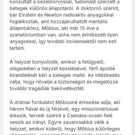
konzultált a kezelőorvossal, tudomást szerzett a
betegek különös állapotáról. A doktornő szerint,
bár Einstein és Newton radioaktív anyagokkal
foglalkoztak, ami hozzájárulhatott mentális
állapotukhoz, Möbius, aki már 15 éve a
szanatóriumban van, soha nem érintkezett ilyen
anyagokkal, így további incidensektől nem kell
tartani.
A helyzet bonyolódik, amikor a felügyelő,
elégedetlen a helyzet kezelésével, férfi ápolók
kirendelését kéri a betegek mellé. Az intézkedés
célja, hogy növelje a biztonságot és megelőzze
további tragédiák bekövetkeztét.
A drámai fordulatot Möbiusné érkezése adja, aki
három fiával és új férjével, egy misszionáriussal
érkezik, terveik szerint a Csendes-óceán felé
veszik az irányt. Egyre zavarosabbá válik a
helyzet, amikor kiderül, hogy Möbius különleges