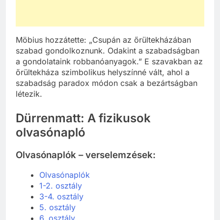
Möbius hozzátette: „Csupán az őrültekházában
szabad gondolkoznunk. Odakint a szabadságban
a gondolataink robbanóanyagok.” E szavakban az
őrültekháza szimbolikus helyszínné vált, ahol a
szabadság paradox módon csak a bezártságban
létezik.
Dürrenmatt: A fizikusok
olvasónapló
Olvasónaplók – verselemzések:
Olvasónaplók
1-2. osztály
3-4. osztály
5. osztály
6. osztály