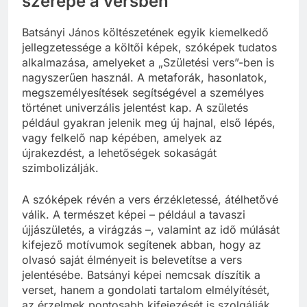
szerepe a versben
Batsányi János költészetének egyik kiemelkedő
jellegzetessége a költői képek, szóképek tudatos
alkalmazása, amelyeket a „Születési vers”-ben is
nagyszerűen használ. A metaforák, hasonlatok,
megszemélyesítések segítségével a személyes
történet univerzális jelentést kap. A születés
például gyakran jelenik meg új hajnal, első lépés,
vagy felkelő nap képében, amelyek az
újrakezdést, a lehetőségek sokaságát
szimbolizálják.
A szóképek révén a vers érzékletessé, átélhetővé
válik. A természet képei – például a tavaszi
újjászületés, a virágzás –, valamint az idő múlását
kifejező motívumok segítenek abban, hogy az
olvasó saját élményeit is belevetítse a vers
jelentésébe. Batsányi képei nemcsak díszítik a
verset, hanem a gondolati tartalom elmélyítését,
az érzelmek pontosabb kifejezését is szolgálják.