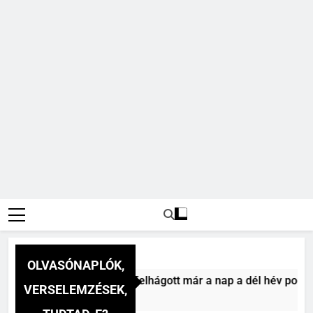
OLVASÓNAPLÓK,
 Vitéz Mihály: A dél (Felhágott már a nap a dél hév pontjára,
VERSELEMZÉSEK,
t