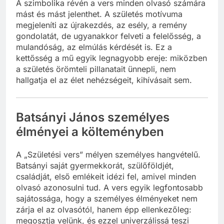
A szimbolika révén a vers minden olvasó számára
mást és mást jelenthet. A születés motívuma
megjeleníti az újrakezdés, az esély, a remény
gondolatát, de ugyanakkor felveti a felelősség, a
mulandóság, az elmúlás kérdését is. Ez a
kettősség a mű egyik legnagyobb ereje: miközben
a születés örömteli pillanatait ünnepli, nem
hallgatja el az élet nehézségeit, kihívásait sem.
Batsányi János személyes
élményei a költeményben
A „Születési vers” mélyen személyes hangvételű.
Batsányi saját gyermekkorát, szülőföldjét,
családját, első emlékeit idézi fel, amivel minden
olvasó azonosulni tud. A vers egyik legfontosabb
sajátossága, hogy a személyes élményeket nem
zárja el az olvasótól, hanem épp ellenkezőleg:
megosztja velünk, és ezzel univerzálissá teszi