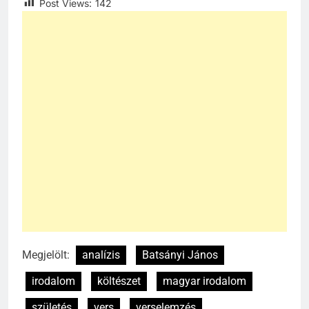
Post Views:
142
Megjelölt:
analízis
Batsányi János
irodalom
költészet
magyar irodalom
születés
vers
verselemzés