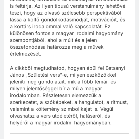
is feltárja. Az ilyen típusú verstanulmány lehetővé
teszi, hogy az olvasó szélesebb perspektívából
lássa a költő gondolkodásmódját, motivációit, és
a kortárs irodalommal való kapcsolatát. Ez
különösen fontos a magyar irodalmi hagyomány
szempontjából, ahol a múlt és a jelen
összefonódása határozza meg a művek
értelmezését.
A cikkből megtudhatod, hogyan épül fel Batsányi
János „Születési vers”-e, milyen eszközökkel
jeleníti meg gondolatait, mik a főbb témái, és
milyen jelentőséggel bír a mű a magyar
irodalomban. Részletesen elemezzük a
szerkezetet, a szóképeket, a hangulatot, a ritmust,
valamint a költemény szimbolikáját is. Végül
olvashatsz a vers utóéletéről, hatásáról, és
helyéről a magyar irodalmi hagyományban.