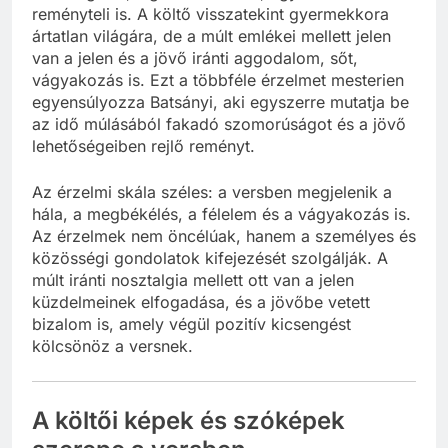
reményteli is. A költő visszatekint gyermekkora
ártatlan világára, de a múlt emlékei mellett jelen
van a jelen és a jövő iránti aggodalom, sőt,
vágyakozás is. Ezt a többféle érzelmet mesterien
egyensúlyozza Batsányi, aki egyszerre mutatja be
az idő múlásából fakadó szomorúságot és a jövő
lehetőségeiben rejlő reményt.
Az érzelmi skála széles: a versben megjelenik a
hála, a megbékélés, a félelem és a vágyakozás is.
Az érzelmek nem öncélúak, hanem a személyes és
közösségi gondolatok kifejezését szolgálják. A
múlt iránti nosztalgia mellett ott van a jelen
küzdelmeinek elfogadása, és a jövőbe vetett
bizalom is, amely végül pozitív kicsengést
kölcsönöz a versnek.
A költői képek és szóképek