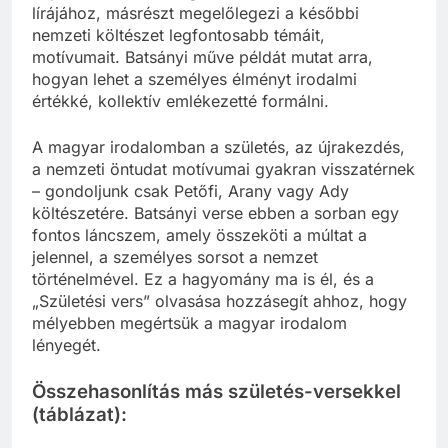
lírájához, másrészt megelőlegezi a későbbi
nemzeti költészet legfontosabb témáit,
motívumait. Batsányi műve példát mutat arra,
hogyan lehet a személyes élményt irodalmi
értékké, kollektív emlékezetté formálni.
A magyar irodalomban a születés, az újrakezdés,
a nemzeti öntudat motívumai gyakran visszatérnek
– gondoljunk csak Petőfi, Arany vagy Ady
költészetére. Batsányi verse ebben a sorban egy
fontos láncszem, amely összeköti a múltat a
jelennel, a személyes sorsot a nemzet
történelmével. Ez a hagyomány ma is él, és a
„Születési vers” olvasása hozzásegít ahhoz, hogy
mélyebben megértsük a magyar irodalom
lényegét.
Összehasonlítás más születés-versekkel
(táblázat):