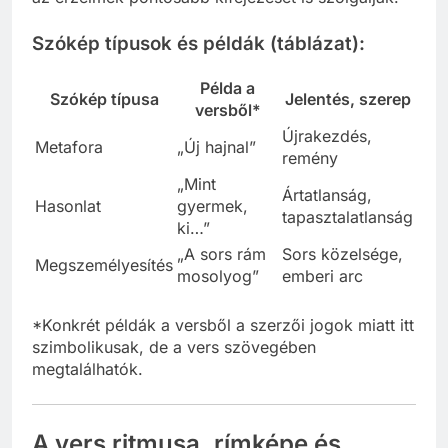
Szókép típusok és példák (táblázat):
Példa a
Szókép típusa
Jelentés, szerep
versből*
Újrakezdés,
Metafora
„Új hajnal”
remény
„Mint
Ártatlanság,
Hasonlat
gyermek,
tapasztalatlanság
ki…”
„A sors rám
Sors közelsége,
Megszemélyesítés
mosolyog”
emberi arc
*Konkrét példák a versből a szerzői jogok miatt itt
szimbolikusak, de a vers szövegében
megtalálhatók.
A vers ritmusa, rímképe és