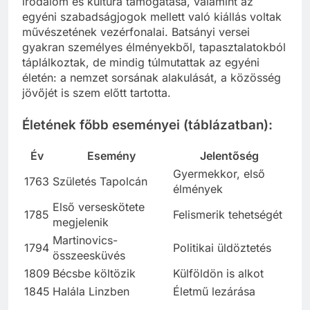
irodalom és kultúra támogatása, valamint az
egyéni szabadságjogok mellett való kiállás voltak
művészetének vezérfonalai. Batsányi versei
gyakran személyes élményekből, tapasztalatokból
táplálkoztak, de mindig túlmutattak az egyéni
életén: a nemzet sorsának alakulását, a közösség
jövőjét is szem előtt tartotta.
Életének főbb eseményei (táblázatban):
Év
Esemény
Jelentőség
Gyermekkor, első
1763
Születés Tapolcán
élmények
Első verseskötete
1785
Felismerik tehetségét
megjelenik
Martinovics-
1794
Politikai üldöztetés
összeesküvés
1809
Bécsbe költözik
Külföldön is alkot
1845
Halála Linzben
Életmű lezárása