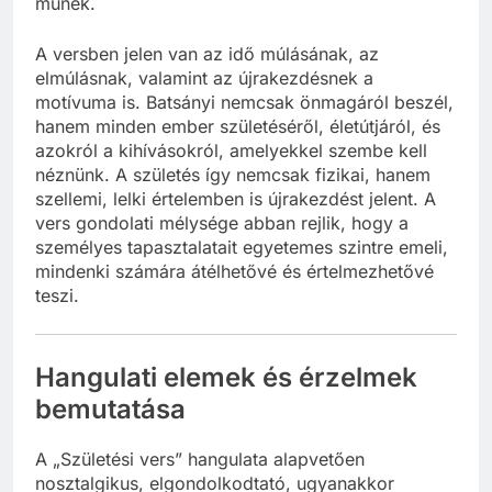
műnek.
A versben jelen van az idő múlásának, az
elmúlásnak, valamint az újrakezdésnek a
motívuma is. Batsányi nemcsak önmagáról beszél,
hanem minden ember születéséről, életútjáról, és
azokról a kihívásokról, amelyekkel szembe kell
néznünk. A születés így nemcsak fizikai, hanem
szellemi, lelki értelemben is újrakezdést jelent. A
vers gondolati mélysége abban rejlik, hogy a
személyes tapasztalatait egyetemes szintre emeli,
mindenki számára átélhetővé és értelmezhetővé
teszi.
Hangulati elemek és érzelmek
bemutatása
A „Születési vers” hangulata alapvetően
nosztalgikus, elgondolkodtató, ugyanakkor