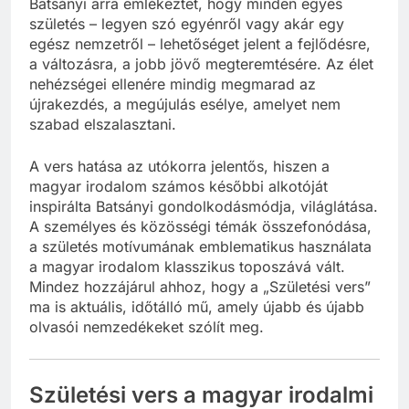
Batsányi arra emlékeztet, hogy minden egyes
születés – legyen szó egyénről vagy akár egy
egész nemzetről – lehetőséget jelent a fejlődésre,
a változásra, a jobb jövő megteremtésére. Az élet
nehézségei ellenére mindig megmarad az
újrakezdés, a megújulás esélye, amelyet nem
szabad elszalasztani.
A vers hatása az utókorra jelentős, hiszen a
magyar irodalom számos későbbi alkotóját
inspirálta Batsányi gondolkodásmódja, világlátása.
A személyes és közösségi témák összefonódása,
a születés motívumának emblematikus használata
a magyar irodalom klasszikus toposzává vált.
Mindez hozzájárul ahhoz, hogy a „Születési vers”
ma is aktuális, időtálló mű, amely újabb és újabb
olvasói nemzedékeket szólít meg.
Születési vers a magyar irodalmi