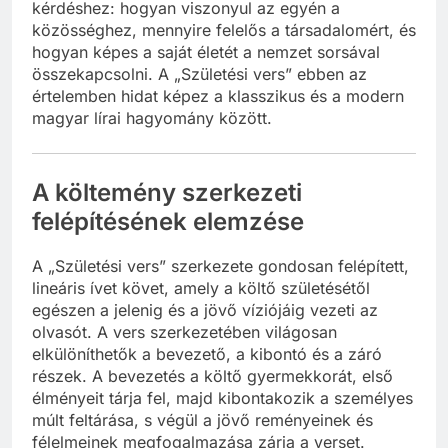
kérdéshez: hogyan viszonyul az egyén a
közösséghez, mennyire felelős a társadalomért, és
hogyan képes a saját életét a nemzet sorsával
összekapcsolni. A „Születési vers” ebben az
értelemben hidat képez a klasszikus és a modern
magyar lírai hagyomány között.
A költemény szerkezeti
felépítésének elemzése
A „Születési vers” szerkezete gondosan felépített,
lineáris ívet követ, amely a költő születésétől
egészen a jelenig és a jövő víziójáig vezeti az
olvasót. A vers szerkezetében világosan
elkülöníthetők a bevezető, a kibontó és a záró
részek. A bevezetés a költő gyermekkorát, első
élményeit tárja fel, majd kibontakozik a személyes
múlt feltárása, s végül a jövő reményeinek és
félelmeinek megfogalmazása zárja a verset.