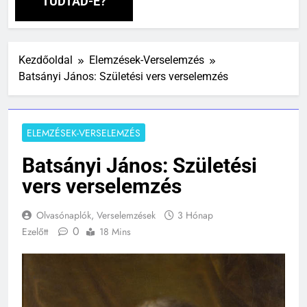
TUDTAD-E?
Kezdőoldal
Elemzések-Verselemzés
Batsányi János: Születési vers verselemzés
ELEMZÉSEK-VERSELEMZÉS
Batsányi János: Születési
vers verselemzés
Olvasónaplók, Verselemzések
3 Hónap
0
Ezelőtt
18 Mins