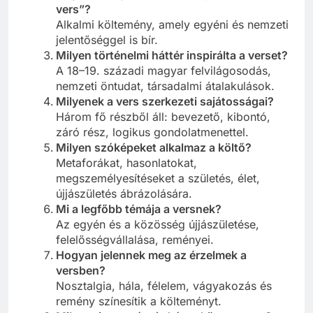
vers”?
Alkalmi költemény, amely egyéni és nemzeti
jelentőséggel is bír.
Milyen történelmi háttér inspirálta a verset?
A 18–19. századi magyar felvilágosodás,
nemzeti öntudat, társadalmi átalakulások.
Milyenek a vers szerkezeti sajátosságai?
Három fő részből áll: bevezető, kibontó,
záró rész, logikus gondolatmenettel.
Milyen szóképeket alkalmaz a költő?
Metaforákat, hasonlatokat,
megszemélyesítéseket a születés, élet,
újjászületés ábrázolására.
Mi a legfőbb témája a versnek?
Az egyén és a közösség újjászületése,
felelősségvállalása, reményei.
Hogyan jelennek meg az érzelmek a
versben?
Nosztalgia, hála, félelem, vágyakozás és
remény színesítik a költeményt.