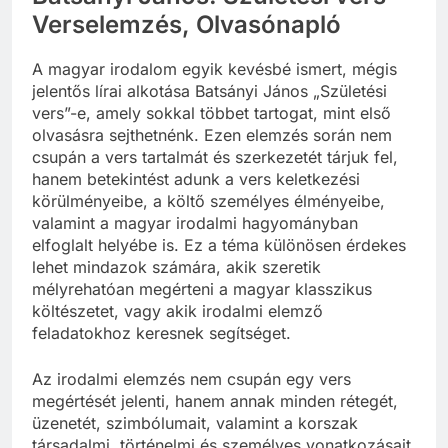
Verselemzés, Olvasónapló
A magyar irodalom egyik kevésbé ismert, mégis
jelentős lírai alkotása Batsányi János „Születési
vers”-e, amely sokkal többet tartogat, mint első
olvasásra sejthetnénk. Ezen elemzés során nem
csupán a vers tartalmát és szerkezetét tárjuk fel,
hanem betekintést adunk a vers keletkezési
körülményeibe, a költő személyes élményeibe,
valamint a magyar irodalmi hagyományban
elfoglalt helyébe is. Ez a téma különösen érdekes
lehet mindazok számára, akik szeretik
mélyrehatóan megérteni a magyar klasszikus
költészetet, vagy akik irodalmi elemző
feladatokhoz keresnek segítséget.
Az irodalmi elemzés nem csupán egy vers
megértését jelenti, hanem annak minden rétegét,
üzenetét, szimbólumait, valamint a korszak
társadalmi, történelmi és személyes vonatkozásait