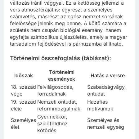
változás iránti vággyal. Ez a kettősség jellemzi a
vers atmoszféráját is: egyrészt a személyes
számvetés, másrészt az egész nemzet sorsának
felelőssége jelenik meg benne. A költő számára a
születés nem csupán biológiai esemény, hanem
egyfajta szimbolikus újjászületés, amely a magyar
társadalom fejlődésével is párhuzamba állítható.
Történelmi összefoglalás (táblázat):
Történelmi
Időszak
Hatás a versre
események
18. század
Felvilágosodás,
Szabadságvágy,
vége
forradalmak
öntudat
19. század
Nemzeti öntudat,
Hazafias
eleje
reformmozgalmak
motívumok
Gyermekkor,
Személyes
Személyes és
szülőföldhöz
élet
nemzeti egység
kötődés