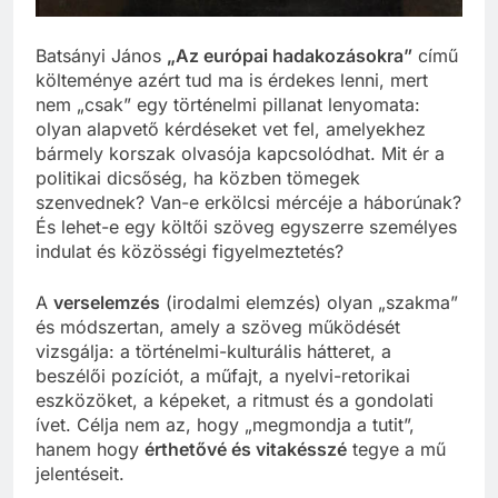
Batsányi János
„Az európai hadakozásokra”
című
költeménye azért tud ma is érdekes lenni, mert
nem „csak” egy történelmi pillanat lenyomata:
olyan alapvető kérdéseket vet fel, amelyekhez
bármely korszak olvasója kapcsolódhat. Mit ér a
politikai dicsőség, ha közben tömegek
szenvednek? Van-e erkölcsi mércéje a háborúnak?
És lehet-e egy költői szöveg egyszerre személyes
indulat és közösségi figyelmeztetés?
A
verselemzés
(irodalmi elemzés) olyan „szakma”
és módszertan, amely a szöveg működését
vizsgálja: a történelmi-kulturális hátteret, a
beszélői pozíciót, a műfajt, a nyelvi-retorikai
eszközöket, a képeket, a ritmust és a gondolati
ívet. Célja nem az, hogy „megmondja a tutit”,
hanem hogy
érthetővé és vitakésszé
tegye a mű
jelentéseit.