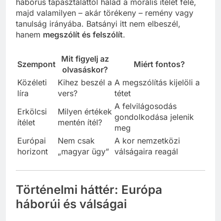
háborús tapasztalattól halad a morális ítélet felé,
majd valamilyen – akár törékeny – remény vagy
tanulság irányába. Batsányi itt nem elbeszél,
hanem
megszólít és felszólít
.
Mit figyelj az
Szempont
Miért fontos?
olvasáskor?
Közéleti
Kihez beszél a
A megszólítás kijelöli a
líra
vers?
tétet
A felvilágosodás
Erkölcsi
Milyen értékek
gondolkodása jelenik
ítélet
mentén ítél?
meg
Európai
Nem csak
A kor nemzetközi
horizont
„magyar ügy”
válságaira reagál
Történelmi háttér: Európa
háborúi és válságai