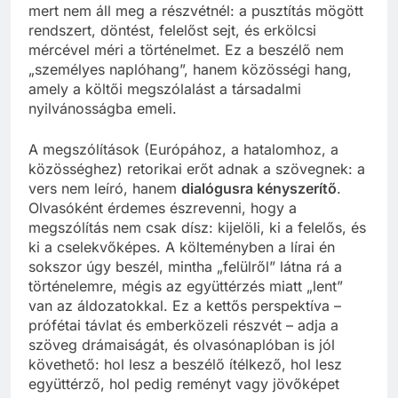
mert nem áll meg a részvétnél: a pusztítás mögött
rendszert, döntést, felelőst sejt, és erkölcsi
mércével méri a történelmet. Ez a beszélő nem
„személyes naplóhang”, hanem közösségi hang,
amely a költői megszólalást a társadalmi
nyilvánosságba emeli.
A megszólítások (Európához, a hatalomhoz, a
közösséghez) retorikai erőt adnak a szövegnek: a
vers nem leíró, hanem
dialógusra kényszerítő
.
Olvasóként érdemes észrevenni, hogy a
megszólítás nem csak dísz: kijelöli, ki a felelős, és
ki a cselekvőképes. A költeményben a lírai én
sokszor úgy beszél, mintha „felülről” látna rá a
történelemre, mégis az együttérzés miatt „lent”
van az áldozatokkal. Ez a kettős perspektíva –
prófétai távlat és emberközeli részvét – adja a
szöveg drámaiságát, és olvasónaplóban is jól
követhető: hol lesz a beszélő ítélkező, hol lesz
együttérző, hol pedig reményt vagy jövőképet