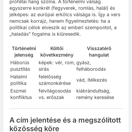
prófétai hang szólna. A történelmi válság
egyszerre konkrét (fegyverek, romlás, halál) és
jelképes: az európai erkölcs válsága is. Így a vers
nemcsak korrajz, hanem figyelmeztetés: ha a
politikai célok elveszik az emberi szempontot, a
„haladás” fogalma is kiüresedik.
Történelmi
Költői
Visszatérő
jelenség
következmény
hangulat
Háborús
képek: vér, rom,
gyász,
pusztítás
sírás
felháborodás
Hatalmi
felelősség
vád, ítélkezés
politika
számonkérése
Eszmei
felvilágosodás
kiábrándultság,
konfliktus
vs. erőszak
remény keresése
A cím jelentése és a megszólított
közösség köre