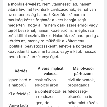
a
morális érvelést
. Nem „tanmesét” ad, hanem
vitára hív: mit tekintünk civilizációnak, és hol van
az emberiesség határa? Kezdők számára a
tanulság kézzelfogható: a vers hangja segít
megérteni, hogy a líra nem csak szerelemről vagy
tájról beszélhet, hanem közéletről is, méghozzá
erős költői eszközökkel. Haladók számára pedig a
kérdés az, mennyire működik a költemény
„politikai beavatkozásként”: lehet-e a költészet
közvetlen társadalmi hatású, vagy inkább hosszú
távon formál érzékenységet.
A vers implicit
Mai olvasói
Kérdés
válasza
párhuzam
Igazolható-e
csak súlyos
civil áldozatok,
a háború?
erkölcsi áron
propaganda
a döntéshozók és
felelősség-
Ki a felelős?
a rendszer
elkenés ma is
igen, de
béke mint közös
Van-e kiút?