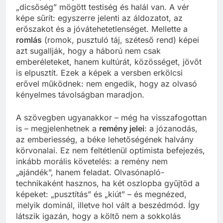
„dicsőség” mögött testiség és halál van. A vér
képe sűrít: egyszerre jelenti az áldozatot, az
erőszakot és a jóvátehetetlenséget. Mellette a
romlás
(romok, pusztuló táj, széteső rend) képei
azt sugallják, hogy a háború nem csak
emberéleteket, hanem kultúrát, közösséget, jövőt
is elpusztít. Ezek a képek a versben erkölcsi
erővel működnek: nem engedik, hogy az olvasó
kényelmes távolságban maradjon.
A szövegben ugyanakkor – még ha visszafogottan
is – megjelenhetnek a
remény jelei
: a józanodás,
az emberiesség, a béke lehetőségének halvány
körvonalai. Ez nem feltétlenül optimista befejezés,
inkább morális követelés: a remény nem
„ajándék”, hanem feladat. Olvasónapló-
technikaként hasznos, ha két oszlopba gyűjtöd a
képeket: „pusztítás” és „kiút” – és megnézed,
melyik dominál, illetve hol vált a beszédmód. Így
látszik igazán, hogy a költő nem a sokkolás