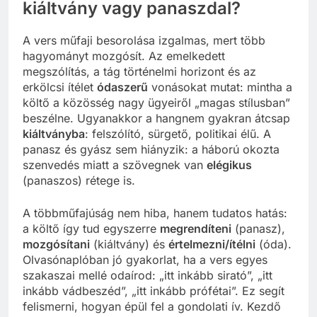
kiáltvány vagy panaszdal?
A vers műfaji besorolása izgalmas, mert több
hagyományt mozgósít. Az emelkedett
megszólítás, a tág történelmi horizont és az
erkölcsi ítélet
ódaszerű
vonásokat mutat: mintha a
költő a közösség nagy ügyeiről „magas stílusban”
beszélne. Ugyanakkor a hangnem gyakran átcsap
kiáltványba
: felszólító, sürgető, politikai élű. A
panasz és gyász sem hiányzik: a háború okozta
szenvedés miatt a szövegnek van
elégikus
(panaszos) rétege is.
A többműfajúság nem hiba, hanem tudatos hatás:
a költő így tud egyszerre
megrendíteni
(panasz),
mozgósítani
(kiáltvány) és
értelmezni/ítélni
(óda).
Olvasónaplóban jó gyakorlat, ha a vers egyes
szakaszai mellé odaírod: „itt inkább sirató”, „itt
inkább vádbeszéd”, „itt inkább prófétai”. Ez segít
felismerni, hogyan épül fel a gondolati ív. Kezdő