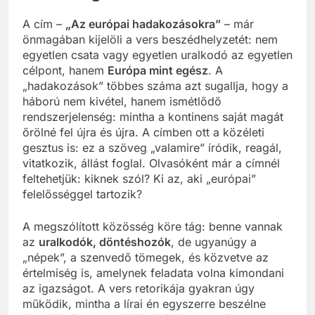
A cím –
„Az európai hadakozásokra”
– már
önmagában kijelöli a vers beszédhelyzetét: nem
egyetlen csata vagy egyetlen uralkodó az egyetlen
célpont, hanem
Európa mint egész
. A
„hadakozások” többes száma azt sugallja, hogy a
háború nem kivétel, hanem ismétlődő
rendszerjelenség: mintha a kontinens saját magát
őrölné fel újra és újra. A címben ott a közéleti
gesztus is: ez a szöveg „valamire” íródik, reagál,
vitatkozik, állást foglal. Olvasóként már a címnél
feltehetjük: kiknek szól? Ki az, aki „európai”
felelősséggel tartozik?
A megszólított közösség köre tág: benne vannak
az
uralkodók, döntéshozók
, de ugyanúgy a
„népek”, a szenvedő tömegek, és közvetve az
értelmiség is, amelynek feladata volna kimondani
az igazságot. A vers retorikája gyakran úgy
működik, mintha a lírai én egyszerre beszélne