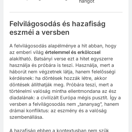
hangot
Felvilágosodás és hazafiság
eszméi a versben
A felvilágosodás alapélménye a hit abban, hogy
az emberi világ
értelemmel és erkölccsel
alakítható. Batsányi verse ezt a hitet egyszerre
használja és próbára is teszi. Használja, mert a
háborút nem végzetnek látja, hanem felelősségi
kérdésnek: ha döntések hozzák létre, akkor
döntések állíthatják meg. Próbára teszi, mert a
történelmi valóság mintha ellentmondana az ész
diadalának: a civilizált Európa mégis pusztít. Így a
versben a felvilágosodás nem „tananyag”, hanem
drámai konfliktus: az eszmény és a valóság
szembenállása.
A hazafiság ebben a kontextusban nem szűk