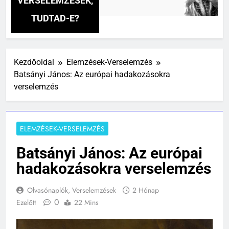
VERSELEMZÉSEK,
3 Nap
TUDTAD-E?
Kezdőoldal
Elemzések-Verselemzés
Batsányi János: Az európai hadakozásokra
verselemzés
ELEMZÉSEK-VERSELEMZÉS
Batsányi János: Az európai
hadakozásokra verselemzés
Olvasónaplók, Verselemzések
2 Hónap
0
Ezelőtt
22 Mins