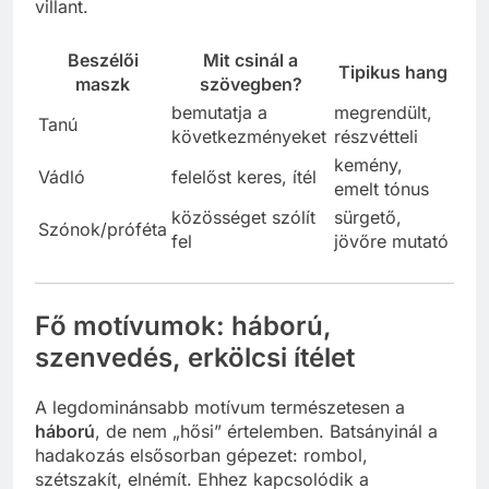
villant.
Beszélői
Mit csinál a
Tipikus hang
maszk
szövegben?
bemutatja a
megrendült,
Tanú
következményeket
részvétteli
kemény,
Vádló
felelőst keres, ítél
emelt tónus
közösséget szólít
sürgető,
Szónok/próféta
fel
jövőre mutató
Fő motívumok: háború,
szenvedés, erkölcsi ítélet
A legdominánsabb motívum természetesen a
háború
, de nem „hősi” értelemben. Batsányinál a
hadakozás elsősorban gépezet: rombol,
szétszakít, elnémít. Ehhez kapcsolódik a