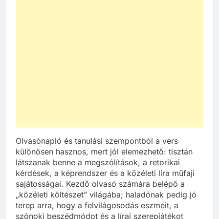
Olvasónapló és tanulási szempontból a vers
különösen hasznos, mert jól elemezhető: tisztán
látszanak benne a megszólítások, a retorikai
kérdések, a képrendszer és a közéleti líra műfaji
sajátosságai. Kezdő olvasó számára belépő a
„közéleti költészet” világába; haladónak pedig jó
terep arra, hogy a felvilágosodás eszméit, a
szónoki beszédmódot és a lírai szerepjátékot