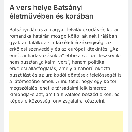
A vers helye Batsányi
életművében és korában
Batsányi János a magyar felvilágosodás és korai
romantika határán mozgó költő, akinek lírájában
gyakran találkozik a
közéleti érzékenység
, az
erkölcsi szenvedély és az európai kitekintés. „Az
európai hadakozásokra” ebbe a sorba illeszkedik:
nem pusztán „alkalmi vers”, hanem politikai-
erkölcsi állásfoglalás, amely a háború okozta
pusztítást és az uralkodói döntések felelősségét is
a látómezőbe emeli. A mű tétje, hogy egy költői
megszólalás lehet-e társadalmi lelkiismeret:
kimondja-e azt, amit a hivatalos beszéd elken, és
képes-e közösségi önvizsgálatra késztetni.