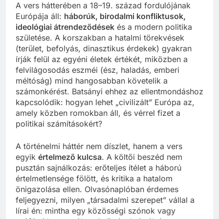
A vers hátterében a 18–19. század fordulójának
Európája áll:
háborúk, birodalmi konfliktusok,
ideológiai átrendeződések
és a modern politika
születése. A korszakban a hatalmi törekvések
(terület, befolyás, dinasztikus érdekek) gyakran
írják felül az egyéni életek értékét, miközben a
felvilágosodás eszméi (ész, haladás, emberi
méltóság) mind hangosabban követelik a
számonkérést. Batsányi ehhez az ellentmondáshoz
kapcsolódik: hogyan lehet „civilizált” Európa az,
amely közben romokban áll, és vérrel fizet a
politikai számításokért?
A történelmi háttér nem díszlet, hanem a vers
egyik
értelmező kulcsa
. A költői beszéd nem
pusztán sajnálkozás: erőteljes ítélet a háború
értelmetlensége fölött, és kritika a hatalom
önigazolása ellen. Olvasónaplóban érdemes
feljegyezni, milyen „társadalmi szerepet” vállal a
lírai én: mintha egy közösségi szónok vagy