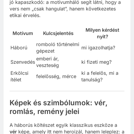
jó kapaszkodó: a motívumháló segít látni, hogy a
vers nem „csak hangulat”, hanem következetes
etikai érvelés.
Milyen kérdést
Motívum
Kulcsjelentés
nyit?
romboló történelmi
Háború
mi igazolhatja?
gépezet
emberi ár,
Szenvedés
ki fizeti meg?
veszteség
Erkölcsi
ki a felelős, mi a
felelősség, mérce
ítélet
tanulság?
Képek és szimbólumok: vér,
romlás, remény jelei
A háborús költészet egyik klasszikus eszköze a
vér
képe, amely itt nem heroizál, hanem leleplez: a