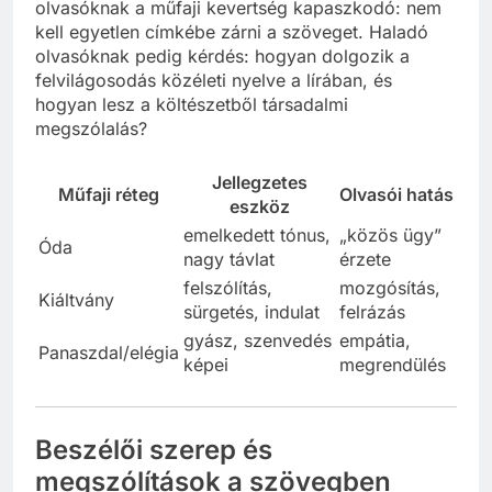
olvasóknak a műfaji kevertség kapaszkodó: nem
kell egyetlen címkébe zárni a szöveget. Haladó
olvasóknak pedig kérdés: hogyan dolgozik a
felvilágosodás közéleti nyelve a lírában, és
hogyan lesz a költészetből társadalmi
megszólalás?
Jellegzetes
Műfaji réteg
Olvasói hatás
eszköz
emelkedett tónus,
„közös ügy”
Óda
nagy távlat
érzete
felszólítás,
mozgósítás,
Kiáltvány
sürgetés, indulat
felrázás
gyász, szenvedés
empátia,
Panaszdal/elégia
képei
megrendülés
Beszélői szerep és
megszólítások a szövegben