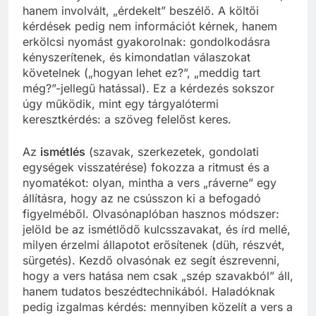
hanem involvált, „érdekelt” beszélő. A költői
kérdések pedig nem információt kérnek, hanem
erkölcsi nyomást gyakorolnak: gondolkodásra
kényszerítenek, és kimondatlan válaszokat
követelnek („hogyan lehet ez?”, „meddig tart
még?”-jellegű hatással). Ez a kérdezés sokszor
úgy működik, mint egy tárgyalótermi
keresztkérdés: a szöveg felelőst keres.
Az
ismétlés
(szavak, szerkezetek, gondolati
egységek visszatérése) fokozza a ritmust és a
nyomatékot: olyan, mintha a vers „ráverne” egy
állításra, hogy az ne csússzon ki a befogadó
figyelméből. Olvasónaplóban hasznos módszer:
jelöld be az ismétlődő kulcsszavakat, és írd mellé,
milyen érzelmi állapotot erősítenek (düh, részvét,
sürgetés). Kezdő olvasónak ez segít észrevenni,
hogy a vers hatása nem csak „szép szavakból” áll,
hanem tudatos beszédtechnikából. Haladóknak
pedig izgalmas kérdés: mennyiben közelít a vers a