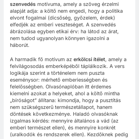
szenvedés
motívuma, amely a szöveg érzelmi
alapját adja: a költő nem engedi, hogy a politika
elvont fogalmai (dicsőség, győzelem, érdek)
elfedjék az emberi veszteséget. A szenvedés
ábrázolása egyben etikai érv: ha látod az árat,
nem tudod ugyanolyan könnyen igazolni a
háborút.
A harmadik fő motívum az
erkölcsi ítélet
, amely a
felvilágosodás emberképéből táplálkozik. A vers
logikája szerint a történelem nem puszta
eseménysor: mérhető emberiességben és
felelősségben. Olvasónaplóban itt érdemes
kiemelni azokat a helyeket, ahol a költő mintha
„bíróságot” állítana: kimondja, hogy a pusztítás
nem szükségszerű természetállapot, hanem
döntések következménye. Haladó olvasóknak
izgalmas kérdés: mennyire általános a vád (az
emberi természet ellen), és mennyire konkrét
(uralkodók és rendszerek ellen). Kezdőknek pedig