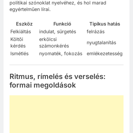
politikai szónoklat nyelvéhez, és hol marad
egyértelműen lírai.
Eszköz
Funkció
Tipikus hatás
Felkiáltás
indulat, sürgetés
felrázás
Költői
erkölcsi
nyugtalanítás
kérdés
számonkérés
Ismétlés
nyomaték, fokozás
emlékezetesség
Ritmus, rímelés és verselés:
formai megoldások