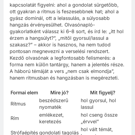
kapcsolatát figyelni: ahol a gondolat sürgetőbb,
ott gyakran a ritmus is feszesebbnek hat; ahol a
gyász dominál, ott a lelassulás, a súlyosabb
hangzás érvényesülhet. Olvasónapló-
gyakorlatként válassz ki 6–8 sort, és írd le: „itt hol
érzem a hangsúlyt?”, „mitől gyorsul/lassul a
szakasz?” – akkor is hasznos, ha nem tudod
pontosan megnevezni a verselési rendszert.
Kezdő olvasónak a legfontosabb felismerés: a
forma nem külön tantárgy, hanem a jelentés része.
A háború témáját a vers „nem csak elmondja”,
hanem ritmusban és hangzásban is megérezteti.
Formai elem
Mire jó?
Mit figyelj?
beszédszerű
hol gyorsul, hol
Ritmus
nyomaték
lassul
emlékezet,
hol cseng össze
Rím
keretezés
„érvvel”
hol vált témát,
Strófaépítés
gondolati tagolás