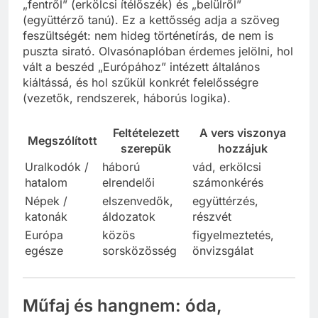
„fentről” (erkölcsi ítélőszék) és „belülről”
(együttérző tanú). Ez a kettősség adja a szöveg
feszültségét: nem hideg történetírás, de nem is
puszta sirató. Olvasónaplóban érdemes jelölni, hol
vált a beszéd „Európához” intézett általános
kiáltássá, és hol szűkül konkrét felelősségre
(vezetők, rendszerek, háborús logika).
Feltételezett
A vers viszonya
Megszólított
szerepük
hozzájuk
Uralkodók /
háború
vád, erkölcsi
hatalom
elrendelői
számonkérés
Népek /
elszenvedők,
együttérzés,
katonák
áldozatok
részvét
Európa
közös
figyelmeztetés,
egésze
sorsközösség
önvizsgálat
Műfaj és hangnem: óda,