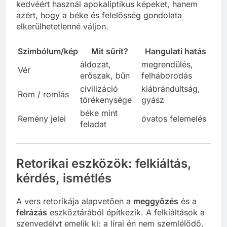
kedvéért használ apokaliptikus képeket, hanem
azért, hogy a béke és felelősség gondolata
elkerülhetetlenné váljon.
Szimbólum/kép
Mit sűrít?
Hangulati hatás
áldozat,
megrendülés,
Vér
erőszak, bűn
felháborodás
civilizáció
kiábrándultság,
Rom / romlás
törékenysége
gyász
béke mint
Remény jelei
óvatos felemelés
feladat
Retorikai eszközök: felkiáltás,
kérdés, ismétlés
A vers retorikája alapvetően a
meggyőzés
és a
felrázás
eszköztárából építkezik. A felkiáltások a
szenvedélyt emelik ki: a lírai én nem szemlélődő,