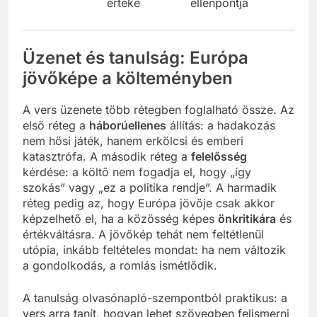
értéke
ellenpontja
Üzenet és tanulság: Európa
jövőképe a költeményben
A vers üzenete több rétegben foglalható össze. Az
első réteg a
háborúellenes
állítás: a hadakozás
nem hősi játék, hanem erkölcsi és emberi
katasztrófa. A második réteg a
felelősség
kérdése: a költő nem fogadja el, hogy „így
szokás” vagy „ez a politika rendje”. A harmadik
réteg pedig az, hogy Európa jövője csak akkor
képzelhető el, ha a közösség képes
önkritikára
és
értékváltásra. A jövőkép tehát nem feltétlenül
utópia, inkább feltételes mondat: ha nem változik
a gondolkodás, a romlás ismétlődik.
A tanulság olvasónapló-szempontból praktikus: a
vers arra tanít, hogyan lehet szövegben felismerni