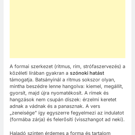
A formai szerkezet (ritmus, rím, strófaszervezés) a
közéleti lírában gyakran a
szónoki hatást
támogatja. Batsányinál a ritmus sokszor olyan,
mintha beszédre lenne hangolva: kiemel, megállít,
gyorsít, majd újra nyomatékosít. A rímek és
hangzások nem csupán díszek: érzelmi keretet
adnak a vádnak és a panasznak. A vers
„zeneisége” így egyszerre fegyelmezi az indulatot
(formába zárja) és felerősíti (visszhangot ad neki).
Haladó szinten érdemes a forma és tartalom