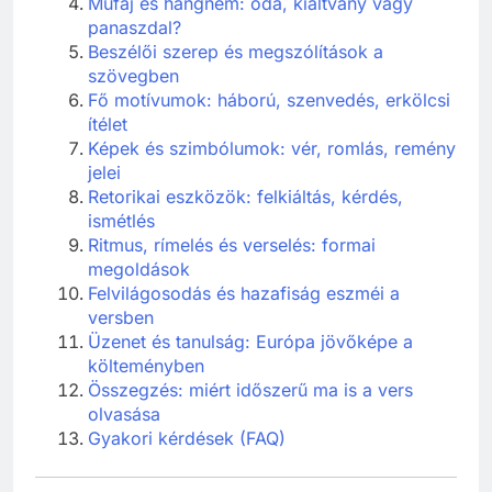
Műfaj és hangnem: óda, kiáltvány vagy
panaszdal?
Beszélői szerep és megszólítások a
szövegben
Fő motívumok: háború, szenvedés, erkölcsi
ítélet
Képek és szimbólumok: vér, romlás, remény
jelei
Retorikai eszközök: felkiáltás, kérdés,
ismétlés
Ritmus, rímelés és verselés: formai
megoldások
Felvilágosodás és hazafiság eszméi a
versben
Üzenet és tanulság: Európa jövőképe a
költeményben
Összegzés: miért időszerű ma is a vers
olvasása
Gyakori kérdések (FAQ)