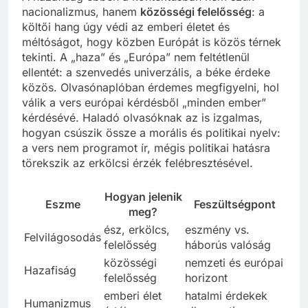
nacionalizmus, hanem
közösségi felelősség
: a
költői hang úgy védi az emberi életet és
méltóságot, hogy közben Európát is közös térnek
tekinti. A „haza” és „Európa” nem feltétlenül
ellentét: a szenvedés univerzális, a béke érdeke
közös. Olvasónaplóban érdemes megfigyelni, hol
válik a vers európai kérdésből „minden ember”
kérdésévé. Haladó olvasóknak az is izgalmas,
hogyan csúszik össze a morális és politikai nyelv:
a vers nem programot ír, mégis politikai hatásra
törekszik az erkölcsi érzék felébresztésével.
Hogyan jelenik
Eszme
Feszültségpont
meg?
ész, erkölcs,
eszmény vs.
Felvilágosodás
felelősség
háborús valóság
közösségi
nemzeti és európai
Hazafiság
felelősség
horizont
emberi élet
hatalmi érdekek
Humanizmus