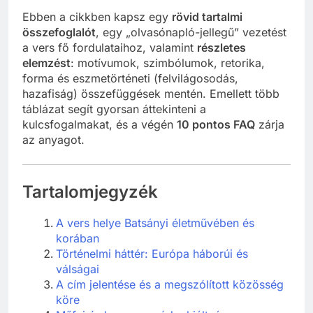
Ebben a cikkben kapsz egy
rövid tartalmi
összefoglalót
, egy „olvasónapló-jellegű” vezetést
a vers fő fordulataihoz, valamint
részletes
elemzést
: motívumok, szimbólumok, retorika,
forma és eszmetörténeti (felvilágosodás,
hazafiság) összefüggések mentén. Emellett több
táblázat segít gyorsan áttekinteni a
kulcsfogalmakat, és a végén
10 pontos FAQ
zárja
az anyagot.
Tartalomjegyzék
A vers helye Batsányi életművében és
korában
Történelmi háttér: Európa háborúi és
válságai
A cím jelentése és a megszólított közösség
köre