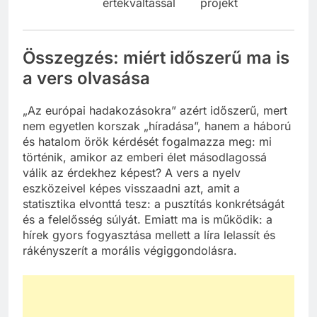
értékváltással
projekt
Összegzés: miért időszerű ma is
a vers olvasása
„Az európai hadakozásokra” azért időszerű, mert
nem egyetlen korszak „híradása”, hanem a háború
és hatalom örök kérdését fogalmazza meg: mi
történik, amikor az emberi élet másodlagossá
válik az érdekhez képest? A vers a nyelv
eszközeivel képes visszaadni azt, amit a
statisztika elvonttá tesz: a pusztítás konkrétságát
és a felelősség súlyát. Emiatt ma is működik: a
hírek gyors fogyasztása mellett a líra lelassít és
rákényszerít a morális végiggondolásra.