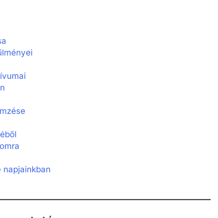
sa
ülményei
e
tívumai
en
lemzése
e
géből
lomra
e napjainkban