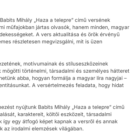
Babits Mihály „Haza a telepre” című versének
mi műfajokban jártas olvasók, hanem minden, magyar
rdekességeket. A vers aktualitása és örök érvényű
demes részletesen megvizsgálni, mit is üzen
ezetének, motívumainak és stíluseszközeinek
k mögötti történelmi, társadalmi és személyes hátteret
hetünk abba, hogyan formálja a magyar líra nagyjai –
entitásunkat. A versértelmezés feladata, hogy hidat
mezést nyújtunk Babits Mihály „Haza a telepre” című
lását, karaktereit, költői eszközeit, társadalmi
nk így egy átfogó képet kapnak a versről és annak
k az irodalmi elemzések világában.