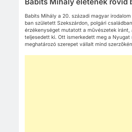
Babits Mihály életének rövid
Babits Mihály a 20. századi magyar irodalom e
ban született Szekszárdon, polgári családba
érzékenységet mutatott a művészetek iránt,
teljesedett ki. Ott ismerkedett meg a Nyugat 
meghatározó szerepet vállalt mind szerzőkén