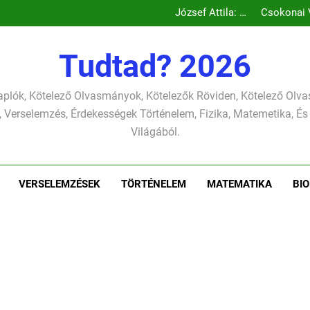
Csokonai Vitéz Mi
Csokonai Vit
József A
József
Csokonai Vitéz Mi
Tudtad? 2026
Csokonai Vit
József A
József
plók, Kötelező Olvasmányok, Kötelezők Röviden, Kötelező Ol
 Verselemzés, Érdekességek Történelem, Fizika, Matemetika, És
Világából.
VERSELEMZÉSEK
TÖRTÉNELEM
MATEMATIKA
BIO