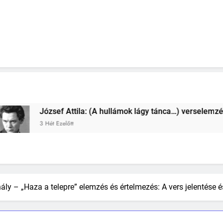
nca…) verselemzés
József Attila: (A harisnyáj
3 Hét Ezelőtt
ály – „Haza a telepre” elemzés és értelmezés: A vers jelentése 