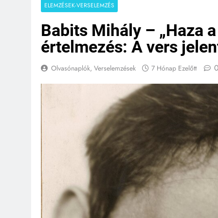
ELEMZÉSEK-VERSELEMZÉS
Babits Mihály – „Haza a
értelmezés: A vers jele
Olvasónaplók, Verselemzések
7 Hónap Ezelőtt