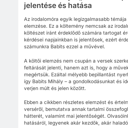
jelentése és hatása
Az irodalomóra egyik legizgalmasabb témája 
elemzése. Ez a költemény nemcsak az irodal
költészet iránt érdeklődő számára tartogat é
kérdései napjainkban is jelentősek, ezért ér
számunkra Babits ezzel a művével.
A költői elemzés nem csupán a versek szerk
feltárását jelenti, hanem azt is, hogy a műve
megértsük. Ezáltal mélyebb bepillantást nyer
így Babits Mihály – a gondolkodásunkat és id
verjen múlt és jelen között.
Ebben a cikkben részletes elemzést és értel
verséről, bemutatva annak tartalmi összefogla
hátterét, valamint mai jelentőségét. Olvasói
hatásáról, legyenek akár kezdők, akár haladó