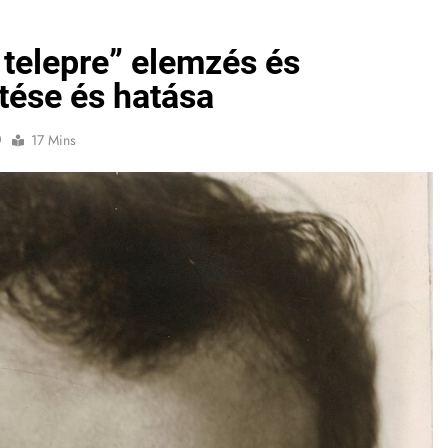
 telepre” elemzés és
ntése és hatása
0
17 Mins