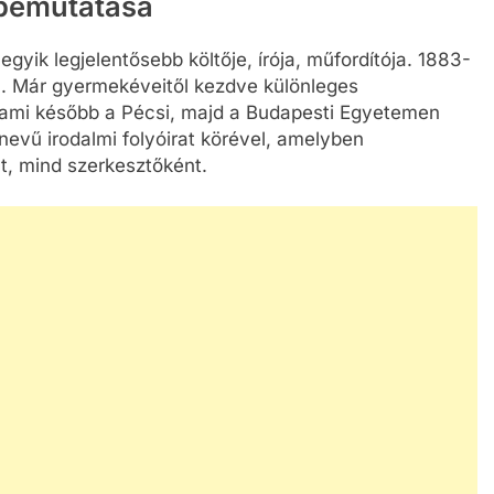
 bemutatása
gyik legjelentősebb költője, írója, műfordítója. 1883-
n. Már gyermekéveitől kezdve különleges
 ami később a Pécsi, majd a Budapesti Egyetemen
nevű irodalmi folyóirat körével, amelyben
t, mind szerkesztőként.