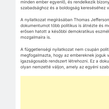
minden ember egyenlő, és rendelkezik bizonyo
szabadsághoz és a boldogság kereséséhez va
A nyilatkozat megírásában Thomas Jefferson 
dokumentumot több politikus is átnézte és mó
erősen hatott a későbbi demokratikus eszmék
mozgalmaira is.
A függetlenségi nyilatkozat nem csupán polit
megfogalmazta, hogy az embereknek joguk van
igazságosabb rendszert létrehozni. Ez a dok
olyan nemzetté váljon, amely az egyéni szaba