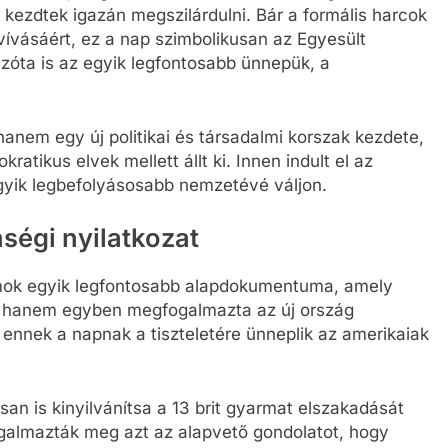
r kezdtek igazán megszilárdulni. Bár a formális harcok
vívásáért, ez a nap szimbolikusan az Egyesült
azóta is az egyik legfontosabb ünnepük, a
anem egy új politikai és társadalmi korszak kezdete,
tikus elvek mellett állt ki. Innen indult el az
egyik legbefolyásosabb nemzetévé váljon.
nségi nyilatkozat
lamok egyik legfontosabb alapdokumentuma, amely
, hanem egyben megfogalmazta az új ország
és ennek a napnak a tiszteletére ünneplik az amerikaiak
an is kinyilvánítsa a 13 brit gyarmat elszakadását
ogalmazták meg azt az alapvető gondolatot, hogy