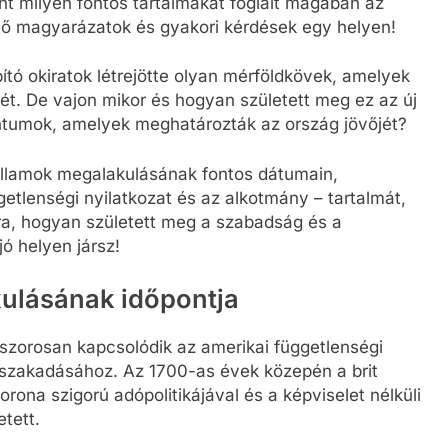
int milyen fontos tartalmakat foglalt magában az
ető magyarázatok és gyakori kérdések egy helyen!
tó okiratok létrejötte olyan mérföldkövek, amelyek
épét. De vajon mikor és hogyan született meg ez az új
tumok, amelyek meghatározták az ország jövőjét?
Államok megalakulásának fontos dátumain,
getlenségi nyilatkozat és az alkotmány – tartalmát,
rra, hogyan született meg a szabadság és a
ó helyen jársz!
ulásának időpontja
szorosan kapcsolódik az amerikai függetlenségi
elszakadásához. Az 1700-as évek közepén a brit
rona szigorú adópolitikájával és a képviselet nélküli
tett.