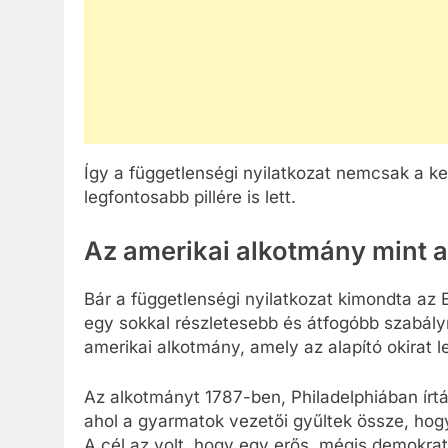
Így a függetlenségi nyilatkozat nemcsak a k
legfontosabb pillére is lett.
Az amerikai alkotmány mint a
Bár a függetlenségi nyilatkozat kimondta az
egy sokkal részletesebb és átfogóbb szabályr
amerikai alkotmány, amely az alapító okirat 
Az alkotmányt 1787-ben, Philadelphiában ír
ahol a gyarmatok vezetői gyűltek össze, hog
A cél az volt, hogy egy erős, mégis demokrati