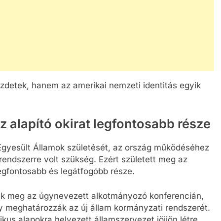
ezdetek, hanem az amerikai nemzeti identitás egyik
z alapító okirat legfontosabb része
 Egyesült Államok születését, az ország működéséhez
endszerre volt szükség. Ezért született meg az
legfontosabb és legátfogóbb része.
ták meg az úgynevezett alkotmányozó konferencián,
y meghatározzák az új állam kormányzati rendszerét.
kus alapokra helyezett államszervezet jöjjön létre,