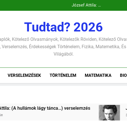
Csokonai Vit
József A
József
Csokonai Vitéz Mi
Csokonai Vit
Tudtad? 2026
József A
József
plók, Kötelező Olvasmányok, Kötelezők Röviden, Kötelező Ol
 Verselemzés, Érdekességek Történelem, Fizika, Matemetika, És
Világából.
VERSELEMZÉSEK
TÖRTÉNELEM
MATEMATIKA
BIO
tánca…) verselemzés
József Attila: (A harisny
3 Hét Ezelőtt