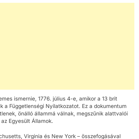
es ismernie, 1776. július 4-e, amikor a 13 brit
ák a Függetlenségi Nyilatkozatot. Ez a dokumentum
lenek, önálló állammá válnak, megszűnik alattvalói
 az Egyesült Államok.
chusetts, Virginia és New York – összefogásával