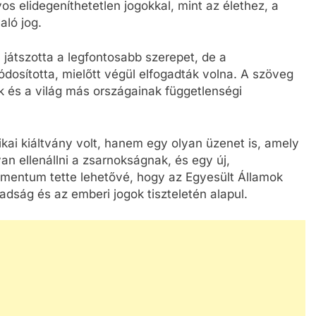
s elidegeníthetetlen jogokkal, mint az élethez, a
ló jog.
játszotta a legfontosabb szerepet, de a
dosította, mielőtt végül elfogadták volna. A szöveg
 és a világ más országainak függetlenségi
ikai kiáltvány volt, hanem egy olyan üzenet is, amely
 ellenállni a zsarnokságnak, és egy új,
umentum tette lehetővé, hogy az Egyesült Államok
dság és az emberi jogok tiszteletén alapul.