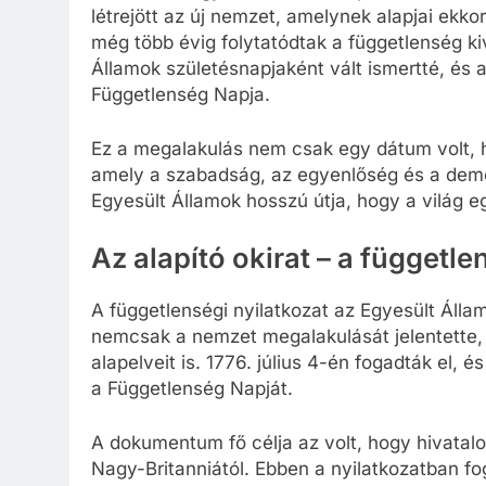
létrejött az új nemzet, amelynek alapjai ekko
még több évig folytatódtak a függetlenség ki
Államok születésnapjaként vált ismertté, és 
Függetlenség Napja.
Ez a megalakulás nem csak egy dátum volt, h
amely a szabadság, az egyenlőség és a demokra
Egyesült Államok hosszú útja, hogy a világ 
Az alapító okirat – a függetle
A függetlenségi nyilatkozat az Egyesült Ál
nemcsak a nemzet megalakulását jelentette
alapelveit is. 1776. július 4-én fogadták el, 
a Függetlenség Napját.
A dokumentum fő célja az volt, hogy hivatalos
Nagy-Britanniától. Ebben a nyilatkozatban f