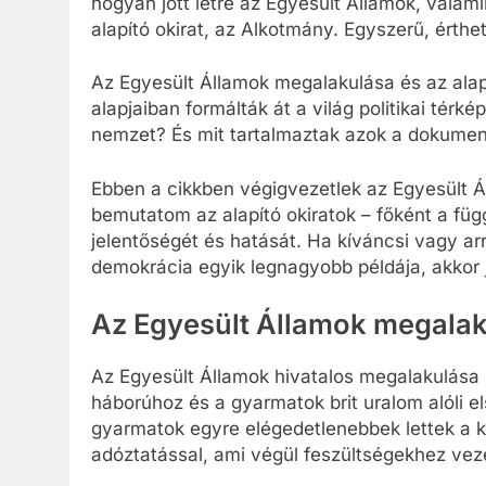
hogyan jött létre az Egyesült Államok, valam
alapító okirat, az Alkotmány. Egyszerű, érth
Az Egyesült Államok megalakulása és az alapí
alapjaiban formálták át a világ politikai térk
nemzet? És mit tartalmaztak azok a dokumen
Ebben a cikkben végigvezetlek az Egyesült 
bemutatom az alapító okiratok – főként a füg
jelentőségét és hatását. Ha kíváncsi vagy a
demokrácia egyik legnagyobb példája, akkor j
Az Egyesült Államok megalak
Az Egyesült Államok hivatalos megalakulása 
háborúhoz és a gyarmatok brit uralom alóli 
gyarmatok egyre elégedetlenebbek lettek a ko
adóztatással, ami végül feszültségekhez veze