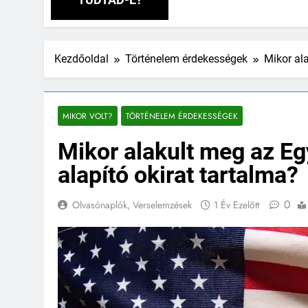
Kezdőoldal
Történelem érdekességek
Mikor ala
MIKOR VOLT?
TÖRTÉNELEM ÉRDEKESSÉGEK
Mikor alakult meg az Eg
alapító okirat tartalma?
0
Olvasónaplók, Verselemzések
1 Év Ezelőtt