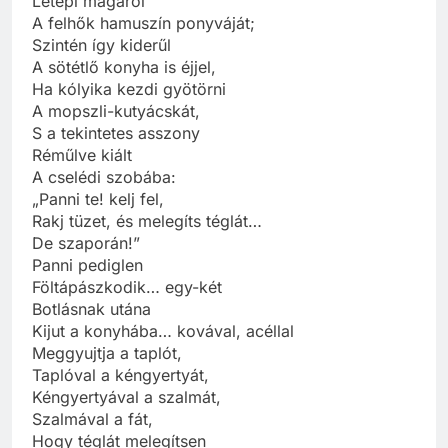
Letépi magáról
A felhők hamuszín ponyváját;
Szintén így kiderűl
A sötétlő konyha is éjjel,
Ha kólyika kezdi gyötörni
A mopszli-kutyácskát,
S a tekintetes asszony
Réműlve kiált
A cselédi szobába:
„Panni te! kelj fel,
Rakj tüzet, és melegíts téglát…
De szaporán!”
Panni pediglen
Föltápászkodik… egy-két
Botlásnak utána
Kijut a konyhába… kovával, acéllal
Meggyujtja a taplót,
Taplóval a kéngyertyát,
Kéngyertyával a szalmát,
Szalmával a fát,
Hogy téglát melegítsen