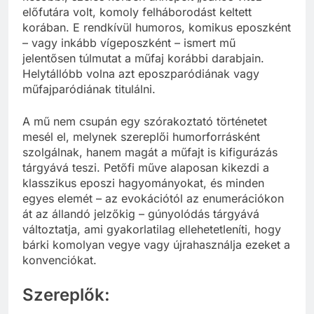
előfutára volt, komoly felháborodást keltett
korában. E rendkívül humoros, komikus eposzként
– vagy inkább vígeposzként – ismert mű
jelentősen túlmutat a műfaj korábbi darabjain.
Helytállóbb volna azt eposzparódiának vagy
műfajparódiának titulálni.
A mű nem csupán egy szórakoztató történetet
mesél el, melynek szereplői humorforrásként
szolgálnak, hanem magát a műfajt is kifigurázás
tárgyává teszi. Petőfi műve alaposan kikezdi a
klasszikus eposzi hagyományokat, és minden
egyes elemét – az evokációtól az enumerációkon
át az állandó jelzőkig – gúnyolódás tárgyává
változtatja, ami gyakorlatilag ellehetetleníti, hogy
bárki komolyan vegye vagy újrahasználja ezeket a
konvenciókat.
Szereplők: