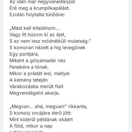
Az idén már negyvenedikszer
Éré meg a krumplikapálást.
Ezután folytatta tünődve:
„Mást kell kitalálnom…
Vagy itt húzom ki az éjet,
S ez nem lesz módnélkűli mulatság.”
S komoran nézett a híg levegőnek
Egy pontjára,
Miként a gólyamadár néz
Fenekére a tónak,
Mikor a prédát lesi, mellyel
A kémény tetején
Várakozásba merűlt fiait
Megvendégelni akarja.
„Megvan… ahá, megvan!” rikkanta,
S komoly orcájára derű jött:
Mint kiderűl példának okáért
A föld, mikor a nap