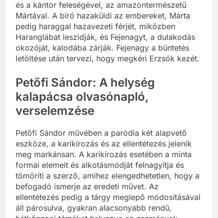
és a kántor feleségével, az amazontermészetű
Mártával. A bíró hazaküldi az embereket, Márta
pedig haraggal hazavezeti férjét, miközben
Haranglábat leszidják, és Fejenagyt, a dulakodás
okozóját, kalodába zárják. Fejenagy a büntetés
letöltése után tervezi, hogy megkéri Erzsók kezét.
Petőfi Sándor: A helység
kalapácsa olvasónapló,
verselemzése
Petőfi Sándor művében a paródia két alapvető
eszköze, a karikírozás és az ellentétezés jelenik
meg markánsan. A karikírozás esetében a minta
formai elemeit és alkotásmódját felnagyítja és
tömöríti a szerző, amihez elengedhetetlen, hogy a
befogadó ismerje az eredeti művet. Az
ellentétezés pedig a tárgy meglepő módosításával
áll párosulva, gyakran alacsonyabb rendű,