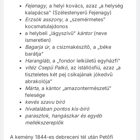
Fejenagy
, a helyi kovács, azaz „a helység
kalapácsa” (Szélestenyerű Fejenagy)
Erzsók asszony
, a „szemérmetes”
kocsmatulajdonos
a helybeli „lágyszívű”
kántor
(neve
ismeretlen)
Bagarja úr
, a csizmakészítő, a „béke
barátja”
Harangláb
, a „fondor lelkületű egyházfi”
vitéz Csepü Palkó
, az istállósfiú, azaz „a
tiszteletes két pej csikajának jókedvű
abrakolója”
Márta
, a kántor „amazontermészetü”
felesége
kevés szavu bíró
hívatalában pontos kis-bíró
parasztok, hangászkar és egyéb
mellékszereplők
A kemény 1844-es debreceni tél után Petőfi