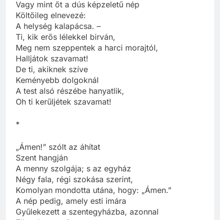
Vagy mint őt a dús képzeletű nép
Költőileg elnevezé:
A helység kalapácsa. –
Ti, kik erős lélekkel birván,
Meg nem szeppentek a harci morajtól,
Halljátok szavamat!
De ti, akiknek szíve
Keményebb dolgoknál
A test alsó részébe hanyatlik,
Oh ti kerűljétek szavamat!
*
„Ámen!” szólt az áhítat
Szent hangján
A menny szolgája; s az egyház
Négy fala, régi szokása szerint,
Komolyan mondotta utána, hogy: „Ámen.”
A nép pedig, amely esti imára
Gyűlekezett a szentegyházba, azonnal