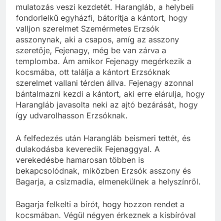
mulatozás veszi kezdetét. Harangláb, a helybeli
fondorlelkű egyházfi, bátorítja a kántort, hogy
valljon szerelmet Szemérmetes Erzsók
asszonynak, aki a csapos, amíg az asszony
szeretője, Fejenagy, még be van zárva a
templomba. Ám amikor Fejenagy megérkezik a
kocsmába, ott találja a kántort Erzsóknak
szerelmet vallani térden állva. Fejenagy azonnal
bántalmazni kezdi a kántort, aki erre elárulja, hogy
Harangláb javasolta neki az ajtó bezárását, hogy
így udvarolhasson Erzsóknak.
A felfedezés után Harangláb beismeri tettét, és
dulakodásba keveredik Fejenaggyal. A
verekedésbe hamarosan többen is
bekapcsolódnak, miközben Erzsók asszony és
Bagarja, a csizmadia, elmenekülnek a helyszínről.
Bagarja felkelti a bírót, hogy hozzon rendet a
kocsmában. Végül négyen érkeznek a kisbíróval