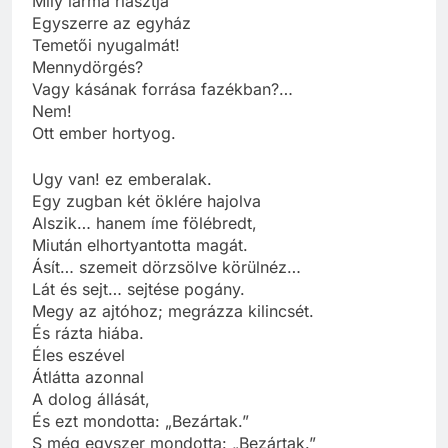
Mily lárma riasztja
Egyszerre az egyház
Temetői nyugalmát!
Mennydörgés?
Vagy kásának forrása fazékban?…
Nem!
Ott ember hortyog.
Ugy van! ez emberalak.
Egy zugban két öklére hajolva
Alszik… hanem íme fölébredt,
Miután elhortyantotta magát.
Ásít… szemeit dörzsölve körülnéz…
Lát és sejt… sejtése pogány.
Megy az ajtóhoz; megrázza kilincsét.
És rázta hiába.
Éles eszével
Átlátta azonnal
A dolog állását,
És ezt mondotta: „Bezártak.”
S még egyszer mondotta: „Bezártak.”