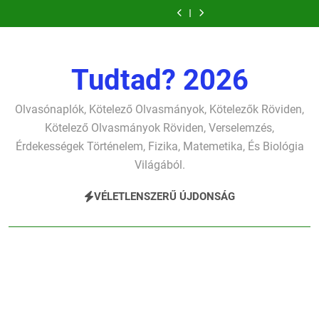
Ugrás
szonettje
fársáng
Dugonics
élet-
szonettje
fársáng
Dugonics
gyerekszemű
gondolkodó
verselemzés
búcsúzó
oszlopa
tavon
verselemzés
búcsúzó
oszlopa
élet-
szonettje
a
szavai
verselemzés
verselemzés
szavai
verselemzés
tavon
verselemzés
tartalomra
verselemzés
verselemzés
verselemzés
Tudtad? 2026
Olvasónaplók, Kötelező Olvasmányok, Kötelezők Röviden,
Kötelező Olvasmányok Röviden, Verselemzés,
Érdekességek Történelem, Fizika, Matemetika, És Biológia
Világából.
VÉLETLENSZERŰ ÚJDONSÁG