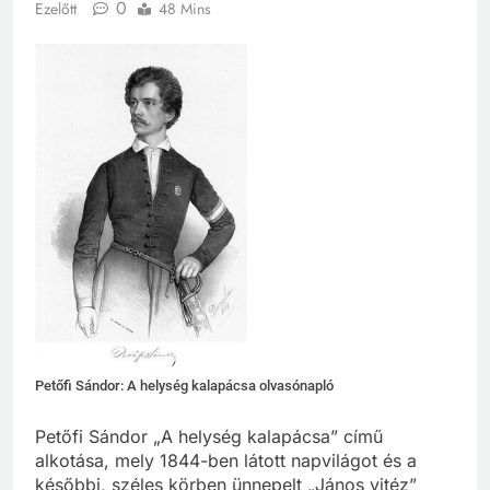
0
Ezelőtt
48 Mins
Petőfi Sándor: A helység kalapácsa olvasónapló
Petőfi Sándor „A helység kalapácsa” című
alkotása, mely 1844-ben látott napvilágot és a
későbbi, széles körben ünnepelt „János vitéz”