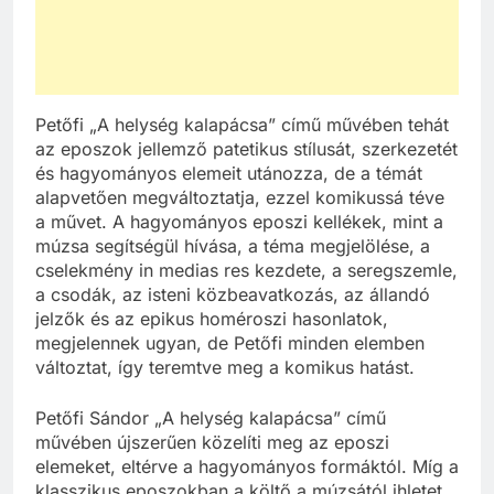
Petőfi „A helység kalapácsa” című művében tehát
az eposzok jellemző patetikus stílusát, szerkezetét
és hagyományos elemeit utánozza, de a témát
alapvetően megváltoztatja, ezzel komikussá téve
a művet. A hagyományos eposzi kellékek, mint a
múzsa segítségül hívása, a téma megjelölése, a
cselekmény in medias res kezdete, a seregszemle,
a csodák, az isteni közbeavatkozás, az állandó
jelzők és az epikus homéroszi hasonlatok,
megjelennek ugyan, de Petőfi minden elemben
változtat, így teremtve meg a komikus hatást.
Petőfi Sándor „A helység kalapácsa” című
művében újszerűen közelíti meg az eposzi
elemeket, eltérve a hagyományos formáktól. Míg a
klasszikus eposzokban a költő a múzsától ihletet