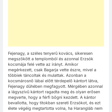
Fejenagy, a széles tenyerű kovács, sikeresen
megszökött a templomból és azonnal Erzsók
kocsmája felé vette az irányt. Amikor
megérkezett, csak Bagarja vette észre, mivel a
többiek táncoltak és mulattak. Azonban a
kocsmárosnő lábai előtt térdepelő kántort látva,
Fejenagy dühében megfagyott. Mérgében azonnal
a lágyszívű kántort ragadta meg és olyan erősen
megverte, hogy a férfi bőgni kezdett. A kántor
bevallotta, hogy titokban szereti Erzsókot, és ezt
élete végéig megtartotta volna, ha Harangláb nem