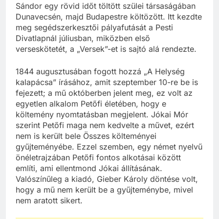
Sándor egy rövid időt töltött szülei társaságában
Dunavecsén, majd Budapestre költözött. Itt kezdte
meg segédszerkesztői pályafutását a Pesti
Divatlapnál júliusban, miközben első
verseskötetét, a „Versek”-et is sajtó alá rendezte.
1844 augusztusában fogott hozzá „A Helység
kalapácsa” írásához, amit szeptember 10-re be is
fejezett; a mű októberben jelent meg, ez volt az
egyetlen alkalom Petőfi életében, hogy e
költemény nyomtatásban megjelent. Jókai Mór
szerint Petőfi maga nem kedvelte a művet, ezért
nem is került bele Összes költeményei
gyűjteményébe. Ezzel szemben, egy német nyelvű
önéletrajzában Petőfi fontos alkotásai között
említi, ami ellentmond Jókai állításának.
Valószínűleg a kiadó, Gieber Károly döntése volt,
hogy a mű nem került be a gyűjteménybe, mivel
nem aratott sikert.