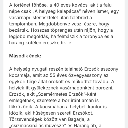
A történet főhőse, a 40 éves kovács, akit a falu
népe csak „A helység kalapácsa” néven ismer, egy
vasárnapi istentisztelet után felébred a
templomban. Megdöbbenve veszi észre, hogy
bezárták. Hosszas töprengés után rájön, hogy a
legjobb megoldás, ha felmászik a toronyba és a
harang kötélen ereszkedik le.
Második ének:
A helység nyugati részén található Erzsók asszony
kocsmája, amit az 55 éves özvegyasszony az
egykori férje által örökölt és működtet tovább. A
helyiek itt gyülekeznek vasárnaponként borozni.
Erzsók, akit „Szemérmetes Erzsók”-ként
emlegetnek, szeretete a bor iránt arcán is
tükröződik. A kocsmában a helybéli kántor is
időzik, aki hűségesen szereti Erzsókot.
Törzsvendégek között van Bagarja, a
„csizmacsinálás művésze” és Harangláb, a