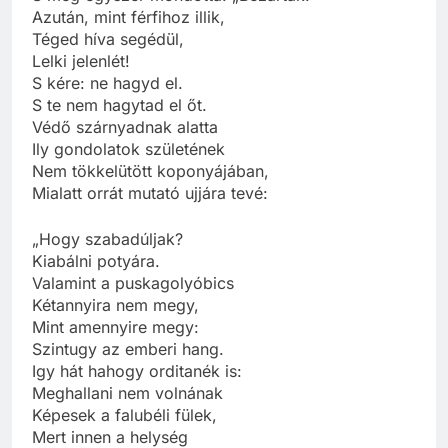
Azután, mint férfihoz illik,
Téged híva segédül,
Lelki jelenlét!
S kére: ne hagyd el.
S te nem hagytad el őt.
Védő szárnyadnak alatta
Ily gondolatok születének
Nem tökkelütött koponyájában,
Mialatt orrát mutató ujjára tevé:
„Hogy szabadúljak?
Kiabálni potyára.
Valamint a puskagolyóbics
Kétannyira nem megy,
Mint amennyire megy:
Szintugy az emberi hang.
Igy hát hahogy orditanék is:
Meghallani nem volnának
Képesek a falubéli fülek,
Mert innen a helység