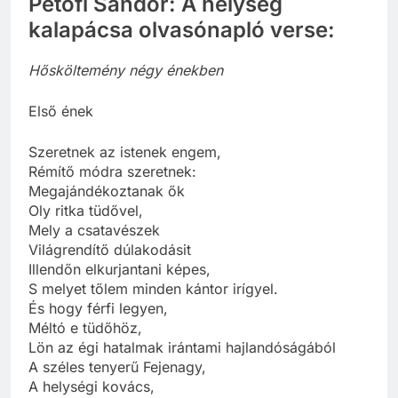
Petőfi Sándor: A helység
kalapácsa olvasónapló verse:
Hősköltemény négy énekben
Első ének
Szeretnek az istenek engem,
Rémítő módra szeretnek:
Megajándékoztanak ők
Oly ritka tüdővel,
Mely a csatavészek
Világrendítő dúlakodásit
Illendőn elkurjantani képes,
S melyet tőlem minden kántor irígyel.
És hogy férfi legyen,
Méltó e tüdőhöz,
Lön az égi hatalmak irántami hajlandóságából
A széles tenyerű Fejenagy,
A helységi kovács,