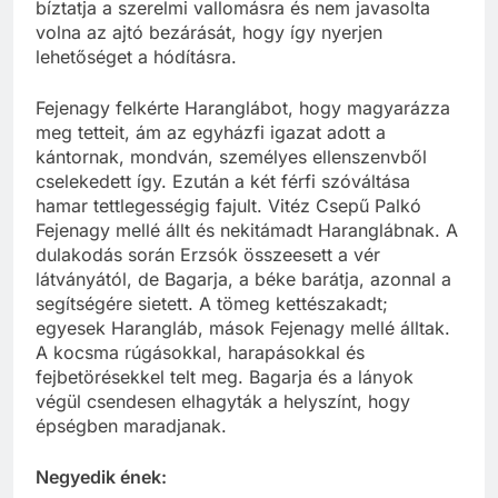
bíztatja a szerelmi vallomásra és nem javasolta
volna az ajtó bezárását, hogy így nyerjen
lehetőséget a hódításra.
Fejenagy felkérte Haranglábot, hogy magyarázza
meg tetteit, ám az egyházfi igazat adott a
kántornak, mondván, személyes ellenszenvből
cselekedett így. Ezután a két férfi szóváltása
hamar tettlegességig fajult. Vitéz Csepű Palkó
Fejenagy mellé állt és nekitámadt Haranglábnak. A
dulakodás során Erzsók összeesett a vér
látványától, de Bagarja, a béke barátja, azonnal a
segítségére sietett. A tömeg kettészakadt;
egyesek Harangláb, mások Fejenagy mellé álltak.
A kocsma rúgásokkal, harapásokkal és
fejbetörésekkel telt meg. Bagarja és a lányok
végül csendesen elhagyták a helyszínt, hogy
épségben maradjanak.
Negyedik ének: