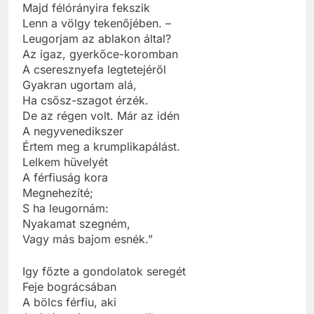
Majd félórányira fekszik
Lenn a völgy tekenőjében. –
Leugorjam az ablakon által?
Az igaz, gyerkőce-koromban
A cseresznyefa legtetejéről
Gyakran ugortam alá,
Ha csősz-szagot érzék.
De az régen volt. Már az idén
A negyvenedikszer
Értem meg a krumplikapálást.
Lelkem hüvelyét
A férfiuság kora
Megnehezíté;
S ha leugornám:
Nyakamat szegném,
Vagy más bajom esnék.”
Igy főzte a gondolatok seregét
Feje bográcsában
A bölcs férfiu, aki