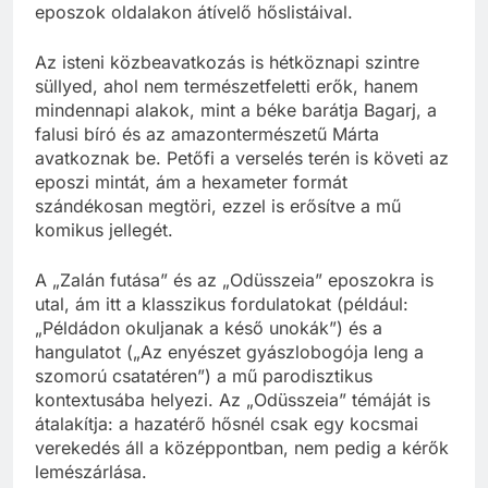
eposzok oldalakon átívelő hőslistáival.
Az isteni közbeavatkozás is hétköznapi szintre
süllyed, ahol nem természetfeletti erők, hanem
mindennapi alakok, mint a béke barátja Bagarj, a
falusi bíró és az amazontermészetű Márta
avatkoznak be. Petőfi a verselés terén is követi az
eposzi mintát, ám a hexameter formát
szándékosan megtöri, ezzel is erősítve a mű
komikus jellegét.
A „Zalán futása” és az „Odüsszeia” eposzokra is
utal, ám itt a klasszikus fordulatokat (például:
„Példádon okuljanak a késő unokák”) és a
hangulatot („Az enyészet gyászlobogója leng a
szomorú csatatéren”) a mű parodisztikus
kontextusába helyezi. Az „Odüsszeia” témáját is
átalakítja: a hazatérő hősnél csak egy kocsmai
verekedés áll a középpontban, nem pedig a kérők
lemészárlása.