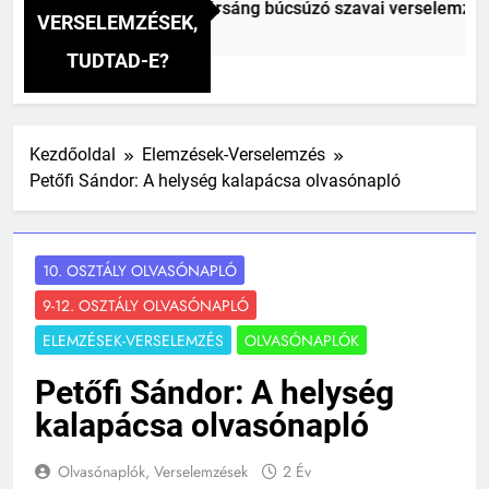
ai Vitéz Mihály: A fársáng búcsúzó szavai verselemzés
VERSELEMZÉSEK,
zelőtt
TUDTAD-E?
Kezdőoldal
Elemzések-Verselemzés
Petőfi Sándor: A helység kalapácsa olvasónapló
10. OSZTÁLY OLVASÓNAPLÓ
9-12. OSZTÁLY OLVASÓNAPLÓ
ELEMZÉSEK-VERSELEMZÉS
OLVASÓNAPLÓK
Petőfi Sándor: A helység
kalapácsa olvasónapló
Olvasónaplók, Verselemzések
2 Év