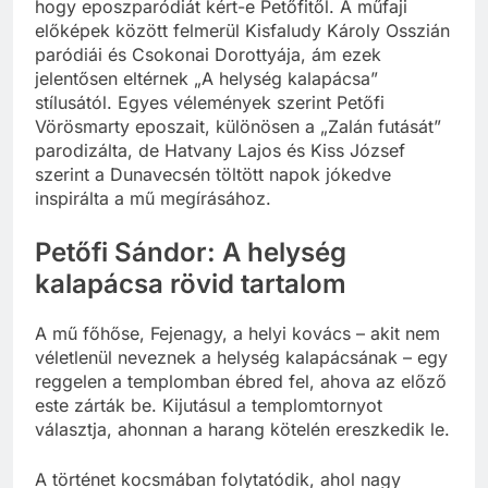
hogy eposzparódiát kért-e Petőfitől. A műfaji
előképek között felmerül Kisfaludy Károly Osszián
paródiái és Csokonai Dorottyája, ám ezek
jelentősen eltérnek „A helység kalapácsa”
stílusától. Egyes vélemények szerint Petőfi
Vörösmarty eposzait, különösen a „Zalán futását”
parodizálta, de Hatvany Lajos és Kiss József
szerint a Dunavecsén töltött napok jókedve
inspirálta a mű megírásához.
Petőfi Sándor: A helység
kalapácsa rövid tartalom
A mű főhőse, Fejenagy, a helyi kovács – akit nem
véletlenül neveznek a helység kalapácsának – egy
reggelen a templomban ébred fel, ahova az előző
este zárták be. Kijutásul a templomtornyot
választja, ahonnan a harang kötelén ereszkedik le.
A történet kocsmában folytatódik, ahol nagy