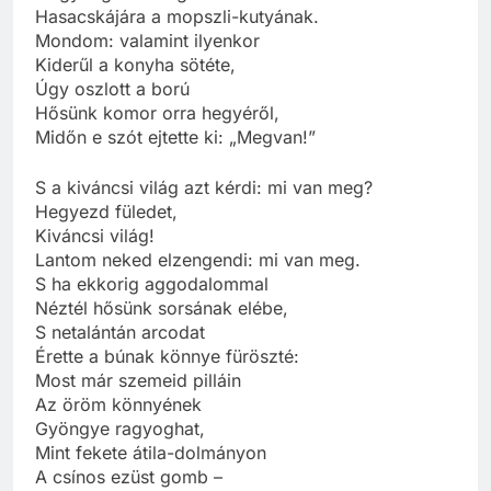
Hasacskájára a mopszli-kutyának.
Mondom: valamint ilyenkor
Kiderűl a konyha sötéte,
Úgy oszlott a ború
Hősünk komor orra hegyéről,
Midőn e szót ejtette ki: „Megvan!”
S a kiváncsi világ azt kérdi: mi van meg?
Hegyezd füledet,
Kiváncsi világ!
Lantom neked elzengendi: mi van meg.
S ha ekkorig aggodalommal
Néztél hősünk sorsának elébe,
S netalántán arcodat
Érette a búnak könnye füröszté:
Most már szemeid pilláin
Az öröm könnyének
Gyöngye ragyoghat,
Mint fekete átila-dolmányon
A csínos ezüst gomb –