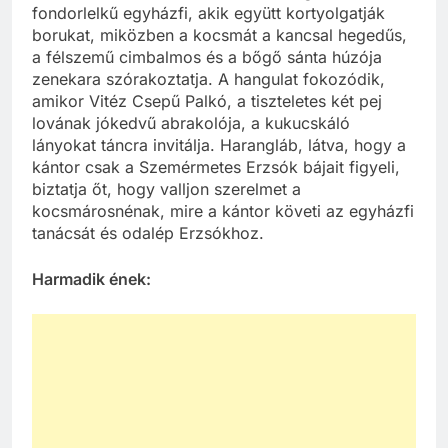
fondorlelkű egyházfi, akik együtt kortyolgatják
borukat, miközben a kocsmát a kancsal hegedűs,
a félszemű cimbalmos és a bőgő sánta húzója
zenekara szórakoztatja. A hangulat fokozódik,
amikor Vitéz Csepű Palkó, a tiszteletes két pej
lovának jókedvű abrakolója, a kukucskáló
lányokat táncra invitálja. Harangláb, látva, hogy a
kántor csak a Szemérmetes Erzsók bájait figyeli,
biztatja őt, hogy valljon szerelmet a
kocsmárosnénak, mire a kántor követi az egyházfi
tanácsát és odalép Erzsókhoz.
Harmadik ének: