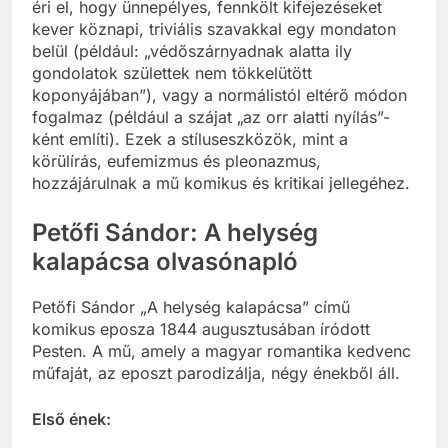
éri el, hogy ünnepélyes, fennkölt kifejezéseket
kever köznapi, triviális szavakkal egy mondaton
belül (például: „védőszárnyadnak alatta ily
gondolatok születtek nem tökkelütött
koponyájában”), vagy a normálistól eltérő módon
fogalmaz (például a szájat „az orr alatti nyílás”-
ként említi). Ezek a stíluseszközök, mint a
körülírás, eufemizmus és pleonazmus,
hozzájárulnak a mű komikus és kritikai jellegéhez.
Petőfi Sándor: A helység
kalapácsa olvasónapló
Petőfi Sándor „A helység kalapácsa” című
komikus eposza 1844 augusztusában íródott
Pesten. A mű, amely a magyar romantika kedvenc
műfaját, az eposzt parodizálja, négy énekből áll.
Első ének: