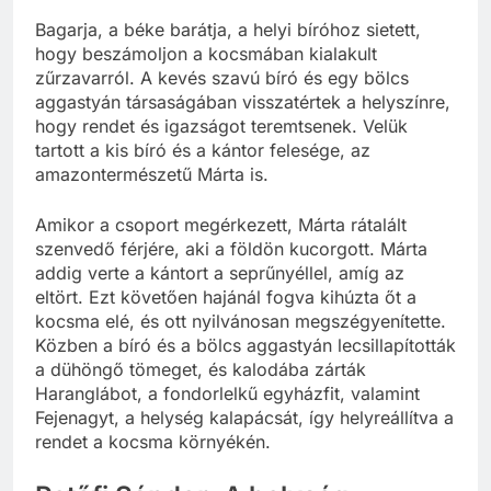
Bagarja, a béke barátja, a helyi bíróhoz sietett,
hogy beszámoljon a kocsmában kialakult
zűrzavarról. A kevés szavú bíró és egy bölcs
aggastyán társaságában visszatértek a helyszínre,
hogy rendet és igazságot teremtsenek. Velük
tartott a kis bíró és a kántor felesége, az
amazontermészetű Márta is.
Amikor a csoport megérkezett, Márta rátalált
szenvedő férjére, aki a földön kucorgott. Márta
addig verte a kántort a seprűnyéllel, amíg az
eltört. Ezt követően hajánál fogva kihúzta őt a
kocsma elé, és ott nyilvánosan megszégyenítette.
Közben a bíró és a bölcs aggastyán lecsillapították
a dühöngő tömeget, és kalodába zárták
Haranglábot, a fondorlelkű egyházfit, valamint
Fejenagyt, a helység kalapácsát, így helyreállítva a
rendet a kocsma környékén.