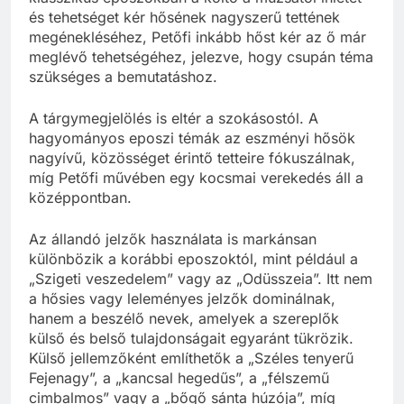
és tehetséget kér hősének nagyszerű tettének
megénekléséhez, Petőfi inkább hőst kér az ő már
meglévő tehetségéhez, jelezve, hogy csupán téma
szükséges a bemutatáshoz.
A tárgymegjelölés is eltér a szokásostól. A
hagyományos eposzi témák az eszményi hősök
nagyívű, közösséget érintő tetteire fókuszálnak,
míg Petőfi művében egy kocsmai verekedés áll a
középpontban.
Az állandó jelzők használata is markánsan
különbözik a korábbi eposzoktól, mint például a
„Szigeti veszedelem” vagy az „Odüsszeia”. Itt nem
a hősies vagy leleményes jelzők dominálnak,
hanem a beszélő nevek, amelyek a szereplők
külső és belső tulajdonságait egyaránt tükrözik.
Külső jellemzőként említhetők a „Széles tenyerű
Fejenagy”, a „kancsal hegedűs”, a „félszemű
cimbalmos” vagy a „bőgő sánta húzója”, míg