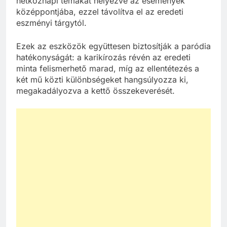
hétköznapi témákat helyezve az események
középpontjába, ezzel távolítva el az eredeti
eszményi tárgytól.
Ezek az eszközök együttesen biztosítják a paródia
hatékonyságát: a karikírozás révén az eredeti
minta felismerhető marad, míg az ellentétezés a
két mű közti különbségeket hangsúlyozza ki,
megakadályozva a kettő összekeverését.