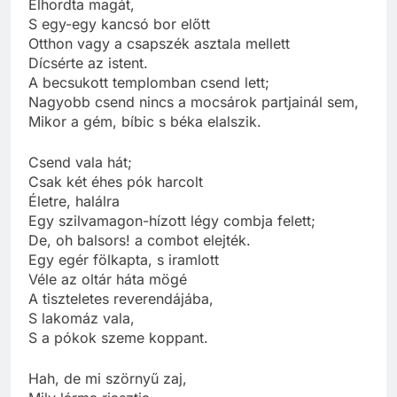
Elhordta magát,
S egy-egy kancsó bor előtt
Otthon vagy a csapszék asztala mellett
Dícsérte az istent.
A becsukott templomban csend lett;
Nagyobb csend nincs a mocsárok partjainál sem,
Mikor a gém, bíbic s béka elalszik.
Csend vala hát;
Csak két éhes pók harcolt
Életre, halálra
Egy szilvamagon-hízott légy combja felett;
De, oh balsors! a combot elejték.
Egy egér fölkapta, s iramlott
Véle az oltár háta mögé
A tiszteletes reverendájába,
S lakomáz vala,
S a pókok szeme koppant.
Hah, de mi szörnyű zaj,