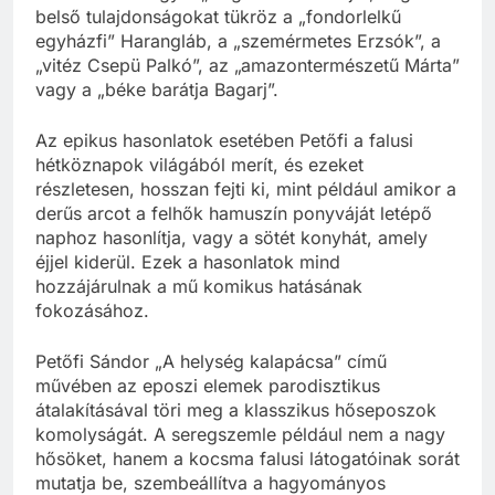
belső tulajdonságokat tükröz a „fondorlelkű
egyházfi” Harangláb, a „szemérmetes Erzsók”, a
„vitéz Csepü Palkó”, az „amazontermészetű Márta”
vagy a „béke barátja Bagarj”.
Az epikus hasonlatok esetében Petőfi a falusi
hétköznapok világából merít, és ezeket
részletesen, hosszan fejti ki, mint például amikor a
derűs arcot a felhők hamuszín ponyváját letépő
naphoz hasonlítja, vagy a sötét konyhát, amely
éjjel kiderül. Ezek a hasonlatok mind
hozzájárulnak a mű komikus hatásának
fokozásához.
Petőfi Sándor „A helység kalapácsa” című
művében az eposzi elemek parodisztikus
átalakításával töri meg a klasszikus hőseposzok
komolyságát. A seregszemle például nem a nagy
hősöket, hanem a kocsma falusi látogatóinak sorát
mutatja be, szembeállítva a hagyományos