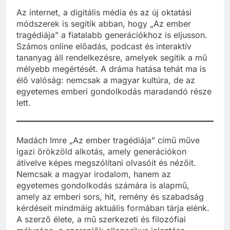
Az internet, a digitális média és az új oktatási
módszerek is segítik abban, hogy „Az ember
tragédiája” a fiatalabb generációkhoz is eljusson.
Számos online előadás, podcast és interaktív
tananyag áll rendelkezésre, amelyek segítik a mű
mélyebb megértését. A dráma hatása tehát ma is
élő valóság: nemcsak a magyar kultúra, de az
egyetemes emberi gondolkodás maradandó része
lett.
Madách Imre „Az ember tragédiája” című műve
igazi örökzöld alkotás, amely generációkon
átívelve képes megszólítani olvasóit és nézőit.
Nemcsak a magyar irodalom, hanem az
egyetemes gondolkodás számára is alapmű,
amely az emberi sors, hit, remény és szabadság
kérdéseit mindmáig aktuális formában tárja elénk.
A szerző élete, a mű szerkezeti és filozófiai