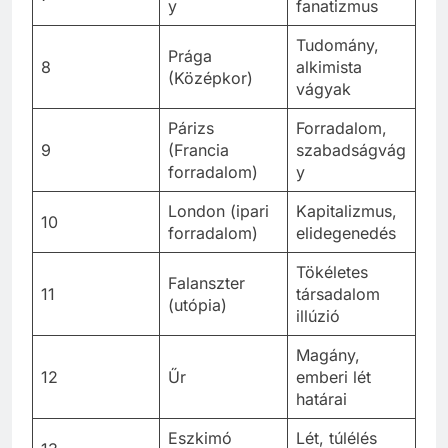
y
fanatizmus
Tudomány,
Prága
8
alkimista
(Középkor)
vágyak
Párizs
Forradalom,
9
(Francia
szabadságvág
forradalom)
y
London (ipari
Kapitalizmus,
10
forradalom)
elidegenedés
Tökéletes
Falanszter
11
társadalom
(utópia)
illúzió
Magány,
12
Űr
emberi lét
határai
Eszkimó
Lét, túlélés