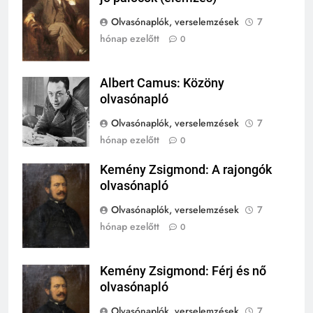
bukása, és mi történt utána?
Olvasónaplók, verselemzések
7
MIKOR VOLT?
TÖRTÉNELEM ÉRDEKESSÉGEK
hónap ezelőtt
0
1
Albert Camus: Közöny
Ki volt Zeusz?
Albert Camus
olvasónapló
KIK VOLTAK?
TÖRTÉNELEM ÉRDEKESSÉGEK
Olvasónaplók, verselemzések
7
hónap ezelőtt
0
408
2
Gárdonyi Géza: Az egri csillagok
Kemény Zsigmond: A rajongók
Kemény
Mikor volt a thermopülai csata?
olvasónapló
olvasónapló
Zsigmond
MIKOR VOLT?
5-8. OSZTÁLY
6. OSZTÁLY OLVASÓNAPLÓ
Olvasónaplók, verselemzések
7
TÖRTÉNELEM ÉRDEKESSÉGEK
hónap ezelőtt
0
409
Móricz Zsigmond: Úri muri
3
Mikor volt a nyugatrómai
olvasónapló
Kemény Zsigmond: Férj és nő
Kemény
birodalom bukása?
12. OSZTÁLY OLVASÓNAPLÓ
olvasónapló
Zsigmond
MIKOR VOLT?
9-12. OSZTÁLY OLVASÓNAPLÓ
Olvasónaplók, verselemzések
7