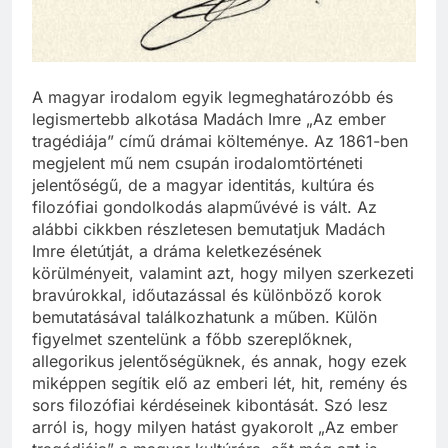
A magyar irodalom egyik legmeghatározóbb és
legismertebb alkotása Madách Imre „Az ember
tragédiája” című drámai költeménye. Az 1861-ben
megjelent mű nem csupán irodalomtörténeti
jelentőségű, de a magyar identitás, kultúra és
filozófiai gondolkodás alapművévé is vált. Az
alábbi cikkben részletesen bemutatjuk Madách
Imre életútját, a dráma keletkezésének
körülményeit, valamint azt, hogy milyen szerkezeti
bravúrokkal, időutazással és különböző korok
bemutatásával találkozhatunk a műben. Külön
figyelmet szentelünk a főbb szereplőknek,
allegorikus jelentőségüknek, és annak, hogy ezek
miképpen segítik elő az emberi lét, hit, remény és
sors filozófiai kérdéseinek kibontását. Szó lesz
arról is, hogy milyen hatást gyakorolt „Az ember