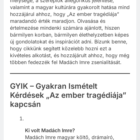
mélysége, a szereplők allegorikus jelentése,
valamint a magyar kultúrára gyakorolt hatása mind
hozzájárul ahhoz, hogy „Az ember tragédiája”
maradandó érték maradjon. Olvasása és
értelmezése mindenki számára ajánlott, hiszen
bármilyen korban, bármilyen élethelyzetben képes
új gondolatokat és inspirációt adni. Bízunk benne,
hogy cikkünk segített közelebb hozni ezt a
kivételes alkotást, és hozzájárult ahhoz, hogy még
többen fedezzék fel Madách Imre zsenialitását.
GYIK – Gyakran Ismételt
Kérdések „Az ember tragédiája”
kapcsán
Ki volt Madách Imre?
Madách Imre magyar költő, drámaíró,