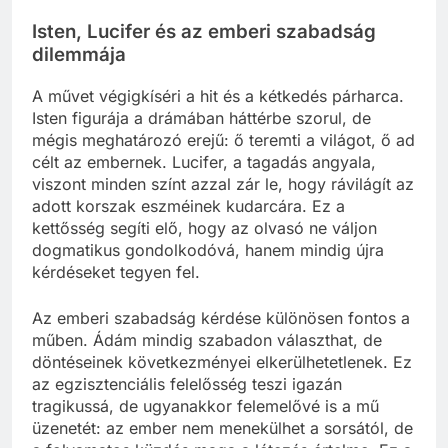
Isten, Lucifer és az emberi szabadság
dilemmája
A művet végigkíséri a hit és a kétkedés párharca.
Isten figurája a drámában háttérbe szorul, de
mégis meghatározó erejű: ő teremti a világot, ő ad
célt az embernek. Lucifer, a tagadás angyala,
viszont minden színt azzal zár le, hogy rávilágít az
adott korszak eszméinek kudarcára. Ez a
kettősség segíti elő, hogy az olvasó ne váljon
dogmatikus gondolkodóvá, hanem mindig újra
kérdéseket tegyen fel.
Az emberi szabadság kérdése különösen fontos a
műben. Ádám mindig szabadon választhat, de
döntéseinek következményei elkerülhetetlenek. Ez
az egzisztenciális felelősség teszi igazán
tragikussá, de ugyanakkor felemelővé is a mű
üzenetét: az ember nem menekülhet a sorsától, de