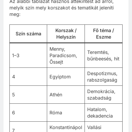
Az alábbi táblázat hasznos áttekintést ad arról,
melyik szín mely korszakot és tematikát jeleníti
meg:
Korszak /
Fő téma /
Szín száma
Helyszín
Eszme
Menny,
Teremtés,
1–3
Paradicsom,
bűnbeesés, hit
Őssejt
Despotizmus,
4
Egyiptom
rabszolgaság
Demokrácia,
5
Athén
szabadság
Hatalom,
6
Róma
dekadencia
Konstantinápol
Vallási
7