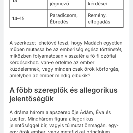
13
jégmező
kérdései
Paradicsom,
Remény,
14–15
Ébredés
elfogadás
A szerkezet lehetővé teszi, hogy Madách egyetlen
műben mutassa be az emberiség egész történetét,
miközben folyamatosan visszatér a fő filozófiai
kérdésekhez: van-e értelme az emberi
küzdelemnek, vagy minden csak örök körforgás,
amelyben az ember mindig elbukik?
A főbb szereplők és allegorikus
jelentőségük
A dráma három alapszereplője Ádám, Éva és
Lucifer. Mindhárom figura allegorikus
jelentőséggel bír, vagyis túlmutat önmagán, egy-
egy örök emberi vagy metafizikai princípium