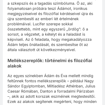
a szkepszis és a tagadás szimbóluma. Ő az, aki
folyamatosan próbára teszi Ádámot, ironikus
megjegyzéseivel és filozófiai kérdéseivel újra és
újra szembesíti az emberi lét értelmének
problémáival. Lucifer szerepe sokkal
összetettebb, mint egy egyszerű „ördög”: ő a
sorsot, a végzetet, a kételyt és a haladást is
képviseli. Az ő feladata, hogy megakadályozza
Ádám teljes önátadását, és szembesítse őt az
általa választott út következményeivel.
Mellékszereplők: történelmi és filozófiai
alakok
Az egyes színekben Ádám és Éva mellett mindig
feltűnnek fontos mellékszereplők – például Nagy
Sándor Egyiptomban, Miltiadész Athénban, Julius
Caesar Rómában, Danton a forradalmi Párizsban
–, akik az adott korszak eszméinek megtestesítői.
Ezek az alakok segítenek megérteni, hogy minden