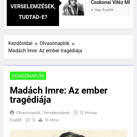
i verselemzés
Csokonai Vitéz Mihály: A Dugo
VERSELEMZÉSEK,
4 Nap Ezelőtt
TUDTAD-E?
Kezdőoldal
Olvasónaplók
Madách Imre: Az ember tragédiája
OLVASÓNAPLÓK
Madách Imre: Az ember
tragédiája
Olvasónaplók, Verselemzések
12 Hónap
0
Ezelőtt
16 Mins