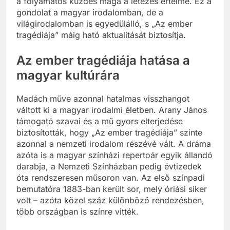
a folyamatos küzdés maga a létezés értelme. Ez a
gondolat a magyar irodalomban, de a
világirodalomban is egyedülálló, s „Az ember
tragédiája” máig ható aktualitását biztosítja.
Az ember tragédiája hatása a
magyar kultúrára
Madách műve azonnal hatalmas visszhangot
váltott ki a magyar irodalmi életben. Arany János
támogató szavai és a mű gyors elterjedése
biztosították, hogy „Az ember tragédiája” szinte
azonnal a nemzeti irodalom részévé vált. A dráma
azóta is a magyar színházi repertoár egyik állandó
darabja, a Nemzeti Színházban pedig évtizedek
óta rendszeresen műsoron van. Az első színpadi
bemutatóra 1883-ban került sor, mely óriási siker
volt – azóta közel száz különböző rendezésben,
több országban is színre vitték.