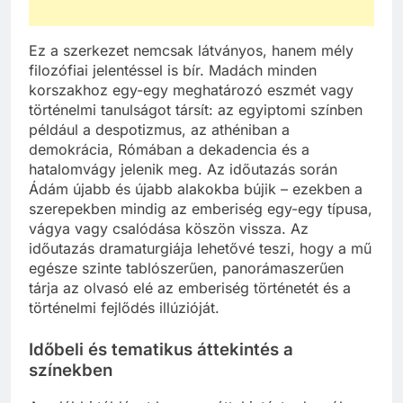
Ez a szerkezet nemcsak látványos, hanem mély
filozófiai jelentéssel is bír. Madách minden
korszakhoz egy-egy meghatározó eszmét vagy
történelmi tanulságot társít: az egyiptomi színben
például a despotizmus, az athéniban a
demokrácia, Rómában a dekadencia és a
hatalomvágy jelenik meg. Az időutazás során
Ádám újabb és újabb alakokba bújik – ezekben a
szerepekben mindig az emberiség egy-egy típusa,
vágya vagy csalódása köszön vissza. Az
időutazás dramaturgiája lehetővé teszi, hogy a mű
egésze szinte tablószerűen, panorámaszerűen
tárja az olvasó elé az emberiség történetét és a
történelmi fejlődés illúzióját.
Időbeli és tematikus áttekintés a
színekben