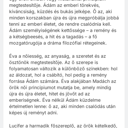
megtestesítője. Ádám az emberi törekvés,
kíváncsiság, küzdés és bukás jelképe. Ő az, aki
minden korszakban újra és újra megpróbálja jobbá
tenni az emberi életet, de rendre csalódnia kell.
Ádám személyiségének kettőssége – a remény és
a kétségbeesés, a hit és a tagadás – a fő
mozgatórugója a dráma filozófiai rétegeinek.
Éva a nőiesség, az anyaság, a szeretet és az
ösztönök megtestesítője. Az ő szerepe is
folyamatosan változik a különböző színekben: hol
az áldozat, hol a csábító, hol pedig a remény
forrása Ádám számára. Éva alakjában Madách az
örök női princípiumot mutatja be, amely mindig
újra és újra életet, hitet és jövőt ad az
emberiségnek. Éva nélkül Ádám küzdelme
értelmetlen lenne: ő az, aki minden csalódás után
képes új reményt adni.
Lucifer a harmadik főszereplő, az örök kételkedő,