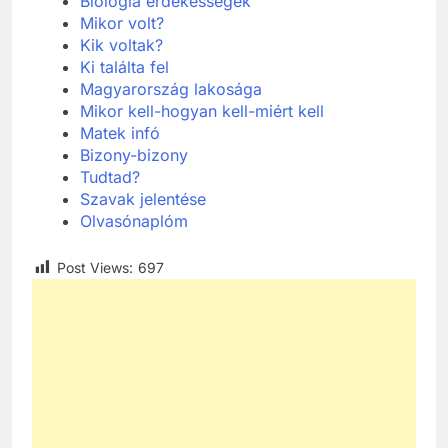
Biológia érdekességek
Mikor volt?
Kik voltak?
Ki találta fel
Ma
gyarország lakosága
Mikor kell-hogyan kell-miért kell
Matek
infó
Bizony-bizony
Tudtad?
Szavak jelentése
Olvasónaplóm
Post Views:
697