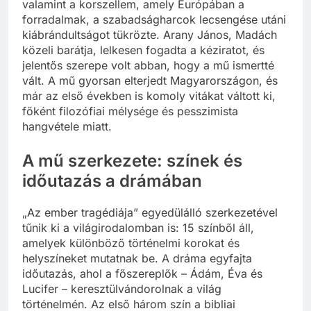
valamint a korszellem, amely Európában a
forradalmak, a szabadságharcok lecsengése utáni
kiábrándultságot tükrözte. Arany János, Madách
közeli barátja, lelkesen fogadta a kéziratot, és
jelentős szerepe volt abban, hogy a mű ismertté
vált. A mű gyorsan elterjedt Magyarországon, és
már az első években is komoly vitákat váltott ki,
főként filozófiai mélysége és pesszimista
hangvétele miatt.
A mű szerkezete: színek és
időutazás a drámában
„Az ember tragédiája” egyedülálló szerkezetével
tűnik ki a világirodalomban is: 15 színből áll,
amelyek különböző történelmi korokat és
helyszíneket mutatnak be. A dráma egyfajta
időutazás, ahol a főszereplők – Ádám, Éva és
Lucifer – keresztülvándorolnak a világ
történelmén. Az első három szín a bibliai