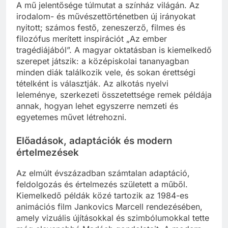
A mű jelentősége túlmutat a színház világán. Az
irodalom- és művészettörténetben új irányokat
nyitott; számos festő, zeneszerző, filmes és
filozófus merített inspirációt „Az ember
tragédiájából”. A magyar oktatásban is kiemelkedő
szerepet játszik: a középiskolai tananyagban
minden diák találkozik vele, és sokan érettségi
tételként is választják. Az alkotás nyelvi
leleménye, szerkezeti összetettsége remek példája
annak, hogyan lehet egyszerre nemzeti és
egyetemes művet létrehozni.
Előadások, adaptációk és modern
értelmezések
Az elmúlt évszázadban számtalan adaptáció,
feldolgozás és értelmezés született a műből.
Kiemelkedő példák közé tartozik az 1984-es
animációs film Jankovics Marcell rendezésében,
amely vizuális újításokkal és szimbólumokkal tette