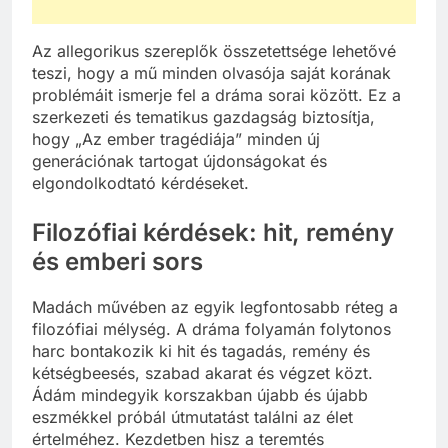
Az allegorikus szereplők összetettsége lehetővé
teszi, hogy a mű minden olvasója saját korának
problémáit ismerje fel a dráma sorai között. Ez a
szerkezeti és tematikus gazdagság biztosítja,
hogy „Az ember tragédiája” minden új
generációnak tartogat újdonságokat és
elgondolkodtató kérdéseket.
Filozófiai kérdések: hit, remény
és emberi sors
Madách művében az egyik legfontosabb réteg a
filozófiai mélység. A dráma folyamán folytonos
harc bontakozik ki hit és tagadás, remény és
kétségbeesés, szabad akarat és végzet közt.
Ádám mindegyik korszakban újabb és újabb
eszmékkel próbál útmutatást találni az élet
értelméhez. Kezdetben hisz a teremtés