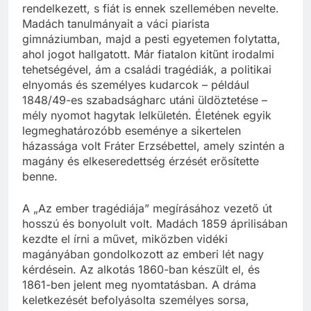
rendelkezett, s fiát is ennek szellemében nevelte.
Madách tanulmányait a váci piarista
gimnáziumban, majd a pesti egyetemen folytatta,
ahol jogot hallgatott. Már fiatalon kitűnt irodalmi
tehetségével, ám a családi tragédiák, a politikai
elnyomás és személyes kudarcok – például
1848/49-es szabadságharc utáni üldöztetése –
mély nyomot hagytak lelkületén. Életének egyik
legmeghatározóbb eseménye a sikertelen
házassága volt Fráter Erzsébettel, amely szintén a
magány és elkeseredettség érzését erősítette
benne.
A „Az ember tragédiája” megírásához vezető út
hosszú és bonyolult volt. Madách 1859 áprilisában
kezdte el írni a művet, miközben vidéki
magányában gondolkozott az emberi lét nagy
kérdésein. Az alkotás 1860-ban készült el, és
1861-ben jelent meg nyomtatásban. A dráma
keletkezését befolyásolta személyes sorsa,