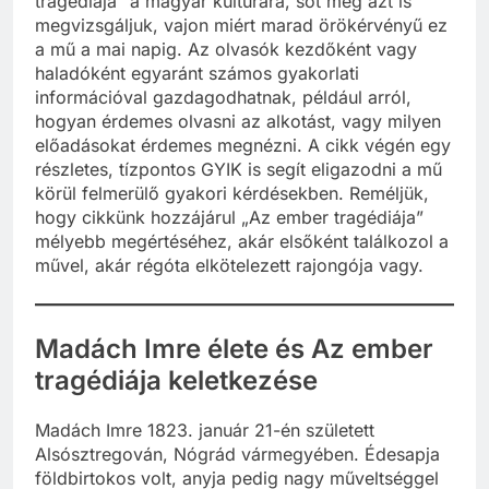
tragédiája” a magyar kultúrára, sőt még azt is
megvizsgáljuk, vajon miért marad örökérvényű ez
a mű a mai napig. Az olvasók kezdőként vagy
haladóként egyaránt számos gyakorlati
információval gazdagodhatnak, például arról,
hogyan érdemes olvasni az alkotást, vagy milyen
előadásokat érdemes megnézni. A cikk végén egy
részletes, tízpontos GYIK is segít eligazodni a mű
körül felmerülő gyakori kérdésekben. Reméljük,
hogy cikkünk hozzájárul „Az ember tragédiája”
mélyebb megértéséhez, akár elsőként találkozol a
művel, akár régóta elkötelezett rajongója vagy.
Madách Imre élete és Az ember
tragédiája keletkezése
Madách Imre 1823. január 21-én született
Alsósztregován, Nógrád vármegyében. Édesapja
földbirtokos volt, anyja pedig nagy műveltséggel