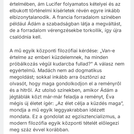
értelmében, ám Lucifer folyamatos kételyei és az
elbukott történelmi kísérletek révén egyre inkább
elbizonytalanodik. A francia forradalom színében
például Ádám a szabadságban látja a megváltást,
de a forradalom vérengzésekbe torkollik, így újra
csalódnia kell.
A mű egyik központi filozófiai kérdése: „Van-e
értelme az emberi küzdelemnek, ha minden
próbálkozás végül kudarcba fullad?” A válasz nem
egyértelmű. Madách nem ad dogmatikus
megoldást; sokkal inkább arra ösztönzi az
olvasót, hogy maga gondolkodjon el a reményről
és a hitről. Az utolsó színekben, amikor Ádám a
jégtáblák közt már-már feladja a reményt, Éva
mégis új életet ígér: „Az élet célja a küzdés maga”,
mondja a mű egyik leggyakrabban idézett
mondata. Ez a gondolat az egzisztencializmus, a
modern filozófia egyik központi tételét előlegezi
meg száz évvel korábban.