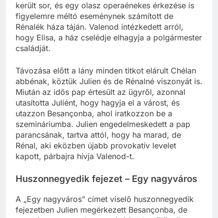
A polgármester tulajdonában lévő ház árverésére
került sor, és egy olasz operaénekes érkezése is
figyelemre méltó eseménynek számított de
Rénalék háza táján. Valenod intézkedett arról,
hogy Elisa, a ház cselédje elhagyja a polgármester
családját.
Távozása előtt a lány minden titkot elárult Chélan
abbénak, köztük Julien és de Rénalné viszonyát is.
Miután az idős pap értesült az ügyről, azonnal
utasította Juliént, hogy hagyja el a várost, és
utazzon Besançonba, ahol iratkozzon be a
szemináriumba. Julien engedelmeskedett a pap
parancsának, tartva attól, hogy ha marad, de
Rénal, aki eközben újabb provokatív levelet
kapott, párbajra hívja Valenod-t.
Huszonnegyedik fejezet – Egy nagyváros
A „Egy nagyváros” címet viselő huszonnegyedik