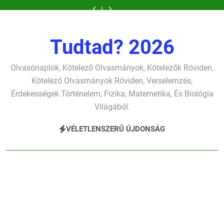
Ugrás
szonettje
fársáng
Dugonics
élet-
szonettje
fársáng
Dugonics
gyerekszemű
gondolkodó
verselemzés
búcsúzó
oszlopa
tavon
verselemzés
búcsúzó
oszlopa
élet-
szonettje
a
szavai
verselemzés
verselemzés
szavai
verselemzés
tavon
verselemzés
tartalomra
verselemzés
verselemzés
verselemzés
Tudtad? 2026
Olvasónaplók, Kötelező Olvasmányok, Kötelezők Röviden,
Kötelező Olvasmányok Röviden, Verselemzés,
Érdekességek Történelem, Fizika, Matemetika, És Biológia
Világából.
VÉLETLENSZERŰ ÚJDONSÁG