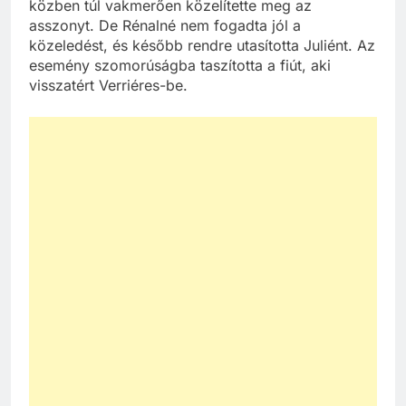
próbálkozott, de Maugiron alprefektus látogatása
közben túl vakmerően közelítette meg az
asszonyt. De Rénalné nem fogadta jól a
közeledést, és később rendre utasította Juliént. Az
esemény szomorúságba taszította a fiút, aki
visszatért Verriéres-be.