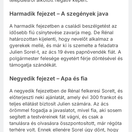
településről alkotott negatív képért.
Harmadik fejezet – A szegények java
A harmadik fejezetben a családi beszélgetést az
idősebb fiú csínytevése zavarja meg. De Rénal
határozottan kijelenti, hogy nevelőt alkalmaz a
gyerekek mellé, és már ki is szemelte a feladatra
Julien Sorel-t, az ács 19 éves papnövendék fiát. A
polgármester felesége egyetért férje döntésével és
támogatja szándékát.
Negyedik fejezet – Apa és fia
A negyedik fejezetben de Rénal felkeresi Sorelt, és
előterjeszti neki ajánlatát, amely évi 300 frankot és
teljes ellátást biztosít Julien számára. Az ács
örömmel fogadja a javaslatot, mivel fia, aki sosem
segített a testvéreinek fát vágni, és csak a
tanulásra és olvasásra összpontosított, már régóta