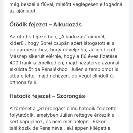
terhére volt. Ennek ellenére Sorel úgy dönt, hogy
még beszél a fiúval, mielőtt véglegesen elfogadná
az ajánlatot.
Ötödik fejezet – Alkudozás
Az ötödik fejezetben, „Alkudozás” címmel,
kiderül, hogy Sorel csupán azért látogatott el a
polgármesterhez, hogy növelje fia, Julien bérét.
Másnap sikerült elérnie, hogy a fiú éves fizetése
400 frankra emelkedjen, majd hazatérve azonnal
elküldte őt de Rénalékhoz. Julien a templomot is
útba ejtette, majd nehezen, de végül elindult új
otthona felé.
Hatodik fejezet – Szorongás
A történet a „Szorongás” című hatodik fejezettel
folytatódik, amelyben Julien rettegve érkezik a
kert kapujához, és nem mer belépni. Ekkor