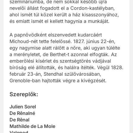
elbocsátáshoz vezetett. Berthet ezután visszatért a
szemináriumba, de nem sokkal később újra
nevelői állást fogadott el a Cordon-kastélyban,
ahol ismét túl közel került a ház kisasszonyához,
és emiatt ismét el kellett hagynia a munkáját.
A papnövödként elszenvedett kudarcáért
Michoud-nét tette felelőssé. 1827. június 22-én,
egy nagymise alatt rálőtt a nőre, aki ugyan túlélte
a merényletet, de Berthet-t azonnal elfogták. Az
emberölési kísérlet és szentségtörés vádjával
bíróság elé állították, és halálra ítélték. Végül 1828.
február 23-án, Stendhal szülővárosában,
Grenoble-ban hajtották végre a kivégzését.
Szereplők:
Julien Sorel
De Rênalné
De Rênal
Mathilde de La Mole