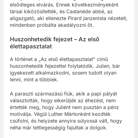
környezetbe, ahol a vak engedelmesség az
elsődleges elvárás. Ennek következményeként
társai kiközösítették, és Castanéde abbé, az
aligazgató, aki ellenezte Pirard janzenista nézeteit,
mindenben próbálta akadályozni őt.
Huszonhetedik fejezet – Az első
élettapasztalat
A történet a „Az első élettapasztalat” című
huszonhetedik fejezettel folytatódik. Julien, bár
igyekezett alkalmazkodni, sosem tudott olyan
lenni, mint a többiek.
A paraszti származású fiúk, akik a papi pályát
választották, hogy elkerüljék az éhezést, nem
értették meg, hogy Juliént nem pusztán a pénz
motiválja. Végül Luther Mártonként kezdték
csúfolni, és helyzete annyira súlyossá vált, hogy
néha már tettlegességig fajultak a dolgok.