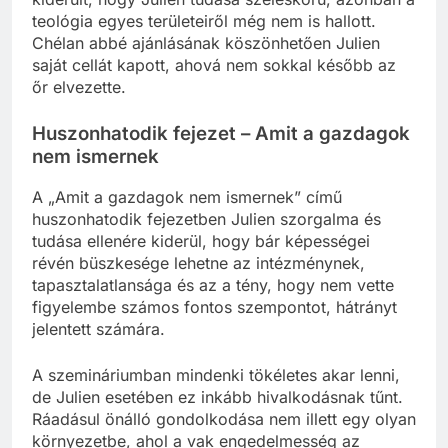
kiderült, hogy Julien tudása széleskörű, azonban a
teológia egyes területeiről még nem is hallott.
Chélan abbé ajánlásának köszönhetően Julien
saját cellát kapott, ahová nem sokkal később az
őr elvezette.
Huszonhatodik fejezet – Amit a gazdagok
nem ismernek
A „Amit a gazdagok nem ismernek” című
huszonhatodik fejezetben Julien szorgalma és
tudása ellenére kiderül, hogy bár képességei
révén büszkesége lehetne az intézménynek,
tapasztalatlansága és az a tény, hogy nem vette
figyelembe számos fontos szempontot, hátrányt
jelentett számára.
A szemináriumban mindenki tökéletes akar lenni,
de Julien esetében ez inkább hivalkodásnak tűnt.
Ráadásul önálló gondolkodása nem illett egy olyan