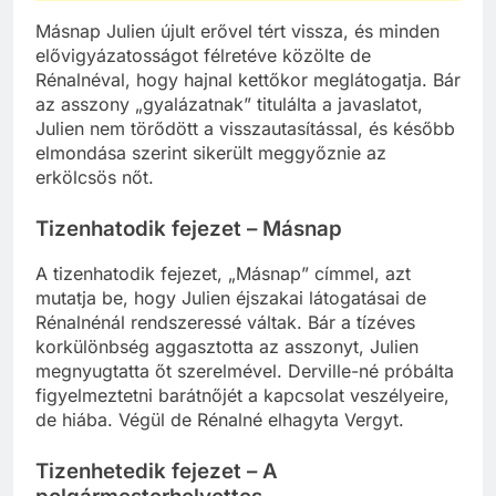
Másnap Julien újult erővel tért vissza, és minden
elővigyázatosságot félretéve közölte de
Rénalnéval, hogy hajnal kettőkor meglátogatja. Bár
az asszony „gyalázatnak” titulálta a javaslatot,
Julien nem törődött a visszautasítással, és később
elmondása szerint sikerült meggyőznie az
erkölcsös nőt.
Tizenhatodik fejezet – Másnap
A tizenhatodik fejezet, „Másnap” címmel, azt
mutatja be, hogy Julien éjszakai látogatásai de
Rénalnénál rendszeressé váltak. Bár a tízéves
korkülönbség aggasztotta az asszonyt, Julien
megnyugtatta őt szerelmével. Derville-né próbálta
figyelmeztetni barátnőjét a kapcsolat veszélyeire,
de hiába. Végül de Rénalné elhagyta Vergyt.
Tizenhetedik fejezet – A