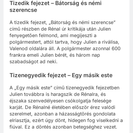
Tizedik fejezet – Bátorság és némi
szerencse
A tizedik fejezet, „Bátorság és némi szerencse”
című részben de Rénal úr kritikája után Julien
fenyegetően felmond, ami megijeszti a
polgármestert, attól tartva, hogy Julien a riválisa,
Valenod oldalára áll. A polgármester azonnal 600
frankra emeli Julien bérét, és három nap
szabadságot ad neki.
Tizenegyedik fejezet – Egy másik este
A „Egy másik este” című tizenegyedik fejezetben
Julien továbbra is haragszik de Rénalra, és
éjszaka szenvedélyesen csókolgatja felesége
karját. De Rénalné életében először érez valódi
szerelmet, azonban a házasságtörés gondolata
elriasztja, ezért úgy dönt, hidegen fog viselkedni a
fiúval. Ez a döntés azonban betegséghez vezet.