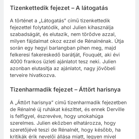
Tizenkettedik fejezet – A látogatás
A történet a „Látogatás” című tizenkettedik
fejezettel folytatódik, ahol Julien kihasználja
szabadságát, és elutazik, nem törődve azzal,
milyen fájdalmat okoz ezzel de Rénalnénak. Útja
során egy hegyi barlangban pihen meg, majd
felkeresi fakereskedő barátját, Fouquét, aki évi
4000 frankos üzleti ajánlatot tesz neki. Julien
azonban elutasítja az ajánlatot, nagy jövőbeli
terveire hivatkozva.
Tizenharmadik fejezet – Áttört harisnya
A „Áttört harisnya” című tizenharmadik fejezetben
de Rénalné új ruhákat készíttet, és ennek Derville
is felfigyel, észrevéve, hogy unokahúga
szerelmes. Julien eközben elhatározza, hogy
szeretőjévé teszi de Rénalnét, hogy később, ha