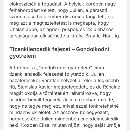
érintette. De Rénalék hazautaztak, hogy
előkészítsék a fogadást. A helyiek körében nagy
felháborodást keltett, hogy Julien, a paraszti
származású fiatalember díszőrség tagja lett, és
még azt a megtiszteltetést is megkapta, hogy
Chélan abbé, az agde-i püspök és 23 plébános
társaságában elkísérhette a királyt Bray-le-Haut-ig.
Tizenkilencedik fejezet – Gondolkodni
gyötrelem
A történet a „Gondolkodni gyötrelem” című
tizenkilencedik fejezettel folytatódik. Julien
hazatérésekor váratlan helyzet áll elő: a legkisebb
fiú, Stanislas-Xavier megbetegedett, és de Rénalné
magát okolja a történtekért, elhatározva, hogy
mindent bevall férjének. Julien azonban rávette,
hogy ne tegye meg ezt, mivel ezzel tönkretehetné
mindannyiuk életét. Az asszony beleegyezett,
hogy cserébe Julien mindenben engedelmeskedik