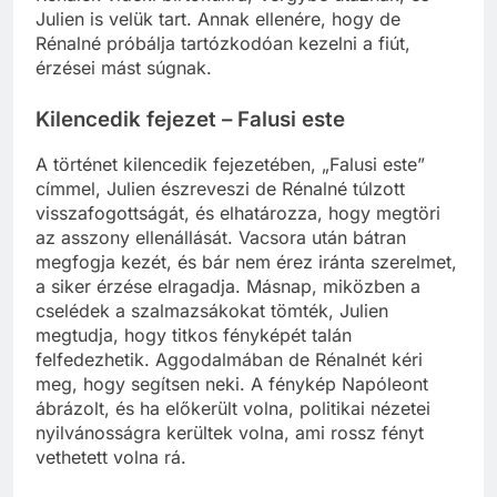
Rénalék vidéki birtokukra, Vergybe utaznak, és
Julien is velük tart. Annak ellenére, hogy de
Rénalné próbálja tartózkodóan kezelni a fiút,
érzései mást súgnak.
Kilencedik fejezet – Falusi este
A történet kilencedik fejezetében, „Falusi este”
címmel, Julien észreveszi de Rénalné túlzott
visszafogottságát, és elhatározza, hogy megtöri
az asszony ellenállását. Vacsora után bátran
megfogja kezét, és bár nem érez iránta szerelmet,
a siker érzése elragadja. Másnap, miközben a
cselédek a szalmazsákokat tömték, Julien
megtudja, hogy titkos fényképét talán
felfedezhetik. Aggodalmában de Rénalnét kéri
meg, hogy segítsen neki. A fénykép Napóleont
ábrázolt, és ha előkerült volna, politikai nézetei
nyilvánosságra kerültek volna, ami rossz fényt
vethetett volna rá.