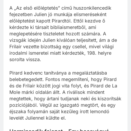
előléptetés
A „Az első előléptetés” című huszonkilencedik
fejezetben Julien jó munkája elismeréseként
előléptetést kapott Pirardtól. Ettől kezdve ő
kérdezte ki társait bibliaismeretből, ami
meglepetésére tiszteletet hozott számára. A
vizsgák idején Julien kiválóan teljesített, ám a de
Frilair vezette bizottság egy csellel, mivel világi
irodalmi ismeretei miatt kérdezték, 198. helyre
sorolta vissza.
Pirard kedvenc tanítványa a megaláztatásba
belebetegedett. Fontos megemlíteni, hogy Pirard
és de Frilair között jogi vita folyt, és Pirard de La
Mole márki oldalán állt. A riválisok mindent
megtettek, hogy ártani tudjanak neki és kiszorítsák
pozíciójából. Végül az igazgató megtört, és egy
éjszaka folyamán saját kezűleg írott lemondó
levelét Juliennel küldte el.