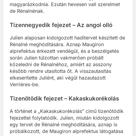
kritikák érik nevelői állása miatt, legyen mivel
magyarázkodnia. Ezután hevesen vall szerelmet
de Rénalnénak.
Tizennegyedik fejezet – Az angol olló
Julien alaposan kidolgozott haditervet készített de
Rénalné meghódítására. Aznap Maugiron
alprefektus érkezett vendégül, és a beszélgetés
során Julien túlzottan vakmerően próbált
közeledni de Rénalnéhoz, amiért az asszony
később rendre utasította őt. A visszautasítás
elkeserítette Juliént, aki végül hazautazott
Verriéres-be.
Tizenötödik fejezet – Kakaskukorékolás
A történet a „Kakaskukorékolás” című tizenötödik
fejezettel folytatódik. Julien, miután kidolgozott
egy tervet de Rénalné meghódítására, aznap is