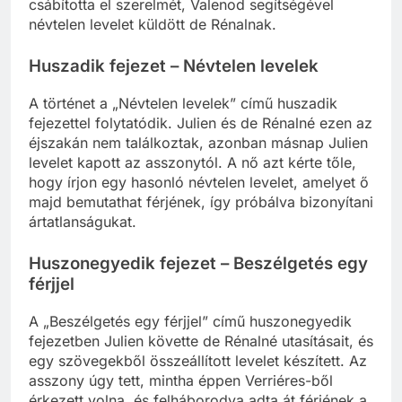
neki. Közben Elisa, miután rájött, hogy saját úrnője
csábította el szerelmét, Valenod segítségével
névtelen levelet küldött de Rénalnak.
Huszadik fejezet – Névtelen levelek
A történet a „Névtelen levelek” című huszadik
fejezettel folytatódik. Julien és de Rénalné ezen az
éjszakán nem találkoztak, azonban másnap Julien
levelet kapott az asszonytól. A nő azt kérte tőle,
hogy írjon egy hasonló névtelen levelet, amelyet ő
majd bemutathat férjének, így próbálva bizonyítani
ártatlanságukat.
Huszonegyedik fejezet – Beszélgetés egy
férjjel
A „Beszélgetés egy férjjel” című huszonegyedik
fejezetben Julien követte de Rénalné utasításait, és
egy szövegekből összeállított levelet készített. Az
asszony úgy tett, mintha éppen Verriéres-ből