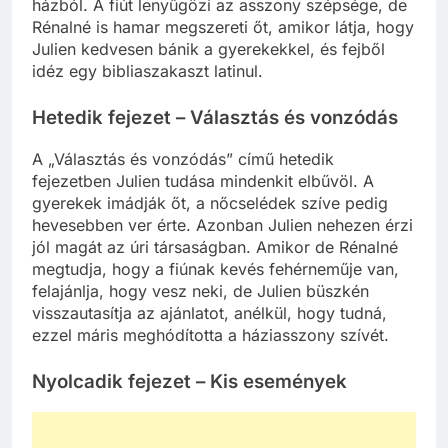
találkozik de Rénalnéval, aki éppen kilépett a
házból. A fiút lenyűgözi az asszony szépsége, de
Rénalné is hamar megszereti őt, amikor látja, hogy
Julien kedvesen bánik a gyerekekkel, és fejből
idéz egy bibliaszakaszt latinul.
Hetedik fejezet – Választás és vonzódás
A „Választás és vonzódás” című hetedik
fejezetben Julien tudása mindenkit elbűvöl. A
gyerekek imádják őt, a nőcselédek szíve pedig
hevesebben ver érte. Azonban Julien nehezen érzi
jól magát az úri társaságban. Amikor de Rénalné
megtudja, hogy a fiúnak kevés fehérneműje van,
felajánlja, hogy vesz neki, de Julien büszkén
visszautasítja az ajánlatot, anélkül, hogy tudná,
ezzel máris meghódította a háziasszony szívét.
Nyolcadik fejezet – Kis események