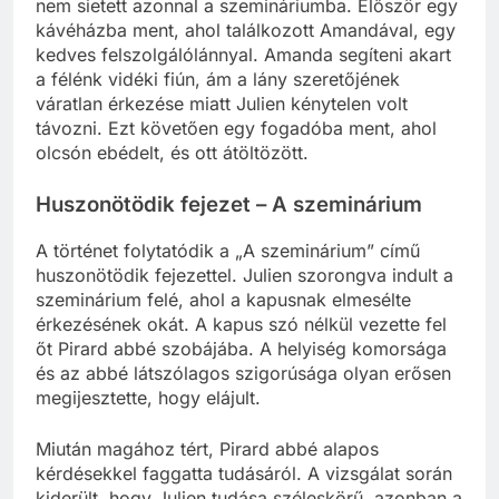
fejezetben Julien megérkezett Besançonba, de
nem sietett azonnal a szemináriumba. Először egy
kávéházba ment, ahol találkozott Amandával, egy
kedves felszolgálólánnyal. Amanda segíteni akart
a félénk vidéki fiún, ám a lány szeretőjének
váratlan érkezése miatt Julien kénytelen volt
távozni. Ezt követően egy fogadóba ment, ahol
olcsón ebédelt, és ott átöltözött.
Huszonötödik fejezet – A szeminárium
A történet folytatódik a „A szeminárium” című
huszonötödik fejezettel. Julien szorongva indult a
szeminárium felé, ahol a kapusnak elmesélte
érkezésének okát. A kapus szó nélkül vezette fel
őt Pirard abbé szobájába. A helyiség komorsága
és az abbé látszólagos szigorúsága olyan erősen
megijesztette, hogy elájult.
Miután magához tért, Pirard abbé alapos
kérdésekkel faggatta tudásáról. A vizsgálat során