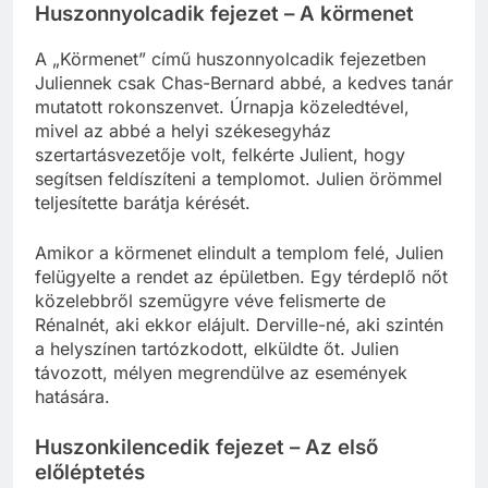
Huszonnyolcadik fejezet – A körmenet
A „Körmenet” című huszonnyolcadik fejezetben
Juliennek csak Chas-Bernard abbé, a kedves tanár
mutatott rokonszenvet. Úrnapja közeledtével,
mivel az abbé a helyi székesegyház
szertartásvezetője volt, felkérte Julient, hogy
segítsen feldíszíteni a templomot. Julien örömmel
teljesítette barátja kérését.
Amikor a körmenet elindult a templom felé, Julien
felügyelte a rendet az épületben. Egy térdeplő nőt
közelebbről szemügyre véve felismerte de
Rénalnét, aki ekkor elájult. Derville-né, aki szintén
a helyszínen tartózkodott, elküldte őt. Julien
távozott, mélyen megrendülve az események
hatására.
Huszonkilencedik fejezet – Az első