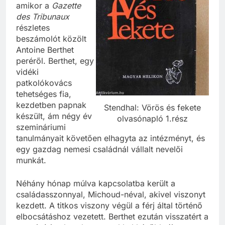
vette kezdetét,
amikor a
Gazette
des Tribunaux
részletes
beszámolót közölt
Antoine Berthet
peréről. Berthet, egy
vidéki
patkolókovács
tehetséges fia,
kezdetben papnak
Stendhal: Vörös és fekete
készült, ám négy év
olvasónapló 1.rész
szemináriumi
tanulmányait követően elhagyta az intézményt, és
egy gazdag nemesi családnál vállalt nevelői
munkát.
Néhány hónap múlva kapcsolatba került a
családasszonnyal, Michoud-néval, akivel viszonyt
kezdett. A titkos viszony végül a férj által történő