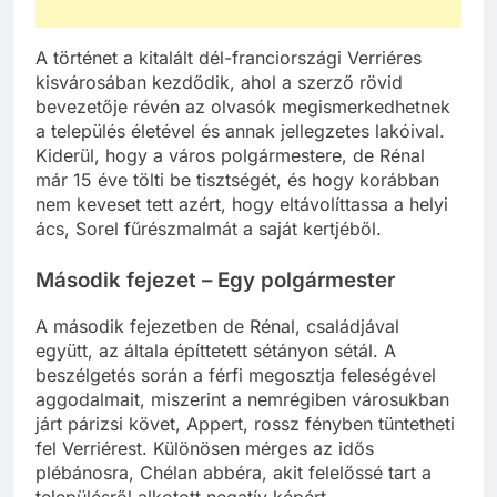
A történet a kitalált dél-franciországi Verriéres
kisvárosában kezdődik, ahol a szerző rövid
bevezetője révén az olvasók megismerkedhetnek
a település életével és annak jellegzetes lakóival.
Kiderül, hogy a város polgármestere, de Rénal
már 15 éve tölti be tisztségét, és hogy korábban
nem keveset tett azért, hogy eltávolíttassa a helyi
ács, Sorel fűrészmalmát a saját kertjéből.
Második fejezet – Egy polgármester
A második fejezetben de Rénal, családjával
együtt, az általa építtetett sétányon sétál. A
beszélgetés során a férfi megosztja feleségével
aggodalmait, miszerint a nemrégiben városukban
járt párizsi követ, Appert, rossz fényben tüntetheti
fel Verriérest. Különösen mérges az idős
plébánosra, Chélan abbéra, akit felelőssé tart a