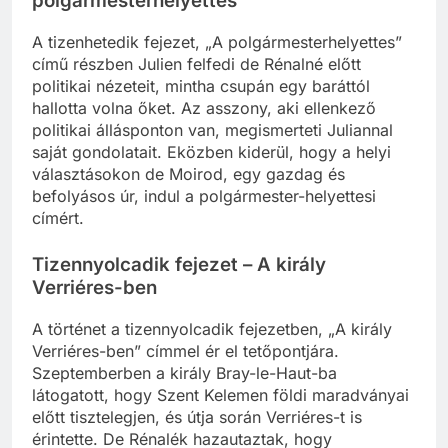
polgármesterhelyettes
A tizenhetedik fejezet, „A polgármesterhelyettes”
című részben Julien felfedi de Rénalné előtt
politikai nézeteit, mintha csupán egy baráttól
hallotta volna őket. Az asszony, aki ellenkező
politikai állásponton van, megismerteti Juliannal
saját gondolatait. Eközben kiderül, hogy a helyi
választásokon de Moirod, egy gazdag és
befolyásos úr, indul a polgármester-helyettesi
címért.
Tizennyolcadik fejezet – A király
Verriéres-ben
A történet a tizennyolcadik fejezetben, „A király
Verriéres-ben” címmel ér el tetőpontjára.
Szeptemberben a király Bray-le-Haut-ba
látogatott, hogy Szent Kelemen földi maradványai
előtt tisztelegjen, és útja során Verriéres-t is