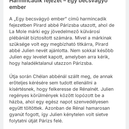
Harmincadik fejezet – Egy becsvágyó
ember
A „Egy becsvágyó ember” című harmincadik
fejezetben Pirard abbé Párizsba utazott, ahol de
La Mole márki egy jövedelmező külvárosi
plébániát biztosított számára. Mivel a márkinak
szüksége volt egy megbízható titkárra, Pirard
abbé Julien nevét ajánlotta. Nem sokkal később
Julien egy levelet kapott, amelyben arra kérik,
hogy haladéktalanul utazzon Párizsba.
Útja során Chélan abbénál szállt meg, de annak
erőteljes kérésére sem tudott ellenállni a
kísértésnek, hogy felkeresse de Rénalnét. Julien
regényes körülmények között lopózott be a
házba, ahol egy egész napot szenvedélyesen
együtt töltöttek. Azonban de Rénal hamarosan
gyanút fogott, így Julien kénytelen volt sietve
folytatni útját Párizs felé.