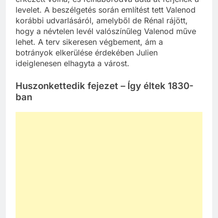
érkezett volna, és felháborodva adta át férjének a
levelet. A beszélgetés során említést tett Valenod
korábbi udvarlásáról, amelyből de Rénal rájött,
hogy a névtelen levél valószínűleg Valenod műve
lehet. A terv sikeresen végbement, ám a
botrányok elkerülése érdekében Julien
ideiglenesen elhagyta a várost.
Huszonkettedik fejezet – Így éltek 1830-
ban