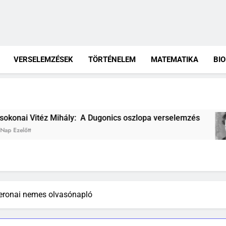
VERSELEMZÉSEK
TÖRTÉNELEM
MATEMATIKA
BI
: A Dugonics oszlopa verselemzés
József Atti
2 Hét Ezelőtt
eronai nemes olvasónapló