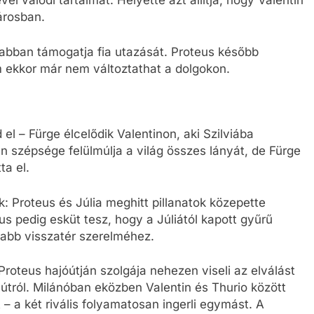
l valódi tartalmát. Helyette azt állítja, hogy Valentin
városban.
tabban támogatja fia utazását. Proteus később
 ekkor már nem változtathat a dolgokon.
 – Fürge élcelődik Valentinon, aki Szilviába
lan szépsége felülmúlja a világ összes lányát, de Fürge
ta el.
 Proteus és Júlia meghitt pillanatok közepette
us pedig esküt tesz, hogy a Júliától kapott gyűrű
bb visszatér szerelméhez.
oteus hajóútján szolgája nehezen viseli az elválást
útról. Milánóban eközben Valentin és Thurio között
 – a két rivális folyamatosan ingerli egymást. A