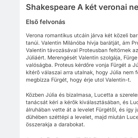
Shakespeare A két veronai n
Első felvonás
Verona romantikus utcáin járva két közeli ba
tanúi. Valentin Milánóba hívja barátját, ám P
Valentin távozásával Proteusban feltörnek az
Júliáért. Merengését Valentin szolgája, Fürge
valóságba. Proteus kérdőre vonja Fürgét a Júl
kitérő válaszai arra utalnak, hogy Júlia nem 
megbízza Fürgét, hogy érje utol Valentin-t.
Közben Júlia és bizalmasa, Lucetta a szerel
tanácsát kéri a kérők kiválasztásában, és Luc
álruhában vette át a levelet Fürgétől, és így 
dühében széttépi a levelet, majd miután Luc
összerakja a darabokat.