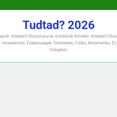
versel
pontjára, 
verselemzés
versel
Tudtad? 2026
plók, Kötelező Olvasmányok, Kötelezők Röviden, Kötelező Ol
 Verselemzés, Érdekességek Történelem, Fizika, Matemetika, És
Világából.