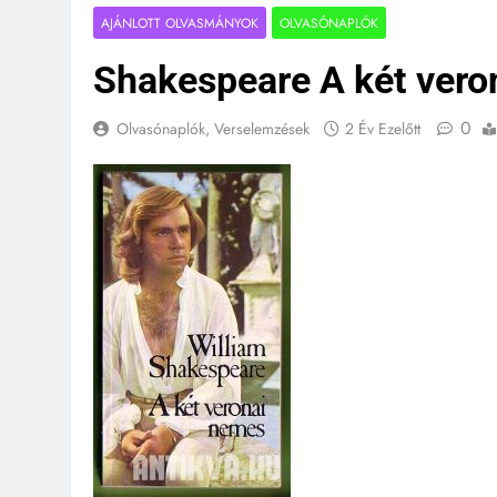
AJÁNLOTT OLVASMÁNYOK
OLVASÓNAPLÓK
Shakespeare A két vero
0
Olvasónaplók, Verselemzések
2 Év Ezelőtt