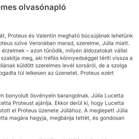
emes olvasónapló
rát, Proteus és Valentin megható búcsújának lehetünk
roteus szíve Veronában marad, szerelme, Júlia miatt.
 érzelmek – azon tűnődik, milyen áldozatokat vállal
 szakítja meg, aki tréfás könnyedséggel téríti vissza a
iának küldött szerelmes levél sorsáról, de a szolga
fogadta túl lelkesen az üzenetet. Proteus ezért
em bonyolult ösvényein barangolnak. Júlia Lucetta
etta Proteust ajánlja. Ekkor derül ki, hogy Lucetta
jutott el Proteus üzenete Júliához. A meglepett Júlia
etta magára hagyja, megbánja tettét, és gondosan