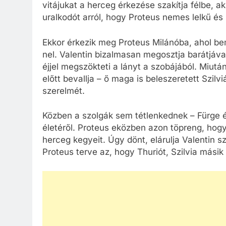
vitájukat a herceg érkezése szakítja félbe, aki
uralkodót arról, hogy Proteus nemes lelkű és
Ekkor érkezik meg Proteus Milánóba, ahol be
nel. Valentin bizalmasan megosztja barátjával
éjjel megszökteti a lányt a szobájából. Miut
előtt bevallja – ő maga is beleszeretett Szil
szerelmét.
Közben a szolgák sem tétlenkednek – Fürge és
életéről. Proteus eközben azon töpreng, hogy
herceg kegyeit. Úgy dönt, elárulja Valentin s
Proteus terve az, hogy Thuriót, Szilvia másik k