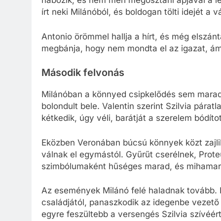
habozik, és nem meri megosztani apjával a levé
írt neki Milánóból, és boldogan tölti idejét a 
Antonio örömmel hallja a hírt, és még elszán
megbánja, hogy nem mondta el az igazat, ám
Második felvonás
Milánóban a könnyed csipkelődés sem marad el
bolondult bele. Valentin szerint Szilvia párat
kétkedik, úgy véli, barátját a szerelem bódítot
Eközben Veronában búcsú könnyek közt zajlik:
válnak el egymástól. Gyűrűt cserélnek, Prote
szimbólumaként hűséges marad, és mihamara
Az események Milánó felé haladnak tovább. Pr
családjától, panaszkodik az idegenbe vezető 
egyre feszültebb a versengés Szilvia szívéért