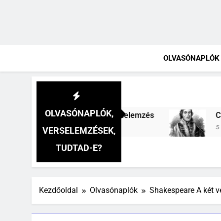
OLVASÓNAPLÓK
OLVASÓNAPLÓK,
zó szavai verselemzés
Csokonai Vitéz Mihály
5 Nap Ezelőtt
VERSELEMZÉSEK,
TUDTAD-E?
Kezdőoldal
Olvasónaplók
Shakespeare A két v