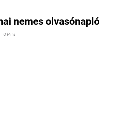
nai nemes olvasónapló
10 Mins