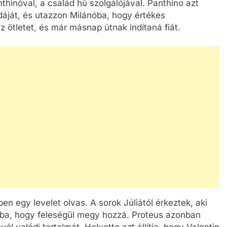
nthinóval, a család hű szolgálójával. Panthino azt
dáját, és utazzon Milánóba, hogy értékes
z ötletet, és már másnap útnak indítaná fiát.
en egy levelet olvas. A sorok Júliától érkeztek, aki
bba, hogy feleségül megy hozzá. Proteus azonban