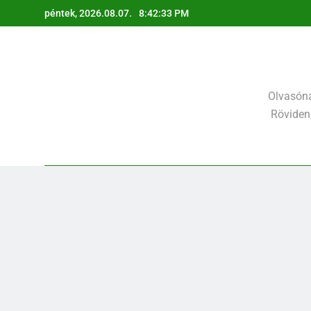
Ugrás
péntek, 2026.08.07.
8:42:34 PM
a
tartalomra
Olvasóna
Röviden,