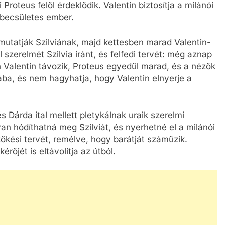
 Proteus felől érdeklődik. Valentin biztosítja a milánói
 becsületes ember.
mutatják Szilviának, majd kettesben marad Valentin-
 szerelmét Szilvia iránt, és felfedi tervét: még aznap
án Valentin távozik, Proteus egyedül marad, és a nézők
viába, és nem hagyhatja, hogy Valentin elnyerje a
 Dárda ital mellett pletykálnak uraik szerelmi
an hódíthatná meg Szilviát, és nyerhetné el a milánói
zökési tervét, remélve, hogy barátját száműzik.
érőjét is eltávolítja az útból.