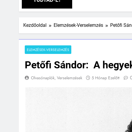
Kezdőoldal
Elemzések-Verselemzés
Petőfi Sá
ELEMZÉSEK-VERSELEMZÉS
Petőfi Sándor: A hegye
Olvasónaplók, Verselemzések
5 Hónap Ezelőtt