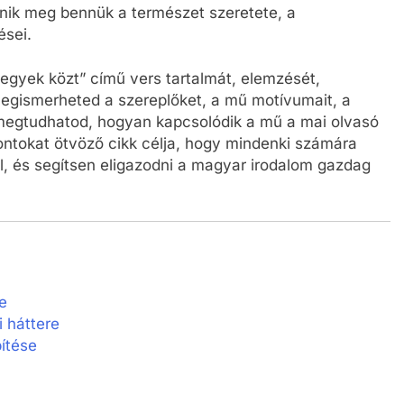
enik meg bennük a természet szeretete, a
ései.
egyek közt” című vers tartalmát, elemzését,
Megismerheted a szereplőket, a mű motívumait, a
 megtudhatod, hogyan kapcsolódik a mű a mai olvasó
ontokat ötvöző cikk célja, hogy mindenki számára
l, és segítsen eligazodni a magyar irodalom gazdag
e
 háttere
ítése