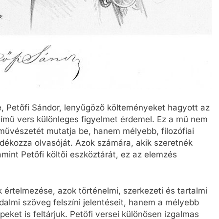
e, Petőfi Sándor, lenyűgöző költeményeket hagyott az
című vers különleges figyelmet érdemel. Ez a mű nem
 művészetét mutatja be, hanem mélyebb, filozófiai
dékozza olvasóját. Azok számára, akik szeretnék
amint Petőfi költői eszköztárát, ez az elemzés
értelmezése, azok történelmi, szerkezeti és tartalmi
dalmi szöveg felszíni jelentéseit, hanem a mélyebb
eket is feltárjuk. Petőfi versei különösen izgalmas