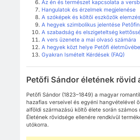
Az én és természet kapcsolata a vers
Hangulatok és érzelmek megjelenése
A szóképek és költői eszközök elemzé
A hegyek szimbolikus jelentése Petőfin
A szabadság és elszigeteltség kettőss
A vers üzenete a mai olvasó számára
A hegyek közt helye Petőfi életművéb
Gyakran Ismételt Kérdések (FAQ)
Petőfi Sándor életének rövid 
Petőfi Sándor (1823–1849) a magyar romantika
hazafias verseivel és egyéni hangvételével 
alföldi származású költő élete során számos 
Életének rövidsége ellenére rendkívül termék
utókorra.