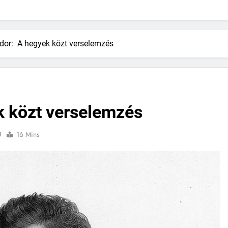
ndor: A hegyek közt verselemzés
k közt verselemzés
0
16 Mins