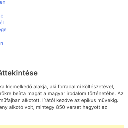
ben
se
él
ége
en
áttekintése
 kiemelkedő alakja, aki forradalmi költészetével,
örökre beírta magát a magyar irodalom történetébe. Az
műfajban alkotott, lírától kezdve az epikus művekig.
eny alkotó volt, mintegy 850 verset hagyott az