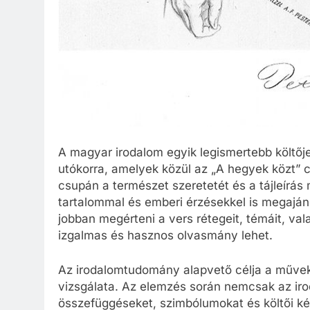
A magyar irodalom egyik legismertebb költőj
utókorra, amelyek közül az „A hegyek közt” 
csupán a természet szeretetét és a tájleírás
tartalommal és emberi érzésekkel is megaján
jobban megérteni a vers rétegeit, témáit, val
izgalmas és hasznos olvasmány lehet.
Az irodalomtudomány alapvető célja a művek 
vizsgálata. Az elemzés során nemcsak az iro
összefüggéseket, szimbólumokat és költői kép