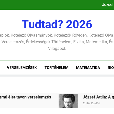
József
Csokonai Vitéz Mi
Csokonai Vit
József A
József
Tudtad? 2026
Csokonai Vitéz Mi
Csokonai Vit
József A
plók, Kötelező Olvasmányok, Kötelezők Röviden, Kötelező Ol
József
 Verselemzés, Érdekességek Történelem, Fizika, Matemetika, És
Világából.
VERSELEMZÉSEK
TÖRTÉNELEM
MATEMATIKA
BIO
s
József Attila: A gondolkodó szonettje verse
2 Hét Ezelőtt