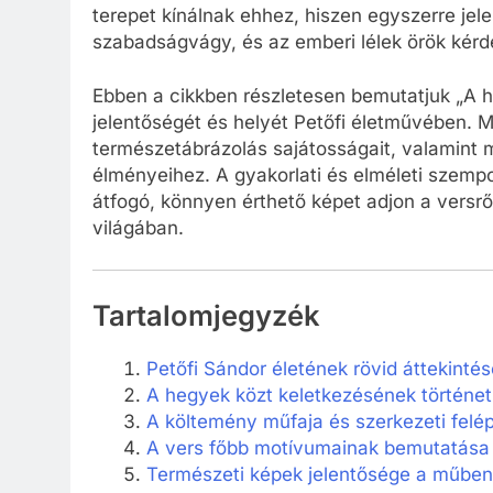
terepet kínálnak ehhez, hiszen egyszerre jel
szabadságvágy, és az emberi lélek örök kérd
Ebben a cikkben részletesen bemutatjuk „A h
jelentőségét és helyét Petőfi életművében. 
természetábrázolás sajátosságait, valamint
élményeihez. A gyakorlati és elméleti szemp
átfogó, könnyen érthető képet adjon a versrő
világában.
Tartalomjegyzék
Petőfi Sándor életének rövid áttekintés
A hegyek közt keletkezésének történeti
A költemény műfaja és szerkezeti felép
A vers főbb motívumainak bemutatása
Természeti képek jelentősége a műben