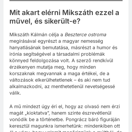
Mit akart elérni Mikszáth ezzel a
művel, és sikerült-e?
Mikszáth Kálmán célja a
Beszterce ostroma
megírásával egyrészt a magyar nemesség
hanyatlásának bemutatása, másrészt a humor és
irónia segítségével a társadalmi problémák
könnyed feldolgozása volt. A szerző rendkívül
érzékenyen mutatja meg, hogy minden
korszaknak megvannak a maga értékei, de a
változások elkerülhetetlenek – és aki nem tud
alkalmazkodni, az menthetetlenül nevetségessé
válik.
A mű mindezt úgy éri el, hogy az olvasó nem érzi
magát „kioktatva”, hanem szinte észrevétlenül
vonódik be a történetbe. Pongrácz báró figuráján
keresztül magunkra ismerhetünk: mindenkiben ott