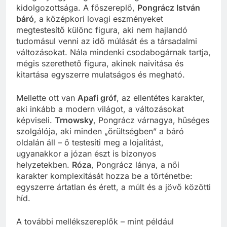
kidolgozottsága. A főszereplő,
Pongrácz István
báró
, a középkori lovagi eszményeket
megtestesítő különc figura, aki nem hajlandó
tudomásul venni az idő múlását és a társadalmi
változásokat. Nála mindenki csodabogárnak tartja,
mégis szerethető figura, akinek naivitása és
kitartása egyszerre mulatságos és megható.
Mellette ott van
Apafi gróf
, az ellentétes karakter,
aki inkább a modern világot, a változásokat
képviseli.
Trnowsky
, Pongrácz várnagya, hűséges
szolgálója, aki minden „őrültségben” a báró
oldalán áll – ő testesíti meg a lojalitást,
ugyanakkor a józan észt is bizonyos
helyzetekben.
Róza
, Pongrácz lánya, a női
karakter komplexitását hozza be a történetbe:
egyszerre ártatlan és érett, a múlt és a jövő közötti
híd.
A további mellékszereplők – mint például