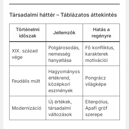
Társadalmi háttér – Táblázatos áttekintés
Történelmi
Hatás a
Jellemzők
időszak
regényre
Polgárosodás,
Fő konfliktus,
XIX. század
nemesség
karakterek
vége
hanyatlása
motivációi
Hagyományos
értékrend,
Pongrácz
Feudális múlt
középkori
világképe
eszmények
Új értékek,
Ellenpólus,
Modernizáció
társadalmi
Apafi gróf
változások
szerepe