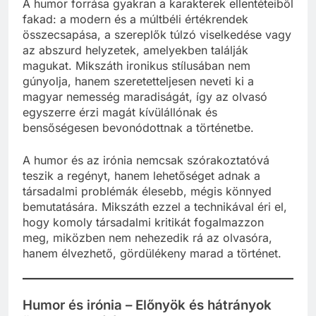
A humor forrása gyakran a karakterek ellentéteiből
fakad: a modern és a múltbéli értékrendek
összecsapása, a szereplők túlzó viselkedése vagy
az abszurd helyzetek, amelyekben találják
magukat. Mikszáth ironikus stílusában nem
gúnyolja, hanem szeretetteljesen neveti ki a
magyar nemesség maradiságát, így az olvasó
egyszerre érzi magát kívülállónak és
bensőségesen bevonódottnak a történetbe.
A humor és az irónia nemcsak szórakoztatóvá
teszik a regényt, hanem lehetőséget adnak a
társadalmi problémák élesebb, mégis könnyed
bemutatására. Mikszáth ezzel a technikával éri el,
hogy komoly társadalmi kritikát fogalmazzon
meg, miközben nem nehezedik rá az olvasóra,
hanem élvezhető, gördülékeny marad a történet.
Humor és irónia – Előnyök és hátrányok