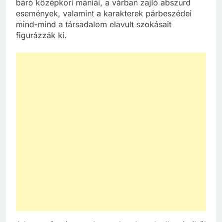
báró középkori mániái, a várban zajló abszurd
események, valamint a karakterek párbeszédei
mind-mind a társadalom elavult szokásait
figurázzák ki.