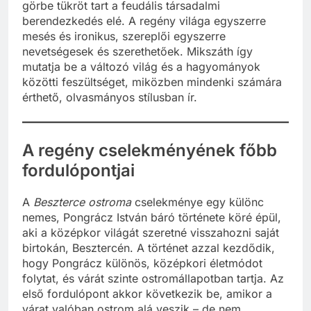
görbe tükröt tart a feudális társadalmi
berendezkedés elé. A regény világa egyszerre
mesés és ironikus, szereplői egyszerre
nevetségesek és szerethetőek. Mikszáth így
mutatja be a változó világ és a hagyományok
közötti feszültséget, miközben mindenki számára
érthető, olvasmányos stílusban ír.
A regény cselekményének főbb
fordulópontjai
A
Beszterce ostroma
cselekménye egy különc
nemes, Pongrácz István báró története köré épül,
aki a középkor világát szeretné visszahozni saját
birtokán, Besztercén. A történet azzal kezdődik,
hogy Pongrácz különös, középkori életmódot
folytat, és várát szinte ostromállapotban tartja. Az
első fordulópont akkor következik be, amikor a
várat valóban ostrom alá veszik – de nem