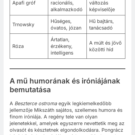
Apafi gróf
racionális,
változás
alkalmazkodó
képviselője
Hűséges,
Hű bajtárs,
Trnowsky
óvatos, józan
tanácsadó
Ártatlan,
A múlt és jövő
Róza
érzékeny,
közötti híd
intelligens
A mű humorának és iróniájának
bemutatása
A
Beszterce ostroma
egyik legkiemelkedőbb
jellemzője Mikszáth sajátos, szellemes humora és
finom iróniája. A regény tele van olyan
jelenetekkel, amelyek egyszerre nevettetik meg az
olvasót és késztetnek elgondolkodásra. Pongrácz