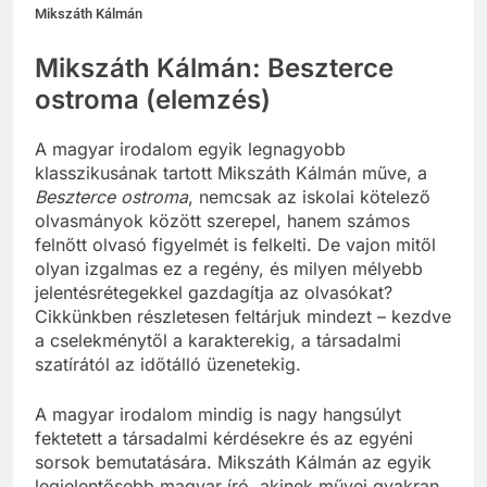
Mikszáth Kálmán
Mikszáth Kálmán: Beszterce
ostroma (elemzés)
A magyar irodalom egyik legnagyobb
klasszikusának tartott Mikszáth Kálmán műve, a
Beszterce ostroma
, nemcsak az iskolai kötelező
olvasmányok között szerepel, hanem számos
felnőtt olvasó figyelmét is felkelti. De vajon mitől
olyan izgalmas ez a regény, és milyen mélyebb
jelentésrétegekkel gazdagítja az olvasókat?
Cikkünkben részletesen feltárjuk mindezt – kezdve
a cselekménytől a karakterekig, a társadalmi
szatírától az időtálló üzenetekig.
A magyar irodalom mindig is nagy hangsúlyt
fektetett a társadalmi kérdésekre és az egyéni
sorsok bemutatására. Mikszáth Kálmán az egyik
legjelentősebb magyar író, akinek művei gyakran