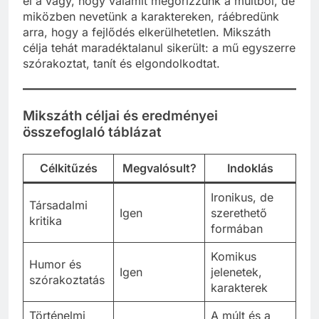
él a vágy, hogy valamit megőrizzünk a múltból, de
miközben nevetünk a karaktereken, ráébredünk
arra, hogy a fejlődés elkerülhetetlen. Mikszáth
célja tehát maradéktalanul sikerült: a mű egyszerre
szórakoztat, tanít és elgondolkodtat.
Mikszáth céljai és eredményei
összefoglaló táblázat
Célkitűzés
Megvalósult?
Indoklás
Ironikus, de
Társadalmi
Igen
szerethető
kritika
formában
Komikus
Humor és
Igen
jelenetek,
szórakoztatás
karakterek
Történelmi
A múlt és a