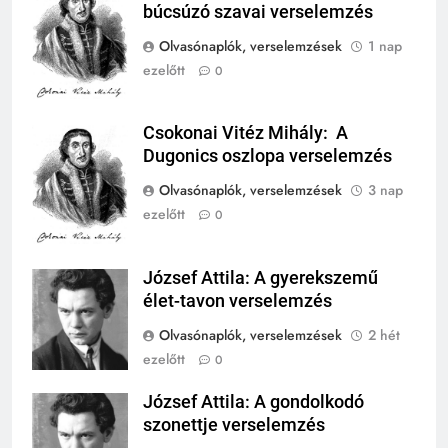
búcsúzó szavai verselemzés
Mihály
MIKOR VOLT?
Olvasónaplók, verselemzések
1 nap
TÖRTÉNELEM ÉRDEKESSÉGEK
ezelőtt
0
1
Ki volt Zeusz?
Csokonai Vitéz Mihály: A
Csokonai Vitéz
KIK VOLTAK?
Dugonics oszlopa verselemzés
Mihály
TÖRTÉNELEM ÉRDEKESSÉGEK
Olvasónaplók, verselemzések
3 nap
ezelőtt
0
2
Mikor volt a thermopülai csata?
József Attila: A gyerekszemű
MIKOR VOLT?
József Attila
TÖRTÉNELEM ÉRDEKESSÉGEK
élet-tavon verselemzés
408
Olvasónaplók, verselemzések
2 hét
3
Gárdonyi Géza: Az egri csillagok
ezelőtt
0
Mikor volt a nyugatrómai
olvasónapló
birodalom bukása?
József Attila: A gondolkodó
József Attila
5-8. OSZTÁLY
6. OSZTÁLY OLVASÓNAPLÓ
MIKOR VOLT?
szonettje verselemzés
TÖRTÉNELEM ÉRDEKESSÉGEK