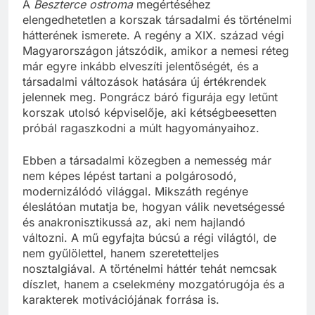
A
Beszterce ostroma
megértéséhez
elengedhetetlen a korszak társadalmi és történelmi
hátterének ismerete. A regény a XIX. század végi
Magyarországon játszódik, amikor a nemesi réteg
már egyre inkább elveszíti jelentőségét, és a
társadalmi változások hatására új értékrendek
jelennek meg. Pongrácz báró figurája egy letűnt
korszak utolsó képviselője, aki kétségbeesetten
próbál ragaszkodni a múlt hagyományaihoz.
Ebben a társadalmi közegben a nemesség már
nem képes lépést tartani a polgárosodó,
modernizálódó világgal. Mikszáth regénye
éleslátóan mutatja be, hogyan válik nevetségessé
és anakronisztikussá az, aki nem hajlandó
változni. A mű egyfajta búcsú a régi világtól, de
nem gyűlölettel, hanem szeretetteljes
nosztalgiával. A történelmi háttér tehát nemcsak
díszlet, hanem a cselekmény mozgatórugója és a
karakterek motivációjának forrása is.