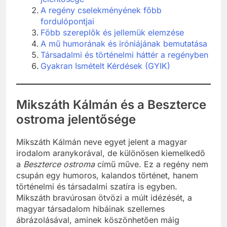
A regény cselekményének főbb
fordulópontjai
Főbb szereplők és jellemük elemzése
A mű humorának és iróniájának bemutatása
Társadalmi és történelmi háttér a regényben
Gyakran Ismételt Kérdések (GYIK)
Mikszáth Kálmán és a Beszterce
ostroma jelentősége
Mikszáth Kálmán neve egyet jelent a magyar
irodalom aranykorával, de különösen kiemelkedő
a
Beszterce ostroma
című műve. Ez a regény nem
csupán egy humoros, kalandos történet, hanem
történelmi és társadalmi szatíra is egyben.
Mikszáth bravúrosan ötvözi a múlt idézését, a
magyar társadalom hibáinak szellemes
ábrázolásával, aminek köszönhetően máig