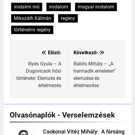
241
irodalmi mű
irodalom
magyar irodalom
Ki találta fel a gőzgépet?
Mikszáth Kálmán
regény
KI TALÁLTA FEL
TÖRTÉNELEM ÉRDEKESSÉGEK
történelmi regény
242
Kik voltak a három királyok?
Előző:
Következő:
Bejegyzés
KIK VOLTAK?
navigáció
Illyés Gyula – A
Babits Mihály – „A
TÖRTÉNELEM ÉRDEKESSÉGEK
Dugovicsok hősi
harmadik emeleten”
története: Elemzés és
elemzése és
243
értelmezés
értelmezése
A középkor titkai: Mi rejtőzött a
várak falai mögött?
MIKOR VOLT?
TÖRTÉNELEM ÉRDEKESSÉGEK
Olvasónaplók - Verselemzések
244
Mikor volt a római birodalom
Csokonai Vitéz Mihály: A fársáng
Csokonai Vitéz
bukása, és mi történt utána?