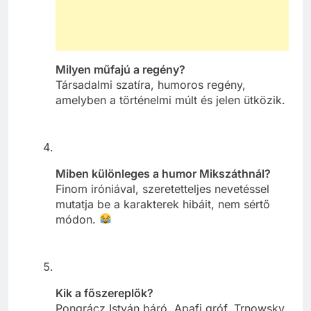
Milyen műfajú a regény?
Társadalmi szatíra, humoros regény,
amelyben a történelmi múlt és jelen ütközik.
Miben különleges a humor Mikszáthnál?
Finom iróniával, szeretetteljes nevetéssel
mutatja be a karakterek hibáit, nem sértő
módon.
Kik a főszereplők?
Pongrácz István báró, Apafi gróf, Trnowsky