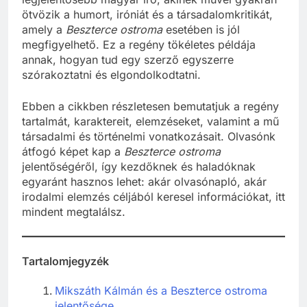
ötvözik a humort, iróniát és a társadalomkritikát,
amely a
Beszterce ostroma
esetében is jól
megfigyelhető. Ez a regény tökéletes példája
annak, hogyan tud egy szerző egyszerre
szórakoztatni és elgondolkodtatni.
Ebben a cikkben részletesen bemutatjuk a regény
tartalmát, karaktereit, elemzéseket, valamint a mű
társadalmi és történelmi vonatkozásait. Olvasónk
átfogó képet kap a
Beszterce ostroma
jelentőségéről, így kezdőknek és haladóknak
egyaránt hasznos lehet: akár olvasónapló, akár
irodalmi elemzés céljából keresel információkat, itt
mindent megtalálsz.
Tartalomjegyzék
Mikszáth Kálmán és a Beszterce ostroma
jelentősége