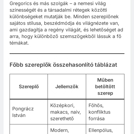
Gregorics és más szolgák – a nemesi világ
színességét és a társadalmi rétegek közötti
különbségeket mutatják be. Minden szereplőnek
sajátos stílusa, beszédmódja és világnézete van,
ami gazdagítja a regény világát, és lehetőséget ad
arra, hogy különböző szemszögekből lássuk a fő
témákat.
Főbb szereplők összehasonlító táblázat
Műben
Szereplő
Jellemzők
betöltött
szerep
Középkori,
Főhős,
Pongrácz
makacs, naiv,
konfliktus
István
szerethető
forrása
Modern,
Ellenpólus,