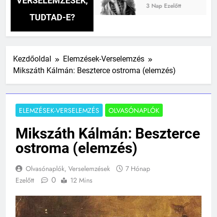
VERSELEMZÉSEK,
3 Nap Ezelőtt
TUDTAD-E?
Kezdőoldal
Elemzések-Verselemzés
Mikszáth Kálmán: Beszterce ostroma (elemzés)
ELEMZÉSEK-VERSELEMZÉS
OLVASÓNAPLÓK
Mikszáth Kálmán: Beszterce
ostroma (elemzés)
Olvasónaplók, Verselemzések
7 Hónap
0
Ezelőtt
12 Mins