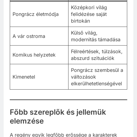
Középkori világ
Pongrácz életmódja
felidézése saját
birtokán
Külső világ,
A vár ostroma
modernitás támadása
Félreértések, túlzások,
Komikus helyzetek
abszurd szituációk
Pongrácz szembesül a
Kimenetel
változások
elkerülhetetlenségével
Főbb szereplők és jellemük
elemzése
A regény egyik legfőbb erőssége a karakterek