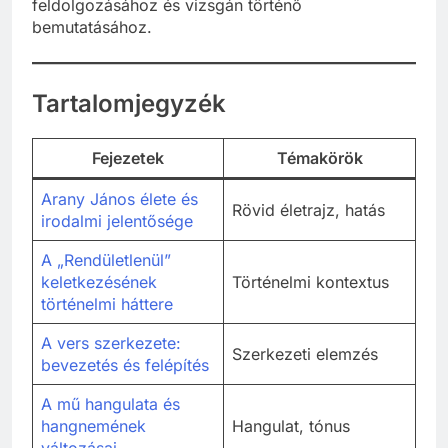
feldolgozásához és vizsgán történő
bemutatásához.
Tartalomjegyzék
Fejezetek
Témakörök
Arany János élete és
Rövid életrajz, hatás
irodalmi jelentősége
A „Rendületlenül”
keletkezésének
Történelmi kontextus
történelmi háttere
A vers szerkezete:
Szerkezeti elemzés
bevezetés és felépítés
A mű hangulata és
hangnemének
Hangulat, tónus
változásai