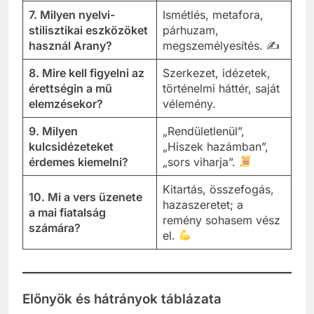
7. Milyen nyelvi-
Ismétlés, metafora,
stilisztikai eszközöket
párhuzam,
használ Arany?
megszemélyesítés. ✍️
8. Mire kell figyelni az
Szerkezet, idézetek,
érettségin a mű
történelmi háttér, saját
elemzésekor?
vélemény.
9. Milyen
„Rendületlenül”,
kulcsidézeteket
„Hiszek hazámban”,
érdemes kiemelni?
„sors viharja”.
Kitartás, összefogás,
10. Mi a vers üzenete
hazaszeretet; a
a mai fiatalság
remény sohasem vész
számára?
el.
Előnyök és hátrányok táblázata