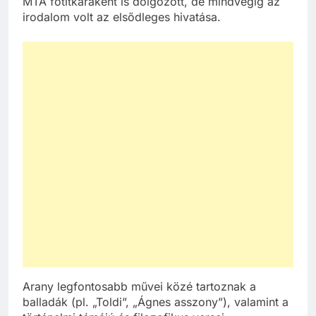
MTA főtitkáraként is dolgozott, de mindvégig az
irodalom volt az elsődleges hivatása.
Arany legfontosabb művei közé tartoznak a
balladák (pl. „Toldi”, „Ágnes asszony”), valamint a