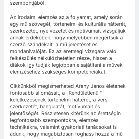
szempontjából.
Az irodalmi elemzés az a folyamat, amely során
egy mű szövegét, történelmi és kulturális hátterét,
szerkezetét, nyelvezetét és motívumait vizsgáljuk
annak érdekében, hogy mélyebben megértsük a
szerző szándékait, a mű jelentését és
mondanivalóját. Ez az érettségi vizsgára való
felkészülés nélkülözhetetlen része, hiszen a
diákok így tudják legjobban elsajátítani a művek
elemzéséhez szükséges kompetenciákat.
Cikkünkből megismerheted Arany János életének
fontosabb állomásait, a „Rendületlenül”
keletkezésének történelmi hátterét, a vers
szerkezetét, hangulatát, motívumait és
jelentőségét. Részletesen kitérünk az érettségin
legfontosabb szempontokra, elemzési
technikákra, valamint gyakorlati tanácsokat is
adunk, hogy magabiztosan foghass hozzá a mű