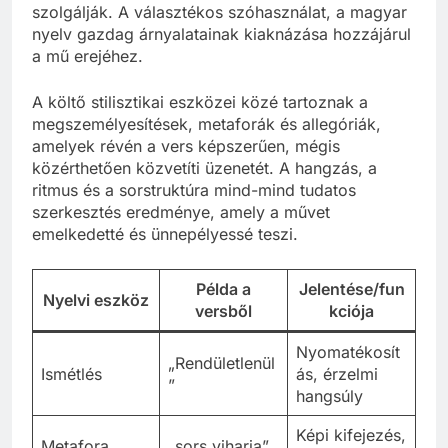
szolgálják. A választékos szóhasználat, a magyar
nyelv gazdag árnyalatainak kiaknázása hozzájárul
a mű erejéhez.
A költő stilisztikai eszközei közé tartoznak a
megszemélyesítések, metaforák és allegóriák,
amelyek révén a vers képszerűen, mégis
közérthetően közvetíti üzenetét. A hangzás, a
ritmus és a sorstruktúra mind-mind tudatos
szerkesztés eredménye, amely a művet
emelkedetté és ünnepélyessé teszi.
Példa a
Jelentése/fun
Nyelvi eszköz
versből
kciója
Nyomatékosít
„Rendületlenül
Ismétlés
ás, érzelmi
”
hangsúly
Képi kifejezés,
Metafora
„sors viharja”