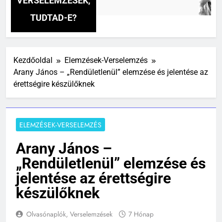
VERSELEMZÉSEK,
4
TUDTAD-E?
Kezdőoldal
Elemzések-Verselemzés
Arany János – „Rendületlenül” elemzése és jelentése az
érettségire készülőknek
ELEMZÉSEK-VERSELEMZÉS
Arany János –
„Rendületlenül” elemzése és
jelentése az érettségire
készülőknek
Olvasónaplók, Verselemzések
7 Hónap