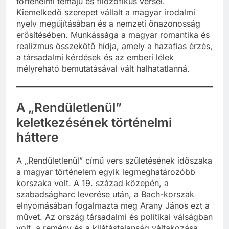
történelmi témájú és filozofikus versei.
Kiemelkedő szerepet vállalt a magyar irodalmi
nyelv megújításában és a nemzeti önazonosság
erősítésében. Munkássága a magyar romantika és
realizmus összekötő hídja, amely a hazafias érzés,
a társadalmi kérdések és az emberi lélek
mélyreható bemutatásával vált halhatatlanná.
A „Rendületlenül”
keletkezésének történelmi
háttere
A „Rendületlenül” című vers születésének időszaka
a magyar történelem egyik legmeghatározóbb
korszaka volt. A 19. század közepén, a
szabadságharc leverése után, a Bach-korszak
elnyomásában fogalmazta meg Arany János ezt a
művet. Az ország társadalmi és politikai válságban
volt, a remény és a kilátástalanság váltakozása