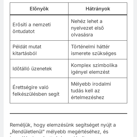
Előnyök
Hátrányok
Nehéz lehet a
Erősíti a nemzeti
nyelvezet első
öntudatot
olvasásra
Példát mutat
Történelmi háttér
kitartásból
ismerete szükséges
Komplex szimbolika
Időtálló üzenetek
igényel elemzést
Mélyebb irodalmi
Érettségire való
tudás kell az
felkészülésben segít
értelmezéshez
Reméljük, hogy elemzésünk segítséget nyújt a
„Rendületlenül” mélyebb megértéséhez, és