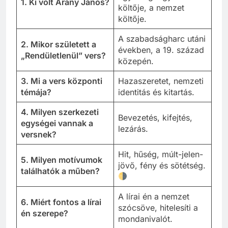
1. Ki volt Arany János?
költője, a nemzet
költője.
A szabadságharc utáni
2. Mikor született a
években, a 19. század
„Rendületlenül” vers?
közepén.
3. Mi a vers központi
Hazaszeretet, nemzeti
témája?
identitás és kitartás.
4. Milyen szerkezeti
Bevezetés, kifejtés,
egységei vannak a
lezárás.
versnek?
Hit, hűség, múlt-jelen-
5. Milyen motívumok
jövő, fény és sötétség.
találhatók a műben?
A lírai én a nemzet
6. Miért fontos a lírai
szócsöve, hitelesíti a
én szerepe?
mondanivalót.