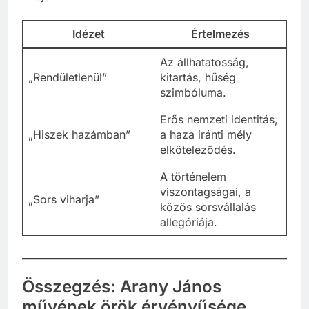
Idézet
Értelmezés
Az állhatatosság,
„Rendületlenül”
kitartás, hűség
szimbóluma.
Erős nemzeti identitás,
„Hiszek hazámban”
a haza iránti mély
elköteleződés.
A történelem
viszontagságai, a
„Sors viharja”
közös sorsvállalás
allegóriája.
Összegzés: Arany János
művének örök érvényűsége