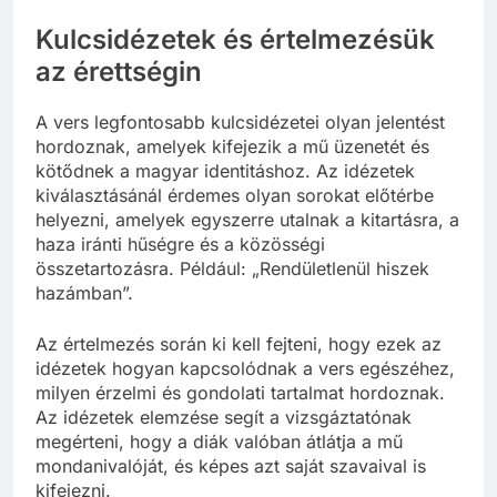
Kulcsidézetek és értelmezésük
az érettségin
A vers legfontosabb kulcsidézetei olyan jelentést
hordoznak, amelyek kifejezik a mű üzenetét és
kötődnek a magyar identitáshoz. Az idézetek
kiválasztásánál érdemes olyan sorokat előtérbe
helyezni, amelyek egyszerre utalnak a kitartásra, a
haza iránti hűségre és a közösségi
összetartozásra. Például: „Rendületlenül hiszek
hazámban”.
Az értelmezés során ki kell fejteni, hogy ezek az
idézetek hogyan kapcsolódnak a vers egészéhez,
milyen érzelmi és gondolati tartalmat hordoznak.
Az idézetek elemzése segít a vizsgáztatónak
megérteni, hogy a diák valóban átlátja a mű
mondanivalóját, és képes azt saját szavaival is
kifejezni.