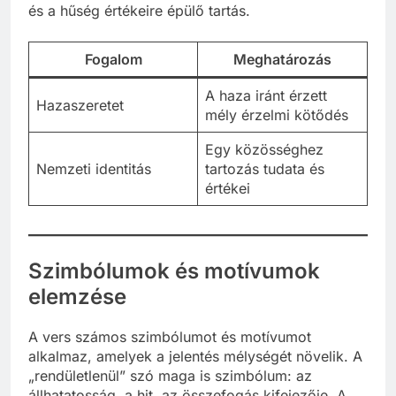
és a hűség értékeire épülő tartás.
Fogalom
Meghatározás
A haza iránt érzett
Hazaszeretet
mély érzelmi kötődés
Egy közösséghez
Nemzeti identitás
tartozás tudata és
értékei
Szimbólumok és motívumok
elemzése
A vers számos szimbólumot és motívumot
alkalmaz, amelyek a jelentés mélységét növelik. A
„rendületlenül” szó maga is szimbólum: az
állhatatosság, a hit, az összefogás kifejezője. A