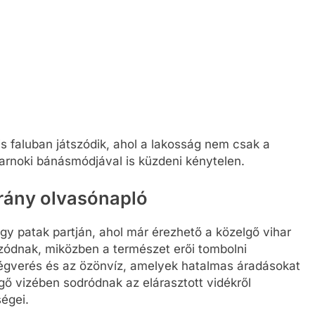
s faluban játszódik, ahol a lakosság nem csak a
arnoki bánásmódjával is küzdeni kénytelen.
rány olvasónapló
gy patak partján, ahol már érezhető a közelgő vihar
zódnak, miközben a természet erői tombolni
jégverés és az özönvíz, amelyek hatalmas áradásokat
ő vizében sodródnak az elárasztott vidékről
ségei.