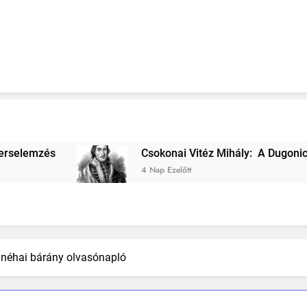
Csokonai Vitéz Mihály: A Dugonics oszlopa versel
4 Nap Ezelőtt
 néhai bárány olvasónapló