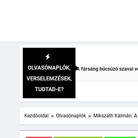
OLVASÓNAPLÓK,
i Vitéz Mihály: A fársáng búcsúzó szavai verselemzés
őtt
VERSELEMZÉSEK,
TUDTAD-E?
Kezdőoldal
Olvasónaplók
Mikszáth Kálmán: A