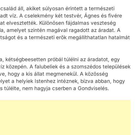
család áll, akiket súlyosan érintett a természeti
radt víz. A cselekmény két testvér, Ágnes és fivére
at elvesztették. Különösen fájdalmas veszteség
a, amelyet szintén magával ragadott az áradat. A
ttságot és a természeti erők megállíthatatlan hatalmát
a, kétségbeesetten próbál túlélni az áradatot, egy
íz közepén. A falubeliek és a szomszédos települések
lve, hogy a kis állat megmenekül. A közösség
lyet a helyiek Istenhez intéznek, bízva abban, hogy
is túlélte, nem hagyja cserben a Gondviselés.