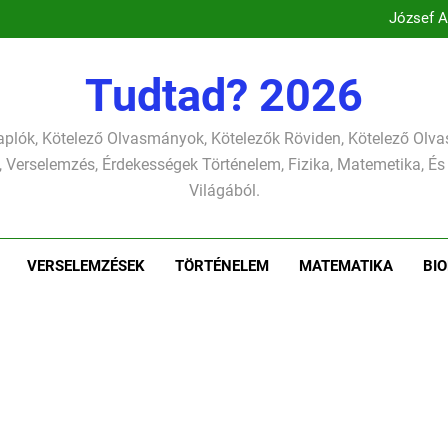
Csokonai Vit
József A
Csokonai Vitéz Mihály: A dél (F
Csokonai Vitéz Mi
Csokonai Vit
Tudtad? 2026
József A
plók, Kötelező Olvasmányok, Kötelezők Röviden, Kötelező Ol
 Verselemzés, Érdekességek Történelem, Fizika, Matemetika, És
Világából.
VERSELEMZÉSEK
TÖRTÉNELEM
MATEMATIKA
BIO