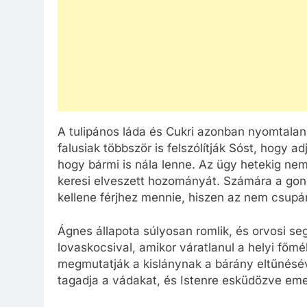
A tulipános láda és Cukri azonban nyomtalan
falusiak többször is felszólítják Sóst, hogy a
hogy bármi is nála lenne. Az ügy hetekig n
keresi elveszett hozományát. Számára a gondo
kellene férjhez mennie, hiszen az nem csupán
Ágnes állapota súlyosan romlik, és orvosi seg
lovaskocsival, amikor váratlanul a helyi főm
megmutatják a kislánynak a bárány eltűnésév
tagadja a vádakat, és Istenre esküdözve eme