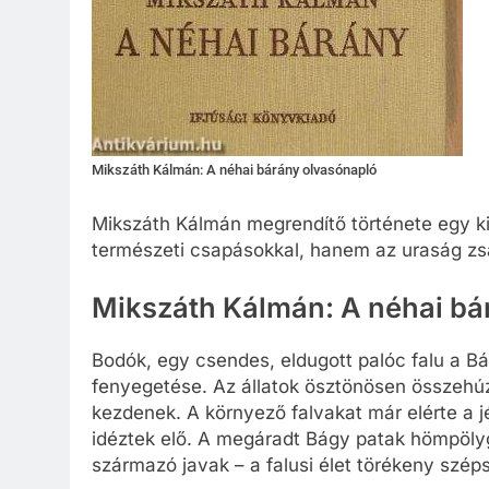
Mikszáth Kálmán: A néhai bárány olvasónapló
Mikszáth Kálmán megrendítő története egy ki
természeti csapásokkal, hanem az uraság zs
Mikszáth Kálmán: A néhai bá
Bodók, egy csendes, eldugott palóc falu a Bá
fenyegetése. Az állatok ösztönösen összehú
kezdenek. A környező falvakat már elérte a 
idéztek elő. A megáradt Bágy patak hömpölyg
származó javak – a falusi élet törékeny szép