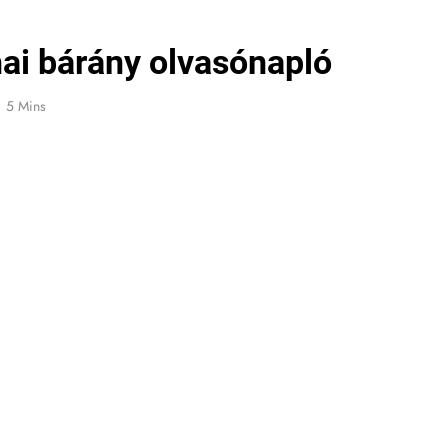
ai bárány olvasónapló
5 Mins