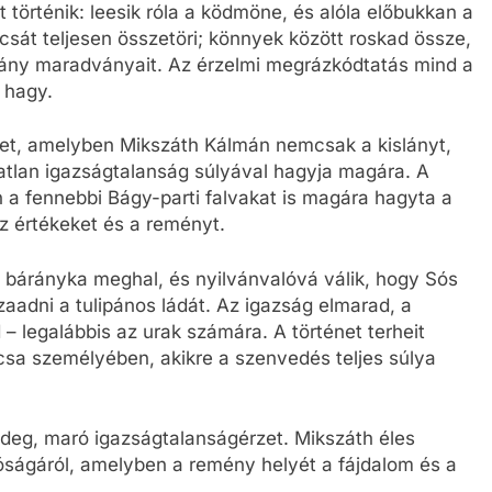
 történik: leesik róla a ködmöne, és alóla előbukkan a
sát teljesen összetöri; könnyek között roskad össze,
rány maradványait. Az érzelmi megrázkódtatás mind a
 hagy.
éget, amelyben Mikszáth Kálmán nemcsak a kislányt,
atlan igazságtalanság súlyával hagyja magára. A
 a fennebbi Bágy-parti falvakat is magára hagyta a
z értékeket és a reményt.
, a bárányka meghal, és nyilvánvalóvá válik, hogy Sós
zaadni a tulipános ládát. Az igazság elmarad, a
 legalábbis az urak számára. A történet terheit
csa személyében, akikre a szenvedés teljes súlya
ideg, maró igazságtalanságérzet. Mikszáth éles
alóságáról, amelyben a remény helyét a fájdalom és a