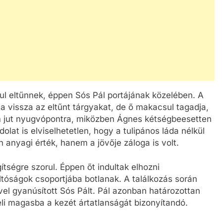
ul eltűnnek, éppen Sós Pál portájának közelében. A
dja vissza az eltűnt tárgyakat, de ő makacsul tagadja,
em jut nyugvópontra, miközben Ágnes kétségbeesetten
lat is elviselhetetlen, hogy a tulipános láda nélkül
 anyagi érték, hanem a jövője záloga is volt.
ítségre szorul. Éppen őt indultak elhozni
éltóságok csoportjába botlanak. A találkozás során
el gyanúsított Sós Pált. Pál azonban határozottan
li magasba a kezét ártatlanságát bizonyítandó.