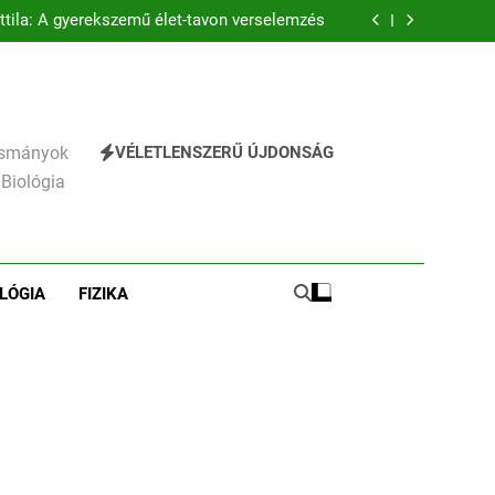
éz Mihály: A Dugonics oszlopa verselemzés
ttila: A gyerekszemű élet-tavon verselemzés
elhágott már a nap a dél hév pontjára, 1794)
verselemzés
hály: A fársáng búcsúzó szavai verselemzés
éz Mihály: A Dugonics oszlopa verselemzés
ttila: A gyerekszemű élet-tavon verselemzés
VÉLETLENSZERŰ ÚJDONSÁG
vasmányok
 Biológia
LÓGIA
FIZIKA
241
Ki találta fel a gőzgépet?
KI TALÁLTA FEL
TÖRTÉNELEM ÉRDEKESSÉGEK
242
Kik voltak a három
királyok?