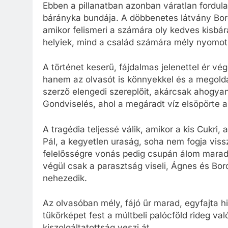
Ebben a pillanatban azonban váratlan fordulat
bárányka bundája. A döbbenetes látvány Borc
amikor felismeri a számára oly kedves kisbá
helyiek, mind a család számára mély nyomot
A történet keserű, fájdalmas jelenettel ér v
hanem az olvasót is könnyekkel és a megold
szerző elengedi szereplőit, akárcsak ahogyan
Gondviselés, ahol a megáradt víz elsöpörte a
A tragédia teljessé válik, amikor a kis Cukri
Pál, a kegyetlen uraság, soha nem fogja viss
felelősségre vonás pedig csupán álom marad –
végül csak a parasztság viseli, Ágnes és Bor
nehezedik.
Az olvasóban mély, fájó űr marad, egyfajta h
tükörképet fest a múltbeli palócföld rideg v
kiszolgáltatottság veszi át.