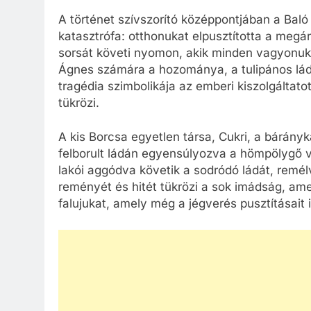
A történet szívszorító középpontjában a Baló 
katasztrófa: otthonukat elpusztította a megá
sorsát követi nyomon, akik minden vagyonuk
Ágnes számára a hozománya, a tulipános lád
tragédia szimbolikája az emberi kiszolgáltato
tükrözi.
A kis Borcsa egyetlen társa, Cukri, a bárányk
felborult ládán egyensúlyozva a hömpölygő v
lakói aggódva követik a sodródó ládát, remé
reményét és hitét tükrözi a sok imádság, ame
falujukat, amely még a jégverés pusztításait 