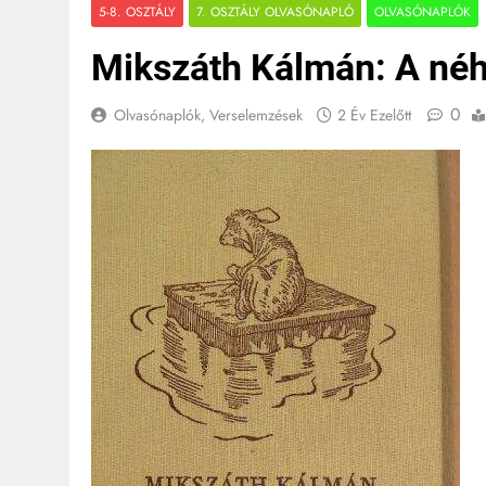
5-8. OSZTÁLY
7. OSZTÁLY OLVASÓNAPLÓ
OLVASÓNAPLÓK
Mikszáth Kálmán: A néh
0
Olvasónaplók, Verselemzések
2 Év Ezelőtt