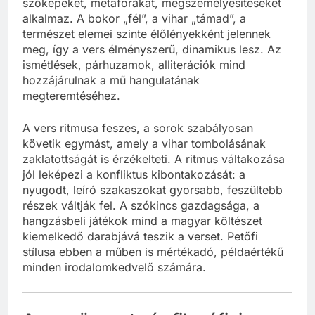
szóképeket, metaforákat, megszemélyesítéseket
alkalmaz. A bokor „fél”, a vihar „támad”, a
természet elemei szinte élőlényekként jelennek
meg, így a vers élményszerű, dinamikus lesz. Az
ismétlések, párhuzamok, alliterációk mind
hozzájárulnak a mű hangulatának
megteremtéséhez.
A vers ritmusa feszes, a sorok szabályosan
követik egymást, amely a vihar tombolásának
zaklatottságát is érzékelteti. A ritmus váltakozása
jól leképezi a konfliktus kibontakozását: a
nyugodt, leíró szakaszokat gyorsabb, feszültebb
részek váltják fel. A szókincs gazdagsága, a
hangzásbeli játékok mind a magyar költészet
kiemelkedő darabjává teszik a verset. Petőfi
stílusa ebben a műben is mértékadó, példaértékű
minden irodalomkedvelő számára.