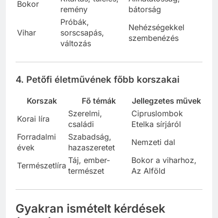
Bokor
remény
bátorság
Próbák,
Nehézségekkel
Vihar
sorscsapás,
szembenézés
változás
4. Petőfi életművének főbb korszakai
Korszak
Fő témák
Jellegzetes művek
Szerelmi,
Cipruslombok
Korai líra
családi
Etelka sírjáról
Forradalmi
Szabadság,
Nemzeti dal
évek
hazaszeretet
Táj, ember-
Bokor a viharhoz,
Természetlíra
természet
Az Alföld
Gyakran ismételt kérdések