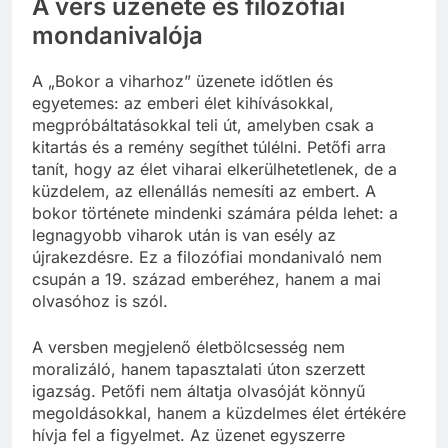
A vers üzenete és filozófiai
mondanivalója
A „Bokor a viharhoz” üzenete időtlen és
egyetemes: az emberi élet kihívásokkal,
megpróbáltatásokkal teli út, amelyben csak a
kitartás és a remény segíthet túlélni. Petőfi arra
tanít, hogy az élet viharai elkerülhetetlenek, de a
küzdelem, az ellenállás nemesíti az embert. A
bokor története mindenki számára példa lehet: a
legnagyobb viharok után is van esély az
újrakezdésre. Ez a filozófiai mondanivaló nem
csupán a 19. század emberéhez, hanem a mai
olvasóhoz is szól.
A versben megjelenő életbölcsesség nem
moralizáló, hanem tapasztalati úton szerzett
igazság. Petőfi nem áltatja olvasóját könnyű
megoldásokkal, hanem a küzdelmes élet értékére
hívja fel a figyelmet. Az üzenet egyszerre