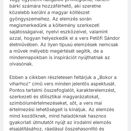
bárki számára hozzáférhető, aki szeretne
közelebb kerülni a magyar költészet
gyöngyszemeihez. Az elemzés során
megismerkedünk a költemény szerkezeti
sajátosságaival, nyelvi eszközeivel, valamint
azzal, hogyan helyezkedik el a vers Petőfi Sándor
életművében. Az ilyen típusú elemzések nemcsak
a művek mélyebb megértését segítik, de a
mindennapokban is inspirációt nyújthatnak az
olvasónak.
Ebben a cikkben részletesen feltárjuk a „Bokor a
viharhoz” című vers minden jelentős aspektusát.
Pontos tartalmi összefoglalót, karakterelemzést,
szerkezeti és stilisztikai magyarázatokat,
szimbólumértelmezéseket, sőt, a vers mai
értelmezési lehetőségeit is kínáljuk. Az elemzés
mind kezdőknek, mind haladóknak hasznos
gyakorlati útmutatót nyújt az irodalmi elemzés
elsajátításához, ráadásul összehasonlító és