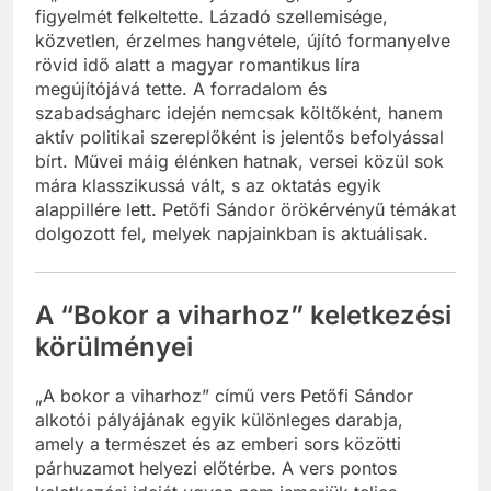
figyelmét felkeltette. Lázadó szellemisége,
közvetlen, érzelmes hangvétele, újító formanyelve
rövid idő alatt a magyar romantikus líra
megújítójává tette. A forradalom és
szabadságharc idején nemcsak költőként, hanem
aktív politikai szereplőként is jelentős befolyással
bírt. Művei máig élénken hatnak, versei közül sok
mára klasszikussá vált, s az oktatás egyik
alappillére lett. Petőfi Sándor örökérvényű témákat
dolgozott fel, melyek napjainkban is aktuálisak.
A “Bokor a viharhoz” keletkezési
körülményei
„A bokor a viharhoz” című vers Petőfi Sándor
alkotói pályájának egyik különleges darabja,
amely a természet és az emberi sors közötti
párhuzamot helyezi előtérbe. A vers pontos