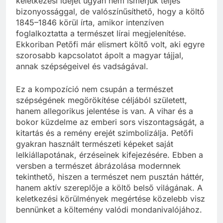
keletkezési idejét ugyan nem ismerjük teljes
bizonyossággal, de valószínűsíthető, hogy a költő
1845–1846 körül írta, amikor intenzíven
foglalkoztatta a természet lírai megjelenítése.
Ekkoriban Petőfi már elismert költő volt, aki egyre
szorosabb kapcsolatot ápolt a magyar tájjal,
annak szépségeivel és vadságával.
Ez a kompozíció nem csupán a természet
szépségének megörökítése céljából született,
hanem allegorikus jelentése is van. A vihar és a
bokor küzdelme az emberi sors viszontagságát, a
kitartás és a remény erejét szimbolizálja. Petőfi
gyakran használt természeti képeket saját
lelkiállapotának, érzéseinek kifejezésére. Ebben a
versben a természet ábrázolása modernnek
tekinthető, hiszen a természet nem pusztán háttér,
hanem aktív szereplője a költő belső világának. A
keletkezési körülmények megértése közelebb visz
bennünket a költemény valódi mondanivalójához.