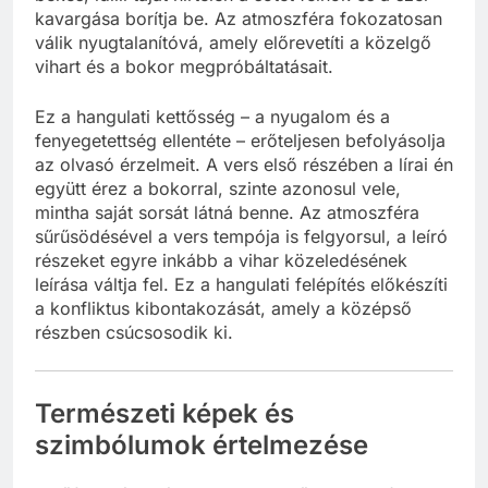
kavargása borítja be. Az atmoszféra fokozatosan
válik nyugtalanítóvá, amely előrevetíti a közelgő
vihart és a bokor megpróbáltatásait.
Ez a hangulati kettősség – a nyugalom és a
fenyegetettség ellentéte – erőteljesen befolyásolja
az olvasó érzelmeit. A vers első részében a lírai én
együtt érez a bokorral, szinte azonosul vele,
mintha saját sorsát látná benne. Az atmoszféra
sűrűsödésével a vers tempója is felgyorsul, a leíró
részeket egyre inkább a vihar közeledésének
leírása váltja fel. Ez a hangulati felépítés előkészíti
a konfliktus kibontakozását, amely a középső
részben csúcsosodik ki.
Természeti képek és
szimbólumok értelmezése