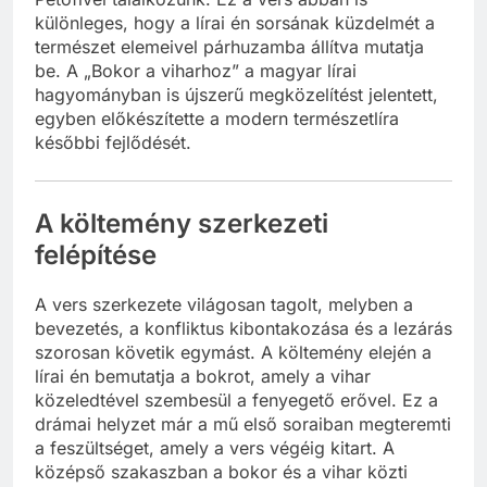
különleges, hogy a lírai én sorsának küzdelmét a
természet elemeivel párhuzamba állítva mutatja
be. A „Bokor a viharhoz” a magyar lírai
hagyományban is újszerű megközelítést jelentett,
egyben előkészítette a modern természetlíra
későbbi fejlődését.
A költemény szerkezeti
felépítése
A vers szerkezete világosan tagolt, melyben a
bevezetés, a konfliktus kibontakozása és a lezárás
szorosan követik egymást. A költemény elején a
lírai én bemutatja a bokrot, amely a vihar
közeledtével szembesül a fenyegető erővel. Ez a
drámai helyzet már a mű első soraiban megteremti
a feszültséget, amely a vers végéig kitart. A
középső szakaszban a bokor és a vihar közti