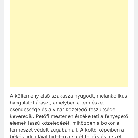
A költemény első szakasza nyugodt, melankolikus
hangulatot áraszt, amelyben a természet
csendessége és a vihar közeledő feszültsége
keveredik. Petőfi mesterien érzékelteti a fenyegető
elemek lassú közeledését, miközben a bokor a
természet védett zugában áll. A költő képeiben a
békés, idilli tájat hirtelen a sötét felhők és a szél