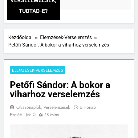
VERSELEMZÉSEK,
4 Óra Ezelőtt
TUDTAD-E?
Kezdőoldal
Elemzések-Verselemzés
Petőfi Sándor: A bokor a viharhoz verselemzés
ELEMZÉSEK-VERSELEMZÉS
Petőfi Sándor: A bokor a
viharhoz verselemzés
Olvasónaplók, Verselemzések
6 Hónap
0
Ezelőtt
18 Mins