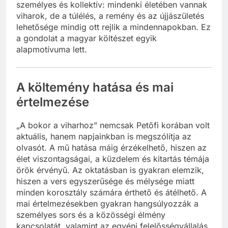
személyes és kollektív: mindenki életében vannak
viharok, de a túlélés, a remény és az újjászületés
lehetősége mindig ott rejlik a mindennapokban. Ez
a gondolat a magyar költészet egyik
alapmotívuma lett.
A költemény hatása és mai
értelmezése
„A bokor a viharhoz” nemcsak Petőfi korában volt
aktuális, hanem napjainkban is megszólítja az
olvasót. A mű hatása máig érzékelhető, hiszen az
élet viszontagságai, a küzdelem és kitartás témája
örök érvényű. Az oktatásban is gyakran elemzik,
hiszen a vers egyszerűsége és mélysége miatt
minden korosztály számára érthető és átélhető. A
mai értelmezésekben gyakran hangsúlyozzák a
személyes sors és a közösségi élmény
kapcsolatát, valamint az egyéni felelősségvállalás