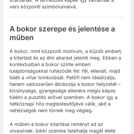
drámának. A természeti képek így válhatnak a
vers központi szimbólumaivá.
A bokor szerepe és jelentése a
műben
A bokor, mint központi motívum, a küzdő embert,
a kitartást és az élni akarást jeleníti meg. Ebben a
kontextusban a bokor szinte emberi
tulajdonságokkal ruházódik fel: fél, ellenáll, majd
túléli a vihar tombolását. Petőfi nem idealizálja,
hanem valószerűen ábrázolja a bokor helyzetét –
kicsinysége, gyengesége ellenére mégis képes
túlélni a pusztító erővel szemben. A bokor így a
hétköznapi hős megtestesítőjévé válik, akit a
nehézségek nem törnek meg végleg.
A műben a bokor kitartása reményt ad az
olvasónak: bárki szembe találhatja magát élete