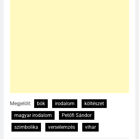
Megjelölt:
bók
irodalom
költészet
magyar irodalom
Petőfi Sándor
szimbolika
verselemzés
vihar