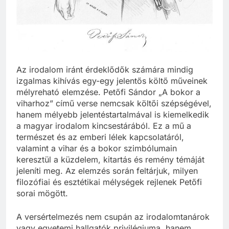
Az irodalom iránt érdeklődők számára mindig
izgalmas kihívás egy-egy jelentős költő műveinek
mélyreható elemzése. Petőfi Sándor „A bokor a
viharhoz” című verse nemcsak költői szépségével,
hanem mélyebb jelentéstartalmával is kiemelkedik
a magyar irodalom kincsestárából. Ez a mű a
természet és az emberi lélek kapcsolatáról,
valamint a vihar és a bokor szimbólumain
keresztül a küzdelem, kitartás és remény témáját
jeleníti meg. Az elemzés során feltárjuk, milyen
filozófiai és esztétikai mélységek rejlenek Petőfi
sorai mögött.
A versértelmezés nem csupán az irodalomtanárok
vagy egyetemi hallgatók privilégiuma, hanem