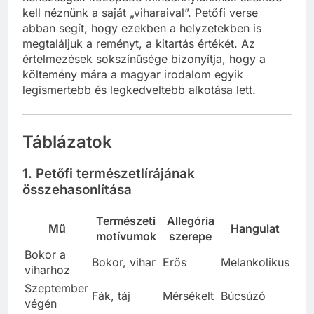
kell néznünk a saját „viharaival”. Petőfi verse
abban segít, hogy ezekben a helyzetekben is
megtaláljuk a reményt, a kitartás értékét. Az
értelmezések sokszínűsége bizonyítja, hogy a
költemény mára a magyar irodalom egyik
legismertebb és legkedveltebb alkotása lett.
Táblázatok
1. Petőfi természetlírájának
összehasonlítása
Természeti
Allegória
Mű
Hangulat
motívumok
szerepe
Bokor a
Bokor, vihar
Erős
Melankolikus
viharhoz
Szeptember
Fák, táj
Mérsékelt
Búcsúzó
végén