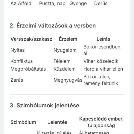
Az Alföld
Puszta, nap
Gyenge
Derűs
2. Érzelmi változások a versben
Versszak/szakasz
Érzelem
Leírás
Bokor csendben
Nyitás
Nyugalom
áll
Konfliktus
Félelem
Vihar közeledik
Megpróbáltatás
Küzdelem
Harc a vihar ellen
Bokor túléli,
Zárás
Megnyugvás
remény feltűnik
3. Szimbólumok jelentése
Kapcsolódó emberi
Szimbólum
Jelentés
tulajdonság
Kitartás, túlélés,
Állhatatosság,