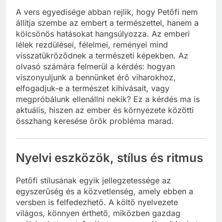
A vers egyedisége abban rejlik, hogy Petőfi nem
állítja szembe az embert a természettel, hanem a
kölcsönös hatásokat hangsúlyozza. Az emberi
lélek rezdülései, félelmei, reményei mind
visszatükröződnek a természeti képekben. Az
olvasó számára felmerül a kérdés: hogyan
viszonyuljunk a bennünket érő viharokhoz,
elfogadjuk-e a természet kihívásait, vagy
megpróbálunk ellenállni nekik? Ez a kérdés ma is
aktuális, hiszen az ember és környezete közötti
összhang keresése örök probléma marad.
Nyelvi eszközök, stílus és ritmus
Petőfi stílusának egyik jellegzetessége az
egyszerűség és a közvetlenség, amely ebben a
versben is felfedezhető. A költő nyelvezete
világos, könnyen érthető, miközben gazdag