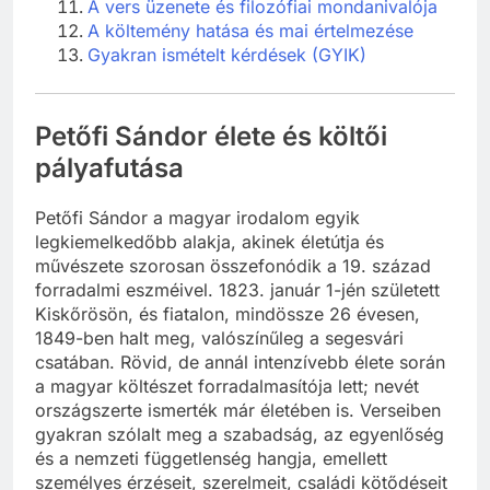
A vers üzenete és filozófiai mondanivalója
A költemény hatása és mai értelmezése
Gyakran ismételt kérdések (GYIK)
Petőfi Sándor élete és költői
pályafutása
Petőfi Sándor a magyar irodalom egyik
legkiemelkedőbb alakja, akinek életútja és
művészete szorosan összefonódik a 19. század
forradalmi eszméivel. 1823. január 1-jén született
Kiskőrösön, és fiatalon, mindössze 26 évesen,
1849-ben halt meg, valószínűleg a segesvári
csatában. Rövid, de annál intenzívebb élete során
a magyar költészet forradalmasítója lett; nevét
országszerte ismerték már életében is. Verseiben
gyakran szólalt meg a szabadság, az egyenlőség
és a nemzeti függetlenség hangja, emellett
személyes érzéseit, szerelmeit, családi kötődéseit