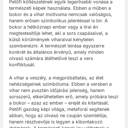
Petőfi költészetének egyik legerősebb vonása a
természeti képek használata. Ebben a műben a
bokor és a vihar motívuma nemcsak valóságos,
hanem erősen szimbolikus jelentéssel is bír. A
bokor a hétköznapi ember vagy a lírai én
megtestesítője lehet, aki a sors csapásaival, a
külső körülmények viharaival kénytelen
szembenézni. A természet leírása egyszerre
konkrét és általános érvényű, amely minden
olvasó számára átélhetővé teszi a vers
konfliktusát.
A vihar a veszély, a megpróbáltatás, az élet
nehézségeinek szimbóluma. Ebben a versben a
vihar nem pusztán időjárási jelenség, hanem
sorsszerű, elkerülhetetlen erő, amely próbára teszi
a bokor – azaz az ember – erejét és kitartását.
Petőfi gazdag képi világa, metaforái segítenek
abban, hogy az olvasó ne csupán szemlélője,
hanem résztvevője is legyen a kibontakozó