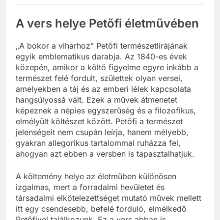
A vers helye Petőfi életművében
„A bokor a viharhoz” Petőfi természetlírájának
egyik emblematikus darabja. Az 1840-es évek
közepén, amikor a költő figyelme egyre inkább a
természet felé fordult, születtek olyan versei,
amelyekben a táj és az emberi lélek kapcsolata
hangsúlyossá vált. Ezek a művek átmenetet
képeznek a népies egyszerűség és a filozofikus,
elmélyült költészet között. Petőfi a természet
jelenségeit nem csupán leírja, hanem mélyebb,
gyakran allegorikus tartalommal ruházza fel,
ahogyan azt ebben a versben is tapasztalhatjuk.
A költemény helye az életműben különösen
izgalmas, mert a forradalmi hevületet és
társadalmi elkötelezettséget mutató művek mellett
itt egy csendesebb, befelé forduló, elmélkedő
Petőfivel találkozunk. Ez a vers abban is