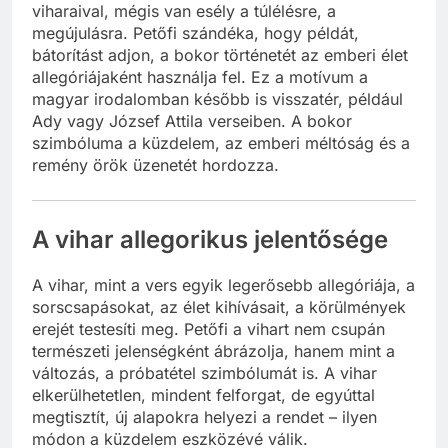
viharaival, mégis van esély a túlélésre, a
megújulásra. Petőfi szándéka, hogy példát,
bátorítást adjon, a bokor történetét az emberi élet
allegóriájaként használja fel. Ez a motívum a
magyar irodalomban később is visszatér, például
Ady vagy József Attila verseiben. A bokor
szimbóluma a küzdelem, az emberi méltóság és a
remény örök üzenetét hordozza.
A vihar allegorikus jelentősége
A vihar, mint a vers egyik legerősebb allegóriája, a
sorscsapásokat, az élet kihívásait, a körülmények
erejét testesíti meg. Petőfi a vihart nem csupán
természeti jelenségként ábrázolja, hanem mint a
változás, a próbatétel szimbólumát is. A vihar
elkerülhetetlen, mindent felforgat, de egyúttal
megtisztít, új alapokra helyezi a rendet – ilyen
módon a küzdelem eszközévé válik.