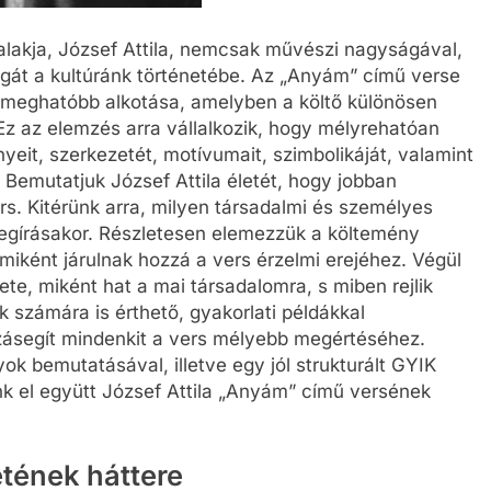
lakja, József Attila, nemcsak művészi nagyságával,
gát a kultúránk történetébe. Az „Anyám” című verse
egmeghatóbb alkotása, amelyben a költő különösen
z az elemzés arra vállalkozik, hogy mélyrehatóan
eit, szerkezetét, motívumait, szimbolikáját, valamint
emutatjuk József Attila életét, hogy jobban
rs. Kitérünk arra, milyen társadalmi és személyes
megírásakor. Részletesen elemezzük a költemény
miként járulnak hozzá a vers érzelmi erejéhez. Végül
te, miként hat a mai társadalomra, s miben rejlik
k számára is érthető, gyakorlati példákkal
zásegít mindenkit a vers mélyebb megértéséhez.
ok bemutatásával, illetve egy jól strukturált GYIK
ünk el együtt József Attila „Anyám” című versének
etének háttere