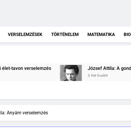
VERSELEMZÉSEK
TÖRTÉNELEM
MATEMATIKA
BI
József Attila: A gondolkodó szonettje verselemzés
3 Hét Ezelőtt
tila: Anyám verselemzés