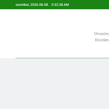
Ugrás
szombat, 2026.08.08.
5:32:41 AM
a
tartalomra
Olvasóna
Röviden,