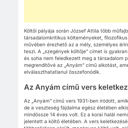
Költői pályája során József Attila több műfajb
társadalomkritikus költeményeket, filozofiku
művében érezhető az a mély, személyes érint
teszi. A „szegények költője” címet is gyakra
és soha nem feledkezett meg a társadalom pe
megrendítővé az „Anyám” című alkotást, am
elválaszthatatlanul összefonódik.
Az Anyám című vers keletke
Az „Anyám” című vers 1931-ben íródott, amiko
de a veszteség fájdalma egész életében elkís
mindössze 14 éves volt. Ez a korai halál nem
jelentett a költő életében. A vers keletkezés