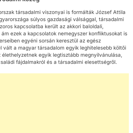
szak társadalmi viszonyai is formálták József Attila
gyarországa súlyos gazdasági válsággal, társadalmi
szoros kapcsolatba került az akkori baloldali,
ám ezek a kapcsolatok nemegyszer konfliktusokat is
erseiben egyéni sorsán keresztül az egész
l vált a magyar társadalom egyik leghitelesebb költői
élethelyzetnek egyik legtisztább megnyilvánulása,
aládi fájdalmakról és a társadalmi elesettségről.