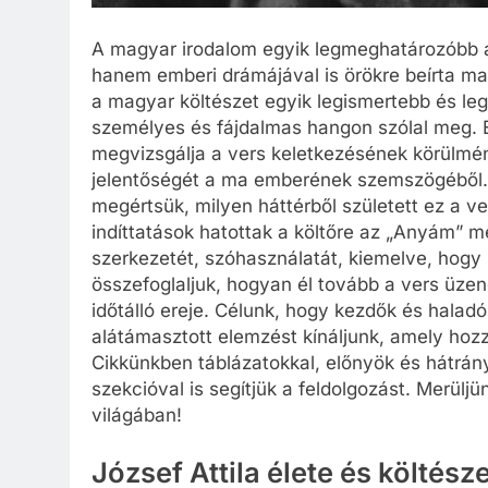
A magyar irodalom egyik legmeghatározóbb a
hanem emberi drámájával is örökre beírta ma
a magyar költészet egyik legismertebb és l
személyes és fájdalmas hangon szólal meg. E
megvizsgálja a vers keletkezésének körülmény
jelentőségét a ma emberének szemszögéből. B
megértsük, milyen háttérből született ez a ve
indíttatások hatottak a költőre az „Anyám” 
szerkezetét, szóhasználatát, kiemelve, hogy 
összefoglaljuk, hogyan él tovább a vers üzene
időtálló ereje. Célunk, hogy kezdők és haladó
alátámasztott elemzést kínáljunk, amely hoz
Cikkünkben táblázatokkal, előnyök és hátrány
szekcióval is segítjük a feldolgozást. Merülj
világában!
József Attila élete és költész