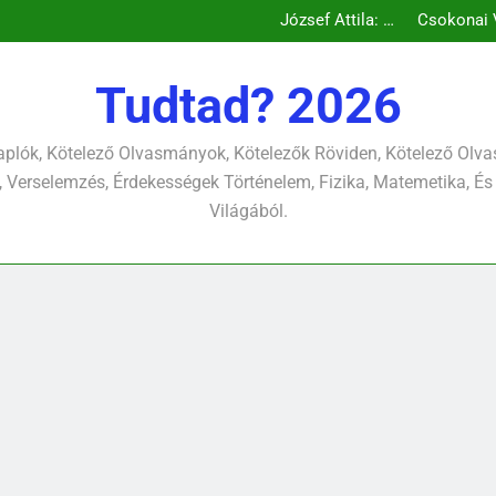
Csokonai Vitéz Mihály: A dél (F
Csokonai Vitéz Mi
Csokonai Vit
József A
Csokonai Vitéz Mihály: A dél (F
Tudtad? 2026
Csokonai Vitéz Mi
Csokonai Vit
József A
plók, Kötelező Olvasmányok, Kötelezők Röviden, Kötelező Ol
 Verselemzés, Érdekességek Történelem, Fizika, Matemetika, És
Világából.