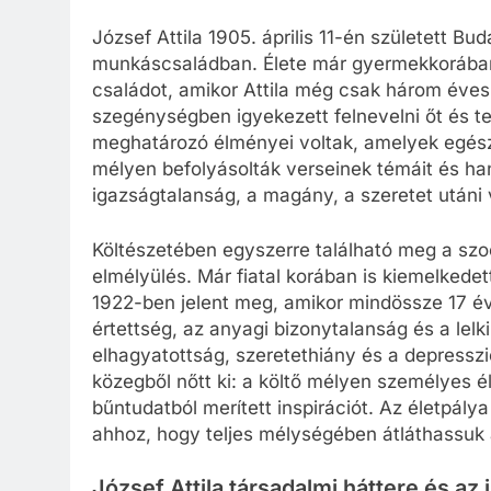
József Attila 1905. április 11-én született 
munkáscsaládban. Élete már gyermekkorában 
családot, amikor Attila még csak három éves 
szegénységben igyekezett felnevelni őt és tes
meghatározó élményei voltak, amelyek egész 
mélyen befolyásolták verseinek témáit és ha
igazságtalanság, a magány, a szeretet utáni
Költészetében egyszerre található meg a szoc
elmélyülés. Már fiatal korában is kiemelkede
1922-ben jelent meg, amikor mindössze 17 év
értettség, az anyagi bizonytalanság és a lel
elhagyatottság, szeretethiány és a depressz
közegből nőtt ki: a költő mélyen személyes é
bűntudatból merített inspirációt. Az életpály
ahhoz, hogy teljes mélységében átláthassuk 
József Attila társadalmi háttere és az