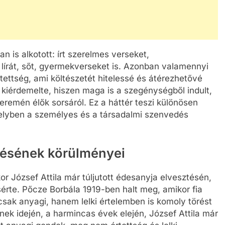
an is alkotott: írt szerelmes verseket,
s lírát, sőt, gyermekverseket is. Azonban valamennyi
ettség, ami költészetét hitelessé és átérezhetővé
n kiérdemelte, hiszen maga is a szegénységből indult,
remén élők sorsáról. Ez a háttér teszi különösen
elyben a személyes és a társadalmi szenvedés
zésének körülményei
r József Attila már túljutott édesanyja elvesztésén,
érte. Pőcze Borbála 1919-ben halt meg, amikor fia
csak anyagi, hanem lelki értelemben is komoly törést
ének idején, a harmincas évek elején, József Attila már