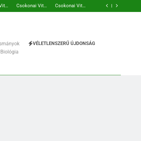
elhágott már a nap a dél hév pontjára, 1794)
verselemzés
hály: A fársáng búcsúzó szavai verselemzés
éz Mihály: A Dugonics oszlopa verselemzés
ttila: A gyerekszemű élet-tavon verselemzés
elhágott már a nap a dél hév pontjára, 1794)
verselemzés
hály: A fársáng búcsúzó szavai verselemzés
éz Mihály: A Dugonics oszlopa verselemzés
ttila: A gyerekszemű élet-tavon verselemzés
VÉLETLENSZERŰ ÚJDONSÁG
vasmányok
 Biológia
241
Ki találta fel a gőzgépet?
KI TALÁLTA FEL
TÖRTÉNELEM ÉRDEKESSÉGEK
242
Kik voltak a három
királyok?
KIK VOLTAK?
TÖRTÉNELEM ÉRDEKESSÉGEK
243
A középkor titkai: Mi
rejtőzött a várak falai