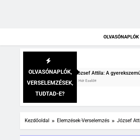
OLVASÓNAPLÓK
OLVASÓNAPLÓK,
ef Attila: A gyerekszemű élet-tavon verselemzés
 Ezelőtt
VERSELEMZÉSEK,
TUDTAD-E?
Kezdőoldal
Elemzések-Verselemzés
József At