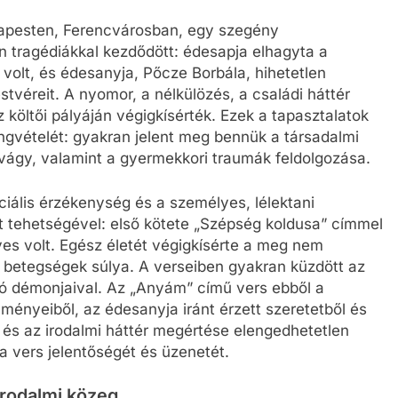
Budapesten, Ferencvárosban, egy szegény
tragédiákkal kezdődött: édesapja elhagyta a
volt, és édesanyja, Pőcze Borbála, hihetetlen
tvéreit. A nyomor, a nélkülözés, a családi háttér
költői pályáján végigkísérték. Ezek a tapasztalatok
ngvételét: gyakran jelent meg bennük a társadalmi
 vágy, valamint a gyermekkori traumák feldolgozása.
iális érzékenység és a személyes, lélektani
tt tehetségével: első kötete „Szépség koldusa” címmel
es volt. Egész életét végigkísérte a meg nem
ki betegségek súlya. A verseiben gyakran küzdött az
ió démonjaival. Az „Anyám” című vers ebből a
lményeiből, az édesanyja iránt érzett szeretetből és
a és az irodalmi háttér megértése elengedhetetlen
a vers jelentőségét és üzenetét.
 irodalmi közeg