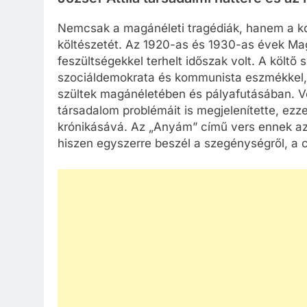
Nemcsak a magánéleti tragédiák, hanem a kor
költészetét. Az 1920-as és 1930-as évek Ma
feszültségekkel terhelt időszak volt. A költő 
szociáldemokrata és kommunista eszmékkel, 
szültek magánéletében és pályafutásában. V
társadalom problémáit is megjelenítette, ezze
krónikásává. Az „Anyám” című vers ennek az 
hiszen egyszerre beszél a szegénységről, a cs