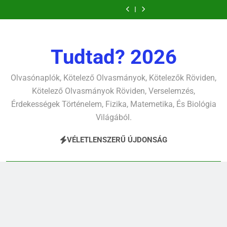
Csokonai Vitéz
Csokonai Vitéz
Ugrás
pontjára, 1794)
verselemzés
verselemzés
tavon
(Felhágott már a
Mihály: A fársáng
Mihály: A
József Attila: A
verselemzés
verselemzés
nap a dél hév
búcsúzó szavai
Dugonics oszlopa
a
gyerekszemű élet-
pontjára, 1794)
verselemzés
verselemzés
tavon
tartalomra
verselemzés
verselemzés
Tudtad? 2026
Olvasónaplók, Kötelező Olvasmányok, Kötelezők Röviden,
Kötelező Olvasmányok Röviden, Verselemzés,
Érdekességek Történelem, Fizika, Matemetika, És Biológia
Világából.
VÉLETLENSZERŰ ÚJDONSÁG