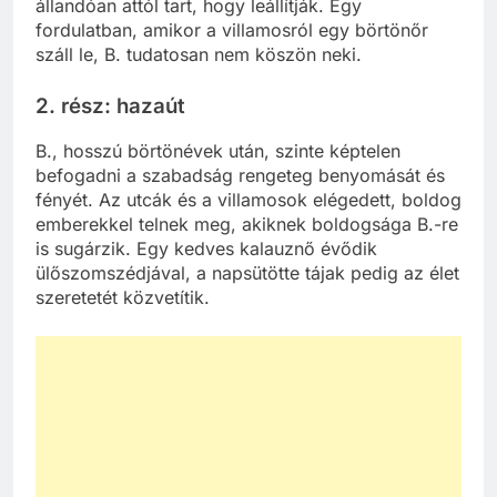
állandóan attól tart, hogy leállítják. Egy
fordulatban, amikor a villamosról egy börtönőr
száll le, B. tudatosan nem köszön neki.
2. rész: hazaút
B., hosszú börtönévek után, szinte képtelen
befogadni a szabadság rengeteg benyomását és
fényét. Az utcák és a villamosok elégedett, boldog
emberekkel telnek meg, akiknek boldogsága B.-re
is sugárzik. Egy kedves kalauznő évődik
ülőszomszédjával, a napsütötte tájak pedig az élet
szeretetét közvetítik.