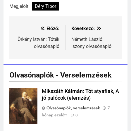
Megjelölt:
Déry Tibor
Előző:
Következő:
Bejegyzés
navigáció
Örkény István: Tóték
Németh László:
olvasónapló
Iszony olvasónapló
241
Ki találta fel a gőzgépet?
KI TALÁLTA FEL
TÖRTÉNELEM ÉRDEKESSÉGEK
Olvasónaplók - Verselemzések
242
Mikszáth Kálmán: Tót atyafiak, A
Mikszáth
Kik voltak a három királyok?
jó palócok (elemzés)
Kálmán
KIK VOLTAK?
Olvasónaplók, verselemzések
7
TÖRTÉNELEM ÉRDEKESSÉGEK
hónap ezelőtt
0
243