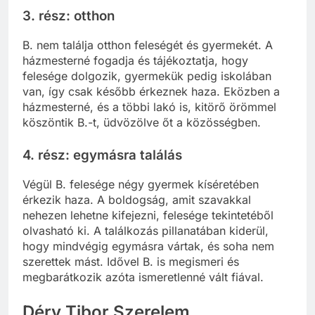
3. rész: otthon
B. nem találja otthon feleségét és gyermekét. A
házmesterné fogadja és tájékoztatja, hogy
felesége dolgozik, gyermekük pedig iskolában
van, így csak később érkeznek haza. Eközben a
házmesterné, és a többi lakó is, kitörő örömmel
köszöntik B.-t, üdvözölve őt a közösségben.
4. rész: egymásra találás
Végül B. felesége négy gyermek kíséretében
érkezik haza. A boldogság, amit szavakkal
nehezen lehetne kifejezni, felesége tekintetéből
olvasható ki. A találkozás pillanatában kiderül,
hogy mindvégig egymásra vártak, és soha nem
szerettek mást. Idővel B. is megismeri és
megbarátkozik azóta ismeretlenné vált fiával.
Déry Tibor Szerelem