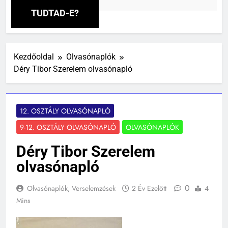
 Ezelőtt
TUDTAD-E?
Kezdőoldal
Olvasónaplók
Déry Tibor Szerelem olvasónapló
12. OSZTÁLY OLVASÓNAPLÓ
9-12. OSZTÁLY OLVASÓNAPLÓ
OLVASÓNAPLÓK
Déry Tibor Szerelem
olvasónapló
0
Olvasónaplók, Verselemzések
2 Év Ezelőtt
4
Mins