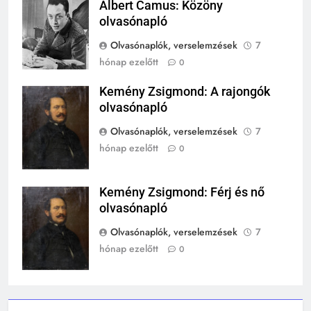
A középkor titkai: Mi rejtőzött a
Albert Camus: Közöny
Albert Camus
várak falai mögött?
olvasónapló
MIKOR VOLT?
Olvasónaplók, verselemzések
7
TÖRTÉNELEM ÉRDEKESSÉGEK
hónap ezelőtt
0
244
Kemény Zsigmond: A rajongók
Mikor volt a római birodalom
Kemény
olvasónapló
bukása, és mi történt utána?
Zsigmond
MIKOR VOLT?
Olvasónaplók, verselemzések
7
TÖRTÉNELEM ÉRDEKESSÉGEK
hónap ezelőtt
0
1
Ki volt Zeusz?
Kemény Zsigmond: Férj és nő
Kemény
olvasónapló
Zsigmond
KIK VOLTAK?
TÖRTÉNELEM ÉRDEKESSÉGEK
Olvasónaplók, verselemzések
7
hónap ezelőtt
0
2
Mikor volt a thermopülai csata?
MIKOR VOLT?