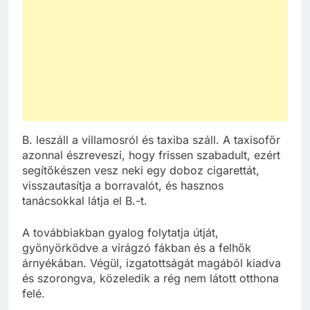
B. leszáll a villamosról és taxiba száll. A taxisofőr
azonnal észreveszi, hogy frissen szabadult, ezért
segítőkészen vesz neki egy doboz cigarettát,
visszautasítja a borravalót, és hasznos
tanácsokkal látja el B.-t.
A továbbiakban gyalog folytatja útját,
gyönyörködve a virágzó fákban és a felhők
árnyékában. Végül, izgatottságát magából kiadva
és szorongva, közeledik a rég nem látott otthona
felé.