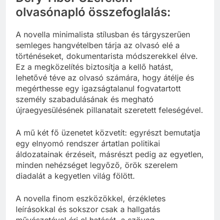
olvasónapló összefoglalás:
A novella minimalista stílusban és tárgyszerűen
semleges hangvételben tárja az olvasó elé a
történéseket, dokumentarista módszerekkel élve.
Ez a megközelítés biztosítja a kellő hatást,
lehetővé téve az olvasó számára, hogy átélje és
megérthesse egy igazságtalanul fogvatartott
személy szabadulásának és megható
újraegyesülésének pillanatait szeretett feleségével.
A mű két fő üzenetet közvetít: egyrészt bemutatja
egy elnyomó rendszer ártatlan politikai
áldozatainak érzéseit, másrészt pedig az egyetlen,
minden nehézséget legyőző, örök szerelem
diadalát a kegyetlen világ fölött.
A novella finom eszközökkel, érzékletes
leírásokkal és sokszor csak a hallgatás
művészetével éri el hatását, a szöveg