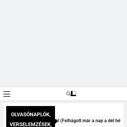
OLVASÓNAPLÓK,
nai Vitéz Mihály: A dél (Felhágott már a nap a dél hév pontj
VERSELEMZÉSEK,