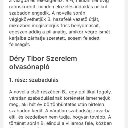
a világba és feleségéhez. B.-t, miután hét évig
raboskodott, minden előzetes indoklás nélkül
szabadon engedik. A novella során
végigkövethetjük B. hazafelé vezető útját,
miközben megismerjük friss benyomásait,
egészen addig a pillanatig, amikor végre ismét
karjaiba zárhatja szeretett, sosem feledett
feleségét.
Déry Tibor Szerelem
olvasónapló
1. rész: szabadulás
A novella első részében B., egy politikai fogoly,
váratlan szabadulásának történetét ismerhetjük
meg, aki hét év börtönbüntetés után hirtelen
szabadon kerül. A váratlan szabadság zavarba
ejti, és kezdetben nem tudja, hogyan tovább. A
történet során B. elindul a villamos felé, közben