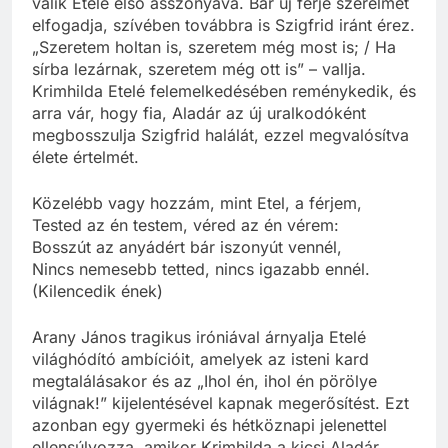
válik Etelé első asszonyává. Bár új férje szerelmét
elfogadja, szívében továbbra is Szigfrid iránt érez.
„Szeretem holtan is, szeretem még most is; / Ha
sírba lezárnak, szeretem még ott is” – vallja.
Krimhilda Etelé felemelkedésében reménykedik, és
arra vár, hogy fia, Aladár az új uralkodóként
megbosszulja Szigfrid halálát, ezzel megvalósítva
élete értelmét.
Közelébb vagy hozzám, mint Etel, a férjem,
Tested az én testem, véred az én vérem:
Bosszút az anyádért bár iszonyút vennél,
Nincs nemesebb tetted, nincs igazabb ennél.
(Kilencedik ének)
Arany János tragikus iróniával árnyalja Etelé
világhódító ambícióit, amelyek az isteni kard
megtalálásakor és az „Ihol én, ihol én pörölye
világnak!” kijelentésével kapnak megerősítést. Ezt
azonban egy gyermeki és hétköznapi jelenettel
ellensúlyozza, amikor Krimhilda a kicsi Aladár