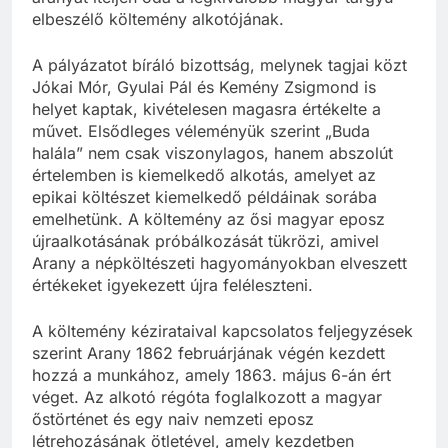
elbeszélő költemény alkotójának.
A pályázatot bíráló bizottság, melynek tagjai közt
Jókai Mór, Gyulai Pál és Kemény Zsigmond is
helyet kaptak, kivételesen magasra értékelte a
művet. Elsődleges véleményük szerint „Buda
halála” nem csak viszonylagos, hanem abszolút
értelemben is kiemelkedő alkotás, amelyet az
epikai költészet kiemelkedő példáinak sorába
emelhetünk. A költemény az ősi magyar eposz
újraalkotásának próbálkozását tükrözi, amivel
Arany a népköltészeti hagyományokban elveszett
értékeket igyekezett újra feléleszteni.
A költemény kézirataival kapcsolatos feljegyzések
szerint Arany 1862 februárjának végén kezdett
hozzá a munkához, amely 1863. május 6-án ért
véget. Az alkotó régóta foglalkozott a magyar
őstörténet és egy naiv nemzeti eposz
létrehozásának ötletével, amely kezdetben