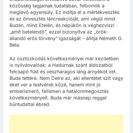
közösség tagjainak tudatában, felbomlik a
meglévő egyensúly. Ez indítja el a mértékvesztés
és az önvesztés láncreakcióját, ami végül mind
Budán, mind Etelén, és népükön is véghezviszi
„amit betelendő”, ezzel bizonyítva az „örök-
állandó erős törvény” igazságát – állítja Németh G.
Béla.
Az osztozkodás következményei már kezdetben
is nyilvánvalóak: a Hadúrnak szánt áldozatból
felcsapó füst és vészharagos láng árnyékot vet
Buda tettére. Nem Detre az, aki ellentétet szít vagy
éket ver a testvérek közé, hanem mint jó
emberismerő, felismeri a hatalommegosztás
következményeit. Buda már másnap reggel
bűntudattal ébred.