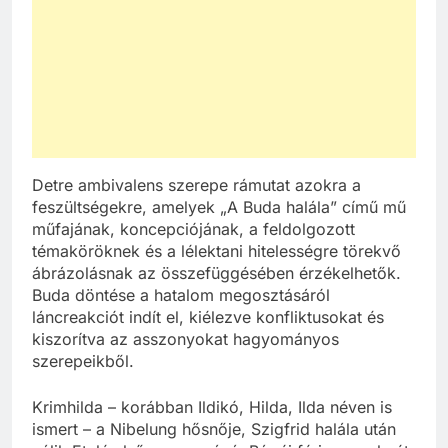
Detre ambivalens szerepe rámutat azokra a
feszültségekre, amelyek „A Buda halála” című mű
műfajának, koncepciójának, a feldolgozott
témaköröknek és a lélektani hitelességre törekvő
ábrázolásnak az összefüggésében érzékelhetők.
Buda döntése a hatalom megosztásáról
láncreakciót indít el, kiélezve konfliktusokat és
kiszorítva az asszonyokat hagyományos
szerepeikből.
Krimhilda – korábban Ildikó, Hilda, Ilda néven is
ismert – a Nibelung hősnője, Szigfrid halála után