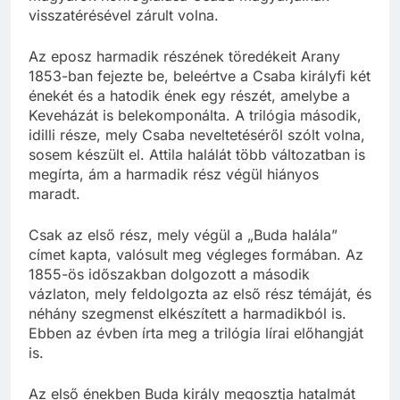
visszatérésével zárult volna.
Az eposz harmadik részének töredékeit Arany
1853-ban fejezte be, beleértve a Csaba királyfi két
énekét és a hatodik ének egy részét, amelybe a
Keveházát is belekomponálta. A trilógia második,
idilli része, mely Csaba neveltetéséről szólt volna,
sosem készült el. Attila halálát több változatban is
megírta, ám a harmadik rész végül hiányos
maradt.
Csak az első rész, mely végül a „Buda halála”
címet kapta, valósult meg végleges formában. Az
1855-ös időszakban dolgozott a második
vázlaton, mely feldolgozta az első rész témáját, és
néhány szegmenst elkészített a harmadikból is.
Ebben az évben írta meg a trilógia lírai előhangját
is.
Az első énekben Buda király megosztja hatalmát