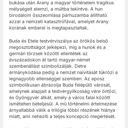
bukása után Arany a magyar történelem tragikus
mélységeit elemzi, a múltba tekintve. A hun
birodalom összeomlása párhuzamba állítható
azzal a nemzeti katasztrófával, amelyet Arany
korának emberei is megtapasztaltak.
Buda és Etele testvérviszálya az örökös belső
megosztottságot jelképezi, míg a hunok és a
germán törzsek közötti ellentétek az
évszázadokon át tartó magyar-német
szembenállást szimbolizálják. Detre
ármánykodása pedig a nemzet naivitását tükrözi a
legnagyobb ellenséggel szemben. Az eposz
szimbolikusan ábrázolja Buda felépülő városát,
amelynek alapjait a testvérgyilkosság vére öntözi,
és Gyöngyvér átkát, amely a város falai között
ismételten beteljesül. A mű történelmi értelmezése
árnyaltabbá válik a trilógia többi részének hiánya
miatt, ami nehezíti a teljes koncepció megértését.