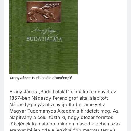
Arany János: Buda halála olvasónapló
Arany János „Buda halálát” című költeményét az
1857-ben Nádasdy Ferenc gróf által alapított
Nádasdy-pályázatra nyújtotta be, amelyet a
Magyar Tudományos Akadémia hirdetett meg. Az
alapítvány a célul tűzte ki, hogy ötezer forintos
tőkéjének kamataiból minden második évben száz
aranyat ítéljen oda a legkiválóbb magyar tárgyú