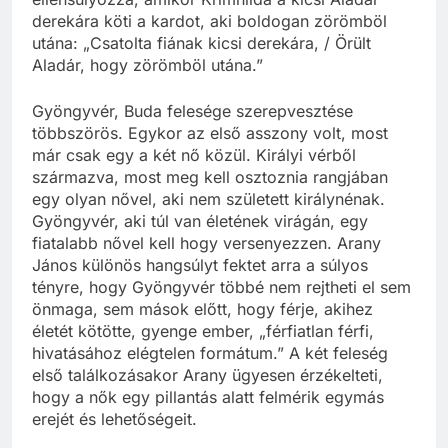
derekára köti a kardot, aki boldogan zörömböl
utána: „Csatolta fiának kicsi derekára, / Örült
Aladár, hogy zörömböl utána.”
Gyöngyvér, Buda felesége szerepvesztése
többszörös. Egykor az első asszony volt, most
már csak egy a két nő közül. Királyi vérből
származva, most meg kell osztoznia rangjában
egy olyan nővel, aki nem született királynénak.
Gyöngyvér, aki túl van életének virágán, egy
fiatalabb nővel kell hogy versenyezzen. Arany
János különös hangsúlyt fektet arra a súlyos
tényre, hogy Gyöngyvér többé nem rejtheti el sem
önmaga, sem mások előtt, hogy férje, akihez
életét kötötte, gyenge ember, „férfiatlan férfi,
hivatásához elégtelen formátum.” A két feleség
első találkozásakor Arany ügyesen érzékelteti,
hogy a nők egy pillantás alatt felmérik egymás
erejét és lehetőségeit.