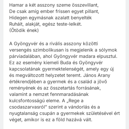
Hamar a két asszony szeme összevillant,
De csak amíg ember frissen egyet pillant,
Hidegen egymásnak azalatt benyelték
Ruháit, alakját, egész teste-lelkét.
(Ötödik ének)
A Gyöngyvér és a rivális asszony közötti
versengés szimbolikusan is megjelenik a sólymok
párviadalában, ahol Gyöngyvér madara elpusztul.
Ez az esemény kiemeli Buda és Gyöngyvér
kapcsolatának gyermektelenségét, amely egy új
és megváltozott helyzetet teremt. János Arany
értékrendjében a gyermek és a család a jövő
reményének és az összetartás forrásának,
valamint a nemzet fennmaradásának
kulcsfontosságú eleme. A „Rege a
csodaszarvasról” szerint a vándorlás és a
nyugtalanság csupán a gyermekek születésével ért
véget, amikor is ez a föld hazává vált.