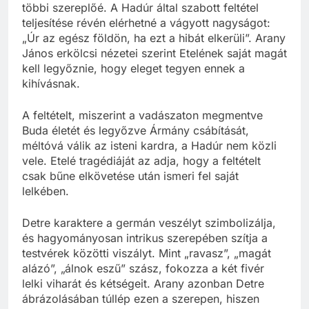
többi szereplőé. A Hadúr által szabott feltétel
teljesítése révén elérhetné a vágyott nagyságot:
„Úr az egész földön, ha ezt a hibát elkerüli”. Arany
János erkölcsi nézetei szerint Etelének saját magát
kell legyőznie, hogy eleget tegyen ennek a
kihívásnak.
A feltételt, miszerint a vadászaton megmentve
Buda életét és legyőzve Ármány csábítását,
méltóvá válik az isteni kardra, a Hadúr nem közli
vele. Etelé tragédiáját az adja, hogy a feltételt
csak bűne elkövetése után ismeri fel saját
lelkében.
Detre karaktere a germán veszélyt szimbolizálja,
és hagyományosan intrikus szerepében szítja a
testvérek közötti viszályt. Mint „ravasz”, „magát
alázó”, „álnok eszű” szász, fokozza a két fivér
lelki viharát és kétségeit. Arany azonban Detre
ábrázolásában túllép ezen a szerepen, hiszen