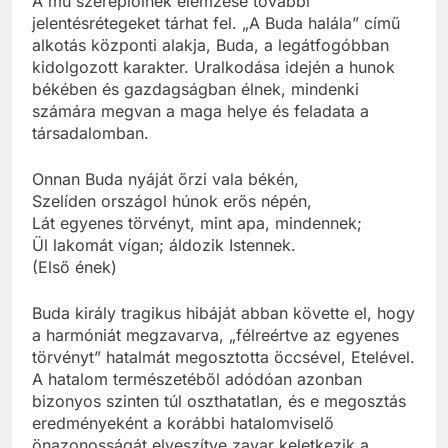
A mű szereplőinek elemzése további
jelentésrétegeket tárhat fel. „A Buda halála” című
alkotás központi alakja, Buda, a legátfogóbban
kidolgozott karakter. Uralkodása idején a hunok
békében és gazdagságban élnek, mindenki
számára megvan a maga helye és feladata a
társadalomban.
Onnan Buda nyáját őrzi vala békén,
Szelíden országol húnok erős népén,
Lát egyenes törvényt, mint apa, mindennek;
Ül lakomát vígan; áldozik Istennek.
(Első ének)
Buda király tragikus hibáját abban követte el, hogy
a harmóniát megzavarva, „félreértve az egyenes
törvényt” hatalmát megosztotta öccsével, Etelével.
A hatalom természetéből adódóan azonban
bizonyos szinten túl oszthatatlan, és e megosztás
eredményeként a korábbi hatalomviselő
önazonosságát elveszítve zavar keletkezik a