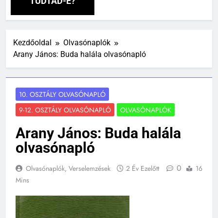
TUDTAD-E?
Kezdőoldal
Olvasónaplók
Arany János: Buda halála olvasónapló
10. OSZTÁLY OLVASÓNAPLÓ
9-12. OSZTÁLY OLVASÓNAPLÓ
OLVASÓNAPLÓK
Arany János: Buda halála
olvasónapló
0
Olvasónaplók, Verselemzések
2 Év Ezelőtt
16
Mins