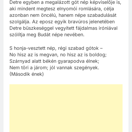
Detre egyben a megalázott gót nép képviselője is,
aki mindent megtesz elnyomói romlására, célja
azonban nem öncélú, hanem népe szabadulását
szolgálja. Az eposz egyik bravúros jelenetében
Detre büszkeséggel vegyített fájdalmas iróniával
szólítja meg Budát népe nevében.
S honja-vesztett nép, régi szabad gótok –
No hisz az is megvan, no hisz az is boldog;
Szárnyad alatt békén gyarapodva élnek;
Nem töri a járom; jól vannak szegények.
(Második ének)