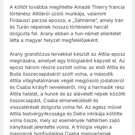
A költőt továbbá megihlette Amadé Thierry francia
történész Attiláról szóló munkája, valamint
Firdauszi perzsa eposza, a „Sáhnáme”, amely Irán
és Turán népeinek hosszú történelmi harcát
dolgozta fel. Arany ebben a hun-német ellentétet
látta a magyar helyzet megfelelőjeként.
Arany grandiózus tervekkel készült az Attila-eposz
megírására, amelyet egy trilógiaként képzelt el. Az
eposz három részre oszlott volna: az első Attila és
Buda összecsapásáról szólt volna, a második
Attila világhatalmának végét megjósoló jóslatokról
és Csaba királyfi neveléséről, míg a harmadik rész
Attila halálát, a hunok és az alávetett népek közötti
összecsapást, Csaba elmenekülését és
visszatérését dolgozta volna fel. Az egész művet
Attila testvérgyilkossága és Detre intrikája kötötte
volna össze, mely az események háttérben zajló
irányítását jelentette volna. A trilógia végén a
magyarok honfoglalása Csaba magyarjainak