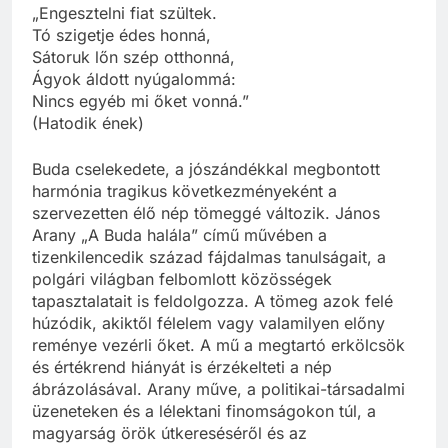
„Engesztelni fiat szültek.
Tó szigetje édes honná,
Sátoruk lőn szép otthonná,
Ágyok áldott nyúgalommá:
Nincs egyéb mi őket vonná.”
(Hatodik ének)
Buda cselekedete, a jószándékkal megbontott
harmónia tragikus következményeként a
szervezetten élő nép tömeggé változik. János
Arany „A Buda halála” című művében a
tizenkilencedik század fájdalmas tanulságait, a
polgári világban felbomlott közösségek
tapasztalatait is feldolgozza. A tömeg azok felé
húzódik, akiktől félelem vagy valamilyen előny
reménye vezérli őket. A mű a megtartó erkölcsök
és értékrend hiányát is érzékelteti a nép
ábrázolásával. Arany műve, a politikai-társadalmi
üzeneteken és a lélektani finomságokon túl, a
magyarság örök útkereséséről és az