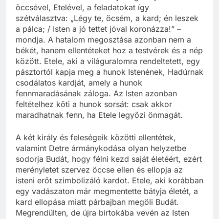
öccsével, Etelével, a feladatokat így
szétválasztva: „Légy te, öcsém, a kard; én leszek
a pálca; / Isten a jó tettet jóval koronázza!” –
mondja. A hatalom megosztása azonban nem a
békét, hanem ellentéteket hoz a testvérek és a nép
között. Etele, aki a világuralomra rendeltetett, egy
pásztortól kapja meg a hunok Istenének, Hadúrnak
csodálatos kardját, amely a hunok
fennmaradásának záloga. Az Isten azonban
feltételhez köti a hunok sorsát: csak akkor
maradhatnak fenn, ha Etele legyőzi önmagát.
A két király és feleségeik közötti ellentétek,
valamint Detre ármánykodása olyan helyzetbe
sodorja Budát, hogy félni kezd saját életéért, ezért
merényletet szervez öccse ellen és ellopja az
isteni erőt szimbolizáló kardot. Etele, aki korábban
egy vadászaton már megmentette bátyja életét, a
kard ellopása miatt párbajban megöli Budát.
Megrendülten, de újra birtokába vevén az Isten