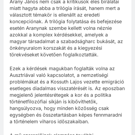
Arany János nem csak a kritikusok éles bírálatai
miatt hagyta abba a trilógia írását, hanem mert a
választott témakör is ellenállt az eredeti
koncepciónak. A trilógia folytatása és befejezése
esetén Aranynak szembe kellett volna néznie
azokkal a komplex kérdésekkel, amelyek a
magyar társadalmat a szabadságharc bukását, az
önkényuralom korszakát és a kiegyezési
törekvéseket követően foglalkoztatták.
Ezek a kérdések magukban foglalták volna az
Ausztriával való kapcsolatot, a nemzetiségi
problémákat és a Kossuth Lajos vezette emigráció
esetleges diadalmas visszatérését is. Az eposzban
megjelenő jelentésrétegek a kor és a politika
történetfilozófiai síkján is kibővíthetők,
hangsúlyozva, hogy minden közösség csak
egységben és összetartásban képes fennmaradni
a történelem viharos időszakaiban.