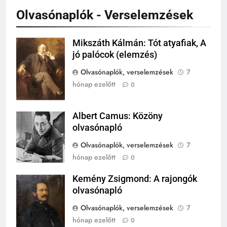
TÖRTÉNELEM ÉRDEKESSÉGEK
Olvasónaplók - Verselemzések
243
Mikszáth Kálmán: Tót atyafiak, A
Mikszáth
A középkor titkai: Mi rejtőzött a
jó palócok (elemzés)
Kálmán
várak falai mögött?
Olvasónaplók, verselemzések
7
MIKOR VOLT?
TÖRTÉNELEM ÉRDEKESSÉGEK
hónap ezelőtt
0
244
Mikor volt a római birodalom
Albert Camus: Közöny
Albert Camus
bukása, és mi történt utána?
olvasónapló
MIKOR VOLT?
Olvasónaplók, verselemzések
7
TÖRTÉNELEM ÉRDEKESSÉGEK
hónap ezelőtt
0
1
Kemény Zsigmond: A rajongók
Kemény
Ki volt Zeusz?
olvasónapló
Zsigmond
KIK VOLTAK?
Olvasónaplók, verselemzések
7
TÖRTÉNELEM ÉRDEKESSÉGEK
hónap ezelőtt
0