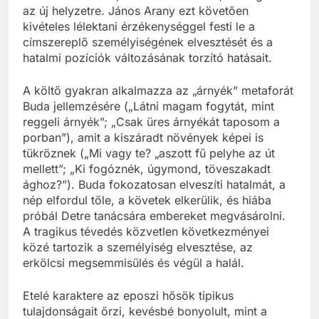
az új helyzetre. János Arany ezt követően
kivételes lélektani érzékenységgel festi le a
címszereplő személyiségének elvesztését és a
hatalmi pozíciók változásának torzító hatásait.
A költő gyakran alkalmazza az „árnyék” metaforát
Buda jellemzésére („Látni magam fogytát, mint
reggeli árnyék”; „Csak üres árnyékát taposom a
porban”), amit a kiszáradt növények képei is
tükröznek („Mi vagy te? „aszott fű pelyhe az út
mellett”; „Ki fogóznék, úgymond, töveszakadt
ághoz?”). Buda fokozatosan elveszíti hatalmát, a
nép elfordul tőle, a követek elkerülik, és hiába
próbál Detre tanácsára embereket megvásárolni.
A tragikus tévedés közvetlen következményei
közé tartozik a személyiség elvesztése, az
erkölcsi megsemmisülés és végül a halál.
Etelé karaktere az eposzi hősök tipikus
tulajdonságait őrzi, kevésbé bonyolult, mint a