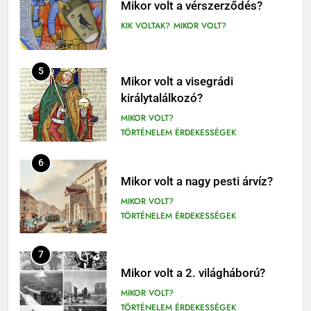
1-4. OSZTÁLY OLVASÓNAPLÓ
királytalálkozó?
3-4. OSZTÁLY OLVASÓNAPLÓ
MIKOR VOLT?
TÖRTÉNELEM ÉRDEKESSÉGEK
411
Molnár Ferenc: A Pál utcai fiúk
6
olvasónapló
Mikor volt a nagy pesti árvíz?
5. OSZTÁLY OLVASÓNAPLÓ
MIKOR VOLT?
OLVASÓNAPLÓK
TÖRTÉNELEM ÉRDEKESSÉGEK
1
Mikszáth Kálmán: Tót atyafiak,
7
A jó palócok (elemzés)
Mikor volt a 2. világháború?
ELEMZÉSEK-VERSELEMZÉS
MIKOR VOLT?
OLVASÓNAPLÓK
TÖRTÉNELEM ÉRDEKESSÉGEK
11
2
Az emberi test öregedésének
8
Albert Camus: Közöny
biológiai titkai
Ki volt Zeusz felesége?
olvasónapló
BIOLÓGIA ÉRDEKESSÉGEK
KIK VOLTAK?
OLVASÓNAPLÓK
TÖRTÉNELEM ÉRDEKESSÉGEK