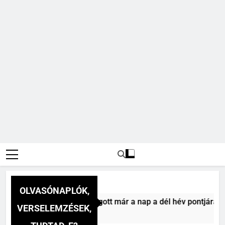
OLVASÓNAPLÓK,
 Mihály: A dél (Felhágott már a nap a dél hév pontjára, 1794)
VERSELEMZÉSEK,