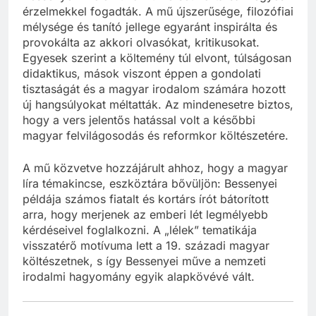
érzelmekkel fogadták. A mű újszerűsége, filozófiai
mélysége és tanító jellege egyaránt inspirálta és
provokálta az akkori olvasókat, kritikusokat.
Egyesek szerint a költemény túl elvont, túlságosan
didaktikus, mások viszont éppen a gondolati
tisztaságát és a magyar irodalom számára hozott
új hangsúlyokat méltatták. Az mindenesetre biztos,
hogy a vers jelentős hatással volt a későbbi
magyar felvilágosodás és reformkor költészetére.
A mű közvetve hozzájárult ahhoz, hogy a magyar
líra témakincse, eszköztára bővüljön: Bessenyei
példája számos fiatalt és kortárs írót bátorított
arra, hogy merjenek az emberi lét legmélyebb
kérdéseivel foglalkozni. A „lélek” tematikája
visszatérő motívuma lett a 19. századi magyar
költészetnek, s így Bessenyei műve a nemzeti
irodalmi hagyomány egyik alapkövévé vált.