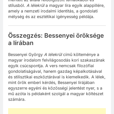
stílusból.
A lélekrül
a magyar líra egyik alappillére,
amely a nemzeti irodalmi identitás, a gondolati
mélység és az esztétikai igényesség példája.
Összegzés: Bessenyei öröksége
a lírában
Bessenyei György
A lélekrül
című költeménye a
magyar irodalom felvilágosodás kori szakaszának
egyik csúcspontja. A vers nemcsak filozófiai
gondolatiságával, hanem gazdag képalkotásával
és stilisztikai eszköztárával is kiemelkedik. A lélek,
mint örök emberi kérdés, Bessenyei lírájában
egyszerre egyéni és közösségi jelentést nyer, s a
mű azóta is példaként szolgál a magyar költészet
számára.