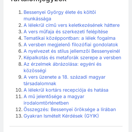
Bessenyei György élete és költői
munkássága
A lélekrül című vers keletkezésének háttere
A vers műfaja és szerkezeti felépítése
Tematikai középpontban: a lélek fogalma
A versben megjelenő filozófiai gondolatok
A nyelvezet és stílus jellemzői Bessenyeinél
Képalkotás és metaforák szerepe a versben
Az érzelmek ábrázolása: egyéni és
közösségi
A vers üzenete a 18. századi magyar
társadalomnak
A lélekrül kortárs recepciója és hatása
A mű jelentősége a magyar
irodalomtörténetben
Összegzés: Bessenyei öröksége a lírában
Gyakran Ismételt Kérdések (GYIK)