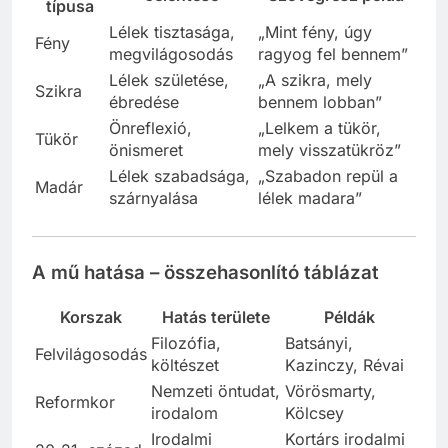
típusa
Lélek tisztasága,
„Mint fény, úgy
Fény
megvilágosodás
ragyog fel bennem”
Lélek születése,
„A szikra, mely
Szikra
ébredése
bennem lobban”
Önreflexió,
„Lelkem a tükör,
Tükör
önismeret
mely visszatükröz”
Lélek szabadsága,
„Szabadon repül a
Madár
szárnyalása
lélek madara”
A mű hatása – összehasonlító táblázat
Korszak
Hatás területe
Példák
Filozófia,
Batsányi,
Felvilágosodás
költészet
Kazinczy, Révai
Nemzeti öntudat,
Vörösmarty,
Reformkor
irodalom
Kölcsey
Irodalmi
Kortárs irodalmi