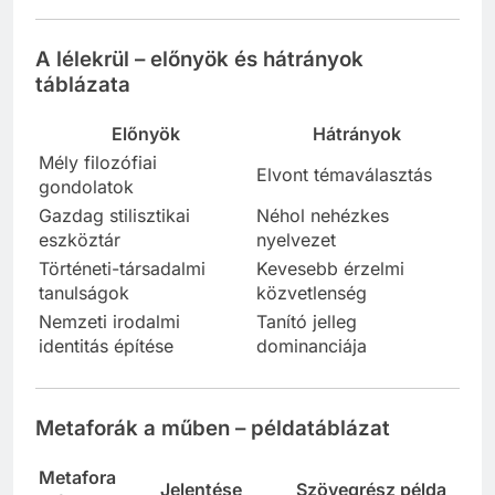
A lélekrül – előnyök és hátrányok
táblázata
Előnyök
Hátrányok
Mély filozófiai
Elvont témaválasztás
gondolatok
Gazdag stilisztikai
Néhol nehézkes
eszköztár
nyelvezet
Történeti-társadalmi
Kevesebb érzelmi
tanulságok
közvetlenség
Nemzeti irodalmi
Tanító jelleg
identitás építése
dominanciája
Metaforák a műben – példatáblázat
Metafora
Jelentése
Szövegrész példa