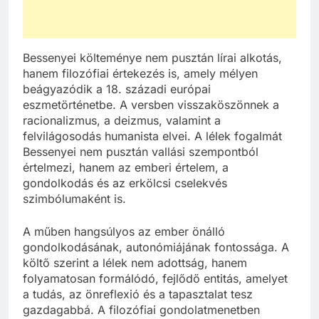
Bessenyei költeménye nem pusztán lírai alkotás,
hanem filozófiai értekezés is, amely mélyen
beágyazódik a 18. századi európai
eszmetörténetbe. A versben visszaköszönnek a
racionalizmus, a deizmus, valamint a
felvilágosodás humanista elvei. A lélek fogalmát
Bessenyei nem pusztán vallási szempontból
értelmezi, hanem az emberi értelem, a
gondolkodás és az erkölcsi cselekvés
szimbólumaként is.
A műben hangsúlyos az ember önálló
gondolkodásának, autonómiájának fontossága. A
költő szerint a lélek nem adottság, hanem
folyamatosan formálódó, fejlődő entitás, amelyet
a tudás, az önreflexió és a tapasztalat tesz
gazdagabbá. A filozófiai gondolatmenetben