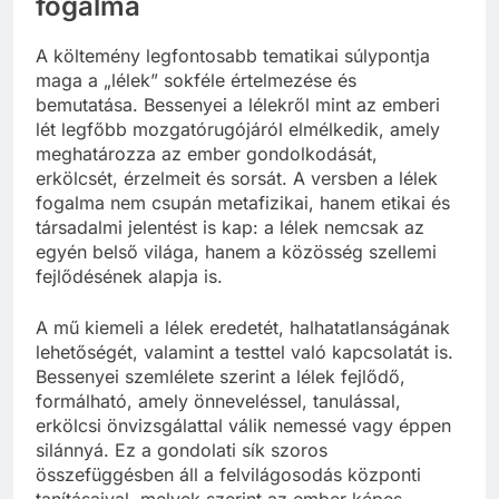
fogalma
A költemény legfontosabb tematikai súlypontja
maga a „lélek” sokféle értelmezése és
bemutatása. Bessenyei a lélekről mint az emberi
lét legfőbb mozgatórugójáról elmélkedik, amely
meghatározza az ember gondolkodását,
erkölcsét, érzelmeit és sorsát. A versben a lélek
fogalma nem csupán metafizikai, hanem etikai és
társadalmi jelentést is kap: a lélek nemcsak az
egyén belső világa, hanem a közösség szellemi
fejlődésének alapja is.
A mű kiemeli a lélek eredetét, halhatatlanságának
lehetőségét, valamint a testtel való kapcsolatát is.
Bessenyei szemlélete szerint a lélek fejlődő,
formálható, amely önneveléssel, tanulással,
erkölcsi önvizsgálattal válik nemessé vagy éppen
silánnyá. Ez a gondolati sík szoros
összefüggésben áll a felvilágosodás központi