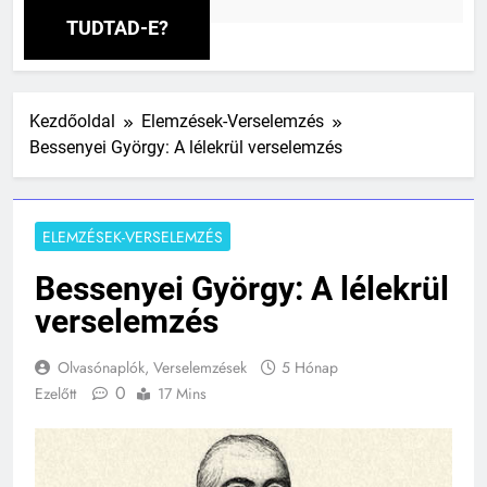
t
TUDTAD-E?
Kezdőoldal
Elemzések-Verselemzés
Bessenyei György: A lélekrül verselemzés
ELEMZÉSEK-VERSELEMZÉS
Bessenyei György: A lélekrül
verselemzés
Olvasónaplók, Verselemzések
5 Hónap
0
Ezelőtt
17 Mins