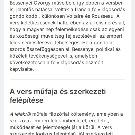
Bessenyei György műveiben, így ebben a versben
is, jelentős hatással voltak a francia felvilágosodás
gondolkodói, különösen Voltaire és Rousseau. A
vers keletkezésének hátterében az a felismerés áll,
hogy a magyar nép felemelkedése csak az egyéni
és közösségi műveltség fejlesztésével, az emberi
lélek nemesítésével lehetséges. Ez a gondolat
szoros összefüggésben áll Bessenyei politikai és
közéleti tevékenységével is, amelyben
következetesen a felvilágosodás eszméit
képviselte.
A vers műfaja és szerkezeti
felépítése
A lélekrül
műfaja filozófiai költemény, amelyben a
szerző az emberi lélek mibenlétét, eredetét,
működését és jelentőségét járja körül. A vers
szerkezete logikus felépítésű, jól szerkesztett