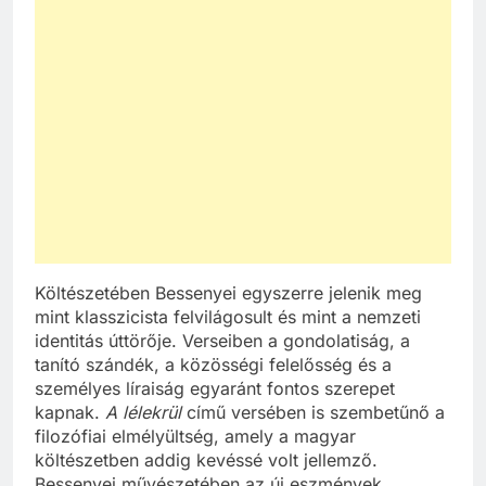
Költészetében Bessenyei egyszerre jelenik meg
mint klasszicista felvilágosult és mint a nemzeti
identitás úttörője. Verseiben a gondolatiság, a
tanító szándék, a közösségi felelősség és a
személyes líraiság egyaránt fontos szerepet
kapnak.
A lélekrül
című versében is szembetűnő a
filozófiai elmélyültség, amely a magyar
költészetben addig kevéssé volt jellemző.
Bessenyei művészetében az új eszmények