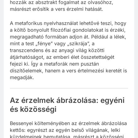
hozzák az absztrakt fogalmat az olvasóhoz,
másrészt erősítik a vers érzelmi hatását.
A metaforikus nyelvhasználat lehetővé teszi, hogy
a költő bonyolult filozófiai gondolatokat is érzéki,
megragadható formában adjon át. Például a lélek,
mint a test „fénye” vagy „szikrája”, a
transzcendens és az anyagi világ közötti
átjárhatóságot, az emberi élet összetettségét
fejezi ki. Így a metaforák nem pusztán
díszítőelemek, hanem a vers értelmezési keretét is
megadják.
Az érzelmek ábrázolása: egyéni
és közösségi
Bessenyei költeményében az érzelmek ábrázolása
kettős: egyrészt az egyén belső világának, lelki
küzdelmeinek bemutatása, másrészt a közösségi