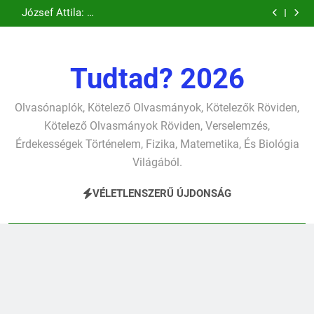
Csokonai Vitéz
Csokonai Vitéz
Ugrás
pontjára, 1794)
verselemzés
verselemzés
tavon
(Felhágott már a
Mihály: A fársáng
Mihály: A
József Attila: A
verselemzés
verselemzés
nap a dél hév
búcsúzó szavai
Dugonics oszlopa
a
gyerekszemű élet-
pontjára, 1794)
verselemzés
verselemzés
tavon
tartalomra
verselemzés
verselemzés
Tudtad? 2026
Olvasónaplók, Kötelező Olvasmányok, Kötelezők Röviden,
Kötelező Olvasmányok Röviden, Verselemzés,
Érdekességek Történelem, Fizika, Matemetika, És Biológia
Világából.
VÉLETLENSZERŰ ÚJDONSÁG