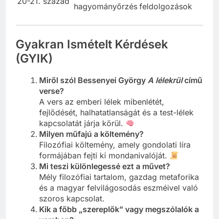
20-21. század
hagyományőrzés
feldolgozások
Gyakran Ismételt Kérdések
(GYIK)
Miről szól Bessenyei György
A lélekrül
című
verse?
A vers az emberi lélek mibenlétét,
fejlődését, halhatatlanságát és a test-lélek
kapcsolatát járja körül.
Milyen műfajú a költemény?
Filozófiai költemény, amely gondolati líra
formájában fejti ki mondanivalóját.
Mi teszi különlegessé ezt a művet?
Mély filozófiai tartalom, gazdag metaforika
és a magyar felvilágosodás eszméivel való
szoros kapcsolat.
Kik a főbb „szereplők” vagy megszólalók a