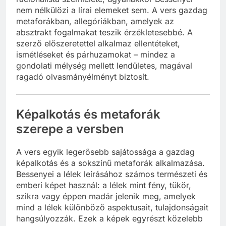
nem nélkülözi a lírai elemeket sem. A vers gazdag
metaforákban, allegóriákban, amelyek az
absztrakt fogalmakat teszik érzékletesebbé. A
szerző előszeretettel alkalmaz ellentéteket,
ismétléseket és párhuzamokat – mindez a
gondolati mélység mellett lendületes, magával
ragadó olvasmányélményt biztosít.
Képalkotás és metaforák
szerepe a versben
A vers egyik legerősebb sajátossága a gazdag
képalkotás és a sokszínű metaforák alkalmazása.
Bessenyei a lélek leírásához számos természeti és
emberi képet használ: a lélek mint fény, tükör,
szikra vagy éppen madár jelenik meg, amelyek
mind a lélek különböző aspektusait, tulajdonságait
hangsúlyozzák. Ezek a képek egyrészt közelebb