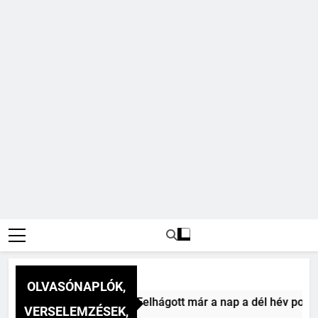
OLVASÓNAPLÓK,
Vitéz Mihály: A dél (Felhágott már a nap a dél hév pontjára, 
VERSELEMZÉSEK,