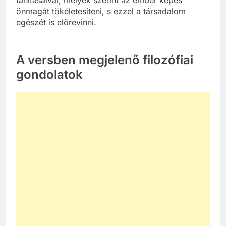
tanításaival, melyek szerint az ember képes
önmagát tökéletesíteni, s ezzel a társadalom
egészét is előrevinni.
A versben megjelenő filozófiai
gondolatok