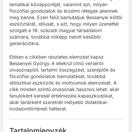
tematikai középpontját, valamint azt, milyen
filozófiai gondolatok és érzelmi rétegek jelennek
meg benne. Ezen felül bemutatjuk Bessenyei költői
eszköztárát, stílusát, s azt, hogy milyen üzenettel
szolgált a 18. századi magyar társadalom
számára, továbbá miképp hatott későbbi
generációkra.
Ebben a cikkben részletes elemzést kapsz
Bessenyei György
A lélekrül
című verséről:
olvasónaplót, tartalmi összegzést, szereplők és
filozófiai gondolatok bemutatását, továbbá
stilisztikai eszközök és motívumok elemzését. A
cikk minden szintű olvasónak hasznos lehet: akár
tanulóként keresel értelmezési kapaszkodókat,
akár tanárként szeretnél mélyebb didaktikai-
irodalomtörténeti hátteret.
Tartalomjegyzék