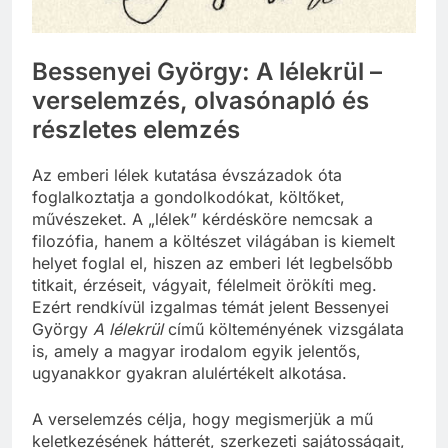
Bessenyei György: A lélekrül –
verselemzés, olvasónapló és
részletes elemzés
Az emberi lélek kutatása évszázadok óta
foglalkoztatja a gondolkodókat, költőket,
művészeket. A „lélek” kérdésköre nemcsak a
filozófia, hanem a költészet világában is kiemelt
helyet foglal el, hiszen az emberi lét legbelsőbb
titkait, érzéseit, vágyait, félelmeit örökíti meg.
Ezért rendkívül izgalmas témát jelent Bessenyei
György
A lélekrül
című költeményének vizsgálata
is, amely a magyar irodalom egyik jelentős,
ugyanakkor gyakran alulértékelt alkotása.
A verselemzés célja, hogy megismerjük a mű
keletkezésének hátterét, szerkezeti sajátosságait,