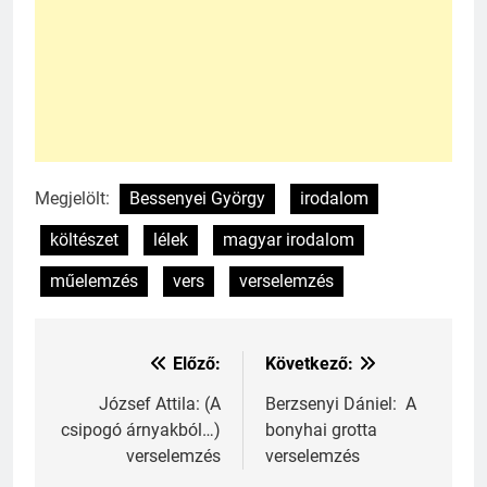
Megjelölt:
Bessenyei György
irodalom
költészet
lélek
magyar irodalom
műelemzés
vers
verselemzés
Előző:
Következő:
Bejegyzés
navigáció
József Attila: (A
Berzsenyi Dániel: A
csipogó árnyakból…)
bonyhai grotta
verselemzés
verselemzés
241