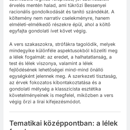
érvelés mentén halad, ami tükrözi Bessenyei
racionális gondolkodását és tanító szándékát. A
költemény nem narratív cselekményre, hanem
elméleti-elmélkedő részekre épül, ahol a költő
egyfajta gondolati ívet követ végig.
A vers szakaszokra, strófákra tagolódik, melyek
mindegyike különféle aspektusokból közelíti meg
a lélek fogalmát: az eredet, a halhatatlanság, a
test és lélek viszonya, valamint a lélek
fejlődésének lehetőségei mind-mind önálló
egységként jelennek meg. A szerkezeti tisztaság,
az érvek fokozatos kibontakoztatása és a
gondolati mélység a klasszicista esztétika
követelményeinek is megfelel, miközben a vers
végig őrzi a lírai kifejezésmódot.
Tematikai középpontban: a lélek