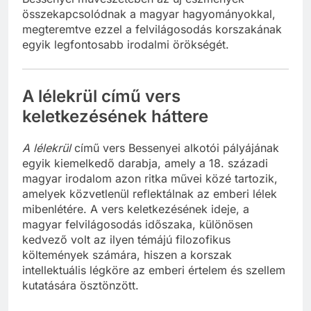
összekapcsolódnak a magyar hagyományokkal,
megteremtve ezzel a felvilágosodás korszakának
egyik legfontosabb irodalmi örökségét.
A lélekrül című vers
keletkezésének háttere
A lélekrül
című vers Bessenyei alkotói pályájának
egyik kiemelkedő darabja, amely a 18. századi
magyar irodalom azon ritka művei közé tartozik,
amelyek közvetlenül reflektálnak az emberi lélek
mibenlétére. A vers keletkezésének ideje, a
magyar felvilágosodás időszaka, különösen
kedvező volt az ilyen témájú filozofikus
költemények számára, hiszen a korszak
intellektuális légköre az emberi értelem és szellem
kutatására ösztönzött.