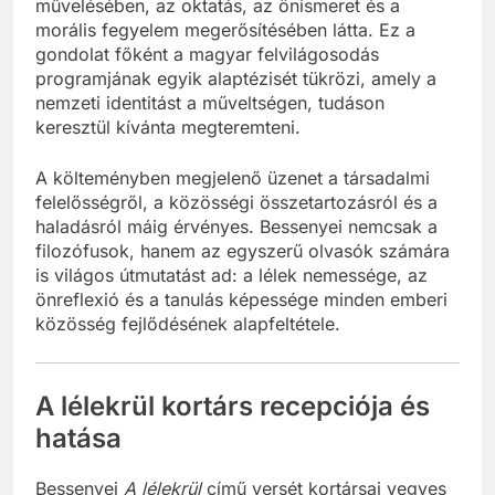
művelésében, az oktatás, az önismeret és a
morális fegyelem megerősítésében látta. Ez a
gondolat főként a magyar felvilágosodás
programjának egyik alaptézisét tükrözi, amely a
nemzeti identitást a műveltségen, tudáson
keresztül kívánta megteremteni.
A költeményben megjelenő üzenet a társadalmi
felelősségről, a közösségi összetartozásról és a
haladásról máig érvényes. Bessenyei nemcsak a
filozófusok, hanem az egyszerű olvasók számára
is világos útmutatást ad: a lélek nemessége, az
önreflexió és a tanulás képessége minden emberi
közösség fejlődésének alapfeltétele.
A lélekrül kortárs recepciója és
hatása
Bessenyei
A lélekrül
című versét kortársai vegyes