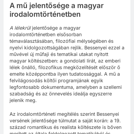
A mű jelentősége a magyar
irodalomtörténetben
A lélekrül
jelentősége a magyar
irodalomtörténetben elsősorban
témaválasztásában, filozófiai mélységében és
nyelvi kidolgozottságában rejlik. Bessenyei ezzel a
művével új műfaji és tematikai utakat nyitott
magyar költészetben: a gondolati lírát, az emberi
lélek önálló, filozofikus megközelítését először ő
emelte középpontba ilyen tudatossággal. A mű a
felvilágosodás költői programjának egyik
legfontosabb dokumentuma, amelyben a szellemi
szabadság és az önnevelés ideálja egyszerre
jelenik meg.
Az irodalomtörténeti megítélés szerint Bessenyei
versének jelentősége túlmutat a saját korán: a 19.
század romantikus és realista költészete is bőven
merített az általa feldolgozott tematikából és