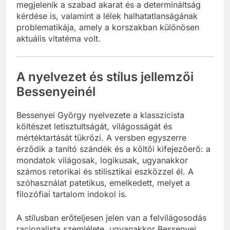
megjelenik a szabad akarat és a determináltság
kérdése is, valamint a lélek halhatatlanságának
problematikája, amely a korszakban különösen
aktuális vitatéma volt.
A nyelvezet és stílus jellemzői
Bessenyeinél
Bessenyei György nyelvezete a klasszicista
költészet letisztultságát, világosságát és
mértéktartását tükrözi. A versben egyszerre
érződik a tanító szándék és a költői kifejezőerő: a
mondatok világosak, logikusak, ugyanakkor
számos retorikai és stilisztikai eszközzel él. A
szóhasználat patetikus, emelkedett, melyet a
filozófiai tartalom indokol is.
A stílusban erőteljesen jelen van a felvilágosodás
racionalista szemlélete, ugyanakkor Bessenyei