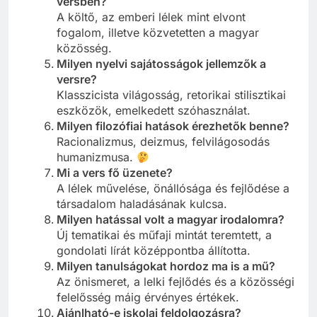
versben?
A költő, az emberi lélek mint elvont
fogalom, illetve közvetetten a magyar
közösség.
Milyen nyelvi sajátosságok jellemzők a
versre?
Klasszicista világosság, retorikai stilisztikai
eszközök, emelkedett szóhasználat.
Milyen filozófiai hatások érezhetők benne?
Racionalizmus, deizmus, felvilágosodás
humanizmusa.
Mi a vers fő üzenete?
A lélek művelése, önállósága és fejlődése a
társadalom haladásának kulcsa.
Milyen hatással volt a magyar irodalomra?
Új tematikai és műfaji mintát teremtett, a
gondolati lírát középpontba állította.
Milyen tanulságokat hordoz ma is a mű?
Az önismeret, a lelki fejlődés és a közösségi
felelősség máig érvényes értékek.
Ajánlható-e iskolai feldolgozásra?