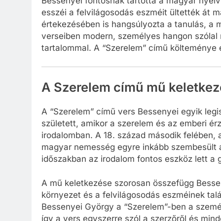
Bessenyei fontosnak tartotta a magyar nyelv 
esszéi a felvilágosodás eszméit ültették át
értekezésében is hangsúlyozta a tanulás, a m
verseiben modern, személyes hangon szólal 
tartalommal. A “Szerelem” című költeménye e
A Szerelem című mű keletkez
A “Szerelem” című vers Bessenyei egyik legis
született, amikor a szerelem és az emberi ér
irodalomban. A 18. század második felében, 
magyar nemesség egyre inkább szembesült a
időszakban az irodalom fontos eszköz lett a
A mű keletkezése szorosan összefügg Besseny
környezet és a felvilágosodás eszméinek talá
Bessenyei György a “Szerelem”-ben a személy
így a vers egyszerre szól a szerzőről és min