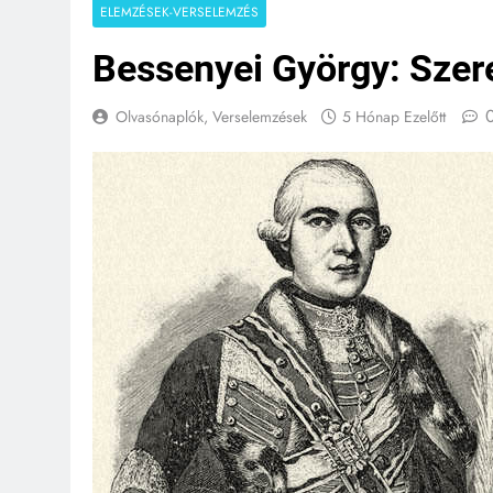
ELEMZÉSEK-VERSELEMZÉS
Bessenyei György: Sze
Olvasónaplók, Verselemzések
5 Hónap Ezelőtt