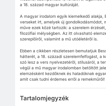
a 18. század magyar kultúráját.
A magyar irodalom egyik kiemelkedő alakja, 
verseket írt, amelyek új gondolkodásmódot, 
műve ezek közé tartozik: a szerelem érzését,
filozófiai mélységben. Az itt olvasható elemz
szereplőiről, valamint a mű utóéletéről is.
Ebben a cikkben részletesen bemutatjuk Bess
hátterét, a 18. századi szerelemfelfogást, a k
szó lesz a vers nyelvezetéről, stílusáról, a te
végül a mű magyar irodalomban betöltött jele
elemzésként kezdőknek és haladóknak egyará
amit csak tudni érdemes erről a remekműről!
Tartalomjegyzék