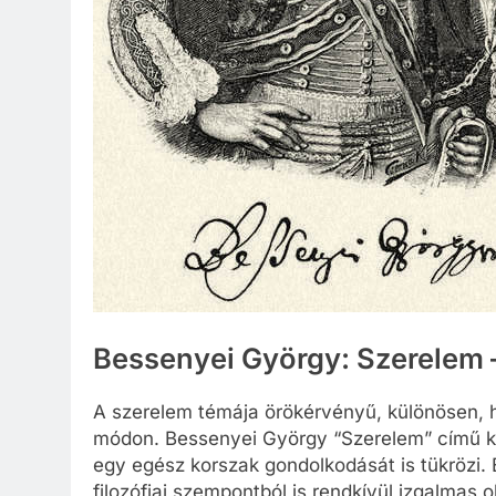
Bessenyei György: Szerelem 
A szerelem témája örökérvényű, különösen, ha
módon. Bessenyei György “Szerelem” című k
egy egész korszak gondolkodását is tükrözi.
filozófiai szempontból is rendkívül izgalmas