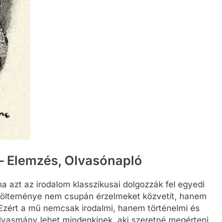
– Elemzés, Olvasónapló
 azt az irodalom klasszikusai dolgozzák fel egyedi
ölteménye nem csupán érzelmeket közvetít, hanem
 Ezért a mű nemcsak irodalmi, hanem történelmi és
 olvasmány lehet mindenkinek, aki szeretné megérteni