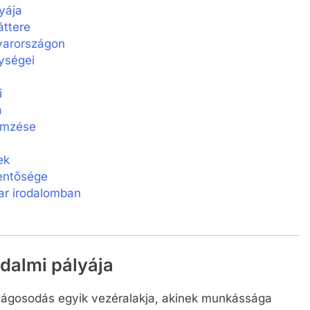
yája
ttere
yarországon
ységei
i
a
lemzése
ek
entősége
ar irodalomban
odalmi pályája
ilágosodás egyik vezéralakja, akinek munkássága