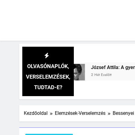
OLVASÓNAPLÓK,
elemzés
József Attila: A gyerekszemű élet-ta
2 Hét Ezelőtt
VERSELEMZÉSEK,
TUDTAD-E?
Kezdőoldal
Elemzések-Verselemzés
Bessenyei