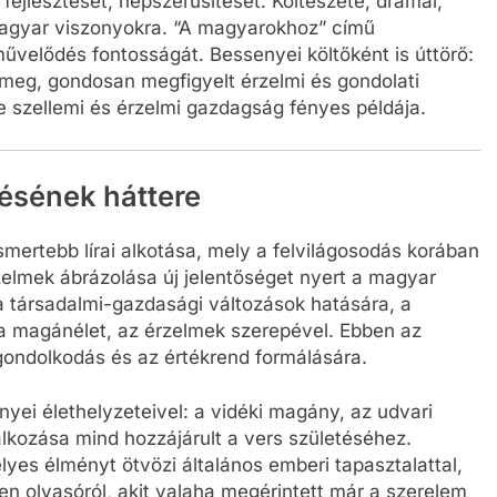
fejlesztését, népszerűsítését. Költészete, drámái,
 magyar viszonyokra. “A magyarokhoz” című
űvelődés fontosságát. Bessenyei költőként is úttörő:
meg, gondosan megfigyelt érzelmi és gondolati
 szellemi és érzelmi gazdagság fényes példája.
ésének háttere
mertebb lírai alkotása, mely a felvilágosodás korában
zelmek ábrázolása új jelentőséget nyert a magyar
a társadalmi-gazdasági változások hatására, a
 magánélet, az érzelmek szerepével. Ebben az
 gondolkodás és az értékrend formálására.
ei élethelyzeteivel: a vidéki magány, az udvari
lkozása mind hozzájárult a vers születéséhez.
es élményt ötvözi általános emberi tapasztalattal,
den olvasóról, akit valaha megérintett már a szerelem