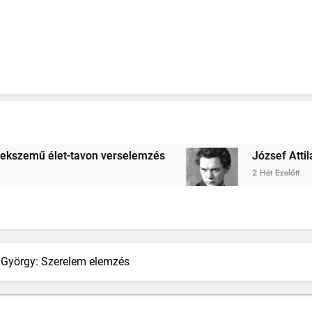
von verselemzés
József Attila: A gondolkodó 
2 Hét Ezelőtt
 György: Szerelem elemzés