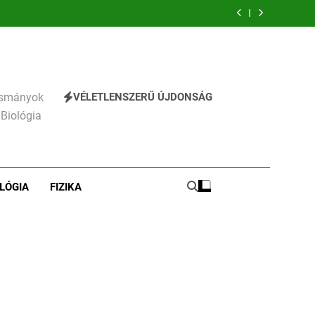
emzés
verselemzés
verselemzés
VÉLETLENSZERŰ ÚJDONSÁG
vasmányok
 Biológia
LÓGIA
FIZIKA
241
Ki találta fel a gőzgépet?
KI TALÁLTA FEL
TÖRTÉNELEM ÉRDEKESSÉGEK
242
Kik voltak a három
királyok?