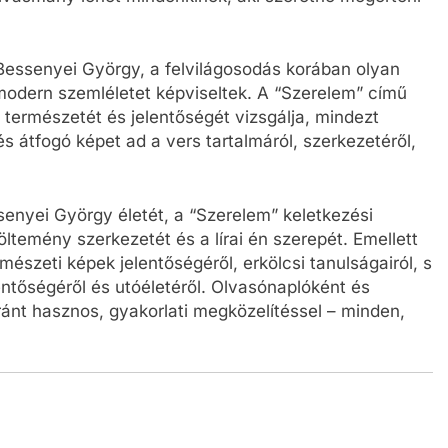
Bessenyei György, a felvilágosodás korában olyan
modern szemléletet képviseltek. A “Szerelem” című
 természetét és jelentőségét vizsgálja, mindezt
és átfogó képet ad a vers tartalmáról, szerkezetéről,
enyei György életét, a “Szerelem” keletkezési
öltemény szerkezetét és a lírai én szerepét. Emellett
rmészeti képek jelentőségéről, erkölcsi tanulságairól, s
ntőségéről és utóéletéről. Olvasónaplóként és
nt hasznos, gyakorlati megközelítéssel – minden,