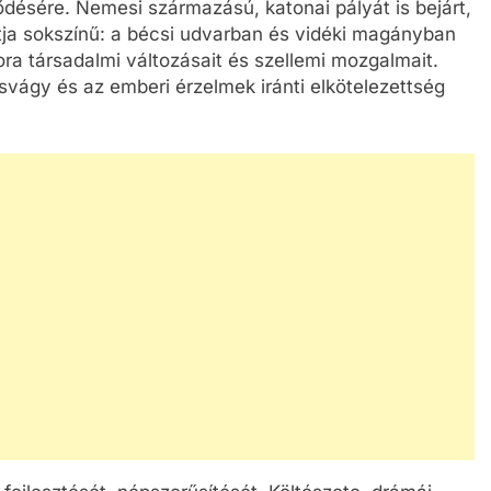
lődésére. Nemesi származású, katonai pályát is bejárt,
útja sokszínű: a bécsi udvarban és vidéki magányban
kora társadalmi változásait és szellemi mozgalmait.
vágy és az emberi érzelmek iránti elkötelezettség