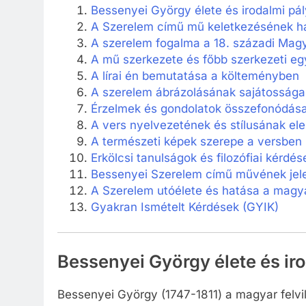
Bessenyei György élete és irodalmi pál
A Szerelem című mű keletkezésének há
A szerelem fogalma a 18. századi Mag
A mű szerkezete és főbb szerkezeti eg
A lírai én bemutatása a költeményben
A szerelem ábrázolásának sajátossága
Érzelmek és gondolatok összefonódás
A vers nyelvezetének és stílusának e
A természeti képek szerepe a versben
Erkölcsi tanulságok és filozófiai kérdés
Bessenyei Szerelem című művének jel
A Szerelem utóélete és hatása a magy
Gyakran Ismételt Kérdések (GYIK)
Bessenyei György élete és ir
Bessenyei György (1747-1811) a magyar felv