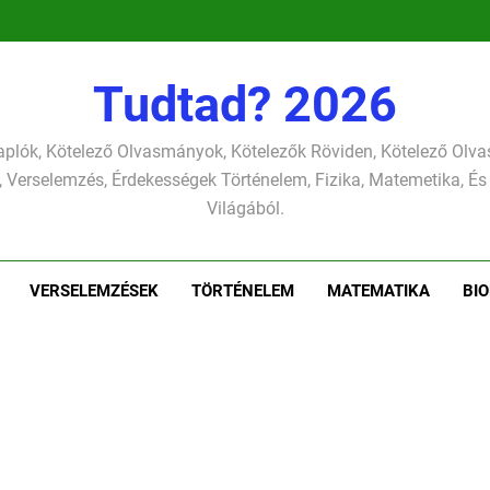
verselemzés
versel
szonettje
verselemzés
Tudtad? 2026
plók, Kötelező Olvasmányok, Kötelezők Röviden, Kötelező Ol
 Verselemzés, Érdekességek Történelem, Fizika, Matemetika, És
Világából.
VERSELEMZÉSEK
TÖRTÉNELEM
MATEMATIKA
BIO