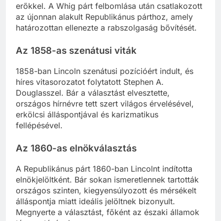
erőkkel. A Whig párt felbomlása után csatlakozott
az újonnan alakult Republikánus párthoz, amely
határozottan ellenezte a rabszolgaság bővítését.
Az 1858-as szenátusi viták
1858-ban Lincoln szenátusi pozícióért indult, és
híres vitasorozatot folytatott Stephen A.
Douglasszel. Bár a választást elvesztette,
országos hírnévre tett szert világos érvelésével,
erkölcsi álláspontjával és karizmatikus
fellépésével.
Az 1860-as elnökválasztás
A Republikánus párt 1860-ban Lincolnt indította
elnökjelöltként. Bár sokan ismeretlennek tartották
országos szinten, kiegyensúlyozott és mérsékelt
álláspontja miatt ideális jelöltnek bizonyult.
Megnyerte a választást, főként az északi államok