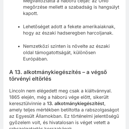
Megváltoztatta a háború célját: az Unió
megőrzése mellett a szabadság is hangsúlyt
kapott.
Lehetőséget adott a fekete amerikaiaknak,
hogy az északi hadseregben harcoljanak.
Nemzetközi szinten is növelte az északi
oldal támogatottságát, különösen
Európában.
A 13. alkotmánykiegészítés – a végső
törvényi eltörlés
Lincoln nem elégedett meg csak a kiáltvánnyal.
1865 elején, még a háború vége előtt, sikerült
keresztülvinnie a
13. alkotmánykiegészítést
,
amely teljes mértékben betiltotta a rabszolgaságot
az Egyesült Államokban. Ez történelmi jelentőségű
győzelem volt, és hivatalosan is véget vetett a
rabszolgatartás korszakának.