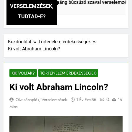
i Vitéz Mihály: A fársáng búcsúzó szavai verselemzés
VERSELEMZÉSEK,
előtt
TUDTAD-E?
Kezdőoldal
Történelem érdekességek
Ki volt Abraham Lincoln?
KIK VOLTAK?
TÖRTÉNELEM ÉRDEKESSÉGEK
Ki volt Abraham Lincoln?
0
Olvasónaplók, Verselemzések
1 Év Ezelőtt
16
Mins