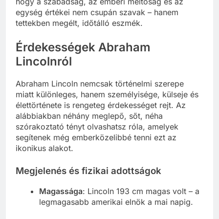
hogy a szabadság, az emberi méltóság és az
egység értékei nem csupán szavak – hanem
tettekben megélt, időtálló eszmék.
Érdekességek Abraham
Lincolnról
Abraham Lincoln nemcsak történelmi szerepe
miatt különleges, hanem személyisége, külseje és
élettörténete is rengeteg érdekességet rejt. Az
alábbiakban néhány meglepő, sőt, néha
szórakoztató tényt olvashatsz róla, amelyek
segítenek még emberközelibbé tenni ezt az
ikonikus alakot.
Megjelenés és fizikai adottságok
Magassága
: Lincoln 193 cm magas volt – a
legmagasabb amerikai elnök a mai napig.