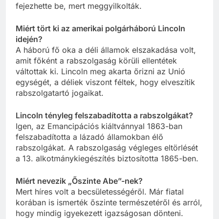
fejezhette be, mert meggyilkolták.
Miért tört ki az amerikai polgárháború Lincoln
idején?
A háború fő oka a déli államok elszakadása volt,
amit főként a rabszolgaság körüli ellentétek
váltottak ki. Lincoln meg akarta őrizni az Unió
egységét, a déliek viszont féltek, hogy elveszítik
rabszolgatartó jogaikat.
Lincoln tényleg felszabadította a rabszolgákat?
Igen, az Emancipációs kiáltvánnyal 1863-ban
felszabadította a lázadó államokban élő
rabszolgákat. A rabszolgaság végleges eltörlését
a 13. alkotmánykiegészítés biztosította 1865-ben.
Miért nevezik „Őszinte Abe”-nek?
Mert híres volt a becsületességéről. Már fiatal
korában is ismerték őszinte természetéről és arról,
hogy mindig igyekezett igazságosan dönteni.