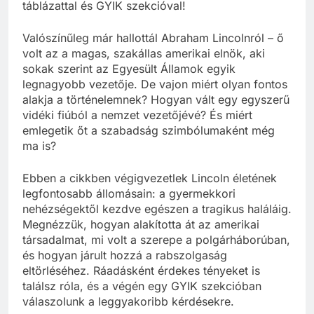
táblázattal és GYIK szekcióval!
Valószínűleg már hallottál Abraham Lincolnról – ő
volt az a magas, szakállas amerikai elnök, aki
sokak szerint az Egyesült Államok egyik
legnagyobb vezetője. De vajon miért olyan fontos
alakja a történelemnek? Hogyan vált egy egyszerű
vidéki fiúból a nemzet vezetőjévé? És miért
emlegetik őt a szabadság szimbólumaként még
ma is?
Ebben a cikkben végigvezetlek Lincoln életének
legfontosabb állomásain: a gyermekkori
nehézségektől kezdve egészen a tragikus haláláig.
Megnézzük, hogyan alakította át az amerikai
társadalmat, mi volt a szerepe a polgárháborúban,
és hogyan járult hozzá a rabszolgaság
eltörléséhez. Ráadásként érdekes tényeket is
találsz róla, és a végén egy GYIK szekcióban
válaszolunk a leggyakoribb kérdésekre.