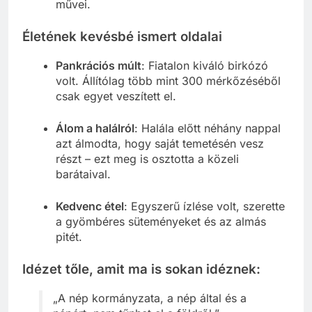
művei.
Életének kevésbé ismert oldalai
Pankrációs múlt
: Fiatalon kiváló birkózó
volt. Állítólag több mint 300 mérkőzéséből
csak egyet veszített el.
Álom a halálról
: Halála előtt néhány nappal
azt álmodta, hogy saját temetésén vesz
részt – ezt meg is osztotta a közeli
barátaival.
Kedvenc étel
: Egyszerű ízlése volt, szerette
a gyömbéres süteményeket és az almás
pitét.
Idézet tőle, amit ma is sokan idéznek:
„A nép kormányzata, a nép által és a