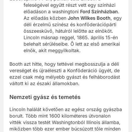
feleségével együtt részt vett egy színházi
előadáson a washingtoni
Ford Színházban
.
Az előadás közben
John Wilkes Booth
, egy
déli érzelmű színész és konföderációpárti
összeesküvő, hátulról lelőtte az elnököt.
Lincoln másnap reggel, 1865. április 15-én
belehalt sérüléseibe. Ő lett az első amerikai
elnök, akit meggyilkoltak.
Booth azt hitte, hogy tettével megbosszulja a déli
vereséget és újraéleszti a Konföderáció ügyét, de
ezzel csak még mélyebb gyászt és felháborodást
váltott ki az északi államokban.
Nemzeti gyász és temetés
Lincoln halálát követően az egész ország gyászba
borult. Több mint 1600 kilométeres útvonalon
vitték vissza testét Washingtonból Illinois államba,
miközben több ezer ember búcsúzott tőle minden