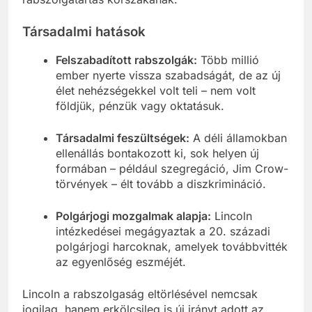
Társadalmi hatások
Felszabadított rabszolgák:
Több millió
ember nyerte vissza szabadságát, de az új
élet nehézségekkel volt teli – nem volt
földjük, pénzük vagy oktatásuk.
Társadalmi feszültségek:
A déli államokban
ellenállás bontakozott ki, sok helyen új
formában – például szegregáció, Jim Crow-
törvények – élt tovább a diszkrimináció.
Polgárjogi mozgalmak alapja:
Lincoln
intézkedései megágyaztak a 20. századi
polgárjogi harcoknak, amelyek továbbvitték
az egyenlőség eszméjét.
Lincoln a rabszolgaság eltörlésével nemcsak
jogilag, hanem erkölcsileg is új irányt adott az