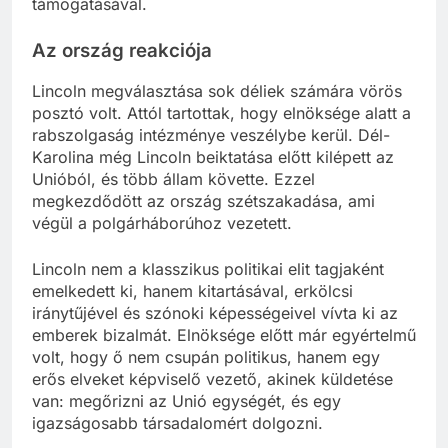
támogatásával.
Az ország reakciója
Lincoln megválasztása sok déliek számára vörös
posztó volt. Attól tartottak, hogy elnöksége alatt a
rabszolgaság intézménye veszélybe kerül. Dél-
Karolina még Lincoln beiktatása előtt kilépett az
Unióból, és több állam követte. Ezzel
megkezdődött az ország szétszakadása, ami
végül a polgárháborúhoz vezetett.
Lincoln nem a klasszikus politikai elit tagjaként
emelkedett ki, hanem kitartásával, erkölcsi
iránytűjével és szónoki képességeivel vívta ki az
emberek bizalmát. Elnöksége előtt már egyértelmű
volt, hogy ő nem csupán politikus, hanem egy
erős elveket képviselő vezető, akinek küldetése
van: megőrizni az Unió egységét, és egy
igazságosabb társadalomért dolgozni.