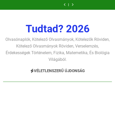
Ugrás
szonettje
fársáng
Dugonics
élet-
szonettje
fársáng
Dugonics
gyerekszemű
gondolkodó
verselemzés
búcsúzó
oszlopa
tavon
verselemzés
búcsúzó
oszlopa
élet-
szonettje
a
szavai
verselemzés
verselemzés
szavai
verselemzés
tavon
verselemzés
tartalomra
verselemzés
verselemzés
verselemzés
Tudtad? 2026
Olvasónaplók, Kötelező Olvasmányok, Kötelezők Röviden,
Kötelező Olvasmányok Röviden, Verselemzés,
Érdekességek Történelem, Fizika, Matemetika, És Biológia
Világából.
VÉLETLENSZERŰ ÚJDONSÁG