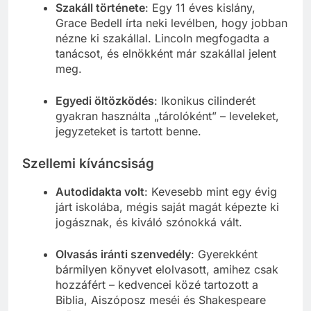
Szakáll története
: Egy 11 éves kislány,
Grace Bedell írta neki levélben, hogy jobban
nézne ki szakállal. Lincoln megfogadta a
tanácsot, és elnökként már szakállal jelent
meg.
Egyedi öltözködés
: Ikonikus cilinderét
gyakran használta „tárolóként” – leveleket,
jegyzeteket is tartott benne.
Szellemi kíváncsiság
Autodidakta volt
: Kevesebb mint egy évig
járt iskolába, mégis saját magát képezte ki
jogásznak, és kiváló szónokká vált.
Olvasás iránti szenvedély
: Gyerekként
bármilyen könyvet elolvasott, amihez csak
hozzáfért – kedvencei közé tartozott a
Biblia, Aiszóposz meséi és Shakespeare