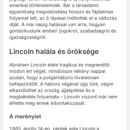
amerikai történelemnek. Bár a társadalmi
egyenlőség megvalósítása hosszú és fájdalmas
folyamat lett, az ő lépései indították el a változás
útját. A mai napig hatással van arra, hogyan
gondolkodunk emberi jogokról, szabadságról és
igazságosságról.
Lincoln halála és öröksége
Abraham Lincoln élete tragikus és megrendítő
módon ért véget, mindössze néhány nappal
azután, hogy a polgárháború hivatalosan
befejeződött. A háború végével úgy tűnt, végre
elkezdődhet az ország újjáépítése és a
megbékélés folyamata – Lincoln viszont már nem
élhette meg ennek kibontakozását.
A merénylet
április 14-én, péntek este Lincoln a