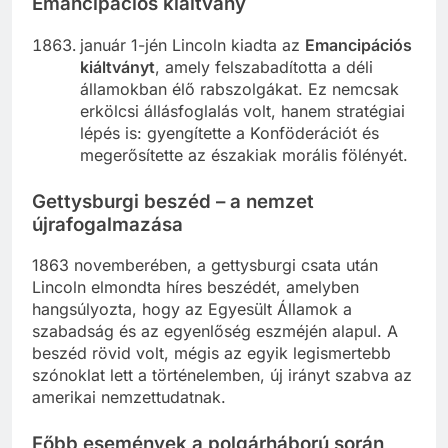
Emancipációs kiáltvány
január 1-jén Lincoln kiadta az
Emancipációs
kiáltványt
, amely felszabadította a déli
államokban élő rabszolgákat. Ez nemcsak
erkölcsi állásfoglalás volt, hanem stratégiai
lépés is: gyengítette a Konföderációt és
megerősítette az északiak morális fölényét.
Gettysburgi beszéd – a nemzet
újrafogalmazása
1863 novemberében, a gettysburgi csata után
Lincoln elmondta híres beszédét, amelyben
hangsúlyozta, hogy az Egyesült Államok a
szabadság és az egyenlőség eszméjén alapul. A
beszéd rövid volt, mégis az egyik legismertebb
szónoklat lett a történelemben, új irányt szabva az
amerikai nemzettudatnak.
Főbb események a polgárháború során