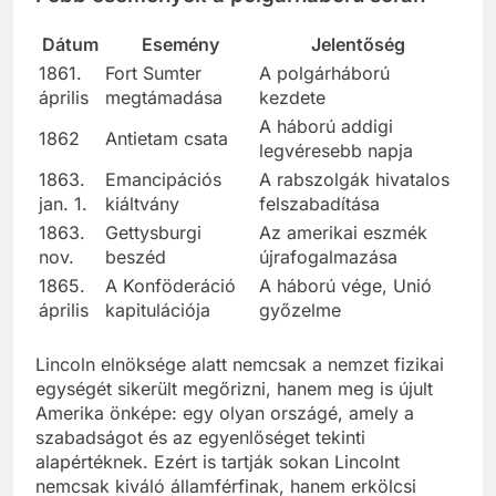
Dátum
Esemény
Jelentőség
1861.
Fort Sumter
A polgárháború
április
megtámadása
kezdete
A háború addigi
1862
Antietam csata
legvéresebb napja
1863.
Emancipációs
A rabszolgák hivatalos
jan. 1.
kiáltvány
felszabadítása
1863.
Gettysburgi
Az amerikai eszmék
nov.
beszéd
újrafogalmazása
1865.
A Konföderáció
A háború vége, Unió
április
kapitulációja
győzelme
Lincoln elnöksége alatt nemcsak a nemzet fizikai
egységét sikerült megőrizni, hanem meg is újult
Amerika önképe: egy olyan országé, amely a
szabadságot és az egyenlőséget tekinti
alapértéknek. Ezért is tartják sokan Lincolnt
nemcsak kiváló államférfinak, hanem erkölcsi