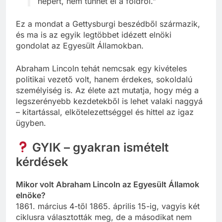
népért, nem tűnhet el a földről.”
Ez a mondat a Gettysburgi beszédből származik,
és ma is az egyik legtöbbet idézett elnöki
gondolat az Egyesült Államokban.
Abraham Lincoln tehát nemcsak egy kivételes
politikai vezető volt, hanem érdekes, sokoldalú
személyiség is. Az élete azt mutatja, hogy még a
legszerényebb kezdetekből is lehet valaki naggyá
– kitartással, elkötelezettséggel és hittel az igaz
ügyben.
GYIK – gyakran ismételt
kérdések
Mikor volt Abraham Lincoln az Egyesült Államok
elnöke?
1861. március 4-től 1865. április 15-ig, vagyis két
ciklusra választották meg, de a másodikat nem