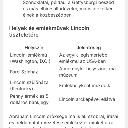
Szónoklatai, például a Gettysburgi beszéd
és más elhíresült idézetei, ma is idézetként
élnek a közbeszédben.
Helyek és emlékművek Lincoln
tiszteletére
Helyszín
Jelentőség
Lincoln-emlékmű
Az egyik legismertebb
(Washington, D.C.)
emlékmű az USA-ban
A merénylet helyszíne, ma
Ford Színház
múzeum
Lincoln szülőháza
Emlékhelyként működik
(Kentucky)
Penny érmék és 5
Lincoln arcképével ellátva
dolláros bankjegy
Abraham Lincoln öröksége ma is él: szobrai, írásai
és példamutató vezetése emlékeztet minket arra,