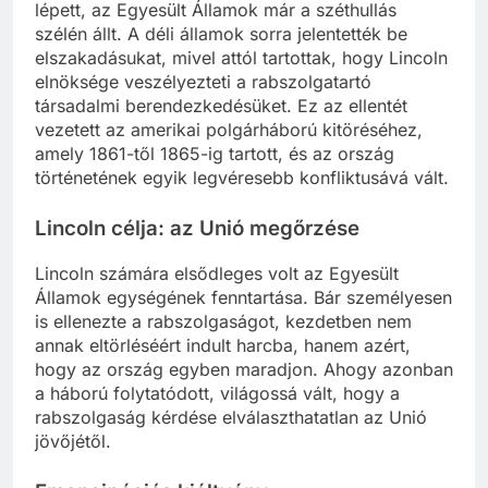
lépett, az Egyesült Államok már a széthullás
szélén állt. A déli államok sorra jelentették be
elszakadásukat, mivel attól tartottak, hogy Lincoln
elnöksége veszélyezteti a rabszolgatartó
társadalmi berendezkedésüket. Ez az ellentét
vezetett az amerikai polgárháború kitöréséhez,
amely 1861-től 1865-ig tartott, és az ország
történetének egyik legvéresebb konfliktusává vált.
Lincoln célja: az Unió megőrzése
Lincoln számára elsődleges volt az Egyesült
Államok egységének fenntartása. Bár személyesen
is ellenezte a rabszolgaságot, kezdetben nem
annak eltörléséért indult harcba, hanem azért,
hogy az ország egyben maradjon. Ahogy azonban
a háború folytatódott, világossá vált, hogy a
rabszolgaság kérdése elválaszthatatlan az Unió
jövőjétől.