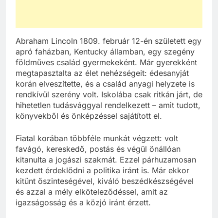
Abraham Lincoln 1809. február 12-én született egy
apró faházban, Kentucky államban, egy szegény
földműves család gyermekeként. Már gyerekként
megtapasztalta az élet nehézségeit: édesanyját
korán elveszítette, és a család anyagi helyzete is
rendkívül szerény volt. Iskolába csak ritkán járt, de
hihetetlen tudásvággyal rendelkezett – amit tudott,
könyvekből és önképzéssel sajátított el.
Fiatal korában többféle munkát végzett: volt
favágó, kereskedő, postás és végül önállóan
kitanulta a jogászi szakmát. Ezzel párhuzamosan
kezdett érdeklődni a politika iránt is. Már ekkor
kitűnt őszinteségével, kiváló beszédkészségével
és azzal a mély elköteleződéssel, amit az
igazságosság és a közjó iránt érzett.