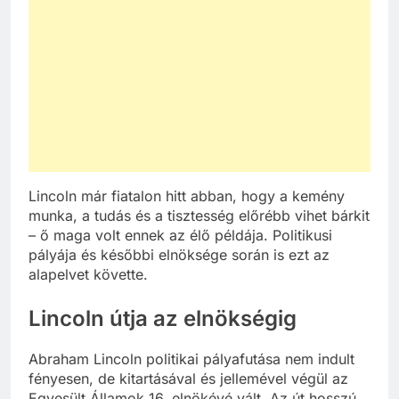
Lincoln már fiatalon hitt abban, hogy a kemény
munka, a tudás és a tisztesség előrébb vihet bárkit
– ő maga volt ennek az élő példája. Politikusi
pályája és későbbi elnöksége során is ezt az
alapelvet követte.
Lincoln útja az elnökségig
Abraham Lincoln politikai pályafutása nem indult
fényesen, de kitartásával és jellemével végül az
Egyesült Államok 16. elnökévé vált. Az út hosszú