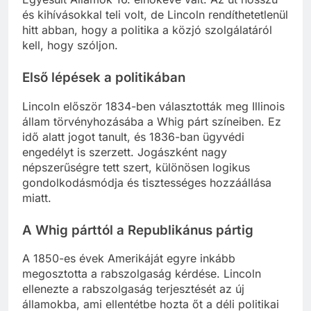
és kihívásokkal teli volt, de Lincoln rendíthetetlenül
hitt abban, hogy a politika a közjó szolgálatáról
kell, hogy szóljon.
Első lépések a politikában
Lincoln először 1834-ben választották meg Illinois
állam törvényhozásába a Whig párt színeiben. Ez
idő alatt jogot tanult, és 1836-ban ügyvédi
engedélyt is szerzett. Jogászként nagy
népszerűségre tett szert, különösen logikus
gondolkodásmódja és tisztességes hozzáállása
miatt.
A Whig párttól a Republikánus pártig
A 1850-es évek Amerikáját egyre inkább
megosztotta a rabszolgaság kérdése. Lincoln
ellenezte a rabszolgaság terjesztését az új
államokba, ami ellentétbe hozta őt a déli politikai