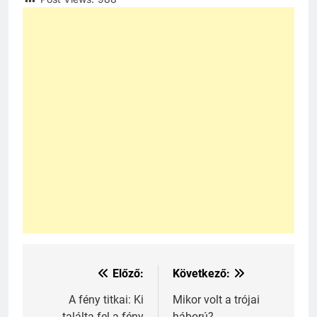
Előző:
Következő:
Bejegyzés
navigáció
A fény titkai: Ki
Mikor volt a trójai
találta fel a fény
háború?