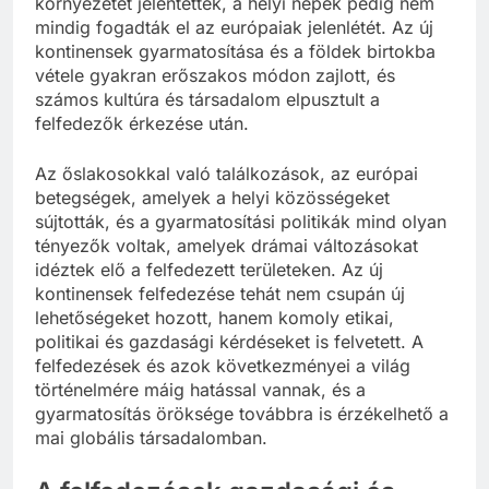
környezetet jelentettek, a helyi népek pedig nem
mindig fogadták el az európaiak jelenlétét. Az új
kontinensek gyarmatosítása és a földek birtokba
vétele gyakran erőszakos módon zajlott, és
számos kultúra és társadalom elpusztult a
felfedezők érkezése után.
Az őslakosokkal való találkozások, az európai
betegségek, amelyek a helyi közösségeket
sújtották, és a gyarmatosítási politikák mind olyan
tényezők voltak, amelyek drámai változásokat
idéztek elő a felfedezett területeken. Az új
kontinensek felfedezése tehát nem csupán új
lehetőségeket hozott, hanem komoly etikai,
politikai és gazdasági kérdéseket is felvetett. A
felfedezések és azok következményei a világ
történelmére máig hatással vannak, és a
gyarmatosítás öröksége továbbra is érzékelhető a
mai globális társadalomban.