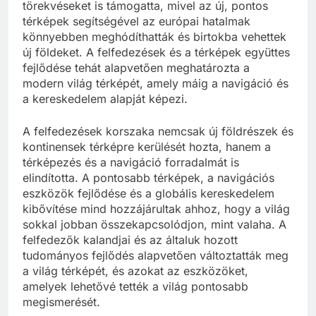
törekvéseket is támogatta, mivel az új, pontos
térképek segítségével az európai hatalmak
könnyebben meghódíthatták és birtokba vehettek
új földeket. A felfedezések és a térképek együttes
fejlődése tehát alapvetően meghatározta a
modern világ térképét, amely máig a navigáció és
a kereskedelem alapját képezi.
A felfedezések korszaka nemcsak új földrészek és
kontinensek térképre kerülését hozta, hanem a
térképezés és a navigáció forradalmát is
elindította. A pontosabb térképek, a navigációs
eszközök fejlődése és a globális kereskedelem
kibővítése mind hozzájárultak ahhoz, hogy a világ
sokkal jobban összekapcsolódjon, mint valaha. A
felfedezők kalandjai és az általuk hozott
tudományos fejlődés alapvetően változtatták meg
a világ térképét, és azokat az eszközöket,
amelyek lehetővé tették a világ pontosabb
megismerését.