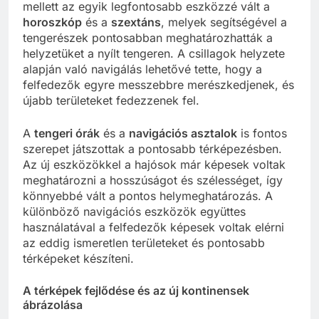
mellett az egyik legfontosabb eszközzé vált a
horoszkóp
és a
szextáns
, melyek segítségével a
tengerészek pontosabban meghatározhatták a
helyzetüket a nyílt tengeren. A csillagok helyzete
alapján való navigálás lehetővé tette, hogy a
felfedezők egyre messzebbre merészkedjenek, és
újabb területeket fedezzenek fel.
A
tengeri órák
és a
navigációs asztalok
is fontos
szerepet játszottak a pontosabb térképezésben.
Az új eszközökkel a hajósok már képesek voltak
meghatározni a hosszúságot és szélességet, így
könnyebbé vált a pontos helymeghatározás. A
különböző navigációs eszközök együttes
használatával a felfedezők képesek voltak elérni
az eddig ismeretlen területeket és pontosabb
térképeket készíteni.
A térképek fejlődése és az új kontinensek
ábrázolása