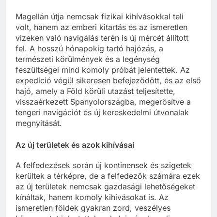
Magellán útja nemcsak fizikai kihívásokkal teli
volt, hanem az emberi kitartás és az ismeretlen
vizeken való navigálás terén is új mércét állított
fel. A hosszú hónapokig tartó hajózás, a
természeti körülmények és a legénység
feszültségei mind komoly próbát jelentettek. Az
expedíció végül sikeresen befejeződött, és az első
hajó, amely a Föld körüli utazást teljesítette,
visszaérkezett Spanyolországba, megerősítve a
tengeri navigációt és új kereskedelmi útvonalak
megnyitását.
Az új területek és azok kihívásai
A felfedezések során új kontinensek és szigetek
kerültek a térképre, de a felfedezők számára ezek
az új területek nemcsak gazdasági lehetőségeket
kínáltak, hanem komoly kihívásokat is. Az
ismeretlen földek gyakran zord, veszélyes