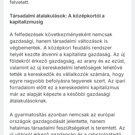
felvetett.
Társadalmi átalakulások: A középkortól a
kapitalizmusig
A felfedezések következményeként nemcsak
gazdasági, hanem társadalmi változások is
végbementek. A középkori feudális rendszer
helyét kezdte átvenni a kapitalista gazdaság. Az új
földekről érkező gazdagság, az arany és az ezüst,
valamint az új kereskedelmi lehetőségek lehetővé
tették a kereskedők és vállalkozók számára, hogy
egyre nagyobb befolyásra tegyenek szert. Az ipari
forradalom előtt ez a kereskedelmi kapitalizmus
már az alapját képezte a későbbi gazdasági
átalakulásoknak.
A gyarmatosítás azonban nemcsak az európai
országok gazdagodását jelentette, hanem
hatalmas társadalmi feszültségeket is teremtett. Az
új világról érkező gazdagság és a rabszolgatartó