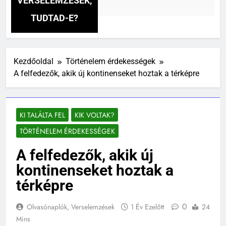
VERSELEMZÉSEK,
TUDTAD-E?
Kezdőoldal
Történelem érdekességek
A felfedezők, akik új kontinenseket hoztak a térképre
KI TALÁLTA FEL
KIK VOLTAK?
TÖRTÉNELEM ÉRDEKESSÉGEK
A felfedezők, akik új
kontinenseket hoztak a
térképre
0
Olvasónaplók, Verselemzések
1 Év Ezelőtt
24
Mins