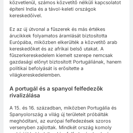
közvetlenül, számos közvetítő nélküli kapcsolatot
építeni India és a távol-keleti országok
kereskedőivel.
Ez az új útvonal a fűszerek és más értékes
árucikkek folyamatos áramlását biztosította
Európába, miközben elkerülték a közvetítő arab
kereskedőket és az afrikai belső utakat. A
fűszerkereskedelem kiemelt szerepe nemcsak
gazdasági előnyt biztosított Portugáliának, hanem
politikai befolyását is erősítette a
világkereskedelemben.
A portugál és a spanyol felfedezők
rivalizálása
A 15. és 16. században, miközben Portugália és
Spanyolország a világ új területeit próbálták
meghódítani, az európai felfedezések szoros
versenyben zajlottak. Mindkét ország komoly