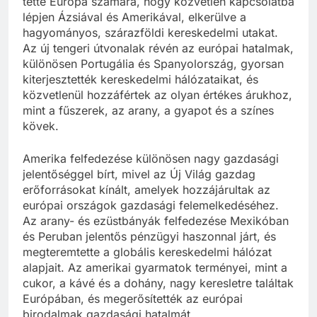
tette Európa számára, hogy közvetlen kapcsolatba
lépjen Ázsiával és Amerikával, elkerülve a
hagyományos, szárazföldi kereskedelmi utakat.
Az új tengeri útvonalak révén az európai hatalmak,
különösen Portugália és Spanyolország, gyorsan
kiterjesztették kereskedelmi hálózataikat, és
közvetlenül hozzáfértek az olyan értékes árukhoz,
mint a fűszerek, az arany, a gyapot és a színes
kövek.
Amerika felfedezése különösen nagy gazdasági
jelentőséggel bírt, mivel az Új Világ gazdag
erőforrásokat kínált, amelyek hozzájárultak az
európai országok gazdasági felemelkedéséhez.
Az arany- és ezüstbányák felfedezése Mexikóban
és Peruban jelentős pénzügyi haszonnal járt, és
megteremtette a globális kereskedelmi hálózat
alapjait. Az amerikai gyarmatok terményei, mint a
cukor, a kávé és a dohány, nagy keresletre találtak
Európában, és megerősítették az európai
birodalmak gazdasági hatalmát.