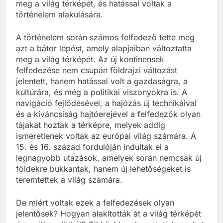
meg a világ térképét, és hatással voltak a
történelem alakulására.
A történelem során számos felfedező tette meg
azt a bátor lépést, amely alapjaiban változtatta
meg a világ térképét. Az új kontinensek
felfedezése nem csupán földrajzi változást
jelentett, hanem hatással volt a gazdaságra, a
kultúrára, és még a politikai viszonyokra is. A
navigáció fejlődésével, a hajózás új technikáival
és a kíváncsiság hajtóerejével a felfedezők olyan
tájakat hoztak a térképre, melyek addig
ismeretlenek voltak az európai világ számára. A
15. és 16. század fordulóján indultak el a
legnagyobb utazások, amelyek során nemcsak új
földekre bukkantak, hanem új lehetőségeket is
teremtettek a világ számára.
De miért voltak ezek a felfedezések olyan
jelentősek? Hogyan alakították át a világ térképét