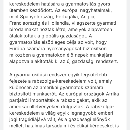
kereskedelem hatására a gyarmatosítás gyors
ütemben kezdődött. Az európai nagyhatalmak,
mint Spanyolország, Portugália, Anglia,
Franciaország és Hollandia, világszerte gyarmati
birodalmakat hoztak létre, amelyek alapvetően
átalakították a globális gazdaságot. A
gyarmatosítás elsődleges célja az volt, hogy
Európa számára nyersanyagokat biztosítson,
miközben a gyarmatokon élő népek munkájára
alapozva alakították ki az új gazdasági rendszert.
A gyarmatosítási rendszer egyik legsötétebb
fejezete a rabszolga-kereskedelem volt, amely
különösen az amerikai gyarmatok számára
biztosított munkaerőt. Az európai országok Afrika
partjairól importálták a rabszolgákat, akik az
amerikai ültetvényeken dolgoztak. A rabszolga-
kereskedelem a világ egyik legnagyobb emberi
jogi tragédiájává vált, és a gazdasági előnyök
mellett hatalmas társadalmi és etikai kérdéseket is