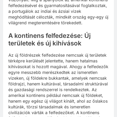
felfedezésével és gyarmatosításával foglalkoztak,
a portugálok az indiai és ázsiai vizek
meghódítását célozták, mindkét ország egy-egy új
világrend megteremtésére törekedett.
A kontinens felfedezése: Új
területek és új kihívások
Az új földrészek felfedezése nemcsak új területek
térképre kerülését jelentette, hanem hatalmas
kihívásokat is hozott magával. Ahogy a felfedezők
egyre messzebb merészkedtek az ismeretlen
vizeken, új földekre bukkantak, amelyek nemcsak
földrajzi, hanem kultúrával, társadalmi struktúrával
és gazdasági rendszerrel is rendelkeztek. Az
amerikai kontinens például nemcsak új földeket,
hanem egy egész új világot kínált, ahol az őslakos
kultúrák, törzsi társadalmak és ismeretlen
civilizációk várták a felfedezőket. A kontinens