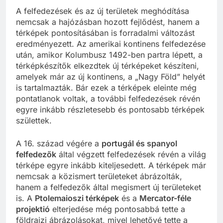
A felfedezések és az új területek meghódítása
nemcsak a hajózásban hozott fejlődést, hanem a
térképek pontosításában is forradalmi változást
eredményezett. Az amerikai kontinens felfedezése
után, amikor Kolumbusz 1492-ben partra lépett, a
térképkészítők elkezdtek új térképeket készíteni,
amelyek már az új kontinens, a „Nagy Föld” helyét
is tartalmazták. Bár ezek a térképek eleinte még
pontatlanok voltak, a további felfedezések révén
egyre inkább részletesebb és pontosabb térképek
születtek.
A 16. század végére a
portugál és spanyol
felfedezők
által végzett felfedezések révén a világ
térképe egyre inkább kiteljesedett. A térképek már
nemcsak a közismert területeket ábrázolták,
hanem a felfedezők által megismert új területeket
is. A
Ptolemaioszi térképek
és a
Mercator-féle
projektió
elterjedése még pontosabbá tette a
földrajzi ábrázolásokat, mivel lehetővé tette a