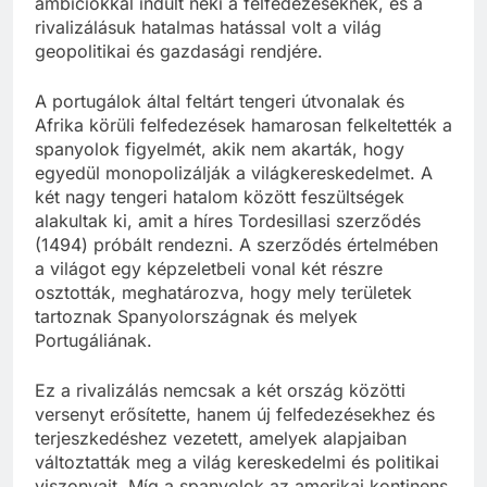
ambíciókkal indult neki a felfedezéseknek, és a
rivalizálásuk hatalmas hatással volt a világ
geopolitikai és gazdasági rendjére.
A portugálok által feltárt tengeri útvonalak és
Afrika körüli felfedezések hamarosan felkeltették a
spanyolok figyelmét, akik nem akarták, hogy
egyedül monopolizálják a világkereskedelmet. A
két nagy tengeri hatalom között feszültségek
alakultak ki, amit a híres Tordesillasi szerződés
(1494) próbált rendezni. A szerződés értelmében
a világot egy képzeletbeli vonal két részre
osztották, meghatározva, hogy mely területek
tartoznak Spanyolországnak és melyek
Portugáliának.
Ez a rivalizálás nemcsak a két ország közötti
versenyt erősítette, hanem új felfedezésekhez és
terjeszkedéshez vezetett, amelyek alapjaiban
változtatták meg a világ kereskedelmi és politikai
viszonyait. Míg a spanyolok az amerikai kontinens