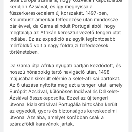
kerüljön Ázsiával, és így megnyissa a
fűszerkereskedelem új korszakát. 1497-ben,
Kolumbusz amerikai felfedezése után mindössze
pár évvel, da Gama elindult Portugáliából, hogy
megtalálja az Afrikán keresztül vezető tengeri utat
Indiába. Ez az expedíció az egyik legfontosabb
mérföldkő volt a nagy földrajzi felfedezések
történetében.
Da Gama útja Afrika nyugati partján kezdődött, és
hosszú hónapokig tartó navigáció után, 1498
májusában sikerült elérnie a kelet-afrikai partokat.
Az ő utazása nyitotta meg azt a tengeri utat, amely
Európát Ázsiával, különösen Indiával és Délkelet-
Ázsiával összekapcsolta. Ezzel az új tengeri
útvonal kialakításával Portugália birtokába került
az egyedüli, gyors és biztonságos kereskedelmi
útvonal Ázsiába, amelyet korábban csak a
szárazföldi karavánok jártak.