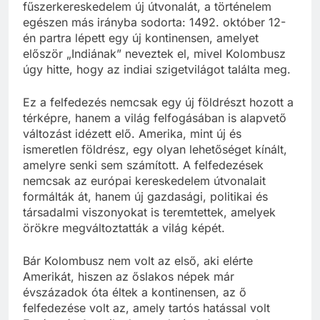
fűszerkereskedelem új útvonalát, a történelem
egészen más irányba sodorta: 1492. október 12-
én partra lépett egy új kontinensen, amelyet
először „Indiának” neveztek el, mivel Kolombusz
úgy hitte, hogy az indiai szigetvilágot találta meg.
Ez a felfedezés nemcsak egy új földrészt hozott a
térképre, hanem a világ felfogásában is alapvető
változást idézett elő. Amerika, mint új és
ismeretlen földrész, egy olyan lehetőséget kínált,
amelyre senki sem számított. A felfedezések
nemcsak az európai kereskedelem útvonalait
formálták át, hanem új gazdasági, politikai és
társadalmi viszonyokat is teremtettek, amelyek
örökre megváltoztatták a világ képét.
Bár Kolombusz nem volt az első, aki elérte
Amerikát, hiszen az őslakos népek már
évszázadok óta éltek a kontinensen, az ő
felfedezése volt az, amely tartós hatással volt