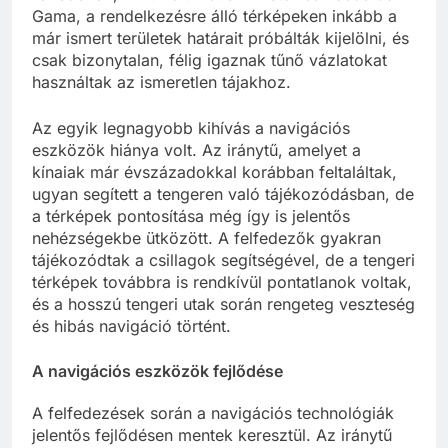
Gama, a rendelkezésre álló térképeken inkább a
már ismert területek határait próbálták kijelölni, és
csak bizonytalan, félig igaznak tűnő vázlatokat
használtak az ismeretlen tájakhoz.
Az egyik legnagyobb kihívás a navigációs
eszközök hiánya volt. Az iránytű, amelyet a
kínaiak már évszázadokkal korábban feltaláltak,
ugyan segített a tengeren való tájékozódásban, de
a térképek pontosítása még így is jelentős
nehézségekbe ütközött. A felfedezők gyakran
tájékozódtak a csillagok segítségével, de a tengeri
térképek továbbra is rendkívül pontatlanok voltak,
és a hosszú tengeri utak során rengeteg veszteség
és hibás navigáció történt.
A navigációs eszközök fejlődése
A felfedezések során a navigációs technológiák
jelentős fejlődésen mentek keresztül. Az iránytű