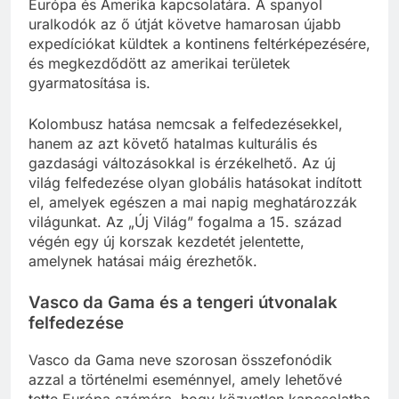
Európa és Amerika kapcsolatára. A spanyol
uralkodók az ő útját követve hamarosan újabb
expedíciókat küldtek a kontinens feltérképezésére,
és megkezdődött az amerikai területek
gyarmatosítása is.
Kolombusz hatása nemcsak a felfedezésekkel,
hanem az azt követő hatalmas kulturális és
gazdasági változásokkal is érzékelhető. Az új
világ felfedezése olyan globális hatásokat indított
el, amelyek egészen a mai napig meghatározzák
világunkat. Az „Új Világ” fogalma a 15. század
végén egy új korszak kezdetét jelentette,
amelynek hatásai máig érezhetők.
Vasco da Gama és a tengeri útvonalak
felfedezése
Vasco da Gama neve szorosan összefonódik
azzal a történelmi eseménnyel, amely lehetővé
tette Európa számára, hogy közvetlen kapcsolatba