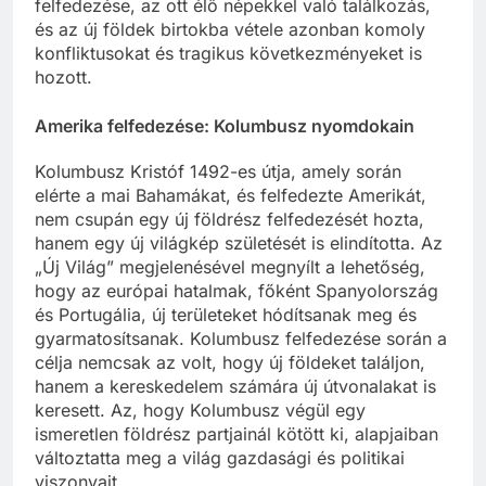
felfedezése, az ott élő népekkel való találkozás,
és az új földek birtokba vétele azonban komoly
konfliktusokat és tragikus következményeket is
hozott.
Amerika felfedezése: Kolumbusz nyomdokain
Kolumbusz Kristóf 1492-es útja, amely során
elérte a mai Bahamákat, és felfedezte Amerikát,
nem csupán egy új földrész felfedezését hozta,
hanem egy új világkép születését is elindította. Az
„Új Világ” megjelenésével megnyílt a lehetőség,
hogy az európai hatalmak, főként Spanyolország
és Portugália, új területeket hódítsanak meg és
gyarmatosítsanak. Kolumbusz felfedezése során a
célja nemcsak az volt, hogy új földeket találjon,
hanem a kereskedelem számára új útvonalakat is
keresett. Az, hogy Kolumbusz végül egy
ismeretlen földrész partjainál kötött ki, alapjaiban
változtatta meg a világ gazdasági és politikai
viszonyait.