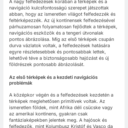
A nagy felfedezések korában a térképek és a
navigáció kulcsfontosságú szerepet játszottak
abban, hogy az ismeretlen világot felfedezzék és
feltérképezzék. Az új kontinensek felfedezésével
párhuzamosan folyamatosan fejlődtek a térképek,
navigációs eszközök és a tengeri útvonalak
pontos ábrázolása. Míg az első térképek csupán
durva vázlatok voltak, a felfedezések hatására
egyre részletesebbek és pontosabbak lettek,
lehetővé téve a biztonságosabb hajózást és új
földrészek pontosabb ábrázolását.
Az első térképek és a kezdeti navigációs
problémák
A középkor végén és a felfedezések kezdetén a
térképek meglehetősen primitívek voltak. Az
ismeretlen földek, mint Afrika déli csücske vagy
az amerikai kontinens, gyakran csak
fantáziaképekben jelentek meg. A hajósok és
felfedezők, mint Kolumbusz Kristóf és Vasco da