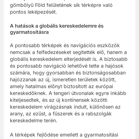
gömbölyű Föld felületének sík térképre való
pontos leképezését.
A hatások a globális kereskedelemre és
gyarmatosításra
A pontosabb térképek és navigációs eszközök
nemcsak a felfedezéseket segítették elő, hanem a
globális kereskedelem elterjedését is. A biztosabb
és pontosabb navigáció lehetővé tette a hajósok
számára, hogy gyorsabban és biztonságosabban
hajózzanak az új, ismeretlen területek között,
amely hatalmas előnyt biztosított az európai
kereskedőknek. A tengeri útvonalak egyre inkább
kiteljesedtek, és az új kontinensek közötti
kereskedelem virágzásnak indult, különösen az
arany, az ezüst, a fűszerek és a rabszolgák
kereskedelme terén.
A térképek fejlődése emellett a gyarmatosítási