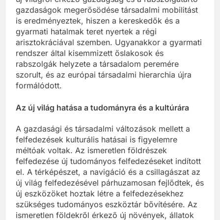
gazdaságok megerősödése társadalmi mobilitást
is eredményeztek, hiszen a kereskedők és a
gyarmati hatalmak teret nyertek a régi
arisztokráciával szemben. Ugyanakkor a gyarmati
rendszer által kisemmizett őslakosok és
rabszolgák helyzete a társadalom peremére
szorult, és az európai társadalmi hierarchia újra
formálódott.
Az új világ hatása a tudományra és a kultúrára
A gazdasági és társadalmi változások mellett a
felfedezések kulturális hatásai is figyelemre
méltóak voltak. Az ismeretlen földrészek
felfedezése új tudományos felfedezéseket indított
el. A térképészet, a navigáció és a csillagászat az
új világ felfedezésével párhuzamosan fejlődtek, és
új eszközöket hoztak létre a felfedezésekhez
szükséges tudományos eszköztár bővítésére. Az
ismeretlen földekről érkező új növények, állatok