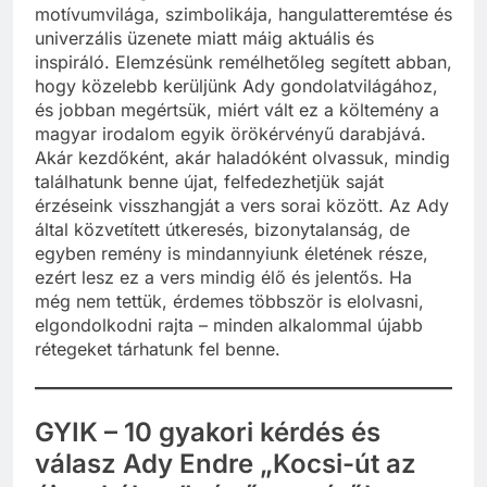
motívumvilága, szimbolikája, hangulatteremtése és
univerzális üzenete miatt máig aktuális és
inspiráló. Elemzésünk remélhetőleg segített abban,
hogy közelebb kerüljünk Ady gondolatvilágához,
és jobban megértsük, miért vált ez a költemény a
magyar irodalom egyik örökérvényű darabjává.
Akár kezdőként, akár haladóként olvassuk, mindig
találhatunk benne újat, felfedezhetjük saját
érzéseink visszhangját a vers sorai között. Az Ady
által közvetített útkeresés, bizonytalanság, de
egyben remény is mindannyiunk életének része,
ezért lesz ez a vers mindig élő és jelentős. Ha
még nem tettük, érdemes többször is elolvasni,
elgondolkodni rajta – minden alkalommal újabb
rétegeket tárhatunk fel benne.
GYIK – 10 gyakori kérdés és
válasz Ady Endre „Kocsi-út az