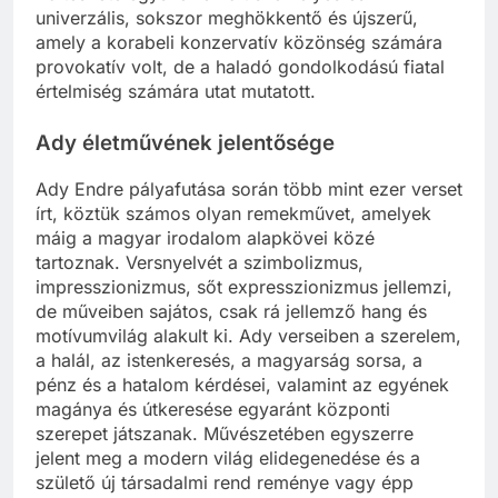
univerzális, sokszor meghökkentő és újszerű,
amely a korabeli konzervatív közönség számára
provokatív volt, de a haladó gondolkodású fiatal
értelmiség számára utat mutatott.
Ady életművének jelentősége
Ady Endre pályafutása során több mint ezer verset
írt, köztük számos olyan remekművet, amelyek
máig a magyar irodalom alapkövei közé
tartoznak. Versnyelvét a szimbolizmus,
impresszionizmus, sőt expresszionizmus jellemzi,
de műveiben sajátos, csak rá jellemző hang és
motívumvilág alakult ki. Ady verseiben a szerelem,
a halál, az istenkeresés, a magyarság sorsa, a
pénz és a hatalom kérdései, valamint az egyének
magánya és útkeresése egyaránt központi
szerepet játszanak. Művészetében egyszerre
jelent meg a modern világ elidegenedése és a
születő új társadalmi rend reménye vagy épp