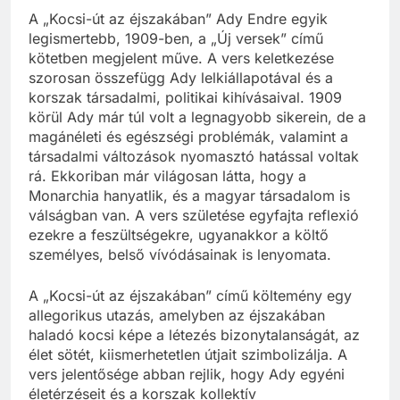
A „Kocsi-út az éjszakában” Ady Endre egyik
legismertebb, 1909-ben, a „Új versek” című
kötetben megjelent műve. A vers keletkezése
szorosan összefügg Ady lelkiállapotával és a
korszak társadalmi, politikai kihívásaival. 1909
körül Ady már túl volt a legnagyobb sikerein, de a
magánéleti és egészségi problémák, valamint a
társadalmi változások nyomasztó hatással voltak
rá. Ekkoriban már világosan látta, hogy a
Monarchia hanyatlik, és a magyar társadalom is
válságban van. A vers születése egyfajta reflexió
ezekre a feszültségekre, ugyanakkor a költő
személyes, belső vívódásainak is lenyomata.
A „Kocsi-út az éjszakában” című költemény egy
allegorikus utazás, amelyben az éjszakában
haladó kocsi képe a létezés bizonytalanságát, az
élet sötét, kiismerhetetlen útjait szimbolizálja. A
vers jelentősége abban rejlik, hogy Ady egyéni
életérzéseit és a korszak kollektív