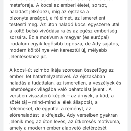
metaforája. A kocsi az emberi életet, sorsot,
haladást jelképezi, míg az éjszaka a
bizonytalanságot, a félelmet, az ismeretlent
testesíti meg. Az úton haladó kocsi egyszerre utal
a költő belső vívódásaira és az egész emberiség
sorsára. Ez a motívum a magyar (és európai)
irodalom egyik legősibb toposza, de Ady sajátos,
modern költői nyelvén keresztül új, mélyebb
jelentésekhez jut.
A kocsi-út szimbolikája szorosan összefügg az
emberi lét határhelyzeteivel. Az éjszakában
haladás a tudattalan, az ismeretlen, a veszélyek és
lehetőségek világába való behatolást jelenti. A
versben visszatérő képek – az árnyék, a köd, a
sötét táj – mind-mind a lélek állapotát, a
félelmeket, de egyúttal a reményt, az
előrehaladást is kifejezik. Ady verseiben gyakran
jelenik meg az úton levés, az útkeresés motívuma,
amely a modern ember alapvető életérzését