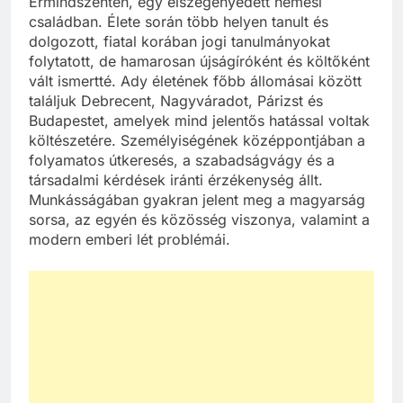
Érmindszenten, egy elszegényedett nemesi
családban. Élete során több helyen tanult és
dolgozott, fiatal korában jogi tanulmányokat
folytatott, de hamarosan újságíróként és költőként
vált ismertté. Ady életének főbb állomásai között
találjuk Debrecent, Nagyváradot, Párizst és
Budapestet, amelyek mind jelentős hatással voltak
költészetére. Személyiségének középpontjában a
folyamatos útkeresés, a szabadságvágy és a
társadalmi kérdések iránti érzékenység állt.
Munkásságában gyakran jelent meg a magyarság
sorsa, az egyén és közösség viszonya, valamint a
modern emberi lét problémái.