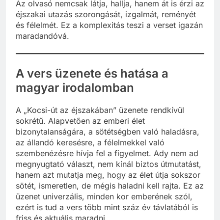
Az olvasó nemcsak látja, hallja, hanem át is érzi az
éjszakai utazás szorongását, izgalmát, reményét
és félelmét. Ez a komplexitás teszi a verset igazán
maradandóvá.
A vers üzenete és hatása a
magyar irodalomban
A „Kocsi-út az éjszakában” üzenete rendkívül
sokrétű. Alapvetően az emberi élet
bizonytalanságára, a sötétségben való haladásra,
az állandó keresésre, a félelmekkel való
szembenézésre hívja fel a figyelmet. Ady nem ad
megnyugtató választ, nem kínál biztos útmutatást,
hanem azt mutatja meg, hogy az élet útja sokszor
sötét, ismeretlen, de mégis haladni kell rajta. Ez az
üzenet univerzális, minden kor emberének szól,
ezért is tud a vers több mint száz év távlatából is
friss és aktuális maradni.