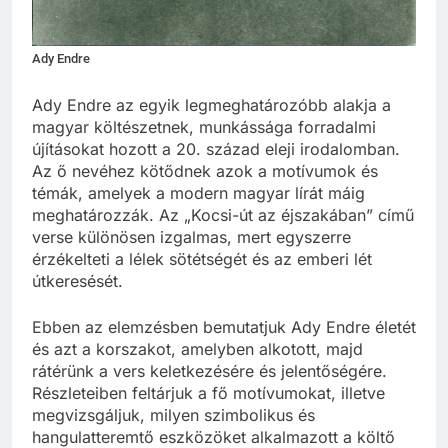
Ady Endre
Ady Endre az egyik legmeghatározóbb alakja a
magyar költészetnek, munkássága forradalmi
újításokat hozott a 20. század eleji irodalomban.
Az ő nevéhez kötődnek azok a motívumok és
témák, amelyek a modern magyar lírát máig
meghatározzák. Az „Kocsi-út az éjszakában” című
verse különösen izgalmas, mert egyszerre
érzékelteti a lélek sötétségét és az emberi lét
útkeresését.
Ebben az elemzésben bemutatjuk Ady Endre életét
és azt a korszakot, amelyben alkotott, majd
rátérünk a vers keletkezésére és jelentőségére.
Részleteiben feltárjuk a fő motívumokat, illetve
megvizsgáljuk, milyen szimbolikus és
hangulatteremtő eszközöket alkalmazott a költő