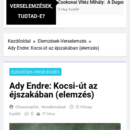
zés
Csokonai Vitéz Mihály: A Dugonics oszlo
VERSELEMZÉSEK,
3 Nap Ezelőtt
TUDTAD-E?
Kezdőoldal
Elemzések-Verselemzés
Ady Endre: Kocsi-út az éjszakában (elemzés)
ELEMZÉSEK-VERSELEMZÉS
Ady Endre: Kocsi-út az
éjszakában (elemzés)
Olvasónaplók, Verselemzések
12 Hónap
0
Ezelőtt
17 Mins