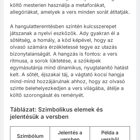
költő mesterien használja a metaforákat,
allegóriákat, amelyek a vers minden sorát átitatják.
A hangulatteremtésben szintén kulcsszerepet
játszanak a nyelvi eszközök. Ady gyakran él a
sötétség, a homály, a köd képével, hogy az
olvasó számára érzékletessé tegye az utazás
bizonytalanságát. A hangzás is fontos: a vers
ritmusa, a sorok lüktetése, a szóképek
egymásutánja mind dinamikus, nyugtalanító hatást
kelt. A sötét, éjszakai táj, a vágtató kocsi hangja
mind-mind hozzájárulnak ahhoz, hogy az olvasó
szinte belehelyezkedjen a vers világába, átélje a
költő szorongását és reményét.
Táblázat: Szimbolikus elemek és
jelentésük a versben
Jelentés a
Példa a
Szimbólum
versben
versből