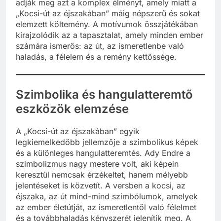
adják meg azt a komplex élményt, amely miatt a
„Kocsi-út az éjszakában” máig népszerű és sokat
elemzett költemény. A motívumok összjátékában
kirajzolódik az a tapasztalat, amely minden ember
számára ismerős: az út, az ismeretlenbe való
haladás, a félelem és a remény kettőssége.
Szimbolika és hangulatteremtő
eszközök elemzése
A „Kocsi-út az éjszakában” egyik
legkiemelkedőbb jellemzője a szimbolikus képek
és a különleges hangulatteremtés. Ady Endre a
szimbolizmus nagy mestere volt, aki képein
keresztül nemcsak érzékeltet, hanem mélyebb
jelentéseket is közvetít. A versben a kocsi, az
éjszaka, az út mind-mind szimbólumok, amelyek
az ember életútját, az ismeretlentől való félelmet
és a továbbhaladás kényszerét jelenítik meg. A