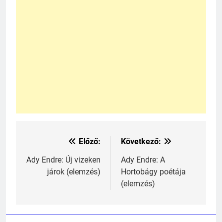
241
Ki találta fel a gőzgépet?
KI TALÁLTA FEL
Előző:
Következő:
Bejegyzés
TÖRTÉNELEM ÉRDEKESSÉGEK
navigáció
Ady Endre: Új vizeken
Ady Endre: A
járok (elemzés)
Hortobágy poétája
242
(elemzés)
Kik voltak a három királyok?
KIK VOLTAK?
TÖRTÉNELEM ÉRDEKESSÉGEK