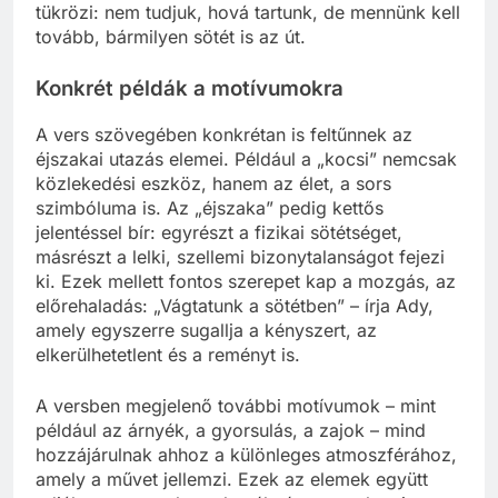
tükrözi: nem tudjuk, hová tartunk, de mennünk kell
tovább, bármilyen sötét is az út.
Konkrét példák a motívumokra
A vers szövegében konkrétan is feltűnnek az
éjszakai utazás elemei. Például a „kocsi” nemcsak
közlekedési eszköz, hanem az élet, a sors
szimbóluma is. Az „éjszaka” pedig kettős
jelentéssel bír: egyrészt a fizikai sötétséget,
másrészt a lelki, szellemi bizonytalanságot fejezi
ki. Ezek mellett fontos szerepet kap a mozgás, az
előrehaladás: „Vágtatunk a sötétben” – írja Ady,
amely egyszerre sugallja a kényszert, az
elkerülhetetlent és a reményt is.
A versben megjelenő további motívumok – mint
például az árnyék, a gyorsulás, a zajok – mind
hozzájárulnak ahhoz a különleges atmoszférához,
amely a művet jellemzi. Ezek az elemek együtt