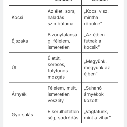
Az élet, sors,
„Kocsi visz,
Kocsi
haladás
mintha
szimbóluma
röpülne”
Bizonytalansá
„Az éjben
Éjszaka
g, félelem,
futnak a
ismeretlen
kocsik”
Életút,
„Megyünk,
keresés,
Út
megyünk az
folytonos
éjben”
mozgás
Félelem, múlt,
„Suhanó
Árnyék
ismeretlen
árnyékok
veszély
között”
Elkerülhetetlen
„Vágtatunk,
Gyorsulás
ség, sodródás
mint a vihar”