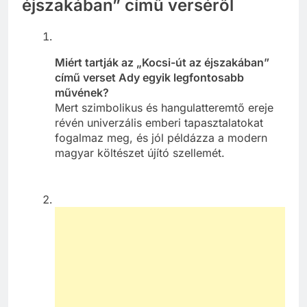
éjszakában” című verséről
Miért tartják az „Kocsi-út az éjszakában”
című verset Ady egyik legfontosabb
művének?
Mert szimbolikus és hangulatteremtő ereje
révén univerzális emberi tapasztalatokat
fogalmaz meg, és jól példázza a modern
magyar költészet újító szellemét.