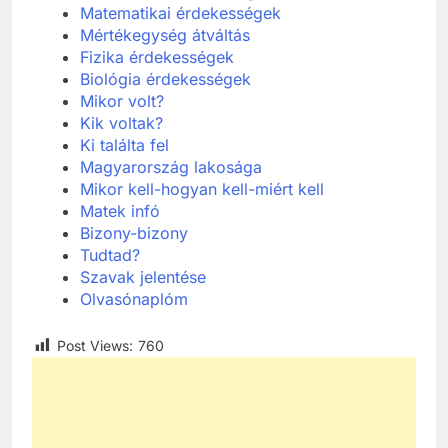
Matematikai érdekességek
Mértékegység átváltás
Fizika érdekességek
Biológia érdekességek
Mikor volt?
Kik voltak?
Ki találta fel
Ma
gyarország lakosága
Mikor kell-hogyan kell-miért kell
Matek
infó
Bizony-bizony
Tudtad?
Szavak jelentése
Olvasónaplóm
Post Views:
760