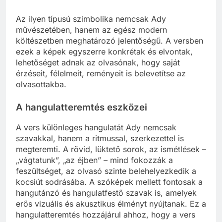
Az ilyen típusú szimbolika nemcsak Ady
művészetében, hanem az egész modern
költészetben meghatározó jelentőségű. A versben
ezek a képek egyszerre konkrétak és elvontak,
lehetőséget adnak az olvasónak, hogy saját
érzéseit, félelmeit, reményeit is belevetítse az
olvasottakba.
A hangulatteremtés eszközei
A vers különleges hangulatát Ady nemcsak
szavakkal, hanem a ritmussal, szerkezettel is
megteremti. A rövid, lüktető sorok, az ismétlések –
„vágtatunk”, „az éjben” – mind fokozzák a
feszültséget, az olvasó szinte belehelyezkedik a
kocsiút sodrásába. A szóképek mellett fontosak a
hangutánzó és hangulatfestő szavak is, amelyek
erős vizuális és akusztikus élményt nyújtanak. Ez a
hangulatteremtés hozzájárul ahhoz, hogy a vers