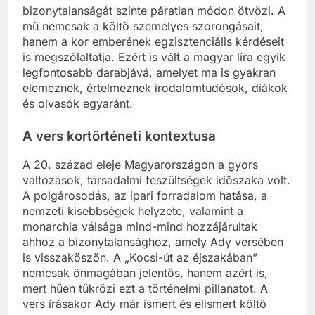
bizonytalanságát szinte páratlan módon ötvözi. A
mű nemcsak a költő személyes szorongásait,
hanem a kor emberének egzisztenciális kérdéseit
is megszólaltatja. Ezért is vált a magyar líra egyik
legfontosabb darabjává, amelyet ma is gyakran
elemeznek, értelmeznek irodalomtudósok, diákok
és olvasók egyaránt.
A vers kortörténeti kontextusa
A 20. század eleje Magyarországon a gyors
változások, társadalmi feszültségek időszaka volt.
A polgárosodás, az ipari forradalom hatása, a
nemzeti kisebbségek helyzete, valamint a
monarchia válsága mind-mind hozzájárultak
ahhoz a bizonytalansághoz, amely Ady versében
is visszaköszön. A „Kocsi-út az éjszakában”
nemcsak önmagában jelentős, hanem azért is,
mert hűen tükrözi ezt a történelmi pillanatot. A
vers írásakor Ady már ismert és elismert költő