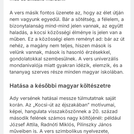
A vers másik fontos üzenete az, hogy az élet útján
nem vagyunk egyedül. Bár a sötétség, a félelem, a
bizonytalanság mind-mind jelen vannak, az együtt
haladás, a kocsi közösségi élménye is jelen van a
műben. Ez a közösségi elem reményt ad: bár az út
nehéz, a magány nem teljes, hiszen mások is
velünk vannak, mások is hasonló érzésekkel,
gondolatokkal szembesülnek. A vers univerzális
mondanivalója miatt gyakran idézik, elemzik, és a
tananyag szerves része minden magyar iskolában.
Hatása a későbbi magyar költészetre
Ady versének hatásai messze túlmutatnak saját
korán. Az „Kocsi-út az éjszakában” motívumai,
képei, hangulata visszaköszönnek a 20. század
második felének számos nagy költőjénél: például
József Attila, Radnóti Miklós, Pilinszky János
műveiben is. A vers szimbolikus nyelvezete,