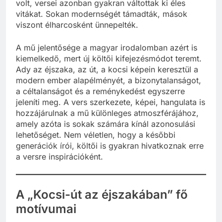
volt, versei azonban gyakran váltottak ki éles
vitákat. Sokan modernségét támadták, mások
viszont élharcosként ünnepelték.
A mű jelentősége a magyar irodalomban azért is
kiemelkedő, mert új költői kifejezésmódot teremt.
Ady az éjszaka, az út, a kocsi képein keresztül a
modern ember alapélményét, a bizonytalanságot,
a céltalanságot és a reménykedést egyszerre
jeleníti meg. A vers szerkezete, képei, hangulata is
hozzájárulnak a mű különleges atmoszférájához,
amely azóta is sokak számára kínál azonosulási
lehetőséget. Nem véletlen, hogy a későbbi
generációk írói, költői is gyakran hivatkoznak erre
a versre inspirációként.
A „Kocsi-út az éjszakában” fő
motívumai