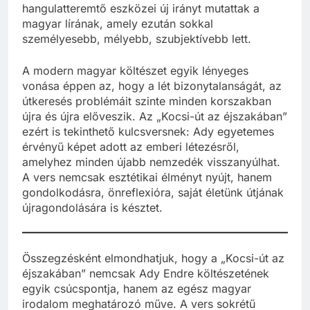
hangulatteremtő eszközei új irányt mutattak a
magyar lírának, amely ezután sokkal
személyesebb, mélyebb, szubjektívebb lett.
A modern magyar költészet egyik lényeges
vonása éppen az, hogy a lét bizonytalanságát, az
útkeresés problémáit szinte minden korszakban
újra és újra előveszik. Az „Kocsi-út az éjszakában”
ezért is tekinthető kulcsversnek: Ady egyetemes
érvényű képet adott az emberi létezésről,
amelyhez minden újabb nemzedék visszanyúlhat.
A vers nemcsak esztétikai élményt nyújt, hanem
gondolkodásra, önreflexióra, saját életünk útjának
újragondolására is késztet.
Összegzésként elmondhatjuk, hogy a „Kocsi-út az
éjszakában” nemcsak Ady Endre költészetének
egyik csúcspontja, hanem az egész magyar
irodalom meghatározó műve. A vers sokrétű