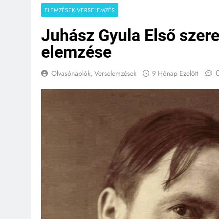
ELEMZÉSEK-VERSELEMZÉS
Juhász Gyula Első szer
elemzése
Olvasónaplók, Verselemzések
9 Hónap Ezelőtt