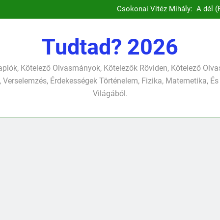
József A
Csokonai Vitéz Mihály: A dél (F
Csokonai Vitéz Mi
Csokonai Vit
József A
Tudtad? 2026
Csokonai Vitéz Mihály: A dél (F
Csokonai Vitéz Mi
Csokonai Vit
plók, Kötelező Olvasmányok, Kötelezők Röviden, Kötelező Ol
József A
 Verselemzés, Érdekességek Történelem, Fizika, Matemetika, És
Világából.