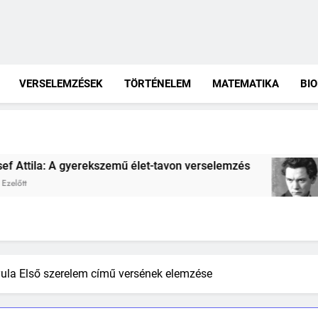
VERSELEMZÉSEK
TÖRTÉNELEM
MATEMATIKA
BIO
 verselemzés
József Attila: A gondolkodó szo
2 Hét Ezelőtt
ula Első szerelem című versének elemzése