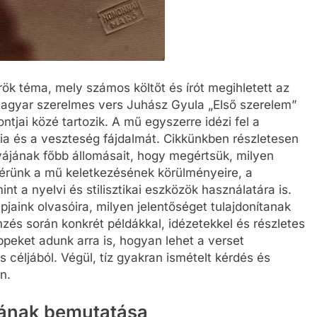
ök téma, mely számos költőt és írót megihletett az
agyar szerelmes vers Juhász Gyula „Első szerelem”
ntjai közé tartozik. A mű egyszerre idézi fel a
lgia és a veszteség fájdalmát. Cikkünkben részletesen
yájának főbb állomásait, hogy megértsük, milyen
itérünk a mű keletkezésének körülményeire, a
 a nyelvi és stilisztikai eszközök használatára is.
jaink olvasóira, milyen jelentőséget tulajdonítanak
zés során konkrét példákkal, idézetekkel és részletes
ppeket adunk arra is, hogyan lehet a verset
s céljából. Végül, tíz gyakran ismételt kérdés és
n.
ájának bemutatása