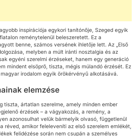
gyobb inspirációja egykori tanítónője, Szeged egyik
 fiatalon reménytelenül beleszeretett. Ez a
gyott benne, számos versének ihletője lett. Az „Első
dolgozása, melyben a múlt iránti nosztalgia és az
csak egyéni szerelmi érzéseket, hanem egy generáció
lem mindent elsöprő, tiszta, mégis múlandó érzését. Ez
a magyar irodalom egyik örökérvényű alkotásává.
mainak elemzése
ág tiszta, ártatlan szerelme, amely minden ember
jelenő érzések – a vágyakozás, a remény, a
yen azonosulhat velük bármelyik olvasó, függetlenül
a réved, amikor feleleveníti az első szerelem emlékét,
ékek felidézése során nem csupán a személyes