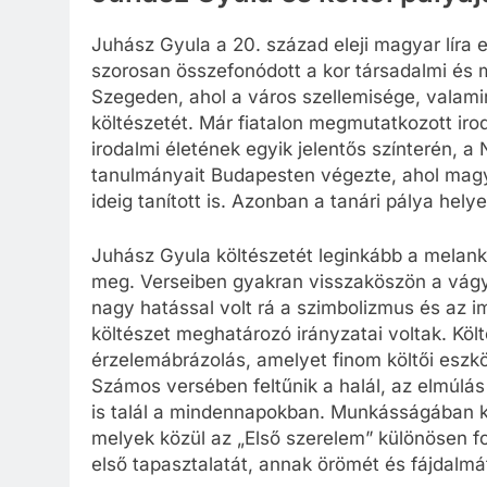
Juhász Gyula a 20. század eleji magyar líra 
szorosan összefonódott a kor társadalmi és mű
Szegeden, ahol a város szellemisége, valamin
költészetét. Már fiatalon megmutatkozott iro
irodalmi életének egyik jelentős színterén, a
tanulmányait Budapesten végezte, ahol magyar
ideig tanított is. Azonban a tanári pálya hely
Juhász Gyula költészetét leginkább a melank
meg. Verseiben gyakran visszaköszön a vágya
nagy hatással volt rá a szimbolizmus és az 
költészet meghatározó irányzatai voltak. Kö
érzelemábrázolás, amelyet finom költői eszközö
Számos versében feltűnik a halál, az elmúlá
is talál a mindennapokban. Munkásságában ki
melyek közül az „Első szerelem” különösen f
első tapasztalatát, annak örömét és fájdalmát