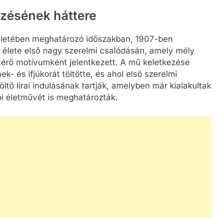
ezésének háttere
életében meghatározó időszakban, 1907-ben
lt élete első nagy szerelmi csalódásán, amely mély
térő motívumként jelentkezett. A mű keletkezése
 és ifjúkorát töltötte, és ahol első szerelmi
öltő lírai indulásának tartják, amelyben már kialakultak
 életművét is meghatározták.