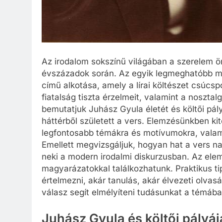
Az irodalom sokszínű világában a szerelem ör
évszázadok során. Az egyik legmeghatóbb m
című alkotása, amely a lírai költészet csúcspo
fiatalság tiszta érzelmeit, valamint a noszta
bemutatjuk Juhász Gyula életét és költői pál
háttérből született a vers. Elemzésünkben k
legfontosabb témákra és motívumokra, valamint
Emellett megvizsgáljuk, hogyan hat a vers nap
neki a modern irodalmi diskurzusban. Az elem
magyarázatokkal találkozhatunk. Praktikus ti
értelmezni, akár tanulás, akár élvezeti olvasá
válasz segít elmélyíteni tudásunkat a témába
Juhász Gyula és költői pály