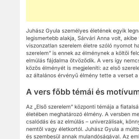
Juhász Gyula személyes életének egyik legna
legismertebb alakja, Sárvári Anna volt, akibe
viszonzatlan szerelem életre szóló nyomot ha
szerelem” is ennek az élménynek a költői fel
elmúlás fájdalma ötvöződik. A vers így nem
közös élményét is megjeleníti: az első szere
az általános érvényű élmény tette a verset 
A vers főbb témái és motívu
Az „Első szerelem” központi témája a fiatals
életében meghatározó élmény. A versben meg
csalódás és az elmúlás – univerzálisak, könn
nemtől vagy életkortól. Juhász Gyula a múltb
és szembesül annak mulandóságával. Az eml