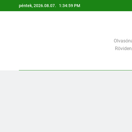
Ugrás
péntek, 2026.08.07.
1:35:03 PM
a
tartalomra
Olvasóna
Röviden,