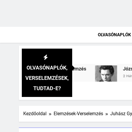
OLVASÓNAPLÓK
OLVASÓNAPLÓK,
mzés
József Attila: A gyerekszemű élet-tavon
2 Hét Ezelőtt
VERSELEMZÉSEK,
TUDTAD-E?
Kezdőoldal
Elemzések-Verselemzés
Juhász Gy