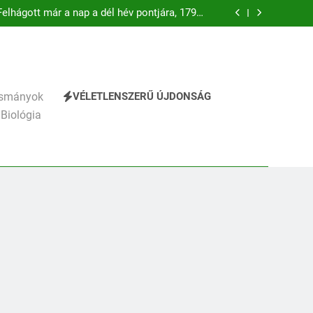
ttila: A gyerekszemű élet-tavon verselemzés
elhágott már a nap a dél hév pontjára, 1794)
verselemzés
hály: A fársáng búcsúzó szavai verselemzés
éz Mihály: A Dugonics oszlopa verselemzés
ttila: A gyerekszemű élet-tavon verselemzés
elhágott már a nap a dél hév pontjára, 1794)
verselemzés
hály: A fársáng búcsúzó szavai verselemzés
éz Mihály: A Dugonics oszlopa verselemzés
VÉLETLENSZERŰ ÚJDONSÁG
vasmányok
ttila: A gyerekszemű élet-tavon verselemzés
 Biológia
241
Ki találta fel a gőzgépet?
KI TALÁLTA FEL
TÖRTÉNELEM ÉRDEKESSÉGEK
242
Kik voltak a három
királyok?
KIK VOLTAK?
TÖRTÉNELEM ÉRDEKESSÉGEK
243
A középkor titkai: Mi
rejtőzött a várak falai