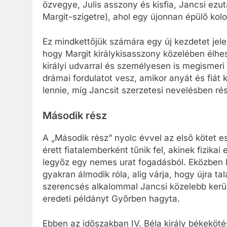
özvegye, Julis asszony és kisfia, Jancsi ezu
Margit-szigetre), ahol egy újonnan épülő kolo
Ez mindkettőjük számára egy új kezdetet jele
hogy Margit királykisasszony közelében élhes
királyi udvarral és személyesen is megismeri
drámai fordulatot vesz, amikor anyát és fiát 
lennie, míg Jancsit szerzetesi nevelésben ré
Második rész
A „Második rész” nyolc évvel az első kötet e
érett fiatalemberként tűnik fel, akinek fizikai
legyőz egy nemes urat fogadásból. Eközben Ma
gyakran álmodik róla, alig várja, hogy újra t
szerencsés alkalommal Jancsi közelebb kerül
eredeti példányt Győrben hagyta.
Ebben az időszakban IV. Béla király békekötés