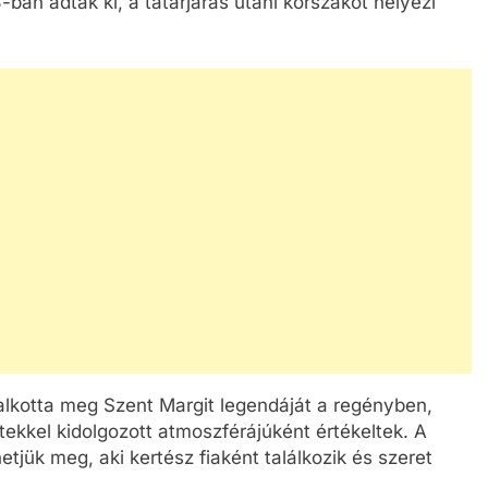
ban adtak ki, a tatárjárás utáni korszakot helyezi
kotta meg Szent Margit legendáját a regényben,
tekkel kidolgozott atmoszférájúként értékeltek. A
tjük meg, aki kertész fiaként találkozik és szeret