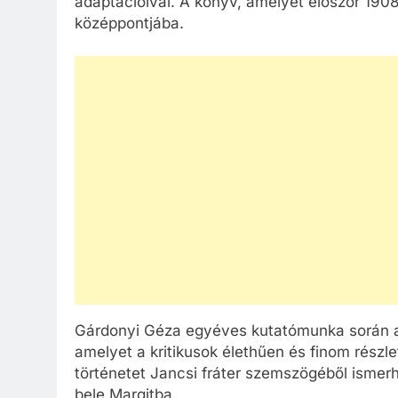
adaptációival. A könyv, amelyet először 1908-
középpontjába.
Gárdonyi Géza egyéves kutatómunka során al
amelyet a kritikusok élethűen és finom részle
történetet Jancsi fráter szemszögéből ismerhe
bele Margitba.