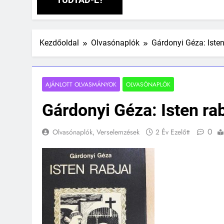
Kezdőoldal
Olvasónaplók
Gárdonyi Géza: Isten
AJÁNLOTT OLVASMÁNYOK
OLVASÓNAPLÓK
Gárdonyi Géza: Isten ra
0
Olvasónaplók, Verselemzések
2 Év Ezelőtt