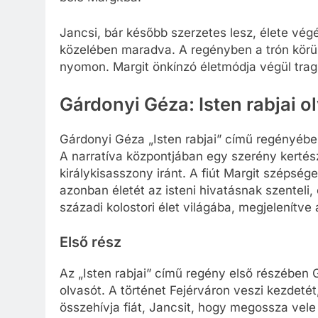
Jancsi, bár később szerzetes lesz, élete végé
közelében maradva. A regényben a trón körüli 
nyomon. Margit önkínzó életmódja végül tragik
Gárdonyi Géza: Isten rabjai 
Gárdonyi Géza „Isten rabjai” című regényében
A narratíva központjában egy szerény kertész
királykisasszony iránt. A fiút Margit szépség
azonban életét az isteni hivatásnak szenteli,
századi kolostori élet világába, megjelenítve a
Első rész
Az „Isten rabjai” című regény első részében G
olvasót. A történet Fejérváron veszi kezdetét
összehívja fiát, Jancsit, hogy megossza vele