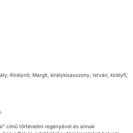
ly; Királynő; Margit, királykisasszony; István, királyfi;
.
i” című történelmi regényével és annak