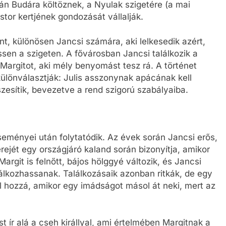
tán Budára költöznek, a Nyulak szigetére (a mai
stor kertjének gondozását vállalják.
nt, különösen Jancsi számára, aki lelkesedik azért,
sen a szigeten. A fővárosban Jancsi találkozik a
 Margitot, aki mély benyomást tesz rá. A történet
különválasztják: Julis asszonynak apácának kell
szesítik, bevezetve a rend szigorú szabályaiba.
seményei után folytatódik. Az évek során Jancsi erős,
 erejét egy országjáró kaland során bizonyítja, amikor
rgit is felnőtt, bájos hölggyé változik, és Jancsi
alálkozhassanak. Találkozásaik azonban ritkák, de egy
 hozzá, amikor egy imádságot másol át neki, mert az
t ír alá a cseh királlyal, ami értelmében Margitnak a