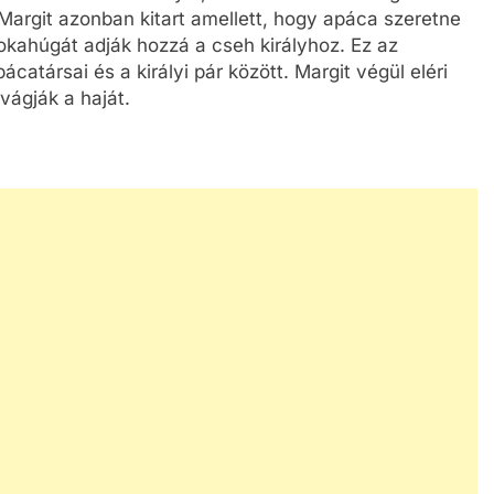
Margit azonban kitart amellett, hogy apáca szeretne
okahúgát adják hozzá a cseh királyhoz. Ez az
atársai és a királyi pár között. Margit végül eléri
evágják a haját.