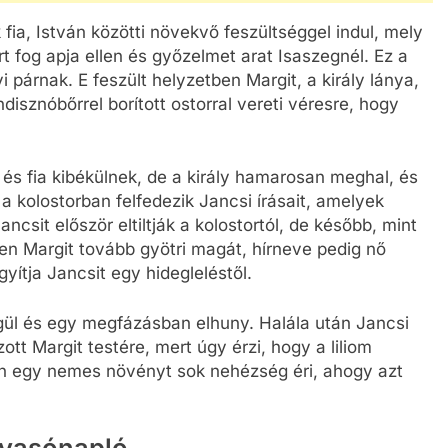
 fia, István közötti növekvő feszültséggel indul, mely
t fog apja ellen és győzelmet arat Isaszegnél. Ez a
 párnak. E feszült helyzetben Margit, a király lánya,
disznóbőrrel borított ostorral vereti véresre, hogy
ly és fia kibékülnek, de a király hamarosan meghal, és
a kolostorban felfedezik Jancsi írásait, amelyek
ancsit először eltiltják a kolostortól, de később, mint
ben Margit tovább gyötri magát, hírneve pedig nő
ítja Jancsit egy hidegleléstől.
gül és egy megfázásban elhuny. Halála után Jancsi
zott Margit testére, mert úgy érzi, hogy a liliom
yan egy nemes növényt sok nehézség éri, ahogy azt
olvasónapló