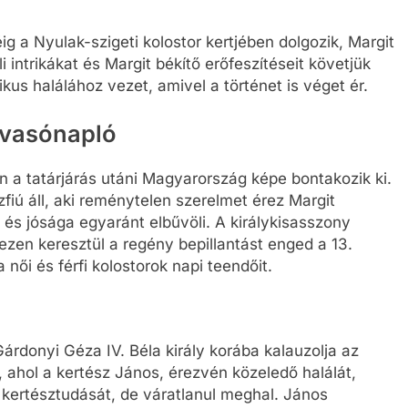
ig a Nyulak-szigeti kolostor kertjében dolgozik, Margit
intrikákat és Margit békítő erőfeszítéseit követjük
us halálához vezet, amivel a történet is véget ér.
olvasónapló
 a tatárjárás utáni Magyarország képe bontakozik ki.
fiú áll, aki reménytelen szerelmet érez Margit
e és jósága egyaránt elbűvöli. A királykisasszony
 ezen keresztül a regény bepillantást enged a 13.
 női és férfi kolostorok napi teendőit.
árdonyi Géza IV. Béla király korába kalauzolja az
, ahol a kertész János, érezvén közeledő halálát,
 kertésztudását, de váratlanul meghal. János