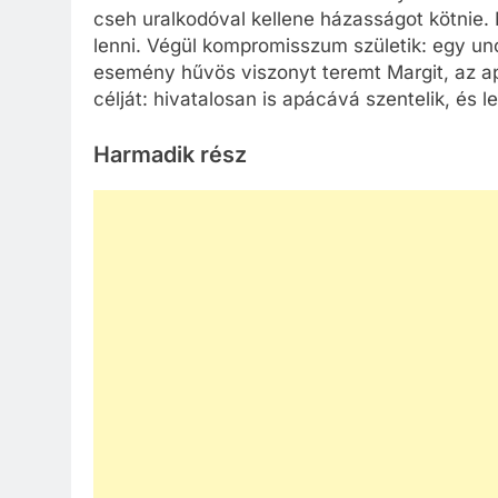
cseh uralkodóval kellene házasságot kötnie. 
lenni. Végül kompromisszum születik: egy un
esemény hűvös viszonyt teremt Margit, az apác
célját: hivatalosan is apácává szentelik, és l
Harmadik rész