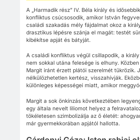
A „Harmadik rész” IV. Béla király és idősebbik
konfliktus csúcsosodik, amikor István fegyver
családi szakadás mély fájdalmat okoz a királyi
drasztikus lépésre szánja el magát: testét sün
kibékítse apját és bátyját.
A családi konfliktus végül csillapodik, a kirá
nem sokkal utána felesége is elhuny. Közben 
Margit iránt érzett plátói szerelmét tükrözik. J
nélkülözhetetlen kertész, visszahívják. Eköz
különleges képességei miatt, amikor meggyógy
Margit a sok önkínzás következtében legyen
egy általa nevelt liliomot helyez a felravatalo
tökéletesen szimbolizálja az ő életét: ahog
már gyermekkorában apjától hallotta.
Gárdonyi Géza: Isten rabjai 