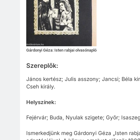
Gárdonyi Géza: Isten rabjai olvasónapló
Szereplők:
János kertész; Julis asszony; Jancsi; Béla kirá
Cseh király.
Helyszínek:
Fejérvár; Buda, Nyulak szigete; Győr; Isaszeg
Ismerkedjünk meg Gárdonyi Géza „Isten rabja