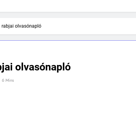
 rabjai olvasónapló
bjai olvasónapló
6 Mins