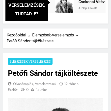
avai verselemzés
Csokonai Vitéz Mihály: A D
VERSELEMZÉSEK,
4 Nap Ezelőtt
TUDTAD-E?
Kezdőoldal
Elemzések-Verselemzés
Petőfi Sándor tájköltészete
ELEMZÉSEK-VERSELEMZÉS
Petőfi Sándor tájköltészete
Olvasónaplók, Verselemzések
12 Hónap
0
Ezelőtt
14 Mins