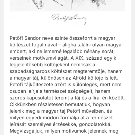
Petőfi Sándor neve szinte összeforrt a magyar
költészet fogalmával – aligha találni olyan magyar
embert, aki ne ismerné legalább néhány sorát,
verseinek motívumvilágát. A XIX. század egyik
legjelentősebb költőjeként nemcsak a
szabadságharcos költészet megteremtője, hanem
a magyar táj, különösen az Alföld költője is lett.
Petőfi tájköltészete azért is különleges, mert nem
csupán leírja a természet szépségeit, hanem
szoros kapcsolatot teremt a táj és a lírai én között.
Cikkünkben részletesen bemutatjuk, hogyan
jelenik meg a magyar táj Petőfi műveiben, és
milyen egyedi módon formálja át a természet
leírását személyes érzésekké, gondolatokká.
Megvizsgáljuk, milyen motívumok jelennek meg