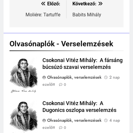
Előző:
Következő:
Bejegyzés
243
navigáció
Moliére: Tartuffe
Babits Mihály
A középkor titkai: Mi rejtőzött a
várak falai mögött?
MIKOR VOLT?
TÖRTÉNELEM ÉRDEKESSÉGEK
Olvasónaplók - Verselemzések
244
Mikor volt a római birodalom
Csokonai Vitéz Mihály: A fársáng
Csokonai Vitéz
bukása, és mi történt utána?
búcsúzó szavai verselemzés
Mihály
MIKOR VOLT?
Olvasónaplók, verselemzések
2 nap
TÖRTÉNELEM ÉRDEKESSÉGEK
ezelőtt
0
1
Ki volt Zeusz?
Csokonai Vitéz Mihály: A
Csokonai Vitéz
KIK VOLTAK?
Dugonics oszlopa verselemzés
Mihály
TÖRTÉNELEM ÉRDEKESSÉGEK
Olvasónaplók, verselemzések
4 nap
408
ezelőtt
0
2
Gárdonyi Géza: Az egri csillagok