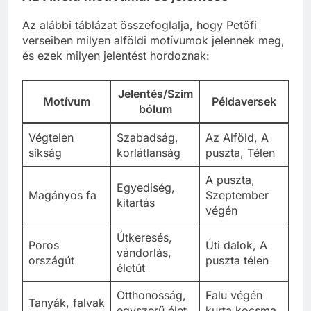
Az alábbi táblázat összefoglalja, hogy Petőfi
verseiben milyen alföldi motívumok jelennek meg,
és ezek milyen jelentést hordoznak:
Jelentés/Szim
Motívum
Példaversek
bólum
Végtelen
Szabadság,
Az Alföld, A
síkság
korlátlanság
puszta, Télen
A puszta,
Egyediség,
Magányos fa
Szeptember
kitartás
végén
Útkeresés,
Poros
Úti dalok, A
vándorlás,
országút
puszta télen
életút
Otthonosság,
Falu végén
Tanyák, falvak
egyszerű élet
kurta kocsma