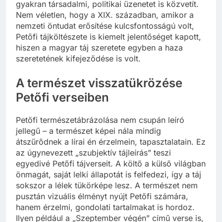
gyakran társadalmi, politikai üzenetet is közvetít.
Nem véletlen, hogy a XIX. században, amikor a
nemzeti öntudat erősítése kulcsfontosságú volt,
Petőfi tájköltészete is kiemelt jelentőséget kapott,
hiszen a magyar táj szeretete egyben a haza
szeretetének kifejeződése is volt.
A természet visszatükrözése
Petőfi verseiben
Petőfi természetábrázolása nem csupán leíró
jellegű – a természet képei nála mindig
átszűrődnek a lírai én érzelmein, tapasztalatain. Ez
az úgynevezett „szubjektív tájleírás” teszi
egyedivé Petőfi tájverseit. A költő a külső világban
önmagát, saját lelki állapotát is felfedezi, így a táj
sokszor a lélek tükörképe lesz. A természet nem
pusztán vizuális élményt nyújt Petőfi számára,
hanem érzelmi, gondolati tartalmakat is hordoz.
Ilyen például a „Szeptember végén” című verse is,