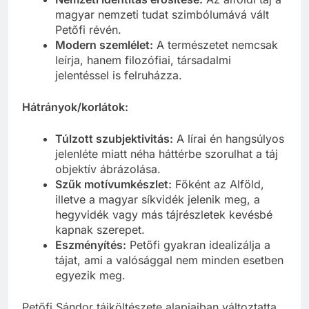
magyar nemzeti tudat szimbólumává vált
Petőfi révén.
Modern szemlélet:
A természetet nemcsak
leírja, hanem filozófiai, társadalmi
jelentéssel is felruházza.
Hátrányok/korlátok:
Túlzott szubjektivitás:
A lírai én hangsúlyos
jelenléte miatt néha háttérbe szorulhat a táj
objektív ábrázolása.
Szűk motívumkészlet:
Főként az Alföld,
illetve a magyar síkvidék jelenik meg, a
hegyvidék vagy más tájrészletek kevésbé
kapnak szerepet.
Eszményítés:
Petőfi gyakran idealizálja a
tájat, ami a valósággal nem minden esetben
egyezik meg.
Petőfi Sándor tájköltészete alapjaiban változtatta