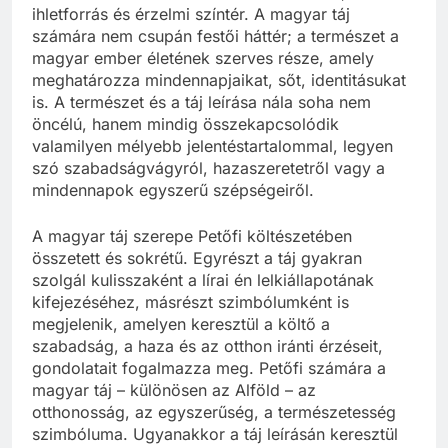
ihletforrás és érzelmi színtér. A magyar táj
számára nem csupán festői háttér; a természet a
magyar ember életének szerves része, amely
meghatározza mindennapjaikat, sőt, identitásukat
is. A természet és a táj leírása nála soha nem
öncélú, hanem mindig összekapcsolódik
valamilyen mélyebb jelentéstartalommal, legyen
szó szabadságvágyról, hazaszeretetről vagy a
mindennapok egyszerű szépségeiről.
A magyar táj szerepe Petőfi költészetében
összetett és sokrétű. Egyrészt a táj gyakran
szolgál kulisszaként a lírai én lelkiállapotának
kifejezéséhez, másrészt szimbólumként is
megjelenik, amelyen keresztül a költő a
szabadság, a haza és az otthon iránti érzéseit,
gondolatait fogalmazza meg. Petőfi számára a
magyar táj – különösen az Alföld – az
otthonosság, az egyszerűség, a természetesség
szimbóluma. Ugyanakkor a táj leírásán keresztül