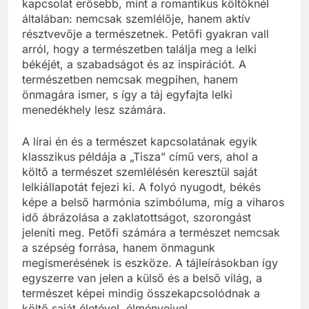
kapcsolat erősebb, mint a romantikus költőknél
általában: nemcsak szemlélője, hanem aktív
résztvevője a természetnek. Petőfi gyakran vall
arról, hogy a természetben találja meg a lelki
békéjét, a szabadságot és az inspirációt. A
természetben nemcsak megpihen, hanem
önmagára ismer, s így a táj egyfajta lelki
menedékhely lesz számára.
A lírai én és a természet kapcsolatának egyik
klasszikus példája a „Tisza” című vers, ahol a
költő a természet szemlélésén keresztül saját
lelkiállapotát fejezi ki. A folyó nyugodt, békés
képe a belső harmónia szimbóluma, míg a viharos
idő ábrázolása a zaklatottságot, szorongást
jeleníti meg. Petőfi számára a természet nemcsak
a szépség forrása, hanem önmagunk
megismerésének is eszköze. A tájleírásokban így
egyszerre van jelen a külső és a belső világ, a
természet képei mindig összekapcsolódnak a
költő saját életével, élményeivel.