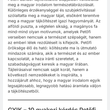
meg a magyar irodalom természetábrázolását.
Különleges érzékenységgel és szubjektivitással
szólaltatta meg a magyar tájat, elsőként teremtve
meg a magyar tájköltészet igazi hagyományát. Az
alföldi puszta, a végtelen síkság, a magányos fa
mind-mind olyan motívumok, amelyek Petőfi
verseiben nemcsak a természet szépségét, hanem
az emberi lélek rezdüléseit is kifejezik. Petőfi
öröksége élő és ható: költészete ma is útmutató
mindazok számára, akik a természet és az ember
kapcsolatát, a haza iránti szeretetet, a
szabadságvágyat keresik a magyar lírában.
Tájleírásaival nemcsak saját korát, hanem a
következő nemzedékeket is inspirálta, s
hozzájárult ahhoz, hogy a magyar irodalom egyik
legsajátosabb, legnagyobb hatású áramlata váljon
a tájköltészetből.
GYIK – 10 gyakori kérdés Petőfi