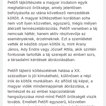
Petőfi tájköltészete a magyar irodalom egyik
meghatározó öröksége, amely jelentősen
befolyásolta az utána következő nemzedékek
költőit. A magyar költészetben korábban soha
nem volt ilyen közvetlen, egyszerű, mégis mélyen
átérzett természetábrázolás. Petőfi verseiben a táj
nemcsak háttér, hanem aktív résztvevője az
eseményeknek, érzelmeknek. Ezt a szemléletet
vették át később olyan költők is, mint Arany
János, Ady Endre vagy József Attila, akik szintén
fontosnak tartották a táj szerepét az emberi sors,
a társadalmi kérdések ábrázolásában.
Petőfi tájleíró költészetének hatása a XX.
században is jól kimutatható, különösen a népi
írók és költők munkáiban. Az alföldi táj képei, a
magyar vidék mindennapjainak ábrázolása, a
természet és az ember kapcsolatának
hangsúlyozása mind-mind Petőfi örökségét viszik
tovább. Emellett Petőfi egyszerű, közvetlen