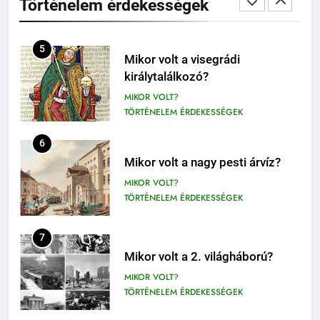
Történelem érdekességek
MIKOR VOLT?
OLVASÓNAPLÓK
TÖRTÉNELEM ÉRDEKESSÉGEK
1
Mikszáth Kálmán: Tót atyafiak,
6
A jó palócok (elemzés)
Mikor volt a nagy pesti árvíz?
ELEMZÉSEK-VERSELEMZÉS
MIKOR VOLT?
OLVASÓNAPLÓK
TÖRTÉNELEM ÉRDEKESSÉGEK
2
7
Albert Camus: Közöny
Mikor volt a 2. világháború?
olvasónapló
MIKOR VOLT?
OLVASÓNAPLÓK
TÖRTÉNELEM ÉRDEKESSÉGEK
11
3
Az emberi test öregedésének
Kemény Zsigmond: A rajongók
8
biológiai titkai
olvasónapló
Ki volt Zeusz felesége?
BIOLÓGIA ÉRDEKESSÉGEK
ELEMZÉSEK-VERSELEMZÉS
KIK VOLTAK?
OLVASÓNAPLÓK
TÖRTÉNELEM ÉRDEKESSÉGEK
12
4
Darwin és az evolúció: Hogyan