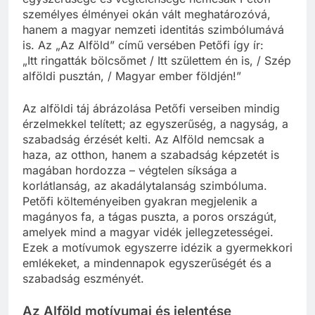
személyes élményei okán vált meghatározóvá,
hanem a magyar nemzeti identitás szimbólumává
is. Az „Az Alföld” című versében Petőfi így ír:
„Itt ringatták bölcsőmet / Itt születtem én is, / Szép
alföldi pusztán, / Magyar ember földjén!”
Az alföldi táj ábrázolása Petőfi verseiben mindig
érzelmekkel telített; az egyszerűség, a nagyság, a
szabadság érzését kelti. Az Alföld nemcsak a
haza, az otthon, hanem a szabadság képzetét is
magában hordozza – végtelen síksága a
korlátlanság, az akadálytalanság szimbóluma.
Petőfi költeményeiben gyakran megjelenik a
magányos fa, a tágas puszta, a poros országút,
amelyek mind a magyar vidék jellegzetességei.
Ezek a motívumok egyszerre idézik a gyermekkori
emlékeket, a mindennapok egyszerűségét és a
szabadság eszményét.
Az Alföld motívumai és jelentése