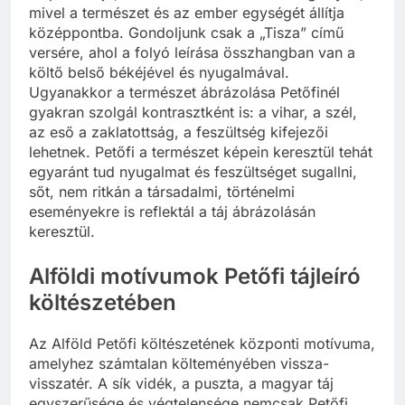
mivel a természet és az ember egységét állítja
középpontba. Gondoljunk csak a „Tisza” című
versére, ahol a folyó leírása összhangban van a
költő belső békéjével és nyugalmával.
Ugyanakkor a természet ábrázolása Petőfinél
gyakran szolgál kontrasztként is: a vihar, a szél,
az eső a zaklatottság, a feszültség kifejezői
lehetnek. Petőfi a természet képein keresztül tehát
egyaránt tud nyugalmat és feszültséget sugallni,
sőt, nem ritkán a társadalmi, történelmi
eseményekre is reflektál a táj ábrázolásán
keresztül.
Alföldi motívumok Petőfi tájleíró
költészetében
Az Alföld Petőfi költészetének központi motívuma,
amelyhez számtalan költeményében vissza-
visszatér. A sík vidék, a puszta, a magyar táj
egyszerűsége és végtelensége nemcsak Petőfi