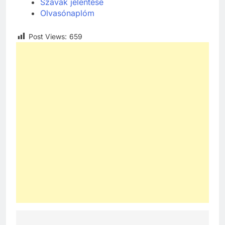
Szavak jelentése
Olvasónaplóm
Post Views:
659
241
Ki találta fel a gőzgépet?
KI TALÁLTA FEL
TÖRTÉNELEM ÉRDEKESSÉGEK
242
Kik voltak a három királyok?
KIK VOLTAK?
TÖRTÉNELEM ÉRDEKESSÉGEK