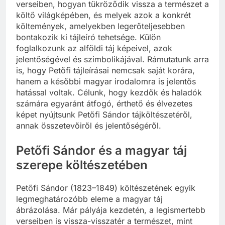
verseiben, hogyan tükröződik vissza a természet a
költő világképében, és melyek azok a konkrét
költemények, amelyekben legerőteljesebben
bontakozik ki tájleíró tehetsége. Külön
foglalkozunk az alföldi táj képeivel, azok
jelentőségével és szimbolikájával. Rámutatunk arra
is, hogy Petőfi tájleírásai nemcsak saját korára,
hanem a későbbi magyar irodalomra is jelentős
hatással voltak. Célunk, hogy kezdők és haladók
számára egyaránt átfogó, érthető és élvezetes
képet nyújtsunk Petőfi Sándor tájköltészetéről,
annak összetevőiről és jelentőségéről.
Petőfi Sándor és a magyar táj
szerepe költészetében
Petőfi Sándor (1823–1849) költészetének egyik
legmeghatározóbb eleme a magyar táj
ábrázolása. Már pályája kezdetén, a legismertebb
verseiben is vissza-visszatér a természet, mint