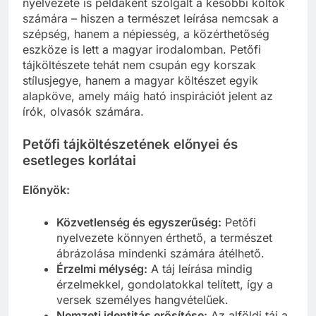
nyelvezete is példaként szolgált a későbbi költők
számára – hiszen a természet leírása nemcsak a
szépség, hanem a népiesség, a közérthetőség
eszköze is lett a magyar irodalomban. Petőfi
tájköltészete tehát nem csupán egy korszak
stílusjegye, hanem a magyar költészet egyik
alapköve, amely máig ható inspirációt jelent az
írók, olvasók számára.
Petőfi tájköltészetének előnyei és
esetleges korlátai
Előnyök:
Közvetlenség és egyszerűség:
Petőfi
nyelvezete könnyen érthető, a természet
ábrázolása mindenki számára átélhető.
Érzelmi mélység:
A táj leírása mindig
érzelmekkel, gondolatokkal telített, így a
versek személyes hangvételűek.
Nemzeti identitás erősítése:
Az alföldi táj a