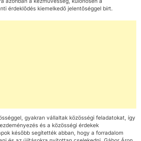
mára azonban a kézművesség, különösen a
ti érdeklődés kiemelkedő jelentőséggel bírt.
össéggel, gyakran vállaltak közösségi feladatokat, így
 kezdeményezés és a közösségi érdekek
apok később segítették abban, hogy a forradalom
ani és az újításokra nyitottan cselekedni. Gábor Áron