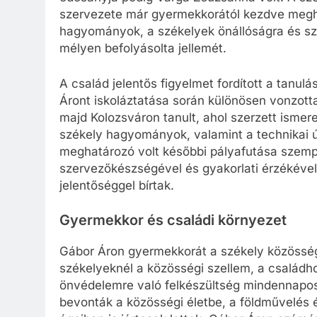
szervezete már gyermekkorától kezdve meghat
hagyományok, a székelyek önállóságra és sz
mélyen befolyásolta jellemét.
A család jelentős figyelmet fordított a tanulá
Áront iskoláztatása során különösen vonzot
majd Kolozsváron tanult, ahol szerzett ismer
székely hagyományok, valamint a technikai ú
meghatározó volt későbbi pályafutása szempon
szervezőkészségével és gyakorlati érzékéve
jelentőséggel bírtak.
Gyermekkor és családi környezet
Gábor Áron gyermekkorát a székely közössége
székelyeknél a közösségi szellem, a családh
önvédelemre való felkészültség mindennapos 
bevonták a közösségi életbe, a földművelés 