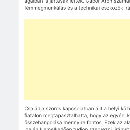
ágaiban is jártasak lettek. Gábor Áron szá
fémmegmunkálás és a technikai eszközök irán
Családja szoros kapcsolatban állt a helyi köz
fiatalon megtapasztalhatta, hogy az egyéni
összehangolása mennyire fontos. Ezek az al
idején kiemelkedően tudjon szervezni, irányít