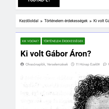
Kezdőoldal
Történelem érdekességek
Ki volt 
KIK VOLTAK?
TÖRTÉNELEM ÉRDEKESSÉGEK
Ki volt Gábor Áron?
Olvasónaplók, Verselemzések
11 Hónap Ezelőtt