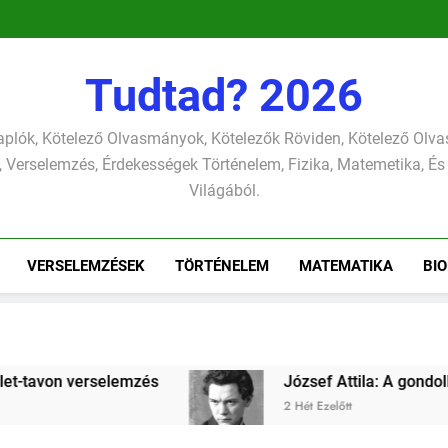
verselemzés
versel
szonettje
verselemzés
Tudtad? 2026
plók, Kötelező Olvasmányok, Kötelezők Röviden, Kötelező Ol
 Verselemzés, Érdekességek Történelem, Fizika, Matemetika, És
Világából.
VERSELEMZÉSEK
TÖRTÉNELEM
MATEMATIKA
BIO
József Attila: A gondolkodó szonettje verselemzés
2 Hét Ezelőtt