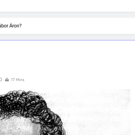
Gábor Áron?
0
17 Mins