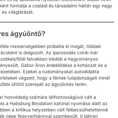
ként formálja a családi és társadalmi háttér egy nagy
és világlátását.
íres ágyúöntő?
nféle mesterségekben próbálta ki magát, többek
csként is dolgozott. Az iparosodás csírái már
 székelyföldi falvakban inkább a hagyományos
ényesült. Gábor Áron érdeklődése a kohászat és a
yezetében. Ezeket a tudományokat autodidakta
érleteket végzett, hogy a fémek tulajdonságait minél
őbbi úttörő szerepét az ágyúöntés terén.
r honvédség számára létfontosságúvá vált a
is a Habsburg Birodalom katonai nyomása alatt az
bben a kritikus helyzetben vált felbecsülhetetlenné
k népe fegyverhiánnyal szembesült, ő bátran