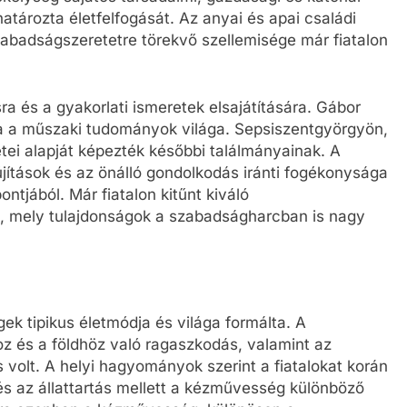
ározta életfelfogását. Az anyai és apai családi
abadságszeretetre törekvő szellemisége már fiatalon
sra és a gyakorlati ismeretek elsajátítására. Gábor
ta a műszaki tudományok világa. Sepsiszentgyörgyön,
etei alapját képezték későbbi találmányainak. A
jítások és az önálló gondolkodás iránti fogékonysága
tjából. Már fiatalon kitűnt kiváló
l, mely tulajdonságok a szabadságharcban is nagy
k tipikus életmódja és világa formálta. A
oz és a földhöz való ragaszkodás, valamint az
volt. A helyi hagyományok szerint a fiatalokat korán
és az állattartás mellett a kézművesség különböző