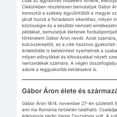
csak az ágyúöntés hőseként ismerik, életútj
Cikkünkben részletesen bemutatjuk Gábor Áro
keresztül a székely ágyúöntőből a magyar s
járult hozzá a forradalom sikeréhez, milyen i
közösségre és a későbbi nemzeti emlékezetre
példákat, bemutatjuk életének fordulópontjait
történelem Gábor Áron nevét. Azok számára,
kulcsszereplőit, ez a cikk hasznos gyakorlati 
érdeklődők is betekintést nyerhetnek a szaba
milyen előnyökkel és kihívásokkal nézett sz
nemzedékek számára. A végén összefoglaljuk 
adunk a leggyakoribb kérdésekre is.
Gábor Áron élete és származ
Gábor Áron 1814. november 27-én született
ami ma Románia területén található. Családj
édesanyja pedig Varga Zsuzsánna volt. A szé