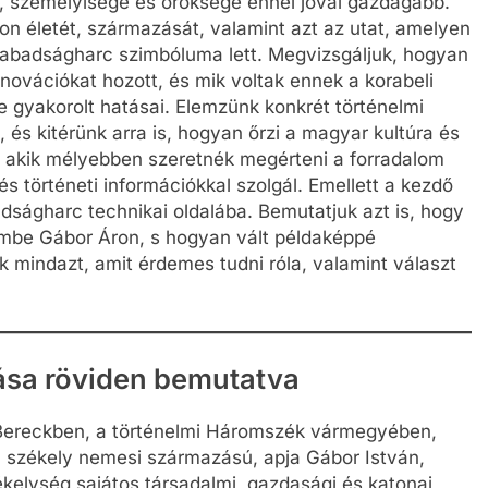
a, személyisége és öröksége ennél jóval gazdagabb.
n életét, származását, valamint azt az utat, amelyen
zabadságharc szimbóluma lett. Megvizsgáljuk, hogyan
nnovációkat hozott, és mik voltak ennek a korabeli
 gyakorolt hatásai. Elemzünk konkrét történelmi
, és kitérünk arra is, hogyan őrzi a magyar kultúra és
 akik mélyebben szeretnék megérteni a forradalom
és történeti információkkal szolgál. Emellett a kezdő
dságharc technikai oldalába. Bemutatjuk azt is, hogy
embe Gábor Áron, s hogyan vált példaképpé
mindazt, amit érdemes tudni róla, valamint választ
ása röviden bemutatva
 Bereckben, a történelmi Háromszék vármegyében,
a székely nemesi származású, apja Gábor István,
kelység sajátos társadalmi, gazdasági és katonai