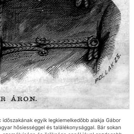
 időszakának egyik legkiemelkedőbb alakja Gábor
agyar hősiességgel és találékonysággal. Bár sokan