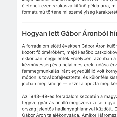
életének ezen szakasza kitűnő példa arra, mi
formátumú történelmi személyiség karakterét 
Hogyan lett Gábor Áronból h
A forradalom előtti években Gábor Áron külö
között földmérőként, majd később patkolóková
ekkoriban megjelentek Erdélyben, azonban a
kézművesség és a helyi mesterek tudása érv
fémmegmunkálás iránt egyedülálló volt körn
módon is továbbfejlesztette, és különféle kís
jobban megismerje — ezzel alapozta meg kés
Az 1848–49-es forradalom kezdetén a magya
fegyvergyártás önálló megszervezése, ugyan
ország jelentős hadianyaghiánnyal küzdött. E
Gábor Áron találékonysága. Amikor Háromszé