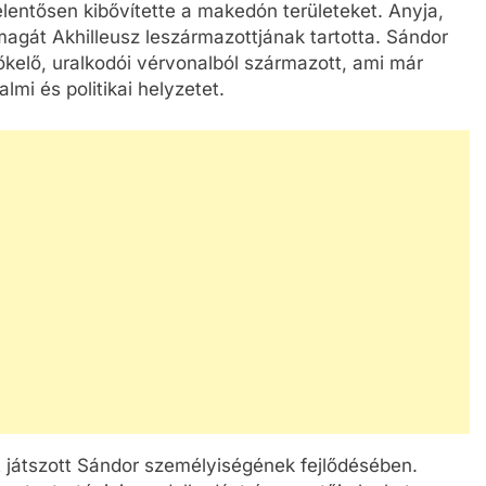
lentősen kibővítette a makedón területeket. Anyja,
 magát Akhilleusz leszármazottjának tartotta. Sándor
őkelő, uralkodói vérvonalból származott, ami már
lmi és politikai helyzetet.
t játszott Sándor személyiségének fejlődésében.