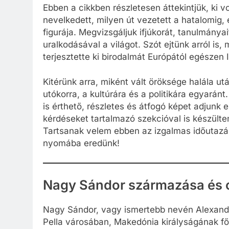
Ebben a cikkben részletesen áttekintjük, ki 
nevelkedett, milyen út vezetett a hatalomig,
figurája. Megvizsgáljuk ifjúkorát, tanulmányai
uralkodásával a világot. Szót ejtünk arról is,
terjesztette ki birodalmát Európától egészen I
Kitérünk arra, miként vált öröksége halála ut
utókorra, a kultúrára és a politikára egyará
is érthető, részletes és átfogó képet adjunk e
kérdéseket tartalmazó szekcióval is készülte
Tartsanak velem ebben az izgalmas időutazá
nyomába eredünk!
Nagy Sándor származása és c
Nagy Sándor, vagy ismertebb nevén Alexander
Pella városában, Makedónia királyságának főv