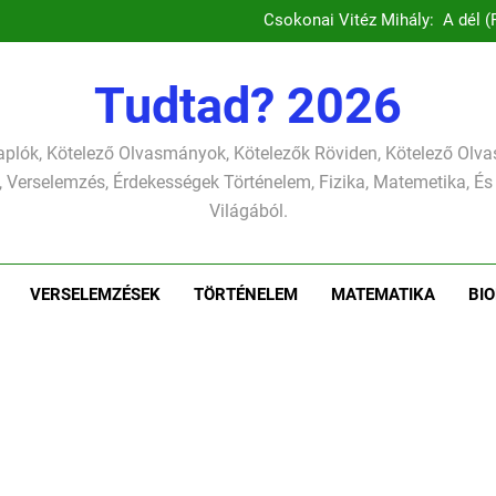
József A
Csokonai Vitéz Mihály: A dél (F
Csokonai Vitéz Mi
Csokonai Vit
József A
Tudtad? 2026
Csokonai Vitéz Mihály: A dél (F
Csokonai Vitéz Mi
Csokonai Vit
plók, Kötelező Olvasmányok, Kötelezők Röviden, Kötelező Ol
József A
 Verselemzés, Érdekességek Történelem, Fizika, Matemetika, És
Világából.
VERSELEMZÉSEK
TÖRTÉNELEM
MATEMATIKA
BIO