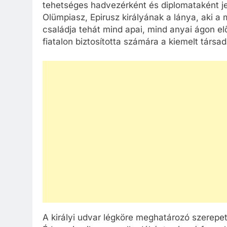
tehetséges hadvezérként és diplomataként je
Olümpiasz, Epirusz királyának a lánya, aki a
családja tehát mind apai, mind anyai ágon el
fiatalon biztosította számára a kiemelt társada
A királyi udvar légköre meghatározó szerepe