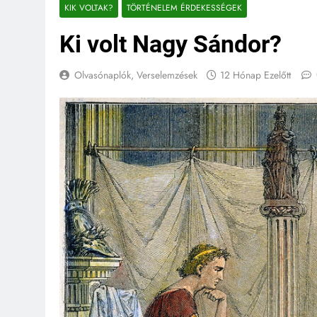
KIK VOLTAK?
TÖRTÉNELEM ÉRDEKESSÉGEK
Ki volt Nagy Sándor?
Olvasónaplók, Verselemzések
12 Hónap Ezelőtt