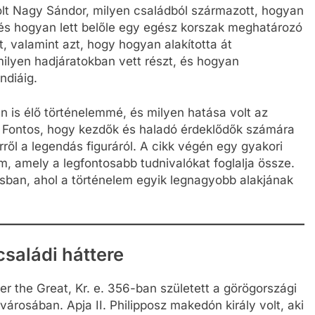
volt Nagy Sándor, milyen családból származott, hogyan
 és hogyan lett belőle egy egész korszak meghatározó
t, valamint azt, hogy hogyan alakította át
 milyen hadjáratokban vett részt, és hogyan
ndiáig.
án is élő történelemmé, és milyen hatása volt az
nt. Fontos, hogy kezdők és haladó érdeklődők számára
rről a legendás figuráról. A cikk végén egy gyakori
m, amely a legfontosabb tudnivalókat foglalja össze.
sban, ahol a történelem egyik legnagyobb alakjának
saládi háttere
 the Great, Kr. e. 356-ban született a görögországi
árosában. Apja II. Philipposz makedón király volt, aki