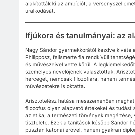
alakították ki az ambíciót, a versenyszelle
uralkodását.
Ifjúkora és tanulmányai: az a
Nagy Sándor gyermekkorától kezdve kivételes 
Philipposz, felismerte fia rendkívüli tehetsé
és művészeivel vette körül. A legkiemelkedőb
személyes nevelőjének választottak. Arisztote
herceget, nemcsak filozófiára, hanem termés
művészetekre is oktatta.
Arisztotelész hatása messzemenően meghatá
filozófus olyan alapvető értékeket és tudást 
az etika, a természeti törvények megértése,
tisztelete. Ezek a tanítások később Sándor 
pusztán katonai erővel, hanem gyakran diplomá