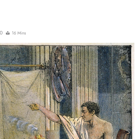
0
16 Mins