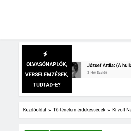
OLVASÓNAPLÓK,
József Attila: (A hullámok lágy tánca…) verselemz
3 Hét Ezelőtt
VERSELEMZÉSEK,
TUDTAD-E?
Kezdőoldal
Történelem érdekességek
Ki volt 