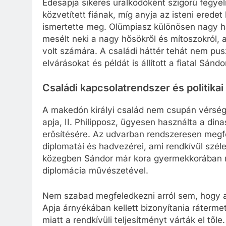
Édesapja sikeres uralkodóként szigorú fegyel
közvetített fiának, míg anyja az isteni erede
ismertette meg. Olümpiasz különösen nagy ha
mesélt neki a nagy hősökről és mítoszokról, 
volt számára. A családi háttér tehát nem pu
elvárásokat és példát is állított a fiatal Sándo
Családi kapcsolatrendszer és politikai
A makedón királyi család nem csupán vérségi, 
apja, II. Philipposz, ügyesen használta a di
erősítésére. Az udvarban rendszeresen megfor
diplomatái és hadvezérei, ami rendkívül széle
közegben Sándor már kora gyermekkorában m
diplomácia művészetével.
Nem szabad megfeledkezni arról sem, hogy a c
Apja árnyékában kellett bizonyítania ráterme
miatt a rendkívüli teljesítményt várták el tő