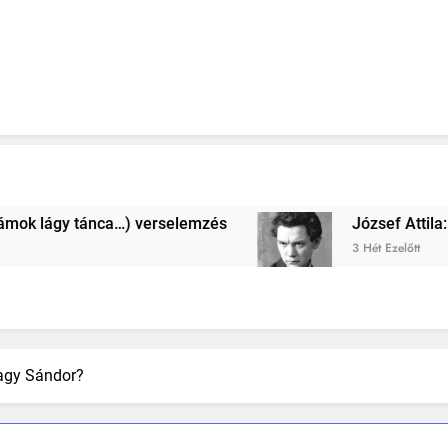
és
József Attila: (A harisnyája egy lucsok…) 
3 Hét Ezelőtt
Nagy Sándor?