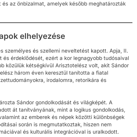
met és az önbizalmat, amelyek később meghatározták
lapok elhelyezése
személyes és szellemi neveltetést kapott. Apja, II.
gét és érdeklődését, ezért a kor legnagyobb tudósaival
b közülük kétségkívül Arisztotelész volt, akit Sándor
lész három éven keresztül tanította a fiatal
zettudományokra, irodalomra, retorikára és
rozta Sándor gondolkodását és világképét. A
adott át tanítványának, mint a logikus gondolkodás,
 valamint az emberek és népek közötti különbségek
hódításai során is megmutatkoztak, hiszen nem
ciával és kulturális integrációval is uralkodott.