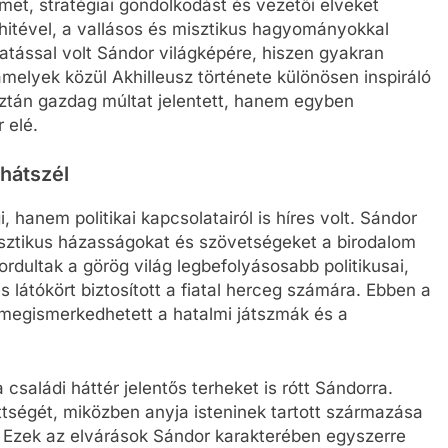
met, stratégiai gondolkodást és vezetői elveket
t hitével, a vallásos és misztikus hagyományokkal
tással volt Sándor világképére, hiszen gyakran
amelyek közül Akhilleusz története különösen inspiráló
sztán gazdag múltat jelentett, hanem egyben
r elé.
 hátszél
hanem politikai kapcsolatairól is híres volt. Sándor
nasztikus házasságokat és szövetségeket a birodalom
dultak a görög világ legbefolyásosabb politikusai,
s látókört biztosított a fiatal herceg számára. Ebben a
egismerkedhetett a hatalmi játszmák és a
saládi háttér jelentős terheket is rótt Sándorra.
ttségét, miközben anyja isteninek tartott származása
le. Ezek az elvárások Sándor karakterében egyszerre