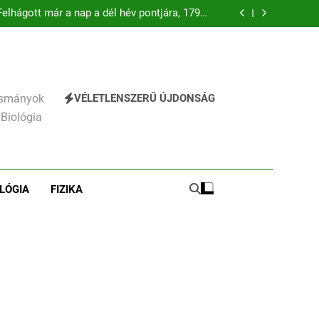
ttila: A gyerekszemű élet-tavon verselemzés
elhágott már a nap a dél hév pontjára, 1794)
verselemzés
hály: A fársáng búcsúzó szavai verselemzés
éz Mihály: A Dugonics oszlopa verselemzés
ttila: A gyerekszemű élet-tavon verselemzés
elhágott már a nap a dél hév pontjára, 1794)
verselemzés
hály: A fársáng búcsúzó szavai verselemzés
éz Mihály: A Dugonics oszlopa verselemzés
VÉLETLENSZERŰ ÚJDONSÁG
vasmányok
ttila: A gyerekszemű élet-tavon verselemzés
 Biológia
241
Ki találta fel a gőzgépet?
KI TALÁLTA FEL
TÖRTÉNELEM ÉRDEKESSÉGEK
LÓGIA
FIZIKA
242
Kik voltak a három
királyok?
KIK VOLTAK?
TÖRTÉNELEM ÉRDEKESSÉGEK
243
A középkor titkai: Mi
rejtőzött a várak falai