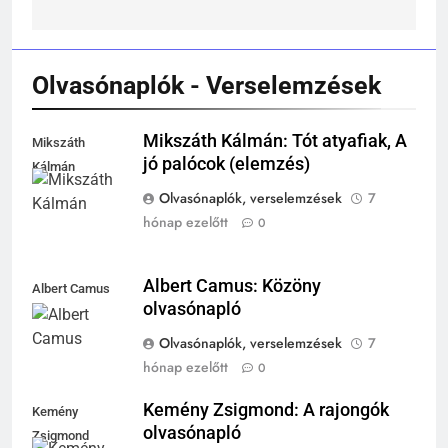
242
Kik voltak a három királyok?
KIK VOLTAK?
Olvasónaplók - Verselemzések
TÖRTÉNELEM ÉRDEKESSÉGEK
Mikszáth Kálmán: Tót atyafiak, A
Mikszáth
243
jó palócok (elemzés)
A középkor titkai: Mi rejtőzött a
Kálmán
várak falai mögött?
Olvasónaplók, verselemzések
7
MIKOR VOLT?
hónap ezelőtt
0
TÖRTÉNELEM ÉRDEKESSÉGEK
Albert Camus: Közöny
244
Albert Camus
Mikor volt a római birodalom
olvasónapló
bukása, és mi történt utána?
Olvasónaplók, verselemzések
7
MIKOR VOLT?
hónap ezelőtt
0
TÖRTÉNELEM ÉRDEKESSÉGEK
Kemény Zsigmond: A rajongók
Kemény
1
olvasónapló
Zsigmond
Ki volt Zeusz?