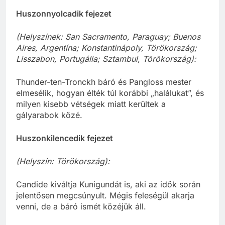
Huszonnyolcadik fejezet
(Helyszínek: San Sacramento, Paraguay; Buenos
Aires, Argentína; Konstantinápoly, Törökország;
Lisszabon, Portugália; Sztambul, Törökország):
Thunder-ten-Tronckh báró és Pangloss mester
elmesélik, hogyan élték túl korábbi „halálukat”, és
milyen kisebb vétségek miatt kerültek a
gályarabok közé.
Huszonkilencedik fejezet
(Helyszín: Törökország):
Candide kiváltja Kunigundát is, aki az idők során
jelentősen megcsúnyult. Mégis feleségül akarja
venni, de a báró ismét közéjük áll.