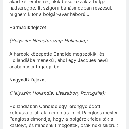
akad két emberrel, akik besorozzák a bolgár
hadseregbe. Itt szigorú bánásmódban részesül,
mígnem kitör a bolgár-avar háború…
Harmadik fejezet
(Helyszín: Németország; Hollandia):
A harcok közepette Candide megszökik, és
Hollandiába menekül, ahol egy Jacques nevű
anabaptista fogadja be.
Negyedik fejezet
(Helyszín: Hollandia; Lisszabon, Portugália):
Hollandiában Candide egy lerongyolódott
koldusra talál, aki nem más, mint Pangloss mester.
Pangloss elmondja, hogy a bolgárok feldúlták a
kastélyt, és mindenkit megöltek, csak neki sikerült