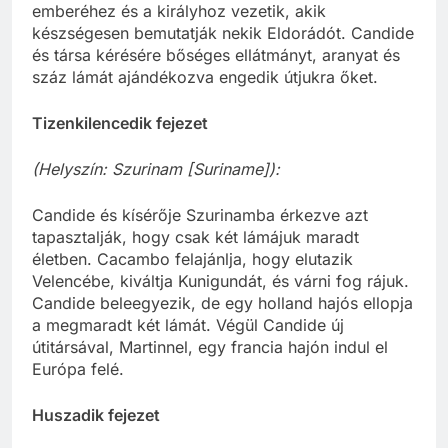
emberéhez és a királyhoz vezetik, akik
készségesen bemutatják nekik Eldorádót. Candide
és társa kérésére bőséges ellátmányt, aranyat és
száz lámát ajándékozva engedik útjukra őket.
Tizenkilencedik fejezet
(Helyszín: Szurinam [Suriname]):
Candide és kísérője Szurinamba érkezve azt
tapasztalják, hogy csak két lámájuk maradt
életben. Cacambo felajánlja, hogy elutazik
Velencébe, kiváltja Kunigundát, és várni fog rájuk.
Candide beleegyezik, de egy holland hajós ellopja
a megmaradt két lámát. Végül Candide új
útitársával, Martinnel, egy francia hajón indul el
Európa felé.
Huszadik fejezet