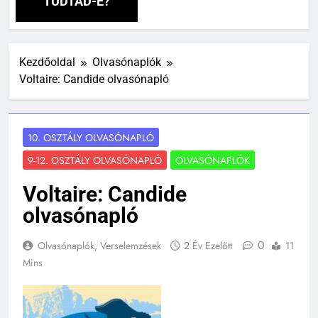
TUDTAD-E?
Kezdőoldal
Olvasónaplók
Voltaire: Candide olvasónapló
10. OSZTÁLY OLVASÓNAPLÓ
9-12. OSZTÁLY OLVASÓNAPLÓ
OLVASÓNAPLÓK
Voltaire: Candide
olvasónapló
0
Olvasónaplók, Verselemzések
2 Év Ezelőtt
11
Mins