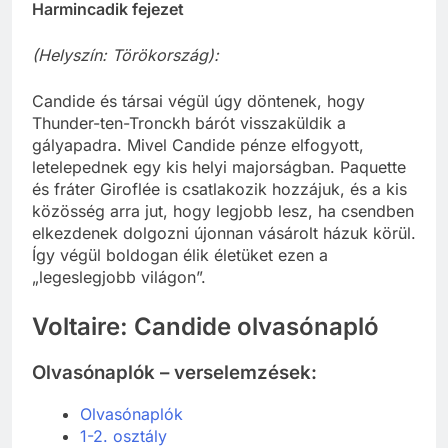
Harmincadik fejezet
(Helyszín: Törökország):
Candide és társai végül úgy döntenek, hogy
Thunder-ten-Tronckh bárót visszaküldik a
gályapadra. Mivel Candide pénze elfogyott,
letelepednek egy kis helyi majorságban. Paquette
és fráter Giroflée is csatlakozik hozzájuk, és a kis
közösség arra jut, hogy legjobb lesz, ha csendben
elkezdenek dolgozni újonnan vásárolt házuk körül.
Így végül boldogan élik életüket ezen a
„legeslegjobb világon”.
Voltaire: Candide olvasónapló
Olvasónaplók – verselemzések:
Olvasónaplók
1-2. osztály