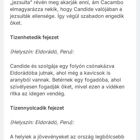
„jezsuita” révén meg akarják enni, ám Cacambo
elmagyarázza nekik, hogy Candide valójában a
jezsuiták ellensége. Így végül szabadon engedik
őket.
Tizenhetedik fejezet
(Helyszín: Eldorádó, Peru):
Candide és szolgája egy folyón csónakázva
Eldorádóba jutnak, ahol még a kavicsok is
aranyból vannak. Betérnek egy fogadóba, ahol
szívélyesen fogadják őket, mivel ezen a vidéken
ritka az idegen vendég.
Tizennyolcadik fejezet
(Helyszín: Eldorádó, Peru):
A helyiek a jövevényeket az ország legbölcsebb