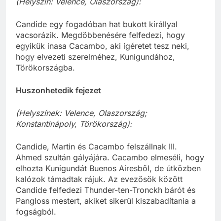
(Helyszín: Velence, Olaszország):
Candide egy fogadóban hat bukott királlyal
vacsorázik. Megdöbbenésére felfedezi, hogy
egyikük inasa Cacambo, aki ígéretet tesz neki,
hogy elvezeti szerelméhez, Kunigundához,
Törökországba.
Huszonhetedik fejezet
(Helyszínek: Velence, Olaszország;
Konstantinápoly, Törökország):
Candide, Martin és Cacambo felszállnak III.
Ahmed szultán gályájára. Cacambo elmeséli, hogy
elhozta Kunigundát Buenos Airesből, de útközben
kalózok támadtak rájuk. Az evezősök között
Candide felfedezi Thunder-ten-Tronckh bárót és
Pangloss mestert, akiket sikerül kiszabadítania a
fogságból.