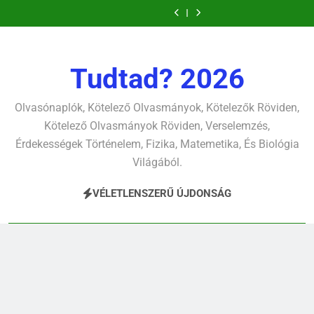
tavon
(Felhágott
búcsúzó
oszlopa
tavon
(Felhágott
búcsúzó
Ugrás
Dugonics
élet-
verselemzés
már
szavai
verselemzés
verselemzés
már
szavai
oszlopa
tavon
a
a
verselemzés
a
verselemzés
verselemzés
verselemzés
nap
nap
tartalomra
a
a
dél
dél
Tudtad? 2026
hév
hév
pontjára,
pontjára,
1794)
1794)
Olvasónaplók, Kötelező Olvasmányok, Kötelezők Röviden,
verselemzés
verselemzés
Kötelező Olvasmányok Röviden, Verselemzés,
Érdekességek Történelem, Fizika, Matemetika, És Biológia
Világából.
VÉLETLENSZERŰ ÚJDONSÁG