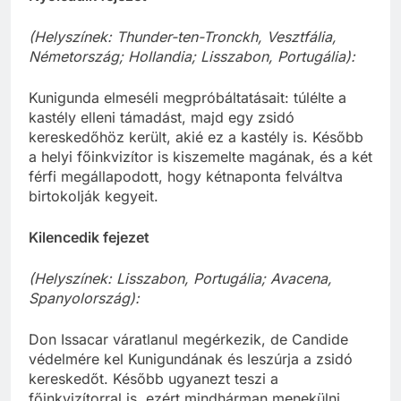
(Helyszínek: Thunder-ten-Tronckh, Vesztfália,
Németország; Hollandia; Lisszabon, Portugália):
Kunigunda elmeséli megpróbáltatásait: túlélte a
kastély elleni támadást, majd egy zsidó
kereskedőhöz került, akié ez a kastély is. Később
a helyi főinkvizítor is kiszemelte magának, és a két
férfi megállapodott, hogy kétnaponta felváltva
birtokolják kegyeit.
Kilencedik fejezet
(Helyszínek: Lisszabon, Portugália; Avacena,
Spanyolország):
Don Issacar váratlanul megérkezik, de Candide
védelmére kel Kunigundának és leszúrja a zsidó
kereskedőt. Később ugyanezt teszi a
főinkvizítorral is, ezért mindhárman menekülni