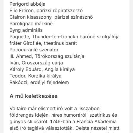
Périgord abbéja
Élie Fréron, párizsi röpiratszerző
Clairon kisasszony, párizsi színésznő
Parolignac márkiné
Byng admirális
Paquette, Thunder-ten-tronckh báróné szolgálója
fráter Giroflée, theatinus barát
Pococuranté szenátor
III. Ahmed, Törökország szultánja
Iván, Oroszország cárja
Károly Eduárd, Anglia királya
Teodor, Korzika királya
Rákóczi, erdélyi fejedelem
A mű keletkezése
Voltaire már elismert író volt a lisszaboni
földrengés idején, híres humoráról, szatirikus és
gúnyos stílusáról. 1746-ban a Francia Akadémia
első író tagjává választották. Deista nézetei miatt