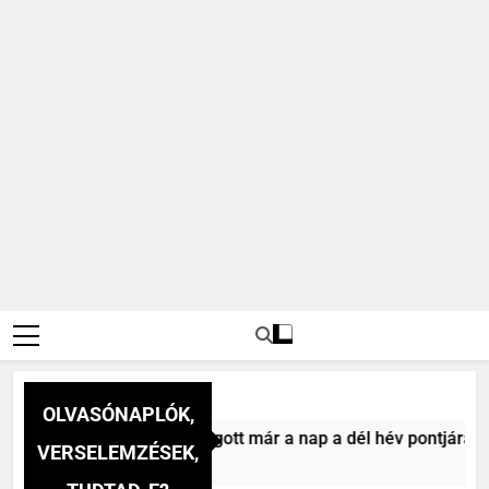
OLVASÓNAPLÓK,
z Mihály: A dél (Felhágott már a nap a dél hév pontjára, 1794
VERSELEMZÉSEK,