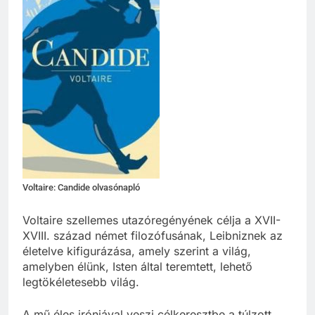
Voltaire: Candide olvasónapló
Voltaire szellemes utazóregényének célja a XVII-
XVIII. század német filozófusának, Leibniznek az
életelve kifigurázása, amely szerint a világ,
amelyben élünk, Isten által teremtett, lehető
legtökéletesebb világ.
A mű éles iróniával veszi célkeresztbe a túlzott