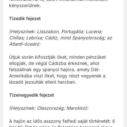
kényszerülnek.
Tizedik fejezet
(Helyszínek: Lisszabon, Portugália; Lucena;
Chillas; Lebrixa; Cádiz, mind Spanyolország; az
Atlanti-óceán):
Útjuk során kifosztják őket, minden pénzüket
ellopják, de végül Cádizba érkeznek, ahol
felszállnak egy spanyol hajóra, amely Dél-
Amerikába viszi őket, hogy részt vegyenek a
lázadó jezsuiták elleni harcban.
Tizenegyedik fejezet
(Helyszínek: Olaszország; Marokkó):
A hajón az idős asszony felfedi saját történetét: ő