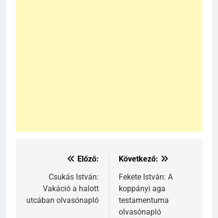
Előző:
Következő:
Bejegyzés
241
navigáció
Csukás István:
Fekete István: A
Ki találta fel a gőzgépet?
Vakáció a halott
koppányi aga
KI TALÁLTA FEL
utcában olvasónapló
testamentuma
TÖRTÉNELEM ÉRDEKESSÉGEK
olvasónapló