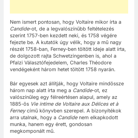
Nem ismert pontosan, hogy Voltaire mikor írta a
Candide
-ot, de a legvalószínűbb feltételezés
szerint 1757-ben kezdett neki, és 1758 végére
fejezte be. A kutatók úgy vélik, hogy a mű nagy
részét 1758-ban, Ferney-ben töltött ideje alatt írta,
de dolgozott rajta Schwetzingenben is, ahol a
Pfalzi Választófejedelem, Charles Théodore
vendégeként három hetet töltött 1758 nyarán.
Bár egyesek azt állítják, hogy Voltaire mindössze
három nap alatt írta meg a
Candide
-ot, ez
valószínűleg egy félreértésen alapul, amely az
1885-ös
Vie intime de Voltaire aux Délices et à
Ferney
című könyvben szerepel. A bizonyítékok
arra utalnak, hogy a
Candide
nem elkapkodott
munka, hanem egy érett, gondosan
megkomponált mű.