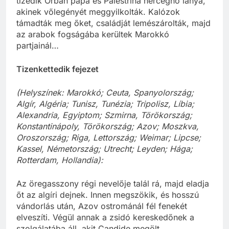
tizedik Orbán pápa és Palestrina hercegnő lánya,
akinek vőlegényét meggyilkolták. Kalózok
támadták meg őket, családját lemészárolták, majd
az arabok fogságába kerültek Marokkó
partjainál…
Tizenkettedik fejezet
(Helyszínek: Marokkó; Ceuta, Spanyolország;
Algír, Algéria; Tunisz, Tunézia; Tripolisz, Líbia;
Alexandria, Egyiptom; Szmirna, Törökország;
Konstantinápoly, Törökország; Azov; Moszkva,
Oroszország; Riga, Lettország; Weimar; Lipcse;
Kassel, Németország; Utrecht; Leyden; Hága;
Rotterdam, Hollandia):
Az öregasszony régi nevelője talál rá, majd eladja
őt az algíri dejnek. Innen megszökik, és hosszú
vándorlás után, Azov ostrománál fél fenekét
elveszíti. Végül annak a zsidó kereskedőnek a
szolgálatába áll, akit Candide megölt.