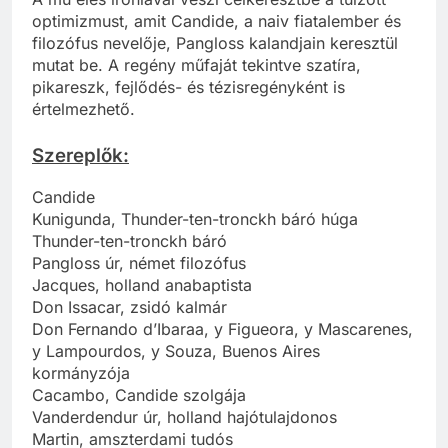
optimizmust, amit Candide, a naiv fiatalember és
filozófus nevelője, Pangloss kalandjain keresztül
mutat be. A regény műfaját tekintve szatíra,
pikareszk, fejlődés- és tézisregényként is
értelmezhető.
Szereplők:
Candide
Kunigunda, Thunder-ten-tronckh báró húga
Thunder-ten-tronckh báró
Pangloss úr, német filozófus
Jacques, holland anabaptista
Don Issacar, zsidó kalmár
Don Fernando d’Ibaraa, y Figueora, y Mascarenes,
y Lampourdos, y Souza, Buenos Aires
kormányzója
Cacambo, Candide szolgája
Vanderdendur úr, holland hajótulajdonos
Martin, amszterdami tudós