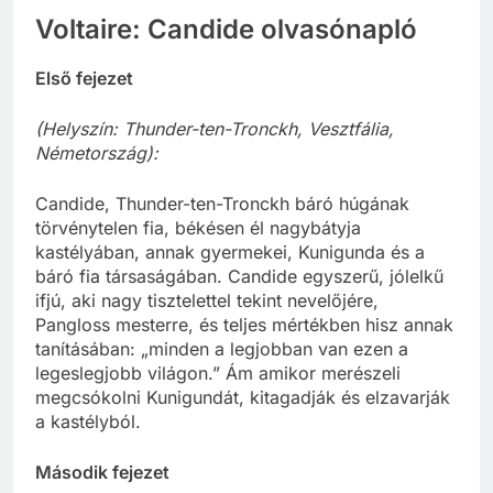
Voltaire: Candide olvasónapló
Első fejezet
(Helyszín: Thunder-ten-Tronckh, Vesztfália,
Németország):
Candide, Thunder-ten-Tronckh báró húgának
törvénytelen fia, békésen él nagybátyja
kastélyában, annak gyermekei, Kunigunda és a
báró fia társaságában. Candide egyszerű, jólelkű
ifjú, aki nagy tisztelettel tekint nevelőjére,
Pangloss mesterre, és teljes mértékben hisz annak
tanításában: „minden a legjobban van ezen a
legeslegjobb világon.” Ám amikor merészeli
megcsókolni Kunigundát, kitagadják és elzavarják
a kastélyból.
Második fejezet