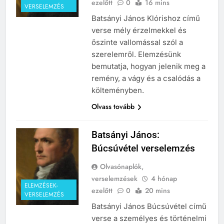
ezelőtt
0
16 mins
VERSELEMZÉS
Batsányi János Klórishoz című
verse mély érzelmekkel és
őszinte vallomással szól a
szerelemről. Elemzésünk
bemutatja, hogyan jelenik meg a
remény, a vágy és a csalódás a
költeményben.
Olvass tovább
Batsányi János:
Búcsúvétel verselemzés
Olvasónaplók,
verselemzések
4 hónap
ELEMZÉSEK-
ezelőtt
0
20 mins
VERSELEMZÉS
Batsányi János Búcsúvétel című
verse a személyes és történelmi