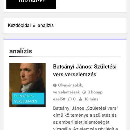
TUDTAD-E?
Kezdőoldal
analízis
analízis
Batsányi János: Születési
vers verselemzés
Olvasónaplók,
verselemzések
3 hónap
ELEMZÉSEK-
ezelőtt
0
18 mins
VERSELEMZÉS
Batsányi János „Születési vers”
című költeménye a születés és
az emberi élet jelentőségét
vizsgálja. Az elemzés rávilágít a