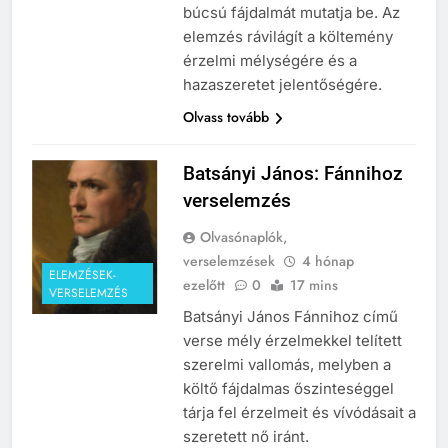
búcsú fájdalmát mutatja be. Az
elemzés rávilágít a költemény
érzelmi mélységére és a
hazaszeretet jelentőségére.
Olvass tovább
Batsányi János: Fánnihoz
verselemzés
Olvasónaplók,
verselemzések
4 hónap
ELEMZÉSEK-
ezelőtt
0
17 mins
VERSELEMZÉS
Batsányi János Fánnihoz című
verse mély érzelmekkel telített
szerelmi vallomás, melyben a
költő fájdalmas őszinteséggel
tárja fel érzelmeit és vívódásait a
szeretett nő iránt.