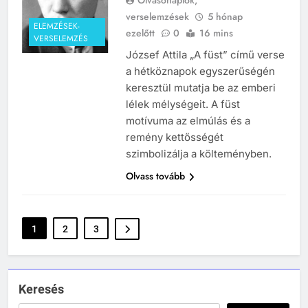
Olvasónaplók,
MIKOR VOLT?
verselemzések
5 hónap
TÖRTÉNELEM ÉRDEKESSÉGEK
ELEMZÉSEK-
ezelőtt
0
16 mins
VERSELEMZÉS
244
József Attila „A füst” című verse
Mikor volt a római birodalom
a hétköznapok egyszerűségén
bukása, és mi történt utána?
keresztül mutatja be az emberi
MIKOR VOLT?
lélek mélységeit. A füst
TÖRTÉNELEM ÉRDEKESSÉGEK
motívuma az elmúlás és a
remény kettősségét
1
szimbolizálja a költeményben.
Ki volt Zeusz?
Olvass tovább
KIK VOLTAK?
TÖRTÉNELEM ÉRDEKESSÉGEK
408
1
2
3
2
Gárdonyi Géza: Az egri csillagok
Mikor volt a thermopülai csata?
olvasónapló
MIKOR VOLT?
5-8. OSZTÁLY
6. OSZTÁLY OLVASÓNAPLÓ
TÖRTÉNELEM ÉRDEKESSÉGEK
Keresés