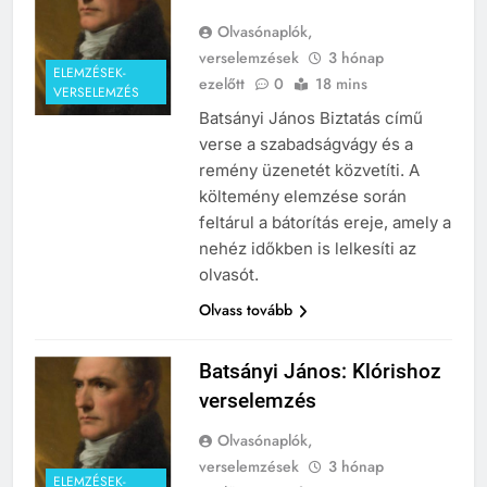
Olvasónaplók,
verselemzések
3 hónap
ELEMZÉSEK-
ezelőtt
0
18 mins
VERSELEMZÉS
Batsányi János Biztatás című
verse a szabadságvágy és a
remény üzenetét közvetíti. A
költemény elemzése során
feltárul a bátorítás ereje, amely a
nehéz időkben is lelkesíti az
olvasót.
Olvass tovább
Batsányi János: Klórishoz
verselemzés
Olvasónaplók,
verselemzések
3 hónap
ELEMZÉSEK-