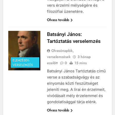
vers érzelmi mélységére és
filozófiai üzenetére.
Olvass tovább
Batsányi János:
Tartóztatás verselemzés
Olvasónaplók,
verselemzések
3 hónap
ELEMZÉSEK-
ezelőtt
0
15 mins
VERSELEMZÉS
Batsányi János Tartóztatás című
verse a szabadságvágy és az
elnyomás közti feszültséget
jeleníti meg. A lírai én érzelmeit,
vívódásait mély érzelemmel és
gondolatisággal tárja elénk.
Olvass tovább