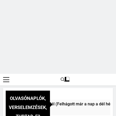
OLVASÓNAPLÓK,
ai Vitéz Mihály: A dél (Felhágott már a nap a dél hév pontjá
VERSELEMZÉSEK,
előtt