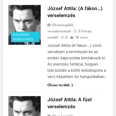
József Attila: (A fákon…)
verselemzés
Olvasónaplók,
verselemzések
5 hónap
241
ELEMZÉSEK-
ezelőtt
0
18 mins
VERSELEMZÉS
Ki találta fel a gőzgépet?
József Attila (A fákon…) című
KI TALÁLTA FEL
versében a természet és az
TÖRTÉNELEM ÉRDEKESSÉGEK
ember kapcsolata bontakozik ki.
Az elemzés feltárja, hogyan
242
tükröződik a költő lelkiállapota a
Kik voltak a három királyok?
vers képeiben és hangulatában.
KIK VOLTAK?
Olvass tovább
TÖRTÉNELEM ÉRDEKESSÉGEK
József Attila: A füst
243
A középkor titkai: Mi rejtőzött a
verselemzés
várak falai mögött?