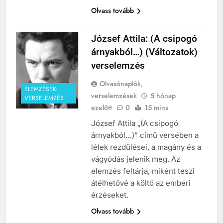
Olvass tovább
József Attila: (A csipogó
árnyakból…) (Változatok)
verselemzés
Olvasónaplók,
ELEMZÉSEK-
verselemzések
5 hónap
VERSELEMZÉS
ezelőtt
0
15 mins
József Attila „(A csipogó
árnyakból…)” című versében a
lélek rezdülései, a magány és a
vágyódás jelenik meg. Az
elemzés feltárja, miként teszi
átélhetővé a költő az emberi
érzéseket.
Olvass tovább