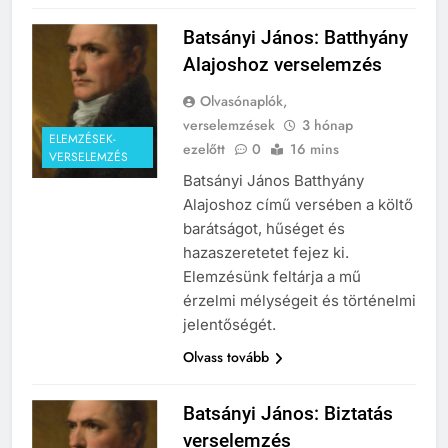
Batsányi János: Batthyány
Alajoshoz verselemzés
Olvasónaplók,
verselemzések
3 hónap
ELEMZÉSEK-
ezelőtt
0
16 mins
VERSELEMZÉS
Batsányi János Batthyány
Alajoshoz című versében a költő
barátságot, hűséget és
hazaszeretetet fejez ki.
Elemzésünk feltárja a mű
érzelmi mélységeit és történelmi
jelentőségét.
Olvass tovább
Batsányi János: Biztatás
verselemzés