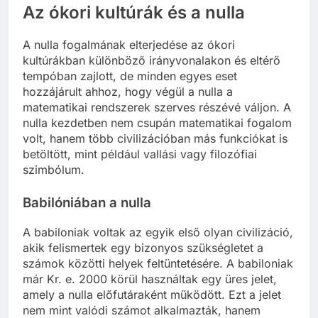
Az ókori kultúrák és a nulla
A nulla fogalmának elterjedése az ókori
kultúrákban különböző irányvonalakon és eltérő
tempóban zajlott, de minden egyes eset
hozzájárult ahhoz, hogy végül a nulla a
matematikai rendszerek szerves részévé váljon. A
nulla kezdetben nem csupán matematikai fogalom
volt, hanem több civilizációban más funkciókat is
betöltött, mint például vallási vagy filozófiai
szimbólum.
Babilóniában a nulla
A babiloniak voltak az egyik első olyan civilizáció,
akik felismertek egy bizonyos szükségletet a
számok közötti helyek feltüntetésére. A babiloniak
már Kr. e. 2000 körül használtak egy üres jelet,
amely a nulla előfutáraként működött. Ezt a jelet
nem mint valódi számot alkalmazták, hanem