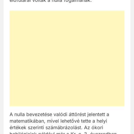
A nulla bevezetése valódi áttörést jelentett a
matematikában, mivel lehetővé tette a helyi
értékek szerinti számábrázolást. Az ókori
babilóniaiak például már a Kr. e. 3. évezredben