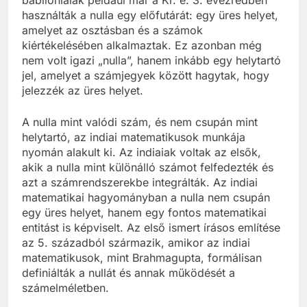
használták a nulla egy előfutárát: egy üres helyet,
amelyet az osztásban és a számok
kiértékelésében alkalmaztak. Ez azonban még
nem volt igazi „nulla”, hanem inkább egy helytartó
jel, amelyet a számjegyek között hagytak, hogy
jelezzék az üres helyet.
A nulla mint valódi szám, és nem csupán mint
helytartó, az indiai matematikusok munkája
nyomán alakult ki. Az indiaiak voltak az elsők,
akik a nulla mint különálló számot felfedezték és
azt a számrendszerekbe integrálták. Az indiai
matematikai hagyományban a nulla nem csupán
egy üres helyet, hanem egy fontos matematikai
entitást is képviselt. Az első ismert írásos említése
az 5. századból származik, amikor az indiai
matematikusok, mint Brahmagupta, formálisan
definiálták a nullát és annak működését a
számelméletben.