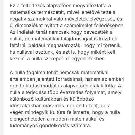
Ez a felfedezés alapvetően megváltoztatta a
matematika természetét, mivel lehetővé tette a
negatív számokkal való műveletek elvégzését, és
új dimenziókat nyitott a számelmélet fejlődésében.
Az indiaiak tehát nemcsak hogy bevezették a
nullát, de matematikai tulajdonságait is kezdték
feltárni, például meghatározták, hogy mi történik,
ha nullával osztunk, és azt is, hogy miként kell
kezelni a nulla szerepét az egyenletekben.
A nulla fogalma tehát nemcsak matematikai
értelemben jelentett forradalmat, hanem az emberi
gondolkodás módját is alapvetően átalakította. A
nulla elterjedése több évezredes folyamat, amely
különböző kultúrákban és különböző
időszakokban más-más módon történt, de a
végén mindegyik kultúra felismerte, hogy a nulla
elengedhetetlen a modern matematikai és
tudományos gondolkodás számára.