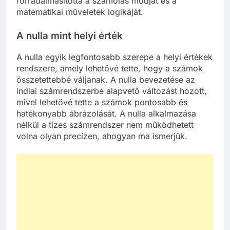
forradalmasította a számolás módját és a
matematikai műveletek logikáját.
A nulla mint helyi érték
A nulla egyik legfontosabb szerepe a helyi értékek
rendszere, amely lehetővé tette, hogy a számok
összetettebbé váljanak. A nulla bevezetése az
indiai számrendszerbe alapvető változást hozott,
mivel lehetővé tette a számok pontosabb és
hatékonyabb ábrázolását. A nulla alkalmazása
nélkül a tízes számrendszer nem működhetett
volna olyan precízen, ahogyan ma ismerjük.