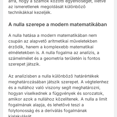
arra, hogy a számok közötti egyenlőséget, illetve
az ismeretlenek megoldását különböző
technikákkal kezeljék.
A nulla szerepe a modern matematikában
A nulla hatása a modern matematikában nem
csupán az alapvető aritmetikai műveletekben
érződik, hanem a komplexebb matematikai
elméletekben is. A nulla fogalma az analízis, a
számelmélet és a geometria területén is fontos
szerepet játszik.
Az analízisben a nulla különböző határértékek
meghatározásában játszik szerepet. A végtelenhez
és a nullához való viszony segít meghatározni,
hogyan viselkednek a függvények és sorozatok,
amikor azok a nullához közelítenek. A nulla a limit
fogalmának alapja, és lehetővé teszi a
folytonosság és a deriválás fogalmának
kialakulását.