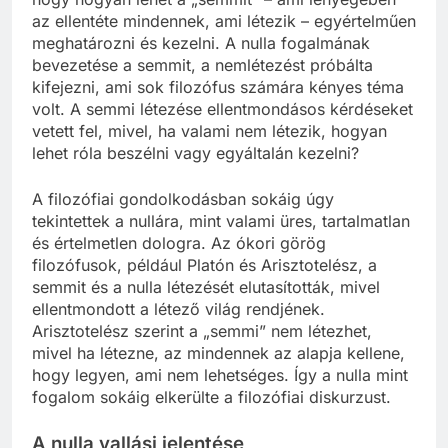
az ellentéte mindennek, ami létezik – egyértelműen
meghatározni és kezelni. A nulla fogalmának
bevezetése a semmit, a nemlétezést próbálta
kifejezni, ami sok filozófus számára kényes téma
volt. A semmi létezése ellentmondásos kérdéseket
vetett fel, mivel, ha valami nem létezik, hogyan
lehet róla beszélni vagy egyáltalán kezelni?
A filozófiai gondolkodásban sokáig úgy
tekintettek a nullára, mint valami üres, tartalmatlan
és értelmetlen dologra. Az ókori görög
filozófusok, például Platón és Arisztotelész, a
semmit és a nulla létezését elutasították, mivel
ellentmondott a létező világ rendjének.
Arisztotelész szerint a „semmi” nem létezhet,
mivel ha létezne, az mindennek az alapja kellene,
hogy legyen, ami nem lehetséges. Így a nulla mint
fogalom sokáig elkerülte a filozófiai diskurzust.
A nulla vallási jelentése