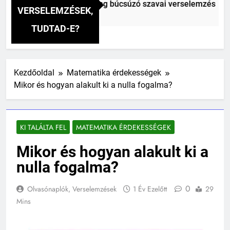
Vitéz Mihály: A fársáng búcsúzó szavai verselemzés
VERSELEMZÉSEK,
TUDTAD-E?
Kezdőoldal
Matematika érdekességek
Mikor és hogyan alakult ki a nulla fogalma?
KI TALÁLTA FEL
MATEMATIKA ÉRDEKESSÉGEK
Mikor és hogyan alakult ki a
nulla fogalma?
0
Olvasónaplók, Verselemzések
1 Év Ezelőtt
29
Mins