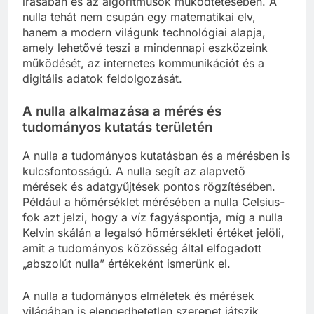
írásában és az algoritmusok működtetésében. A
nulla tehát nem csupán egy matematikai elv,
hanem a modern világunk technológiai alapja,
amely lehetővé teszi a mindennapi eszközeink
működését, az internetes kommunikációt és a
digitális adatok feldolgozását.
A nulla alkalmazása a mérés és
tudományos kutatás területén
A nulla a tudományos kutatásban és a mérésben is
kulcsfontosságú. A nulla segít az alapvető
mérések és adatgyűjtések pontos rögzítésében.
Például a hőmérséklet mérésében a nulla Celsius-
fok azt jelzi, hogy a víz fagyáspontja, míg a nulla
Kelvin skálán a legalsó hőmérsékleti értéket jelöli,
amit a tudományos közösség által elfogadott
„abszolút nulla” értékeként ismerünk el.
A nulla a tudományos elméletek és mérések
világában is elengedhetetlen szerepet játszik,