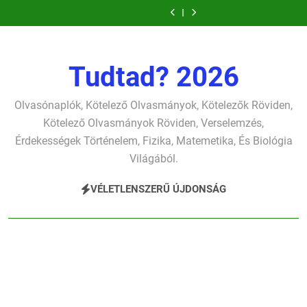
Ugrás
szonettje
fársáng
Dugonics
élet-
szonettje
fársáng
Dugonics
gyerekszemű
gondolkodó
verselemzés
búcsúzó
oszlopa
tavon
verselemzés
búcsúzó
oszlopa
élet-
szonettje
a
szavai
verselemzés
verselemzés
szavai
verselemzés
tavon
verselemzés
tartalomra
verselemzés
verselemzés
verselemzés
Tudtad? 2026
Olvasónaplók, Kötelező Olvasmányok, Kötelezők Röviden,
Kötelező Olvasmányok Röviden, Verselemzés,
Érdekességek Történelem, Fizika, Matemetika, És Biológia
Világából.
VÉLETLENSZERŰ ÚJDONSÁG