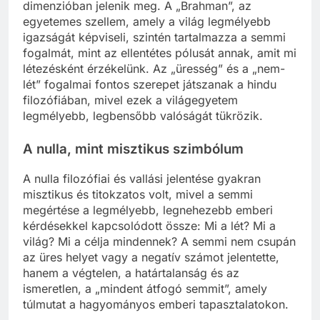
dimenzióban jelenik meg. A „Brahman”, az
egyetemes szellem, amely a világ legmélyebb
igazságát képviseli, szintén tartalmazza a semmi
fogalmát, mint az ellentétes pólusát annak, amit mi
létezésként érzékelünk. Az „üresség” és a „nem-
lét” fogalmai fontos szerepet játszanak a hindu
filozófiában, mivel ezek a világegyetem
legmélyebb, legbensőbb valóságát tükrözik.
A nulla, mint misztikus szimbólum
A nulla filozófiai és vallási jelentése gyakran
misztikus és titokzatos volt, mivel a semmi
megértése a legmélyebb, legnehezebb emberi
kérdésekkel kapcsolódott össze: Mi a lét? Mi a
világ? Mi a célja mindennek? A semmi nem csupán
az üres helyet vagy a negatív számot jelentette,
hanem a végtelen, a határtalanság és az
ismeretlen, a „mindent átfogó semmit”, amely
túlmutat a hagyományos emberi tapasztalatokon.