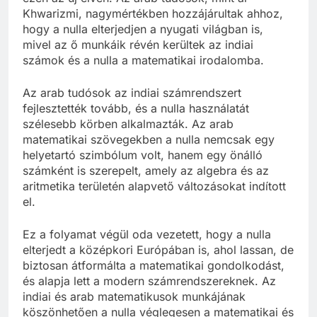
Khwarizmi, nagymértékben hozzájárultak ahhoz,
hogy a nulla elterjedjen a nyugati világban is,
mivel az ő munkáik révén kerültek az indiai
számok és a nulla a matematikai irodalomba.
Az arab tudósok az indiai számrendszert
fejlesztették tovább, és a nulla használatát
szélesebb körben alkalmazták. Az arab
matematikai szövegekben a nulla nemcsak egy
helyetartó szimbólum volt, hanem egy önálló
számként is szerepelt, amely az algebra és az
aritmetika területén alapvető változásokat indított
el.
Ez a folyamat végül oda vezetett, hogy a nulla
elterjedt a középkori Európában is, ahol lassan, de
biztosan átformálta a matematikai gondolkodást,
és alapja lett a modern számrendszereknek. Az
indiai és arab matematikusok munkájának
köszönhetően a nulla véglegesen a matematikai és