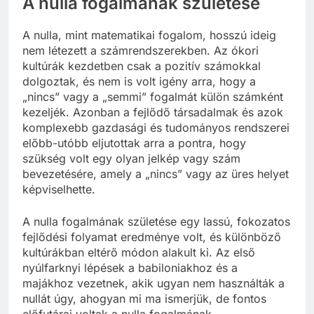
A nulla fogalmának születése
A nulla, mint matematikai fogalom, hosszú ideig
nem létezett a számrendszerekben. Az ókori
kultúrák kezdetben csak a pozitív számokkal
dolgoztak, és nem is volt igény arra, hogy a
„nincs” vagy a „semmi” fogalmát külön számként
kezeljék. Azonban a fejlődő társadalmak és azok
komplexebb gazdasági és tudományos rendszerei
előbb-utóbb eljutottak arra a pontra, hogy
szükség volt egy olyan jelkép vagy szám
bevezetésére, amely a „nincs” vagy az üres helyet
képviselhette.
A nulla fogalmának születése egy lassú, fokozatos
fejlődési folyamat eredménye volt, és különböző
kultúrákban eltérő módon alakult ki. Az első
nyúlfarknyi lépések a babiloniakhoz és a
majákhoz vezetnek, akik ugyan nem használták a
nullát úgy, ahogyan mi ma ismerjük, de fontos
előfutárai voltak a nulla fogalmának.