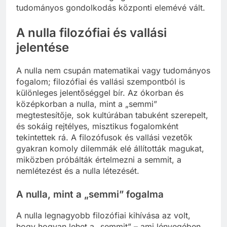
tudományos gondolkodás központi elemévé vált.
A nulla filozófiai és vallási
jelentése
A nulla nem csupán matematikai vagy tudományos
fogalom; filozófiai és vallási szempontból is
különleges jelentőséggel bír. Az ókorban és
középkorban a nulla, mint a „semmi”
megtestesítője, sok kultúrában tabuként szerepelt,
és sokáig rejtélyes, misztikus fogalomként
tekintettek rá. A filozófusok és vallási vezetők
gyakran komoly dilemmák elé állították magukat,
miközben próbálták értelmezni a semmit, a
nemlétezést és a nulla létezését.
A nulla, mint a „semmi” fogalma
A nulla legnagyobb filozófiai kihívása az volt,
hogy hogyan lehet a „semmit” – ami lényegében