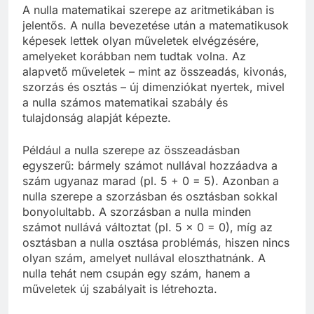
A nulla matematikai szerepe az aritmetikában is
jelentős. A nulla bevezetése után a matematikusok
képesek lettek olyan műveletek elvégzésére,
amelyeket korábban nem tudtak volna. Az
alapvető műveletek – mint az összeadás, kivonás,
szorzás és osztás – új dimenziókat nyertek, mivel
a nulla számos matematikai szabály és
tulajdonság alapját képezte.
Például a nulla szerepe az összeadásban
egyszerű: bármely számot nullával hozzáadva a
szám ugyanaz marad (pl. 5 + 0 = 5). Azonban a
nulla szerepe a szorzásban és osztásban sokkal
bonyolultabb. A szorzásban a nulla minden
számot nullává változtat (pl. 5 × 0 = 0), míg az
osztásban a nulla osztása problémás, hiszen nincs
olyan szám, amelyet nullával eloszthatnánk. A
nulla tehát nem csupán egy szám, hanem a
műveletek új szabályait is létrehozta.