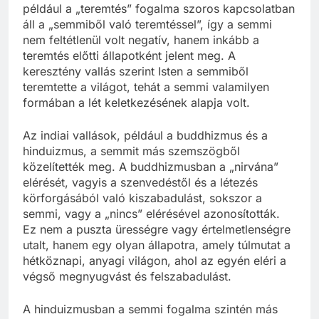
például a „teremtés” fogalma szoros kapcsolatban
áll a „semmiből való teremtéssel”, így a semmi
nem feltétlenül volt negatív, hanem inkább a
teremtés előtti állapotként jelent meg. A
keresztény vallás szerint Isten a semmiből
teremtette a világot, tehát a semmi valamilyen
formában a lét keletkezésének alapja volt.
Az indiai vallások, például a buddhizmus és a
hinduizmus, a semmit más szemszögből
közelítették meg. A buddhizmusban a „nirvána”
elérését, vagyis a szenvedéstől és a létezés
körforgásából való kiszabadulást, sokszor a
semmi, vagy a „nincs” elérésével azonosították.
Ez nem a puszta ürességre vagy értelmetlenségre
utalt, hanem egy olyan állapotra, amely túlmutat a
hétköznapi, anyagi világon, ahol az egyén eléri a
végső megnyugvást és felszabadulást.
A hinduizmusban a semmi fogalma szintén más