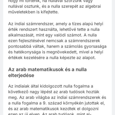
hogy mi történik, ha nullával szorzunk vagy
nullával osztunk, és a nulla szerepét az algebrai
műveletekben is kifejtette.
Az indiai számrendszer, amely a tízes alapú helyi
érték rendszert használta, lehetővé tette a nulla
alkalmazását, mint egy valódi számot. A nulla
ezen fejlesztésével nemcsak a számrendszerek
pontosabbá váltak, hanem a számolás gyorsasága
és hatékonysága is megnövekedett, mivel a helyi
értékek kezelésére a nulla képezte az alapot.
Az arab matematikusok és a nulla
elterjedése
Az indiaiak által kidolgozott nulla fogalma a
következő nagy lépést az arab tudósok hozták
meg. Az arab világba az indiai számrendszerek és
a nulla fogalma a 9. század környékén jutottak el,
és az arab matematikusok kezdtek el dolgozni
ezen az új elven. Az arab tudósok, mint al-