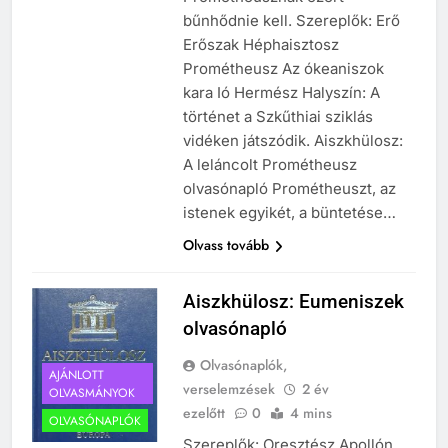
bűnhődnie kell. Szereplők: Erő
Erőszak Héphaisztosz
Prométheusz Az ókeaniszok
kara Ió Hermész Halyszín: A
történet a Szkűthiai sziklás
vidéken játszódik. Aiszkhülosz:
A leláncolt Prométheusz
olvasónapló Prométheuszt, az
istenek egyikét, a büntetése…
Olvass tovább
Aiszkhülosz: Eumeniszek
olvasónapló
Olvasónaplók,
AJÁNLOTT
verselemzések
2 év
OLVASMÁNYOK
ezelőtt
0
4 mins
OLVASÓNAPLÓK
Szereplők: Oresztész Apollón