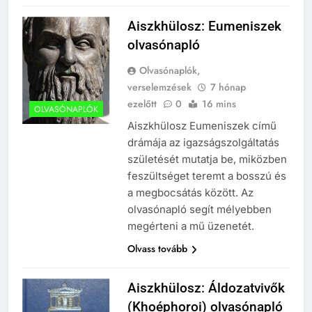
Aiszkhülosz: Eumeniszek
olvasónapló
Olvasónaplók,
verselemzések
7 hónap
ezelőtt
0
16 mins
OLVASÓNAPLÓK
Aiszkhülosz Eumeniszek című
drámája az igazságszolgáltatás
születését mutatja be, miközben
feszültséget teremt a bosszú és
a megbocsátás között. Az
olvasónapló segít mélyebben
megérteni a mű üzenetét.
Olvass tovább
Aiszkhülosz: Áldozatvivők
(Khoéphoroi) olvasónapló