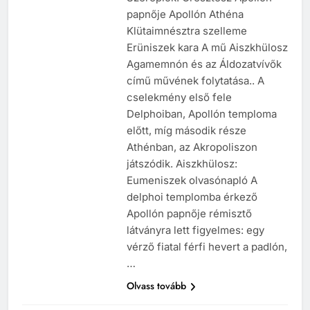
papnője Apollón Athéna
Klütaimnésztra szelleme
Erüniszek kara A mű Aiszkhülosz
Agamemnón és az Áldozatvívők
című művének folytatása.. A
cselekmény első fele
Delphoiban, Apollón temploma
előtt, míg második része
Athénban, az Akropoliszon
játszódik. Aiszkhülosz:
Eumeniszek olvasónapló A
delphoi templomba érkező
Apollón papnője rémisztő
látványra lett figyelmes: egy
vérző fiatal férfi hevert a padlón,
…
Olvass tovább