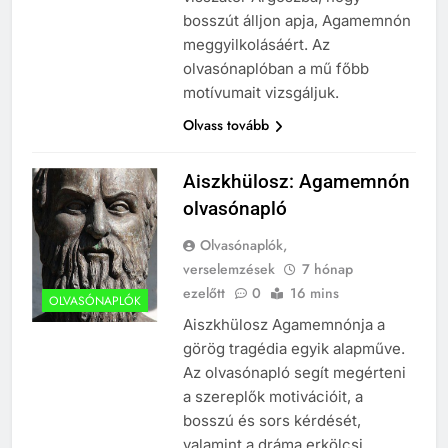
bosszút álljon apja, Agamemnón
meggyilkolásáért. Az
olvasónaplóban a mű főbb
motívumait vizsgáljuk.
Olvass tovább
Aiszkhülosz: Agamemnón
olvasónapló
Olvasónaplók,
verselemzések
7 hónap
ezelőtt
0
16 mins
OLVASÓNAPLÓK
Aiszkhülosz Agamemnónja a
görög tragédia egyik alapműve.
Az olvasónapló segít megérteni
a szereplők motivációit, a
bosszú és sors kérdését,
valamint a dráma erkölcsi