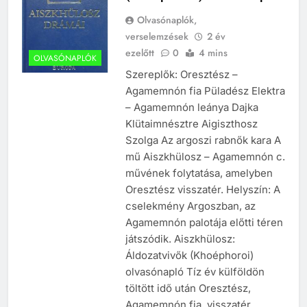
Olvasónaplók,
verselemzések
2 év
ezelőtt
0
4 mins
OLVASÓNAPLÓK
Szereplők: Oresztész –
Agamemnón fia Püladész Elektra
– Agamemnón leánya Dajka
Klütaimnésztre Aigiszthosz
Szolga Az argoszi rabnők kara A
mű Aiszkhülosz – Agamemnón c.
művének folytatása, amelyben
Oresztész visszatér. Helyszín: A
cselekmény Argoszban, az
Agamemnón palotája előtti téren
játszódik. Aiszkhülosz:
Áldozatvivők (Khoéphoroi)
olvasónapló Tíz év külföldön
töltött idő után Oresztész,
Agamemnón fia, visszatér