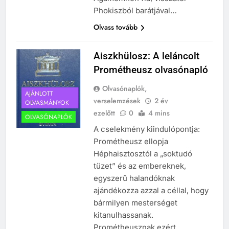
Phokiszból barátjával…
Olvass tovább
Aiszkhülosz: A leláncolt
Prométheusz olvasónapló
Olvasónaplók,
AJÁNLOTT
verselemzések
2 év
OLVASMÁNYOK
ezelőtt
0
4 mins
OLVASÓNAPLÓK
A cselekmény kiindulópontja:
Prométheusz ellopja
Héphaisztosztól a „soktudó
tüzet” és az embereknek,
egyszerű halandóknak
ajándékozza azzal a céllal, hogy
bármilyen mesterséget
kitanulhassanak.
Prométheusznak ezért