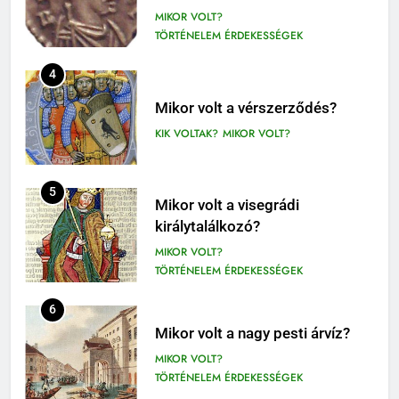
MIKOR VOLT?
9-12. OSZTÁLY OLVASÓNAPLÓ
TÖRTÉNELEM ÉRDEKESSÉGEK
410
4
Fekete István: Vuk olvasónapló
1-4. OSZTÁLY OLVASÓNAPLÓ
Mikor volt a vérszerződés?
3-4. OSZTÁLY OLVASÓNAPLÓ
KIK VOLTAK?
MIKOR VOLT?
411
Molnár Ferenc: A Pál utcai fiúk
5
Mikor volt a visegrádi
olvasónapló
királytalálkozó?
5. OSZTÁLY OLVASÓNAPLÓ
MIKOR VOLT?
OLVASÓNAPLÓK
TÖRTÉNELEM ÉRDEKESSÉGEK
1
Mikszáth Kálmán: Tót atyafiak,
6
A jó palócok (elemzés)
Mikor volt a nagy pesti árvíz?
ELEMZÉSEK-VERSELEMZÉS
MIKOR VOLT?
OLVASÓNAPLÓK
TÖRTÉNELEM ÉRDEKESSÉGEK
11