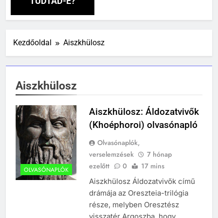
TUDTAD-E?
Kezdőoldal
Aiszkhülosz
Aiszkhülosz
Aiszkhülosz: Áldozatvivők
(Khoéphoroi) olvasónapló
Olvasónaplók,
verselemzések
7 hónap
ezelőtt
0
17 mins
OLVASÓNAPLÓK
Aiszkhülosz Áldozatvivők című
drámája az Oreszteia-trilógia
része, melyben Oresztész
visszatér Argoszba, hogy