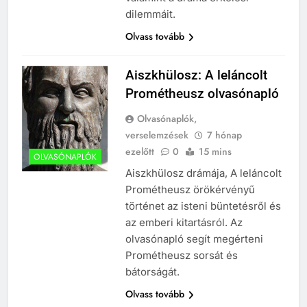
dilemmáit.
Olvass tovább
Aiszkhülosz: A leláncolt
Prométheusz olvasónapló
Olvasónaplók,
verselemzések
7 hónap
ezelőtt
0
15 mins
OLVASÓNAPLÓK
Aiszkhülosz drámája, A leláncolt
Prométheusz örökérvényű
történet az isteni büntetésről és
az emberi kitartásról. Az
olvasónapló segít megérteni
Prométheusz sorsát és
bátorságát.
Olvass tovább