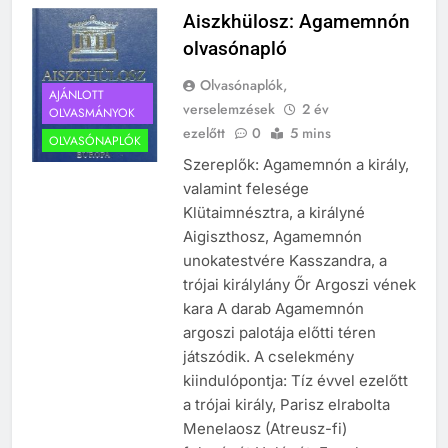
Aiszkhülosz: Agamemnón
olvasónapló
241
Ki találta fel a gőzgépet?
Olvasónaplók,
AJÁNLOTT
verselemzések
2 év
KI TALÁLTA FEL
OLVASMÁNYOK
TÖRTÉNELEM ÉRDEKESSÉGEK
ezelőtt
0
5 mins
OLVASÓNAPLÓK
Szereplők: Agamemnón a király,
242
valamint felesége
Klütaimnésztra, a királyné
Kik voltak a három királyok?
Aigiszthosz, Agamemnón
KIK VOLTAK?
unokatestvére Kasszandra, a
TÖRTÉNELEM ÉRDEKESSÉGEK
trójai királylány Őr Argoszi vének
kara A darab Agamemnón
243
argoszi palotája előtti téren
A középkor titkai: Mi rejtőzött a
játszódik. A cselekmény
várak falai mögött?
kiindulópontja: Tíz évvel ezelőtt
MIKOR VOLT?
a trójai király, Parisz elrabolta
TÖRTÉNELEM ÉRDEKESSÉGEK
Menelaosz (Atreusz-fi)