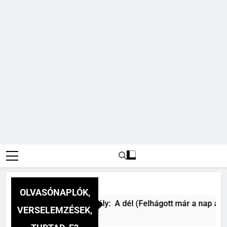
OLVASÓNAPLÓK,
Csokonai Vitéz Mihály: A dél (Felhágott már a nap a dél h
VERSELEMZÉSEK,
20 Óra Ezelőtt