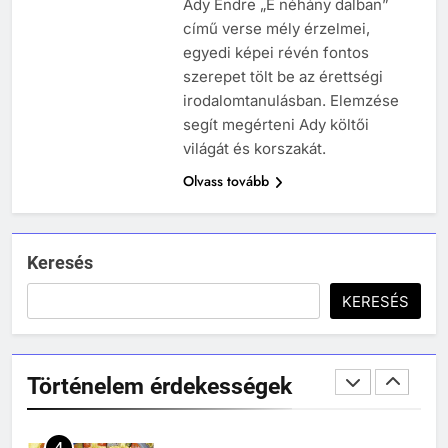
Ady Endre „E néhány dalban”
TÖRTÉNELEM ÉRDEKESSÉGEK
című verse mély érzelmei,
1
egyedi képei révén fontos
szerepet tölt be az érettségi
Ki volt Zeusz?
irodalomtanulásban. Elemzése
KIK VOLTAK?
segít megérteni Ady költői
TÖRTÉNELEM ÉRDEKESSÉGEK
világát és korszakát.
408
Olvass tovább
2
Gárdonyi Géza: Az egri csillagok
Mikor volt a thermopülai csata?
olvasónapló
MIKOR VOLT?
5-8. OSZTÁLY
6. OSZTÁLY OLVASÓNAPLÓ
TÖRTÉNELEM ÉRDEKESSÉGEK
Keresés
409
KERESÉS
Móricz Zsigmond: Úri muri
3
Mikor volt a nyugatrómai
olvasónapló
birodalom bukása?
12. OSZTÁLY OLVASÓNAPLÓ
Történelem érdekességek
MIKOR VOLT?
9-12. OSZTÁLY OLVASÓNAPLÓ
TÖRTÉNELEM ÉRDEKESSÉGEK
410
4