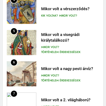
Fekete István: Vuk olvasónapló
1-4. OSZTÁLY OLVASÓNAPLÓ
Mikor volt a vérszerződés?
3-4. OSZTÁLY OLVASÓNAPLÓ
KIK VOLTAK?
MIKOR VOLT?
411
Molnár Ferenc: A Pál utcai fiúk
5
Mikor volt a visegrádi
olvasónapló
királytalálkozó?
5. OSZTÁLY OLVASÓNAPLÓ
MIKOR VOLT?
OLVASÓNAPLÓK
TÖRTÉNELEM ÉRDEKESSÉGEK
1
Mikszáth Kálmán: Tót atyafiak,
6
A jó palócok (elemzés)
Mikor volt a nagy pesti árvíz?
ELEMZÉSEK-VERSELEMZÉS
MIKOR VOLT?
OLVASÓNAPLÓK
TÖRTÉNELEM ÉRDEKESSÉGEK
2
7
Albert Camus: Közöny
Mikor volt a 2. világháború?
olvasónapló