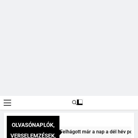
OLVASÓNAPLÓK,
241
ai Vitéz Mihály: A dél (Felhágott már a nap a dél hév pontjár
VERSELEMZÉSEK,
Ki találta fel a gőzgépet?