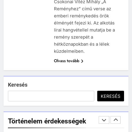
Csokonai Vitéz Mihály „A
MIKOR VOLT?
Reményhez” című verse az
TÖRTÉNELEM ÉRDEKESSÉGEK
emberi reménykedés örök
244
élményét fejezi ki. Az alkotás
Mikor volt a római birodalom
lírai hangvétellel mutatja be a
bukása, és mi történt utána?
remény szerepét a
MIKOR VOLT?
hétköznapokban és a lélek
TÖRTÉNELEM ÉRDEKESSÉGEK
küzdelmeiben.
Olvass tovább
1
Ki volt Zeusz?
KIK VOLTAK?
TÖRTÉNELEM ÉRDEKESSÉGEK
Keresés
408
KERESÉS
2
Gárdonyi Géza: Az egri csillagok
Mikor volt a thermopülai csata?
olvasónapló
MIKOR VOLT?
5-8. OSZTÁLY
6. OSZTÁLY OLVASÓNAPLÓ
Történelem érdekességek
TÖRTÉNELEM ÉRDEKESSÉGEK