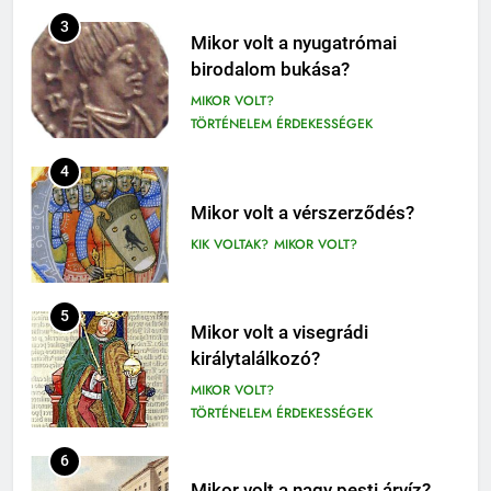
409
Móricz Zsigmond: Úri muri
3
Mikor volt a nyugatrómai
olvasónapló
birodalom bukása?
12. OSZTÁLY OLVASÓNAPLÓ
MIKOR VOLT?
9-12. OSZTÁLY OLVASÓNAPLÓ
TÖRTÉNELEM ÉRDEKESSÉGEK
410
4
Fekete István: Vuk olvasónapló
1-4. OSZTÁLY OLVASÓNAPLÓ
Mikor volt a vérszerződés?
3-4. OSZTÁLY OLVASÓNAPLÓ
KIK VOLTAK?
MIKOR VOLT?
411
Molnár Ferenc: A Pál utcai fiúk
5
Mikor volt a visegrádi
olvasónapló
királytalálkozó?
5. OSZTÁLY OLVASÓNAPLÓ
MIKOR VOLT?
OLVASÓNAPLÓK
TÖRTÉNELEM ÉRDEKESSÉGEK
1
Mikszáth Kálmán: Tót atyafiak,
6
A jó palócok (elemzés)
Mikor volt a nagy pesti árvíz?