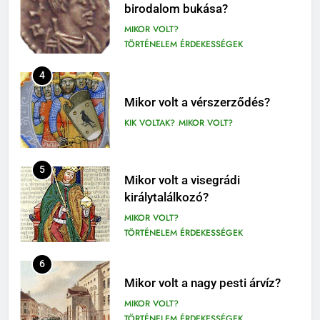
birodalom bukása?
12. OSZTÁLY OLVASÓNAPLÓ
MIKOR VOLT?
9-12. OSZTÁLY OLVASÓNAPLÓ
TÖRTÉNELEM ÉRDEKESSÉGEK
410
4
Fekete István: Vuk olvasónapló
1-4. OSZTÁLY OLVASÓNAPLÓ
Mikor volt a vérszerződés?
3-4. OSZTÁLY OLVASÓNAPLÓ
KIK VOLTAK?
MIKOR VOLT?
411
Molnár Ferenc: A Pál utcai fiúk
5
Mikor volt a visegrádi
olvasónapló
királytalálkozó?
5. OSZTÁLY OLVASÓNAPLÓ
MIKOR VOLT?
OLVASÓNAPLÓK
TÖRTÉNELEM ÉRDEKESSÉGEK
1
Mikszáth Kálmán: Tót atyafiak,
6
A jó palócok (elemzés)
Mikor volt a nagy pesti árvíz?
ELEMZÉSEK-VERSELEMZÉS
MIKOR VOLT?
OLVASÓNAPLÓK
TÖRTÉNELEM ÉRDEKESSÉGEK