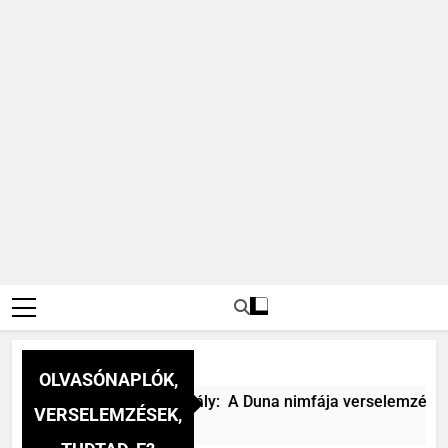
OLVASÓNAPLÓK,
Csokonai Vitéz Mihály: A Duna nimfája verselemzés
VERSELEMZÉSEK,
3 Óra Ezelőtt