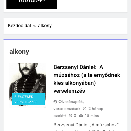
TUDTAD-E?
241
Kezdőoldal
alkony
Ki találta fel a gőzgépet?
KI TALÁLTA FEL
TÖRTÉNELEM ÉRDEKESSÉGEK
alkony
242
Berzsenyi Dániel: A
Kik voltak a három királyok?
múzsához (a te ernyődnek
KIK VOLTAK?
kies alkonyában)
TÖRTÉNELEM ÉRDEKESSÉGEK
verselemzés
ELEMZÉSEK-
243
Olvasónaplók,
VERSELEMZÉS
A középkor titkai: Mi rejtőzött a
verselemzések
2 hónap
várak falai mögött?
ezelőtt
0
15 mins
MIKOR VOLT?
Berzsenyi Dániel „A múzsához”
TÖRTÉNELEM ÉRDEKESSÉGEK