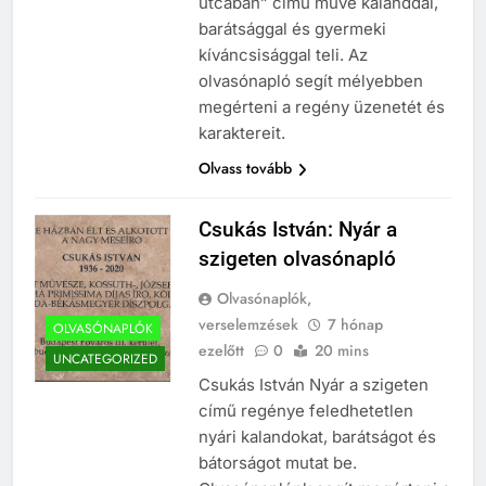
utcában” című műve kalanddal,
barátsággal és gyermeki
kíváncsisággal teli. Az
olvasónapló segít mélyebben
megérteni a regény üzenetét és
karaktereit.
Olvass tovább
Csukás István: Nyár a
szigeten olvasónapló
Olvasónaplók,
verselemzések
7 hónap
OLVASÓNAPLÓK
ezelőtt
0
20 mins
UNCATEGORIZED
Csukás István Nyár a szigeten
című regénye feledhetetlen
nyári kalandokat, barátságot és
bátorságot mutat be.