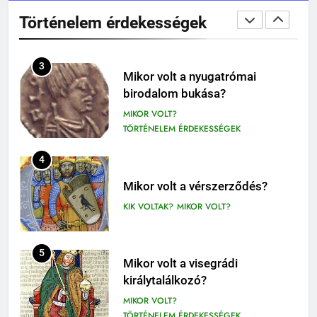
MIKOR VOLT?
5-8. OSZTÁLY
6. OSZTÁLY OLVASÓNAPLÓ
Történelem érdekességek
TÖRTÉNELEM ÉRDEKESSÉGEK
409
Móricz Zsigmond: Úri muri
3
Mikor volt a nyugatrómai
olvasónapló
birodalom bukása?
12. OSZTÁLY OLVASÓNAPLÓ
MIKOR VOLT?
9-12. OSZTÁLY OLVASÓNAPLÓ
TÖRTÉNELEM ÉRDEKESSÉGEK
410
4
Fekete István: Vuk olvasónapló
1-4. OSZTÁLY OLVASÓNAPLÓ
Mikor volt a vérszerződés?
3-4. OSZTÁLY OLVASÓNAPLÓ
KIK VOLTAK?
MIKOR VOLT?
411
Molnár Ferenc: A Pál utcai fiúk
5
Mikor volt a visegrádi
olvasónapló
királytalálkozó?
5. OSZTÁLY OLVASÓNAPLÓ
MIKOR VOLT?
OLVASÓNAPLÓK
TÖRTÉNELEM ÉRDEKESSÉGEK