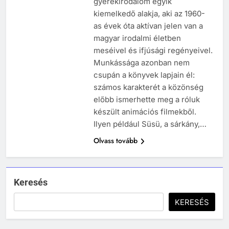
gyerekirodalom egyik
243
kiemelkedő alakja, aki az 1960-
A középkor titkai: Mi rejtőzött a
as évek óta aktívan jelen van a
várak falai mögött?
magyar irodalmi életben
MIKOR VOLT?
meséivel és ifjúsági regényeivel.
TÖRTÉNELEM ÉRDEKESSÉGEK
Munkássága azonban nem
244
csupán a könyvek lapjain él:
Mikor volt a római birodalom
számos karakterét a közönség
bukása, és mi történt utána?
előbb ismerhette meg a róluk
MIKOR VOLT?
készült animációs filmekből.
TÖRTÉNELEM ÉRDEKESSÉGEK
Ilyen például Süsü, a sárkány,…
Olvass tovább
1
Ki volt Zeusz?
KIK VOLTAK?
TÖRTÉNELEM ÉRDEKESSÉGEK
Keresés
408
KERESÉS
2
Gárdonyi Géza: Az egri csillagok
Mikor volt a thermopülai csata?
olvasónapló