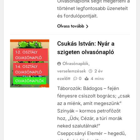
Olvasónaplónk segít megérteni a
történet legfontosabb üzeneteit
és fordulópontjait.
Olvass tovább
Csukás István: Nyár a
szigeten olvasónapló
1-2. OSZTÁLY
OLVASÓNAPLÓ
Olvasónaplók,
1-4. OSZTÁLY
verselemzések
2 év
OLVASÓNAPLÓ
ezelőtt
0
4 mins
OLVASÓNAPLÓK
Táborozók: Bádogos – fején
fényesre csiszolt bogrács; „csak
az a miénk, amit megeszünk”
Szinyák – kormos petrofőzőt
hoz, „Üdv, Cézár, a túri morák
neked szalutálnak!”
Cseppcsányi Elemér – hegedű,