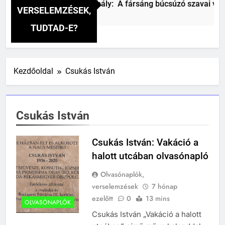
Csokonai Vitéz Mihály: A fársáng búcsúzó szavai vers
VERSELEMZÉSEK,
2 Nap Ezelőtt
TUDTAD-E?
Kezdőoldal
Csukás István
Csukás István
Csukás István: Vakáció a
halott utcában olvasónapló
Olvasónaplók,
verselemzések
7 hónap
ezelőtt
0
13 mins
OLVASÓNAPLÓK
Csukás István „Vakáció a halott