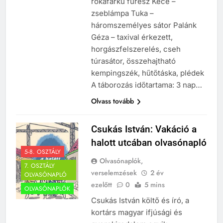
rókafarkú fűrész Kece –
zseblámpa Tuka –
háromszemélyes sátor Palánk
Géza – taxival érkezett,
horgászfelszerelés, cseh
túrasátor, összehajtható
kempingszék, hűtőtáska, plédek
A táborozás időtartama: 3 nap…
241
Olvass tovább
Ki találta fel a gőzgépet?
KI TALÁLTA FEL
Csukás István: Vakáció a
TÖRTÉNELEM ÉRDEKESSÉGEK
halott utcában olvasónapló
5-8. OSZTÁLY
Olvasónaplók,
242
7. OSZTÁLY
verselemzések
2 év
OLVASÓNAPLÓ
Kik voltak a három királyok?
ezelőtt
0
5 mins
OLVASÓNAPLÓK
KIK VOLTAK?
Csukás István költő és író, a
TÖRTÉNELEM ÉRDEKESSÉGEK
kortárs magyar ifjúsági és