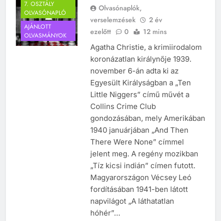
7. OSZTÁLY
TÖRTÉNELEM ÉRDEKESSÉGEK
Olvasónaplók,
OLVASÓNAPLÓ
verselemzések
2 év
AJÁNLOTT
ezelőtt
0
12 mins
242
OLVASMÁNYOK
Agatha Christie, a krimiirodalom
Kik voltak a három királyok?
koronázatlan királynője 1939.
KIK VOLTAK?
november 6-án adta ki az
TÖRTÉNELEM ÉRDEKESSÉGEK
Egyesült Királyságban a „Ten
Little Niggers” című művét a
243
Collins Crime Club
A középkor titkai: Mi rejtőzött a
gondozásában, mely Amerikában
várak falai mögött?
1940 januárjában „And Then
MIKOR VOLT?
There Were None” címmel
TÖRTÉNELEM ÉRDEKESSÉGEK
jelent meg. A regény mozikban
244
„Tíz kicsi indián” címen futott.
Mikor volt a római birodalom
Magyarországon Vécsey Leó
bukása, és mi történt utána?
fordításában 1941-ben látott
MIKOR VOLT?
napvilágot „A láthatatlan
TÖRTÉNELEM ÉRDEKESSÉGEK
hóhér”…