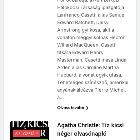
Hálókocsi Társaság igazgatója
Lanfranco Casetti alias Samuel
Edward Ratchett, Daisy
Armstrong gyilkosa, akit a
vonaton meggyilkolnak Hector
Willard MacQueen, Casetti
titkára Edward Henry
Masterman, Casetti inasa Linda
Arden alias Caroline Martha
Hubbard, a vonat egyik utasa.
Tehetséges színésznő, amerikai
anyának álcázva Pierre Michel,
a…
Olvass tovább
241
Agatha Christie: Tíz kicsi
Ki találta fel a gőzgépet?
néger olvasónapló
5-8. OSZTÁLY
KI TALÁLTA FEL