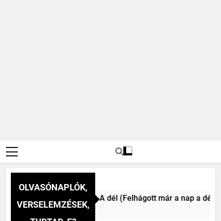
OLVASÓNAPLÓK,
Csokonai Vitéz Mihály: A dél (Felhágott már a nap a dél hév
VERSELEMZÉSEK,
4 Óra Ezelőtt