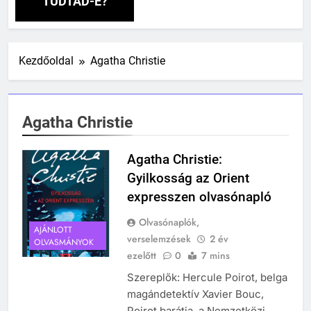
TUDTAD-E?
Kezdőoldal
Agatha Christie
Agatha Christie
Agatha Christie:
Gyilkosság az Orient
expresszen olvasónapló
Olvasónaplók,
AJÁNLOTT
verselemzések
2 év
OLVASMÁNYOK
ezelőtt
0
7 mins
Szereplők: Hercule Poirot, belga
magándetektív Xavier Bouc,
Poirot barátja, a Nemzetközi