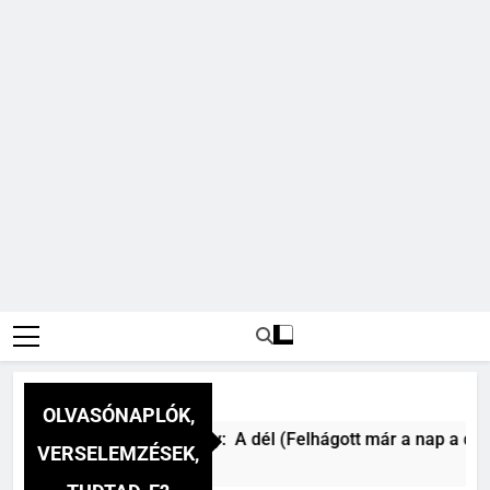
OLVASÓNAPLÓK,
Csokonai Vitéz Mihály: A dél (Felhágott már a nap a dél h
VERSELEMZÉSEK,
2 Nap Ezelőtt