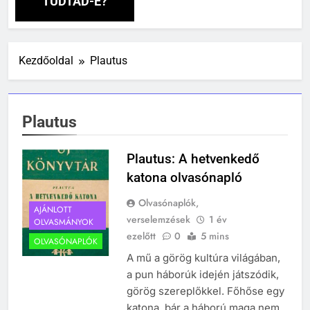
TUDTAD-E?
Kezdőoldal
Plautus
241
Ki találta fel a gőzgépet?
Plautus
KI TALÁLTA FEL
TÖRTÉNELEM ÉRDEKESSÉGEK
Plautus: A hetvenkedő
katona olvasónapló
242
Olvasónaplók,
Kik voltak a három királyok?
AJÁNLOTT
verselemzések
1 év
OLVASMÁNYOK
KIK VOLTAK?
ezelőtt
0
5 mins
OLVASÓNAPLÓK
TÖRTÉNELEM ÉRDEKESSÉGEK
A mű a görög kultúra világában,
a pun háborúk idején játszódik,
243
görög szereplőkkel. Főhőse egy
A középkor titkai: Mi rejtőzött a
katona, bár a háború maga nem
várak falai mögött?