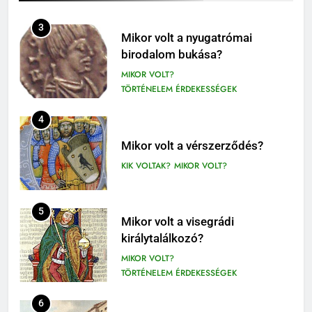
409
Móricz Zsigmond: Úri muri
3
Mikor volt a nyugatrómai
olvasónapló
birodalom bukása?
12. OSZTÁLY OLVASÓNAPLÓ
MIKOR VOLT?
9-12. OSZTÁLY OLVASÓNAPLÓ
TÖRTÉNELEM ÉRDEKESSÉGEK
410
4
Fekete István: Vuk olvasónapló
1-4. OSZTÁLY OLVASÓNAPLÓ
Mikor volt a vérszerződés?
3-4. OSZTÁLY OLVASÓNAPLÓ
KIK VOLTAK?
MIKOR VOLT?
411
Molnár Ferenc: A Pál utcai fiúk
5
Mikor volt a visegrádi
olvasónapló
királytalálkozó?
5. OSZTÁLY OLVASÓNAPLÓ
MIKOR VOLT?
OLVASÓNAPLÓK
TÖRTÉNELEM ÉRDEKESSÉGEK
1
Mikszáth Kálmán: Tót atyafiak,
6