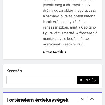
jelenik meg a történetben. A
MIKOR VOLT?
dráma ugyanakkor megalapozza
TÖRTÉNELEM ÉRDEKESSÉGEK
a harsány, buta és öntelt katona
244
karakterét, amely később a
Mikor volt a római birodalom
reneszánszban, mint a Capitano
bukása, és mi történt utána?
figura vált ismertté. A főszereplő
MIKOR VOLT?
mániákus viselkedése és az
TÖRTÉNELEM ÉRDEKESSÉGEK
akaratának másokra való…
Olvass tovább
1
Ki volt Zeusz?
KIK VOLTAK?
TÖRTÉNELEM ÉRDEKESSÉGEK
Keresés
408
KERESÉS
2
Gárdonyi Géza: Az egri csillagok
Mikor volt a thermopülai csata?
olvasónapló
MIKOR VOLT?
5-8. OSZTÁLY
6. OSZTÁLY OLVASÓNAPLÓ
Történelem érdekességek
TÖRTÉNELEM ÉRDEKESSÉGEK