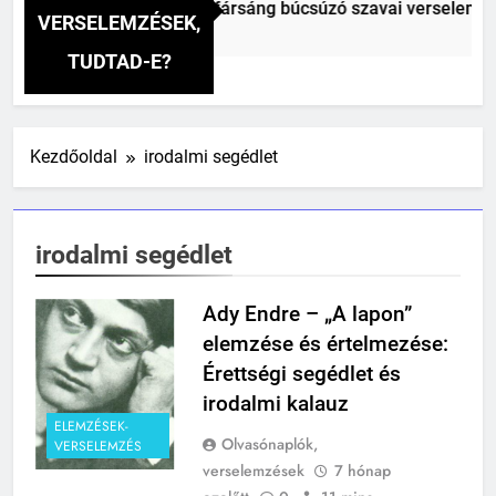
sokonai Vitéz Mihály: A fársáng búcsúzó szavai verselemzés
VERSELEMZÉSEK,
 Nap Ezelőtt
TUDTAD-E?
241
Kezdőoldal
irodalmi segédlet
Ki találta fel a gőzgépet?
KI TALÁLTA FEL
TÖRTÉNELEM ÉRDEKESSÉGEK
irodalmi segédlet
242
Ady Endre – „A lapon”
Kik voltak a három királyok?
elemzése és értelmezése:
KIK VOLTAK?
Érettségi segédlet és
TÖRTÉNELEM ÉRDEKESSÉGEK
irodalmi kalauz
ELEMZÉSEK-
243
Olvasónaplók,
VERSELEMZÉS
A középkor titkai: Mi rejtőzött a
verselemzések
7 hónap
várak falai mögött?