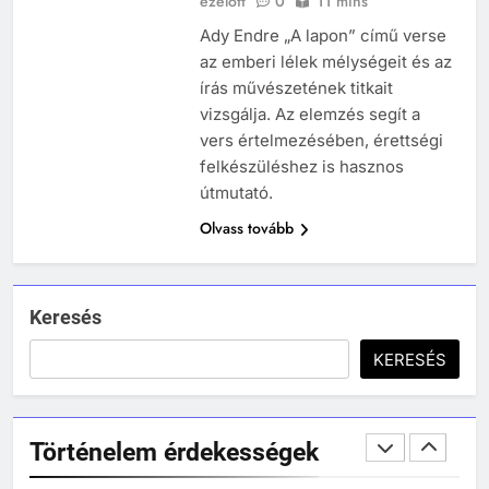
ezelőtt
0
11 mins
MIKOR VOLT?
Ady Endre „A lapon” című verse
TÖRTÉNELEM ÉRDEKESSÉGEK
az emberi lélek mélységeit és az
244
írás művészetének titkait
Mikor volt a római birodalom
vizsgálja. Az elemzés segít a
bukása, és mi történt utána?
vers értelmezésében, érettségi
MIKOR VOLT?
felkészüléshez is hasznos
TÖRTÉNELEM ÉRDEKESSÉGEK
útmutató.
Olvass tovább
1
Ki volt Zeusz?
KIK VOLTAK?
TÖRTÉNELEM ÉRDEKESSÉGEK
Keresés
408
KERESÉS
2
Gárdonyi Géza: Az egri csillagok
Mikor volt a thermopülai csata?
olvasónapló
MIKOR VOLT?
5-8. OSZTÁLY
6. OSZTÁLY OLVASÓNAPLÓ
Történelem érdekességek
TÖRTÉNELEM ÉRDEKESSÉGEK