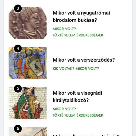
409
Móricz Zsigmond: Úri muri
3
Mikor volt a nyugatrómai
olvasónapló
birodalom bukása?
12. OSZTÁLY OLVASÓNAPLÓ
MIKOR VOLT?
9-12. OSZTÁLY OLVASÓNAPLÓ
TÖRTÉNELEM ÉRDEKESSÉGEK
410
4
Fekete István: Vuk olvasónapló
1-4. OSZTÁLY OLVASÓNAPLÓ
Mikor volt a vérszerződés?
3-4. OSZTÁLY OLVASÓNAPLÓ
KIK VOLTAK?
MIKOR VOLT?
411
Molnár Ferenc: A Pál utcai fiúk
5
Mikor volt a visegrádi
olvasónapló
királytalálkozó?
5. OSZTÁLY OLVASÓNAPLÓ
MIKOR VOLT?
OLVASÓNAPLÓK
TÖRTÉNELEM ÉRDEKESSÉGEK
1
Mikszáth Kálmán: Tót atyafiak,
6
A jó palócok (elemzés)