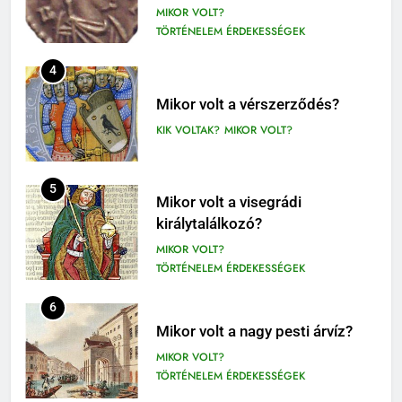
MIKOR VOLT?
9-12. OSZTÁLY OLVASÓNAPLÓ
TÖRTÉNELEM ÉRDEKESSÉGEK
410
4
Fekete István: Vuk olvasónapló
1-4. OSZTÁLY OLVASÓNAPLÓ
Mikor volt a vérszerződés?
3-4. OSZTÁLY OLVASÓNAPLÓ
KIK VOLTAK?
MIKOR VOLT?
411
Molnár Ferenc: A Pál utcai fiúk
5
Mikor volt a visegrádi
olvasónapló
királytalálkozó?
5. OSZTÁLY OLVASÓNAPLÓ
MIKOR VOLT?
OLVASÓNAPLÓK
TÖRTÉNELEM ÉRDEKESSÉGEK
1
Mikszáth Kálmán: Tót atyafiak,
6
A jó palócok (elemzés)
Mikor volt a nagy pesti árvíz?
ELEMZÉSEK-VERSELEMZÉS
MIKOR VOLT?
OLVASÓNAPLÓK
TÖRTÉNELEM ÉRDEKESSÉGEK
11