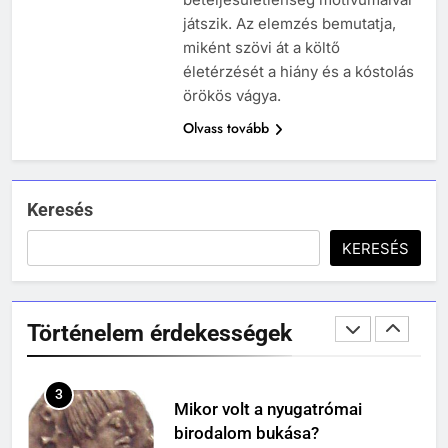
Mikor volt a római birodalom
játszik. Az elemzés bemutatja,
bukása, és mi történt utána?
miként szövi át a költő
MIKOR VOLT?
életérzését a hiány és a kóstolás
TÖRTÉNELEM ÉRDEKESSÉGEK
örökös vágya.
Olvass tovább
1
Ki volt Zeusz?
KIK VOLTAK?
TÖRTÉNELEM ÉRDEKESSÉGEK
Keresés
408
KERESÉS
2
Gárdonyi Géza: Az egri csillagok
Mikor volt a thermopülai csata?
olvasónapló
MIKOR VOLT?
5-8. OSZTÁLY
6. OSZTÁLY OLVASÓNAPLÓ
Történelem érdekességek
TÖRTÉNELEM ÉRDEKESSÉGEK
409
Móricz Zsigmond: Úri muri
3
Mikor volt a nyugatrómai
olvasónapló
birodalom bukása?
12. OSZTÁLY OLVASÓNAPLÓ