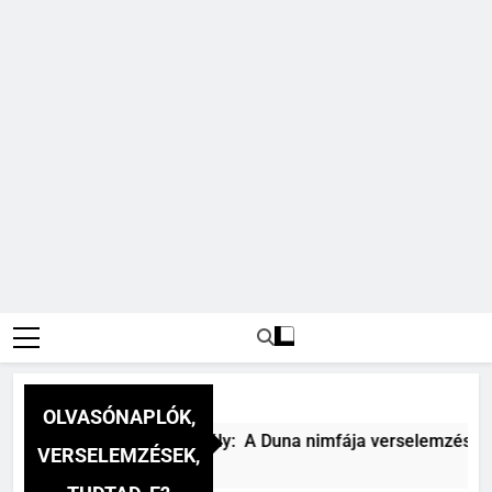
OLVASÓNAPLÓK,
Csokonai Vitéz Mihály: A Duna nimfája verselemzés
VERSELEMZÉSEK,
51 Perc Ezelőtt