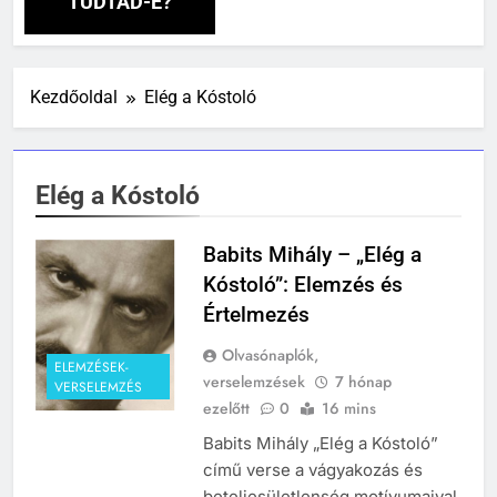
TUDTAD-E?
241
Ki találta fel a gőzgépet?
Kezdőoldal
Elég a Kóstoló
KI TALÁLTA FEL
TÖRTÉNELEM ÉRDEKESSÉGEK
Elég a Kóstoló
242
Kik voltak a három királyok?
Babits Mihály – „Elég a
KIK VOLTAK?
Kóstoló”: Elemzés és
TÖRTÉNELEM ÉRDEKESSÉGEK
Értelmezés
243
Olvasónaplók,
A középkor titkai: Mi rejtőzött a
ELEMZÉSEK-
verselemzések
7 hónap
VERSELEMZÉS
várak falai mögött?
ezelőtt
0
16 mins
MIKOR VOLT?
Babits Mihály „Elég a Kóstoló”
TÖRTÉNELEM ÉRDEKESSÉGEK
című verse a vágyakozás és
244
beteljesületlenség motívumaival