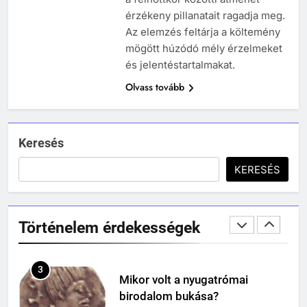
Mikor volt a római birodalom
érzékeny pillanatait ragadja meg.
bukása, és mi történt utána?
Az elemzés feltárja a költemény
MIKOR VOLT?
mögött húzódó mély érzelmeket
TÖRTÉNELEM ÉRDEKESSÉGEK
és jelentéstartalmakat.
Olvass tovább
1
Ki volt Zeusz?
KIK VOLTAK?
TÖRTÉNELEM ÉRDEKESSÉGEK
Keresés
408
KERESÉS
2
Gárdonyi Géza: Az egri csillagok
Mikor volt a thermopülai csata?
olvasónapló
MIKOR VOLT?
5-8. OSZTÁLY
6. OSZTÁLY OLVASÓNAPLÓ
Történelem érdekességek
TÖRTÉNELEM ÉRDEKESSÉGEK
409
Móricz Zsigmond: Úri muri
3
Mikor volt a nyugatrómai
olvasónapló
birodalom bukása?
12. OSZTÁLY OLVASÓNAPLÓ