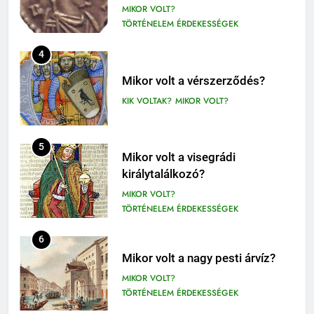
MIKOR VOLT?
9-12. OSZTÁLY OLVASÓNAPLÓ
TÖRTÉNELEM ÉRDEKESSÉGEK
410
4
Fekete István: Vuk olvasónapló
1-4. OSZTÁLY OLVASÓNAPLÓ
Mikor volt a vérszerződés?
3-4. OSZTÁLY OLVASÓNAPLÓ
KIK VOLTAK?
MIKOR VOLT?
411
Molnár Ferenc: A Pál utcai fiúk
5
Mikor volt a visegrádi
olvasónapló
királytalálkozó?
5. OSZTÁLY OLVASÓNAPLÓ
MIKOR VOLT?
OLVASÓNAPLÓK
TÖRTÉNELEM ÉRDEKESSÉGEK
1
Mikszáth Kálmán: Tót atyafiak,
6
A jó palócok (elemzés)
Mikor volt a nagy pesti árvíz?
ELEMZÉSEK-VERSELEMZÉS
MIKOR VOLT?
OLVASÓNAPLÓK
TÖRTÉNELEM ÉRDEKESSÉGEK
11