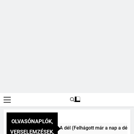
OLVASÓNAPLÓK,
Csokonai Vitéz Mihály: A dél (Felhágott már a nap a dél hév
VERSELEMZÉSEK,