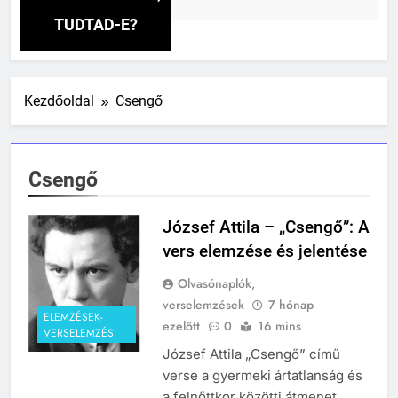
8 Óra Ezelőtt
TUDTAD-E?
241
Ki találta fel a gőzgépet?
KI TALÁLTA FEL
Kezdőoldal
Csengő
TÖRTÉNELEM ÉRDEKESSÉGEK
242
Csengő
Kik voltak a három királyok?
KIK VOLTAK?
József Attila – „Csengő”: A
TÖRTÉNELEM ÉRDEKESSÉGEK
vers elemzése és jelentése
243
Olvasónaplók,
A középkor titkai: Mi rejtőzött a
verselemzések
7 hónap
várak falai mögött?
ELEMZÉSEK-
ezelőtt
0
16 mins
VERSELEMZÉS
MIKOR VOLT?
József Attila „Csengő” című
TÖRTÉNELEM ÉRDEKESSÉGEK
verse a gyermeki ártatlanság és
244
a felnőttkor közötti átmenet